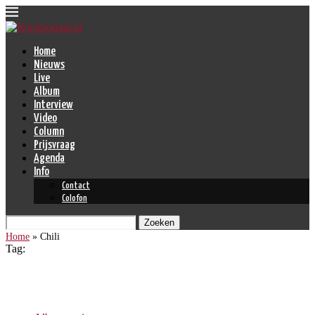
Home
Nieuws
Live
Album
Interview
Video
Column
Prijsvraag
Agenda
Info
Contact
Colofon
Zoeken
Home
»
Chili
Tag:
Chili