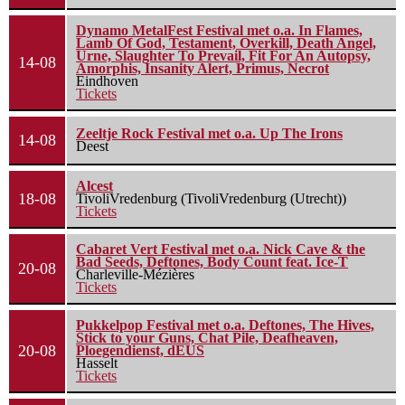
Dynamo MetalFest Festival met o.a. In Flames,
Lamb Of God, Testament, Overkill, Death Angel,
Urne, Slaughter To Prevail, Fit For An Autopsy,
14-08
Amorphis, Insanity Alert, Primus, Necrot
Eindhoven
Tickets
Zeeltje Rock Festival met o.a. Up The Irons
14-08
Deest
Alcest
18-08
TivoliVredenburg (TivoliVredenburg (Utrecht))
Tickets
Cabaret Vert Festival met o.a. Nick Cave & the
Bad Seeds, Deftones, Body Count feat. Ice-T
20-08
Charleville-Mézières
Tickets
Pukkelpop Festival met o.a. Deftones, The Hives,
Stick to your Guns, Chat Pile, Deafheaven,
20-08
Ploegendienst, dEUS
Hasselt
Tickets