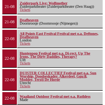
Zuiderpark Live: Wolfmother
21-08
Zuiderparktheater (Zuiderparktheater (Den Haag))
Tickets
Deafheaven
21-08
Doornroosje (Doornroosje (Nijmegen))
All Points East Festival Festival met o.a. Deftones,
Deafheaven
22-08
London
Tickets
Huntenpop Festival met o.a. Di-rect, Up The
Irons, The Dirty Daddies, Therapy?
22-08
Ulft
Tickets
DUISTER COLLECTIEF Festival met o.a. Sun
Worship, Doodseskader, Alkerdeel, Ggu:ll,
22-08
Modder, Terzij De Horde
Utrecht
Tickets
Waailand Outdoor Festival met o.a. Ruthless
22-08
Made