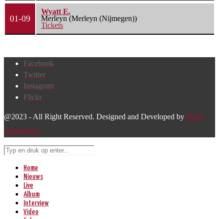
Wyatt E.
01-09
Merleyn (Merleyn (Nijmegen))
Tickets
Facebook
Twitter
Instagram
Flickr
@2023 - All Right Reserved. Designed and Developed by
Harm
Lourenssen
Home
Nieuws
Live
Album
Interview
Video