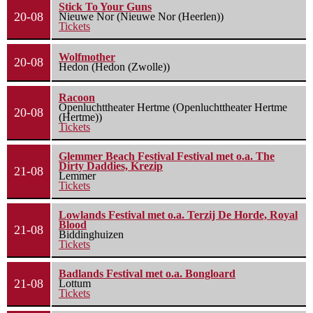
Stick To Your Guns
20-08
Nieuwe Nor (Nieuwe Nor (Heerlen))
Tickets
Wolfmother
20-08
Hedon (Hedon (Zwolle))
Racoon
Openluchttheater Hertme (Openluchttheater Hertme
20-08
(Hertme))
Tickets
Glemmer Beach Festival Festival met o.a. The
Dirty Daddies, Krezip
21-08
Lemmer
Tickets
Lowlands Festival met o.a. Terzij De Horde, Royal
Blood
21-08
Biddinghuizen
Tickets
Badlands Festival met o.a. Bongloard
21-08
Lottum
Tickets