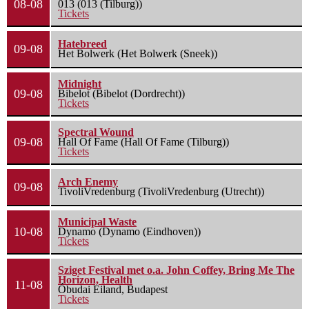
08-08
013 (013 (Tilburg))
Tickets
Hatebreed
09-08
Het Bolwerk (Het Bolwerk (Sneek))
Midnight
09-08
Bibelot (Bibelot (Dordrecht))
Tickets
Spectral Wound
09-08
Hall Of Fame (Hall Of Fame (Tilburg))
Tickets
Arch Enemy
09-08
TivoliVredenburg (TivoliVredenburg (Utrecht))
Municipal Waste
10-08
Dynamo (Dynamo (Eindhoven))
Tickets
Sziget Festival met o.a. John Coffey, Bring Me The
Horizon, Health
11-08
Óbudai Eiland, Budapest
Tickets