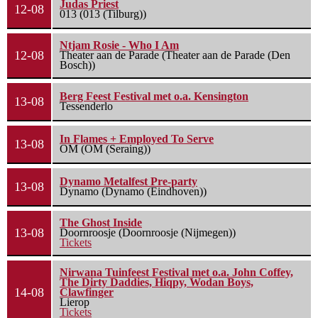
Judas Priest
12-08
013 (013 (Tilburg))
Ntjam Rosie - Who I Am
12-08
Theater aan de Parade (Theater aan de Parade (Den
Bosch))
Berg Feest Festival met o.a. Kensington
13-08
Tessenderlo
In Flames + Employed To Serve
13-08
OM (OM (Seraing))
Dynamo Metalfest Pre-party
13-08
Dynamo (Dynamo (Eindhoven))
The Ghost Inside
13-08
Doornroosje (Doornroosje (Nijmegen))
Tickets
Nirwana Tuinfeest Festival met o.a. John Coffey,
The Dirty Daddies, Hiqpy, Wodan Boys,
14-08
Clawfinger
Lierop
Tickets