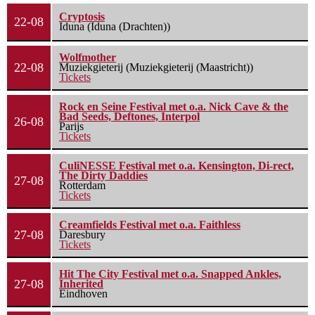
Cryptosis
22-08
Iduna (Iduna (Drachten))
Wolfmother
22-08
Muziekgieterij (Muziekgieterij (Maastricht))
Tickets
Rock en Seine Festival met o.a. Nick Cave & the
Bad Seeds, Deftones, Interpol
26-08
Parijs
Tickets
CuliNESSE Festival met o.a. Kensington, Di-rect,
The Dirty Daddies
27-08
Rotterdam
Tickets
Creamfields Festival met o.a. Faithless
27-08
Daresbury
Tickets
Hit The City Festival met o.a. Snapped Ankles,
27-08
Inherited
Eindhoven