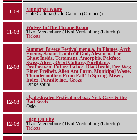
Municipal Waste
11-08
Cafe Calluna (Cafe Calluna (Ommen))
Wolves In The Throne Room
11-08
TivoliVredenburg (TivoliVredenburg (Utrecht))
Tickets
Summer Breeze Festival met o.a. In Flames, Arch
Enemy, Saxon, Lamb Of God, Alestorm, The
Ghost Inside, Testament, Amorphis, Paleface
Swiss, Alcest, Orbit Culture, Northlane,
12-08
Deafheaven, Future Palace, Blackbraid, Der Weg
Einer Freiheit, Alien Ant Farm, Municipal Waste,
Thundermother, From Fall To Spring, Misery
Index, Parasite inc., Groza
Dinkelsbühl
Øyafestivalen Festival met o.a. Nick Cave & the
12-08
Bad Seeds
Oslo
High On Fire
12-08
TivoliVredenburg (TivoliVredenburg (Utrecht))
Tickets