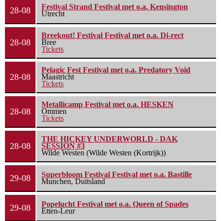
Festival Strand Festival met o.a. Kensington
28-08
Utrecht
Breekout! Festival Festival met o.a. Di-rect
28-08
Bree
Tickets
Pelagic Fest Festival met o.a. Predatory Void
28-08
Maastricht
Tickets
Metallicamp Festival met o.a. HESKEN
28-08
Ommen
Tickets
THE HICKEY UNDERWORLD - DAK
28-08
SESSION #3
Wilde Westen (Wilde Westen (Kortrijk))
Superbloom Festival Festival met o.a. Bastille
29-08
Munchen, Duitsland
Popelucht Festival met o.a. Queen of Spades
29-08
Etten-Leur