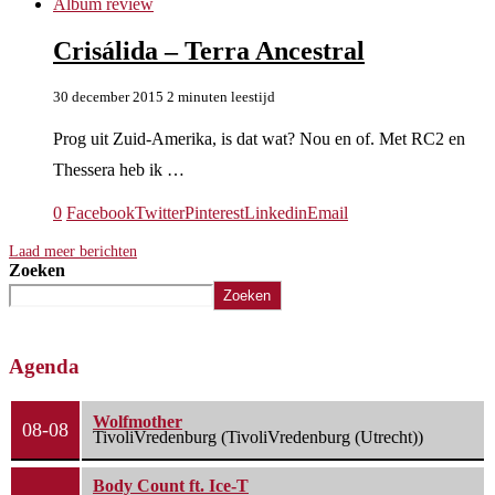
Album review
Crisálida – Terra Ancestral
30 december 2015
2 minuten leestijd
Prog uit Zuid-Amerika, is dat wat? Nou en of. Met RC2 en
Thessera heb ik …
0
Facebook
Twitter
Pinterest
Linkedin
Email
Laad meer berichten
Zoeken
Zoeken
Agenda
Wolfmother
08-08
TivoliVredenburg (TivoliVredenburg (Utrecht))
Body Count ft. Ice-T