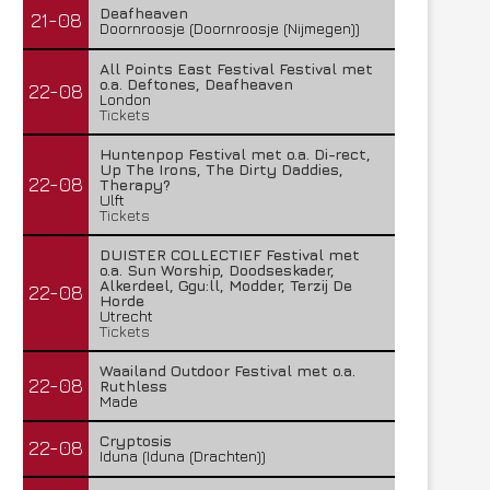
Deafheaven
21-08
Doornroosje (Doornroosje (Nijmegen))
All Points East Festival Festival met
o.a. Deftones, Deafheaven
22-08
London
Tickets
Huntenpop Festival met o.a. Di-rect,
Up The Irons, The Dirty Daddies,
22-08
Therapy?
Ulft
Tickets
DUISTER COLLECTIEF Festival met
o.a. Sun Worship, Doodseskader,
Alkerdeel, Ggu:ll, Modder, Terzij De
22-08
Horde
Utrecht
Tickets
Waailand Outdoor Festival met o.a.
22-08
Ruthless
Made
Cryptosis
22-08
Iduna (Iduna (Drachten))