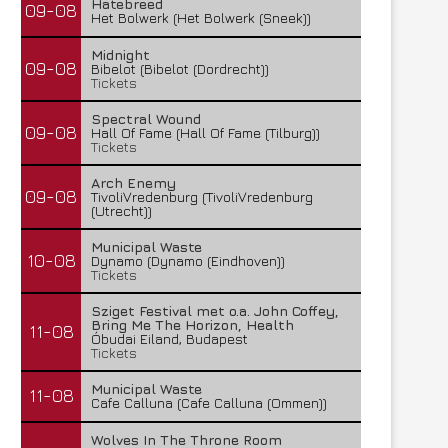
Hatebreed
09-08
Het Bolwerk (Het Bolwerk (Sneek))
Midnight
09-08
Bibelot (Bibelot (Dordrecht))
Tickets
Spectral Wound
09-08
Hall Of Fame (Hall Of Fame (Tilburg))
Tickets
Arch Enemy
09-08
TivoliVredenburg (TivoliVredenburg
(Utrecht))
Municipal Waste
10-08
Dynamo (Dynamo (Eindhoven))
Tickets
Sziget Festival met o.a. John Coffey,
Bring Me The Horizon, Health
11-08
Óbudai Eiland, Budapest
Tickets
Municipal Waste
11-08
Cafe Calluna (Cafe Calluna (Ommen))
Wolves In The Throne Room