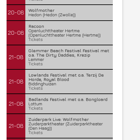
Wolfmother
20-08
Hedon (Hedon (Zwolle))
Racoon
Openluchttheater Hertme
20-08
(Openluchttheater Hertme (Hertme))
Tickets
Glemmer Beach Festival Festival met
o.a. The Dirty Daddies, Krezip
21-08
Lemmer
Tickets
Lowlands Festival met o.a. Terzij De
Horde, Royal Blood
21-08
Biddinghuizen
Tickets
Badlands Festival met o.a. Bongloard
21-08
Lottum
Tickets
Zuiderpark Live: Wolfmother
Zuiderparktheater (Zuiderparktheater
21-08
(Den Haag))
Tickets