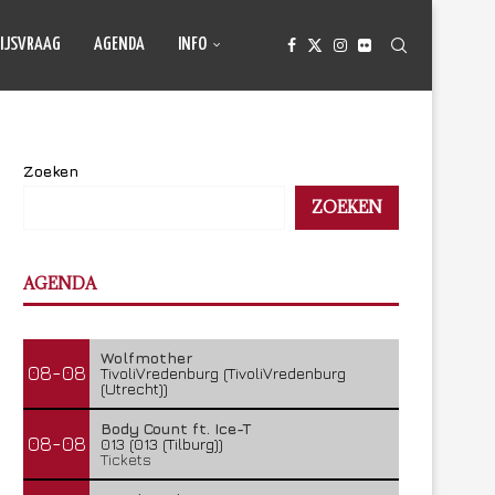
IJSVRAAG
AGENDA
INFO
Zoeken
ZOEKEN
AGENDA
Wolfmother
08-08
TivoliVredenburg (TivoliVredenburg
(Utrecht))
Body Count ft. Ice-T
08-08
013 (013 (Tilburg))
Tickets