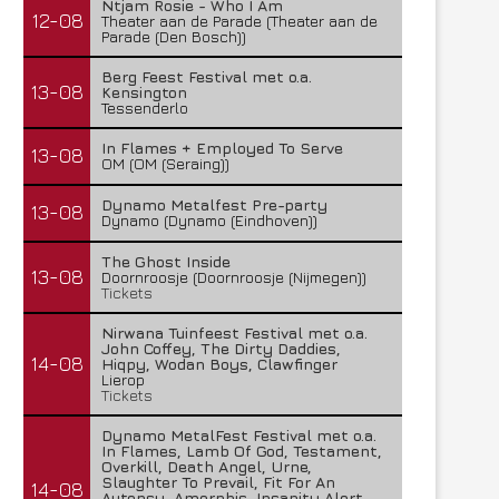
Ntjam Rosie - Who I Am
12-08
Theater aan de Parade (Theater aan de
Parade (Den Bosch))
Berg Feest Festival met o.a.
13-08
Kensington
Tessenderlo
In Flames + Employed To Serve
13-08
OM (OM (Seraing))
Dynamo Metalfest Pre-party
13-08
Dynamo (Dynamo (Eindhoven))
The Ghost Inside
13-08
Doornroosje (Doornroosje (Nijmegen))
Tickets
Nirwana Tuinfeest Festival met o.a.
John Coffey, The Dirty Daddies,
14-08
Hiqpy, Wodan Boys, Clawfinger
Lierop
Tickets
Dynamo MetalFest Festival met o.a.
In Flames, Lamb Of God, Testament,
Overkill, Death Angel, Urne,
Slaughter To Prevail, Fit For An
14-08
Autopsy, Amorphis, Insanity Alert,