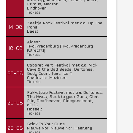
Primus, Necrot
Eindhoven
Tickets
Zeeltje Rock Festival met o.a. Up The
14-08
Irons
Deest
Alcest
TivoliVredenburg (TivoliVredenburg
18-08
(Utrecht))
Tickets
Cabaret Vert Festival met o.a. Nick
Cave & the Bad Seeds, Deftones,
20-08
Body Count feat. Ice-T
Charleville-Mézières
Tickets
Pukkelpop Festival met o.a. Deftones,
The Hives, Stick to your Guns, Chat
Pile, Deafheaven, Ploegendienst,
20-08
dEUS
Hasselt
Tickets
Stick To Your Guns
20-08
Nieuwe Nor (Nieuwe Nor (Heerlen))
Tickets