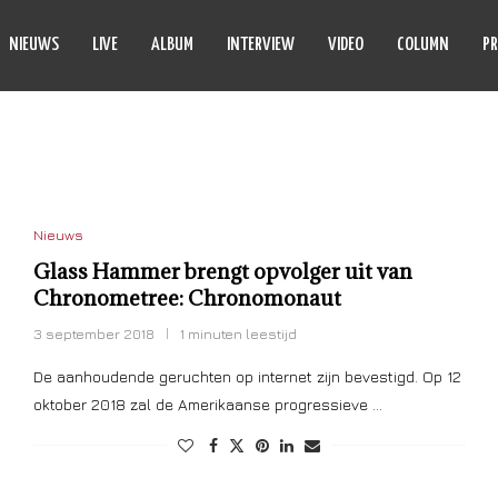
NIEUWS
LIVE
ALBUM
INTERVIEW
VIDEO
COLUMN
PR
RONOMETREE
Nieuws
Glass Hammer brengt opvolger uit van
Chronometree: Chronomonaut
3 september 2018
1 minuten leestijd
De aanhoudende geruchten op internet zijn bevestigd. Op 12
oktober 2018 zal de Amerikaanse progressieve …