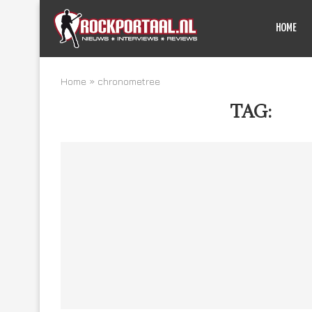
HOME
Home
»
chronometree
TAG:
CH