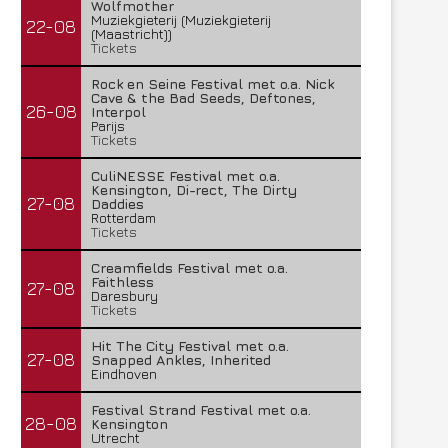
Wolfmother
Muziekgieterij (Muziekgieterij
22-08
(Maastricht))
Tickets
Rock en Seine Festival met o.a. Nick
Cave & the Bad Seeds, Deftones,
26-08
Interpol
Parijs
Tickets
CuliNESSE Festival met o.a.
Kensington, Di-rect, The Dirty
27-08
Daddies
Rotterdam
Tickets
Creamfields Festival met o.a.
Faithless
27-08
Daresbury
Tickets
Hit The City Festival met o.a.
27-08
Snapped Ankles, Inherited
Eindhoven
Festival Strand Festival met o.a.
28-08
Kensington
Utrecht