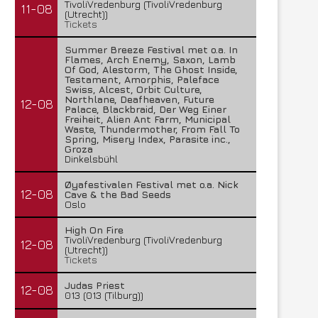
TivoliVredenburg (TivoliVredenburg
11-08
(Utrecht))
Tickets
Summer Breeze Festival met o.a. In
Flames, Arch Enemy, Saxon, Lamb
Of God, Alestorm, The Ghost Inside,
Testament, Amorphis, Paleface
Swiss, Alcest, Orbit Culture,
Northlane, Deafheaven, Future
12-08
Palace, Blackbraid, Der Weg Einer
Freiheit, Alien Ant Farm, Municipal
Waste, Thundermother, From Fall To
Spring, Misery Index, Parasite inc.,
Groza
Dinkelsbühl
Øyafestivalen Festival met o.a. Nick
12-08
Cave & the Bad Seeds
Oslo
High On Fire
TivoliVredenburg (TivoliVredenburg
12-08
(Utrecht))
Tickets
Judas Priest
12-08
013 (013 (Tilburg))