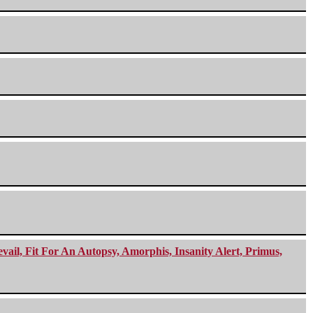
ail, Fit For An Autopsy, Amorphis, Insanity Alert, Primus,