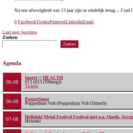
Na een afwezigheid van 13 jaar zijn ze eindelijk terug… Coal
0
Facebook
Twitter
Pinterest
Linkedin
Email
Laad meer berichten
Zoeken
Zoeken
Agenda
Igorrr + HEALTH
06-08
013 (013 (Tilburg))
Tickets
Panzerfaust
06-08
Poppodium Volt (Poppodium Volt (Sittard))
Hellsinki Metal Festival Festival met o.a. Opeth, Ac
07-08
Helsinki