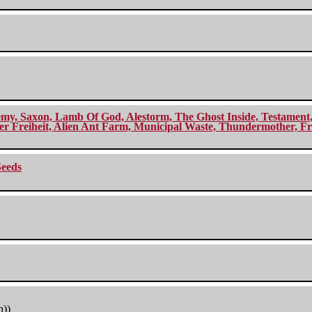
my, Saxon, Lamb Of God, Alestorm, The Ghost Inside, Testament, A
r Freiheit, Alien Ant Farm, Municipal Waste, Thundermother, Fro
Seeds
h))