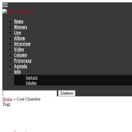
Home
Nieuws
Live
Album
Interview
Video
Column
Prijsvraag
Agenda
Info
Contact
Colofon
Zoeken
Home
»
Coal Chamber
Tag:
Coal Chamber