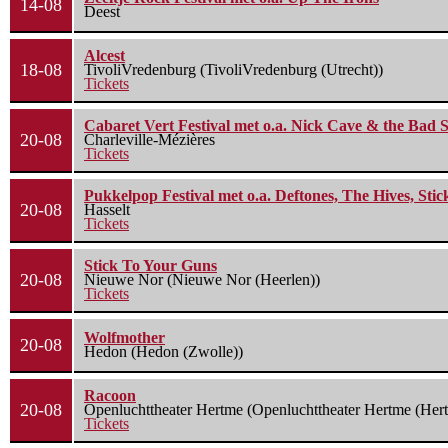
14-08
Deest
Alcest
18-08
TivoliVredenburg (TivoliVredenburg (Utrecht))
Tickets
Cabaret Vert Festival met o.a. Nick Cave & the Bad S
20-08
Charleville-Mézières
Tickets
Pukkelpop Festival met o.a. Deftones, The Hives, Sti
20-08
Hasselt
Tickets
Stick To Your Guns
20-08
Nieuwe Nor (Nieuwe Nor (Heerlen))
Tickets
Wolfmother
20-08
Hedon (Hedon (Zwolle))
Racoon
20-08
Openluchttheater Hertme (Openluchttheater Hertme (Her
Tickets