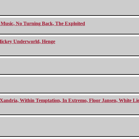
r Music, No Turning Back, The Exploited
e Hickey Underworld, Henge
Xandria, Within Temptation, In Extremo, Floor Jansen, White Li