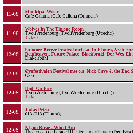
Municipal Waste
11-08
Cafe Calluna (Cafe Calluna (Ommen))
Wolves In The Throne Room
11-08
TivoliVredenburg (TivoliVredenburg (Utrecht))
Tickets
Summer Breeze Festival met o.a. In Flames, Arch Ene
12-08
Deafheaven, Future Palace, Blackbraid, Der Weg Eine
Dinkelsbühl
Øyafestivalen Festival met o.a. Nick Cave & the Bad 
12-08
Oslo
High On Fire
12-08
TivoliVredenburg (TivoliVredenburg (Utrecht))
Tickets
Judas Priest
12-08
013 (013 (Tilburg))
Ntjam Rosie - Who I Am
12-08
Theater aan de Parade (Theater aan de Parade (Den Bosc