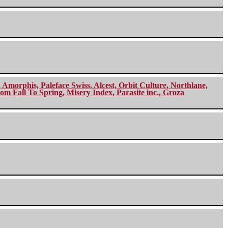
morphis, Paleface Swiss, Alcest, Orbit Culture, Northlane,
m Fall To Spring, Misery Index, Parasite inc., Groza