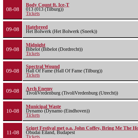
Body Count ft. Ice-T
08-08
013 (013 (Tilburg))
Tickets
Hatebreed
09-08
Het Bolwerk (Het Bolwerk (Sneek))
Midnight
09-08
Bibelot (Bibelot (Dordrecht))
Tickets
Spectral Wound
09-08
Hall Of Fame (Hall Of Fame (Tilburg))
Tickets
Arch Enemy
09-08
TivoliVredenburg (TivoliVredenburg (Utrecht))
Municipal Waste
10-08
Dynamo (Dynamo (Eindhoven))
Tickets
Sziget Festival met o.a. John Coffey, Bring Me The H
11-08
Óbudai Eiland, Budapest
Tickets