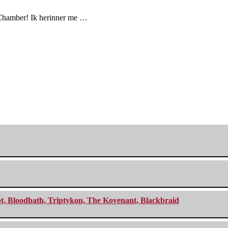
 Chamber! Ik herinner me …
cept, Bloodbath, Triptykon, The Kovenant, Blackbraid