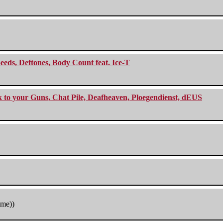
eeds, Deftones, Body Count feat. Ice-T
ck to your Guns, Chat Pile, Deafheaven, Ploegendienst, dEUS
tme))