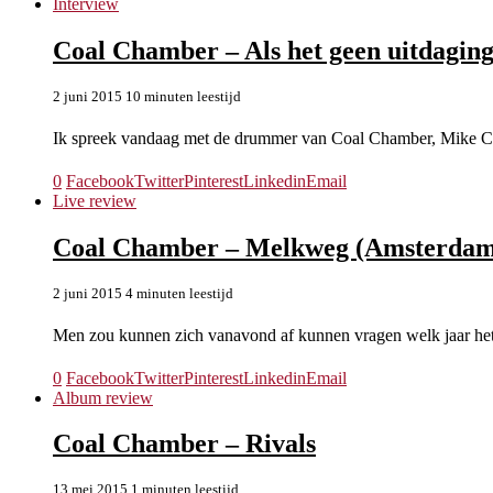
Interview
Coal Chamber – Als het geen uitdaging 
2 juni 2015
10 minuten leestijd
Ik spreek vandaag met de drummer van Coal Chamber, Mike C
0
Facebook
Twitter
Pinterest
Linkedin
Email
Live review
Coal Chamber – Melkweg (Amsterdam)
2 juni 2015
4 minuten leestijd
Men zou kunnen zich vanavond af kunnen vragen welk jaar het
0
Facebook
Twitter
Pinterest
Linkedin
Email
Album review
Coal Chamber – Rivals
13 mei 2015
1 minuten leestijd