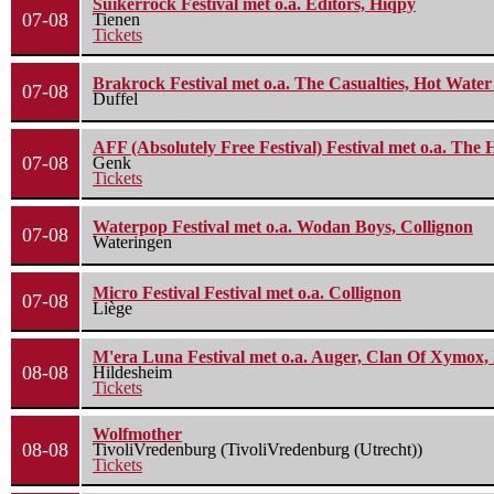
Suikerrock Festival met o.a. Editors, Hiqpy
07-08
Tienen
Tickets
Brakrock Festival met o.a. The Casualties, Hot Wate
07-08
Duffel
AFF (Absolutely Free Festival) Festival met o.a. Th
07-08
Genk
Tickets
Waterpop Festival met o.a. Wodan Boys, Collignon
07-08
Wateringen
Micro Festival Festival met o.a. Collignon
07-08
Liège
M'era Luna Festival met o.a. Auger, Clan Of Xymox, 
08-08
Hildesheim
Tickets
Wolfmother
08-08
TivoliVredenburg (TivoliVredenburg (Utrecht))
Tickets