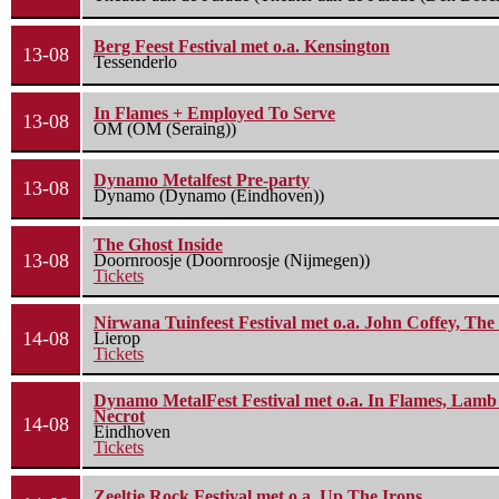
Berg Feest Festival met o.a. Kensington
13-08
Tessenderlo
In Flames + Employed To Serve
13-08
OM (OM (Seraing))
Dynamo Metalfest Pre-party
13-08
Dynamo (Dynamo (Eindhoven))
The Ghost Inside
13-08
Doornroosje (Doornroosje (Nijmegen))
Tickets
Nirwana Tuinfeest Festival met o.a. John Coffey, Th
14-08
Lierop
Tickets
Dynamo MetalFest Festival met o.a. In Flames, Lamb O
Necrot
14-08
Eindhoven
Tickets
Zeeltje Rock Festival met o.a. Up The Irons