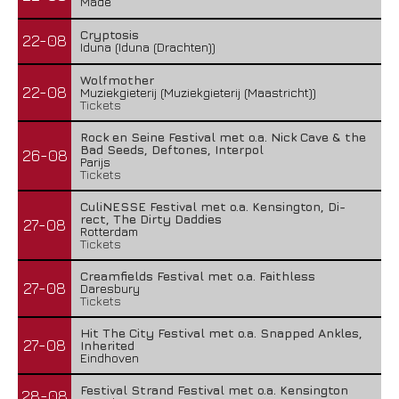
Made
Cryptosis
22-08
Iduna (Iduna (Drachten))
Wolfmother
22-08
Muziekgieterij (Muziekgieterij (Maastricht))
Tickets
Rock en Seine Festival met o.a. Nick Cave & the
Bad Seeds, Deftones, Interpol
26-08
Parijs
Tickets
CuliNESSE Festival met o.a. Kensington, Di-
rect, The Dirty Daddies
27-08
Rotterdam
Tickets
Creamfields Festival met o.a. Faithless
27-08
Daresbury
Tickets
Hit The City Festival met o.a. Snapped Ankles,
27-08
Inherited
Eindhoven
Festival Strand Festival met o.a. Kensington
28-08