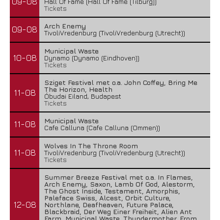
09-08
Hall Of Fame (Hall Of Fame (Tilburg))
Tickets
Arch Enemy
09-08
TivoliVredenburg (TivoliVredenburg (Utrecht))
Municipal Waste
10-08
Dynamo (Dynamo (Eindhoven))
Tickets
Sziget Festival met o.a. John Coffey, Bring Me
The Horizon, Health
11-08
Óbudai Eiland, Budapest
Tickets
Municipal Waste
11-08
Cafe Calluna (Cafe Calluna (Ommen))
Wolves In The Throne Room
11-08
TivoliVredenburg (TivoliVredenburg (Utrecht))
Tickets
Summer Breeze Festival met o.a. In Flames,
Arch Enemy, Saxon, Lamb Of God, Alestorm,
The Ghost Inside, Testament, Amorphis,
Paleface Swiss, Alcest, Orbit Culture,
12-08
Northlane, Deafheaven, Future Palace,
Blackbraid, Der Weg Einer Freiheit, Alien Ant
Farm, Municipal Waste, Thundermother, From