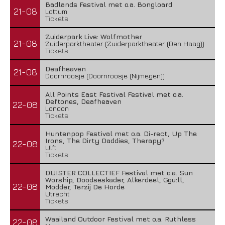
Badlands Festival met o.a. Bongloard
21-08
Lottum
Tickets
Zuiderpark Live: Wolfmother
21-08
Zuiderparktheater (Zuiderparktheater (Den Haag))
Tickets
Deafheaven
21-08
Doornroosje (Doornroosje (Nijmegen))
All Points East Festival Festival met o.a.
Deftones, Deafheaven
22-08
London
Tickets
Huntenpop Festival met o.a. Di-rect, Up The
Irons, The Dirty Daddies, Therapy?
22-08
Ulft
Tickets
DUISTER COLLECTIEF Festival met o.a. Sun
Worship, Doodseskader, Alkerdeel, Ggu:ll,
22-08
Modder, Terzij De Horde
Utrecht
Tickets
Waailand Outdoor Festival met o.a. Ruthless
22-08