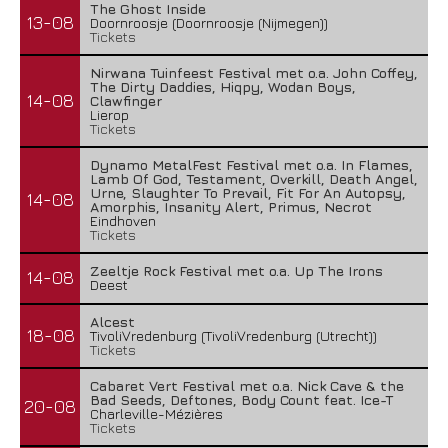
The Ghost Inside
13-08
Doornroosje (Doornroosje (Nijmegen))
Tickets
Nirwana Tuinfeest Festival met o.a. John Coffey,
The Dirty Daddies, Hiqpy, Wodan Boys,
14-08
Clawfinger
Lierop
Tickets
Dynamo MetalFest Festival met o.a. In Flames,
Lamb Of God, Testament, Overkill, Death Angel,
Urne, Slaughter To Prevail, Fit For An Autopsy,
14-08
Amorphis, Insanity Alert, Primus, Necrot
Eindhoven
Tickets
Zeeltje Rock Festival met o.a. Up The Irons
14-08
Deest
Alcest
18-08
TivoliVredenburg (TivoliVredenburg (Utrecht))
Tickets
Cabaret Vert Festival met o.a. Nick Cave & the
Bad Seeds, Deftones, Body Count feat. Ice-T
20-08
Charleville-Mézières
Tickets