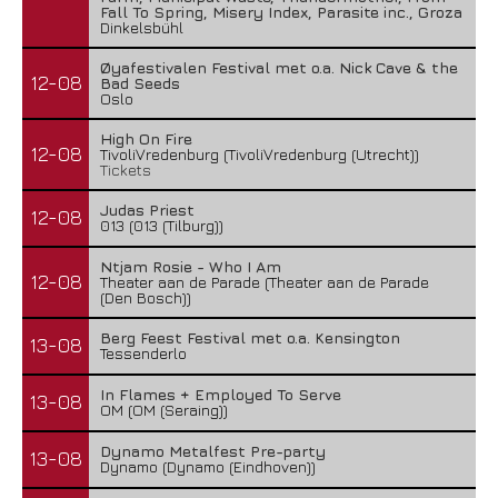
Fall To Spring, Misery Index, Parasite inc., Groza
Dinkelsbühl
Øyafestivalen Festival met o.a. Nick Cave & the
12-08
Bad Seeds
Oslo
High On Fire
12-08
TivoliVredenburg (TivoliVredenburg (Utrecht))
Tickets
Judas Priest
12-08
013 (013 (Tilburg))
Ntjam Rosie - Who I Am
12-08
Theater aan de Parade (Theater aan de Parade
(Den Bosch))
Berg Feest Festival met o.a. Kensington
13-08
Tessenderlo
In Flames + Employed To Serve
13-08
OM (OM (Seraing))
Dynamo Metalfest Pre-party
13-08
Dynamo (Dynamo (Eindhoven))