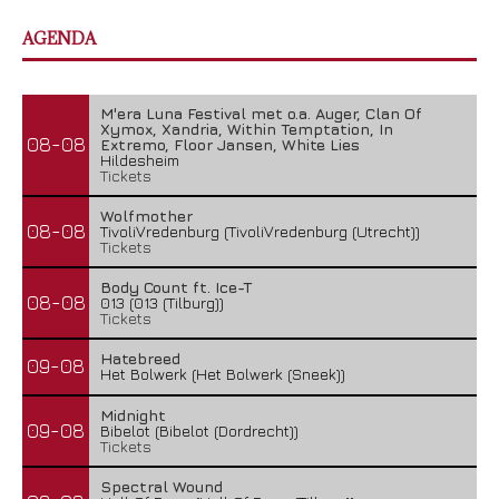
AGENDA
M'era Luna Festival met o.a. Auger, Clan Of
Xymox, Xandria, Within Temptation, In
08-08
Extremo, Floor Jansen, White Lies
Hildesheim
Tickets
Wolfmother
08-08
TivoliVredenburg (TivoliVredenburg (Utrecht))
Tickets
Body Count ft. Ice-T
08-08
013 (013 (Tilburg))
Tickets
Hatebreed
09-08
Het Bolwerk (Het Bolwerk (Sneek))
Midnight
09-08
Bibelot (Bibelot (Dordrecht))
Tickets
Spectral Wound