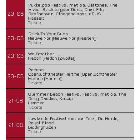
Pukkelpop Festival met o.a. Deftones, The
Hives, Stick to your Guns, Chat Pile,
20-08
Deafheaven, Ploegendienst, dEUS
Hasselt
Tickets
Stick To Your Guns
20-08
Nieuwe Nor (Nieuwe Nor (Heerlen))
Tickets
Wolfmother
20-08
Hedon (Hedon (Zwolle))
Racoon
Openluchttheater Hertme (Openluchttheater
20-08
Hertme (Hertme))
Tickets
Glemmer Beach Festival Festival met o.a. The
Dirty Daddies, Krezip
21-08
Lemmer
Tickets
Lowlands Festival met o.a. Terzij De Horde,
Royal Blood
21-08
Biddinghuizen
Tickets