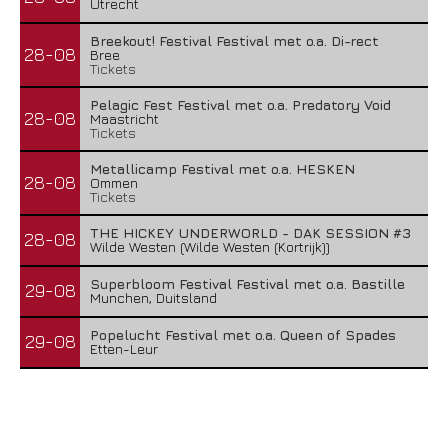
Utrecht
Breekout! Festival Festival met o.a. Di-rect
28-08
Bree
Tickets
Pelagic Fest Festival met o.a. Predatory Void
28-08
Maastricht
Tickets
Metallicamp Festival met o.a. HESKEN
28-08
Ommen
Tickets
THE HICKEY UNDERWORLD - DAK SESSION #3
28-08
Wilde Westen (Wilde Westen (Kortrijk))
Superbloom Festival Festival met o.a. Bastille
29-08
Munchen, Duitsland
Popelucht Festival met o.a. Queen of Spades
29-08
Etten-Leur