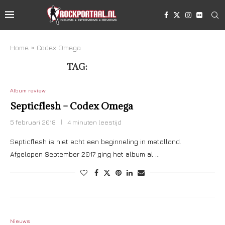
Home
»
Codex Omega
TAG:
CODEX OMEGA
Album review
Septicflesh – Codex Omega
5 februari 2018
4 minuten leestijd
Septicflesh is niet echt een beginneling in metalland.
Afgelopen September 2017 ging het album al …
Nieuws