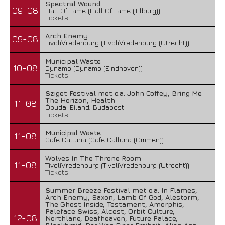
Spectral Wound
09-08
Hall Of Fame (Hall Of Fame (Tilburg))
Tickets
Arch Enemy
09-08
TivoliVredenburg (TivoliVredenburg (Utrecht))
Municipal Waste
10-08
Dynamo (Dynamo (Eindhoven))
Tickets
Sziget Festival met o.a. John Coffey, Bring Me
The Horizon, Health
11-08
Óbudai Eiland, Budapest
Tickets
Municipal Waste
11-08
Cafe Calluna (Cafe Calluna (Ommen))
Wolves In The Throne Room
11-08
TivoliVredenburg (TivoliVredenburg (Utrecht))
Tickets
Summer Breeze Festival met o.a. In Flames,
Arch Enemy, Saxon, Lamb Of God, Alestorm,
The Ghost Inside, Testament, Amorphis,
Paleface Swiss, Alcest, Orbit Culture,
12-08
Northlane, Deafheaven, Future Palace,