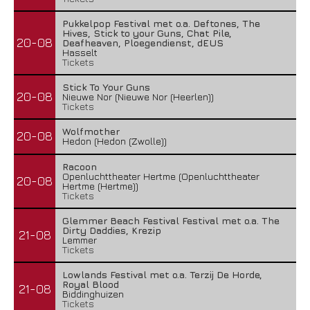
Pukkelpop Festival met o.a. Deftones, The
Hives, Stick to your Guns, Chat Pile,
20-08
Deafheaven, Ploegendienst, dEUS
Hasselt
Tickets
Stick To Your Guns
20-08
Nieuwe Nor (Nieuwe Nor (Heerlen))
Tickets
Wolfmother
20-08
Hedon (Hedon (Zwolle))
Racoon
Openluchttheater Hertme (Openluchttheater
20-08
Hertme (Hertme))
Tickets
Glemmer Beach Festival Festival met o.a. The
Dirty Daddies, Krezip
21-08
Lemmer
Tickets
Lowlands Festival met o.a. Terzij De Horde,
Royal Blood
21-08
Biddinghuizen
Tickets