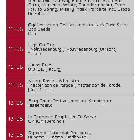
Blackbraid, Der Weg Einer Freiheit, Alien Ant
Farm, Municipal Waste, Thundermother, From
Fall To Spring, Misery Index, Parasite inc., Groza
Dinkelsbühl
Øyafestivalen Festival met o.a. Nick Cave & the
12-08
Bad Seeds
Oslo
High On Fire
12-08
TivoliVredenburg (TivoliVredenburg (Utrecht))
Tickets
Judas Priest
12-08
013 (013 (Tilburg))
Ntjam Rosie - Who I Am
12-08
Theater aan de Parade (Theater aan de Parade
(Den Bosch))
Berg Feest Festival met o.a. Kensington
13-08
Tessenderlo
In Flames + Employed To Serve
13-08
OM (OM (Seraing))
Dynamo Metalfest Pre-party
13-08
Dynamo (Dynamo (Eindhoven))