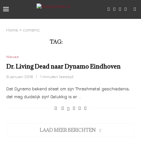
Home
»
comanic
TAG:
COMANIC
Nieuws
Dr. Living Dead naar Dynamo Eindhoven
9 januari 2018
1 minuten leestijd
Dat Dynamo bekend staat om zijn Thrashmetal geschiedenis,
dat mag duidelijk zijn! Gelukkig is er …
LAAD MEER BERICHTEN