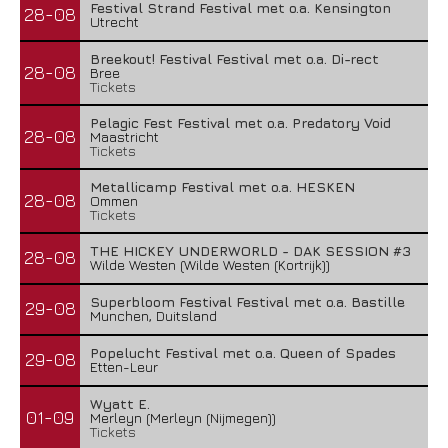
Festival Strand Festival met o.a. Kensington
28-08
Utrecht
Breekout! Festival Festival met o.a. Di-rect
28-08
Bree
Tickets
Pelagic Fest Festival met o.a. Predatory Void
28-08
Maastricht
Tickets
Metallicamp Festival met o.a. HESKEN
28-08
Ommen
Tickets
THE HICKEY UNDERWORLD - DAK SESSION #3
28-08
Wilde Westen (Wilde Westen (Kortrijk))
Superbloom Festival Festival met o.a. Bastille
29-08
Munchen, Duitsland
Popelucht Festival met o.a. Queen of Spades
29-08
Etten-Leur
Wyatt E.
01-09
Merleyn (Merleyn (Nijmegen))
Tickets