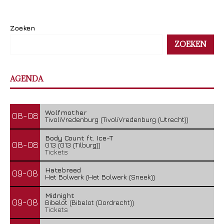
Zoeken
ZOEKEN
AGENDA
Wolfmother
08-08
TivoliVredenburg (TivoliVredenburg (Utrecht))
Body Count ft. Ice-T
08-08
013 (013 (Tilburg))
Tickets
Hatebreed
09-08
Het Bolwerk (Het Bolwerk (Sneek))
Midnight
09-08
Bibelot (Bibelot (Dordrecht))
Tickets