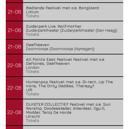
Badlands Festival met o.a. Bongloard
21-08
Lottum
Tickets
Zuiderpark Live: Wolfmother
21-08
Zuiderparktheater (Zuiderparktheater (Den Haag))
Tickets
Deafheaven
21-08
Doornroosje (Doornroosje (Nijmegen))
All Points East Festival Festival met o.a.
Deftones, Deafheaven
22-08
London
Tickets
Huntenpop Festival met o.a. Di-rect, Up The
Irons, The Dirty Daddies, Therapy?
22-08
Ulft
Tickets
DUISTER COLLECTIEF Festival met o.a. Sun
Worship, Doodseskader, Alkerdeel, Ggu:ll,
22-08
Modder, Terzij De Horde
Utrecht
Tickets