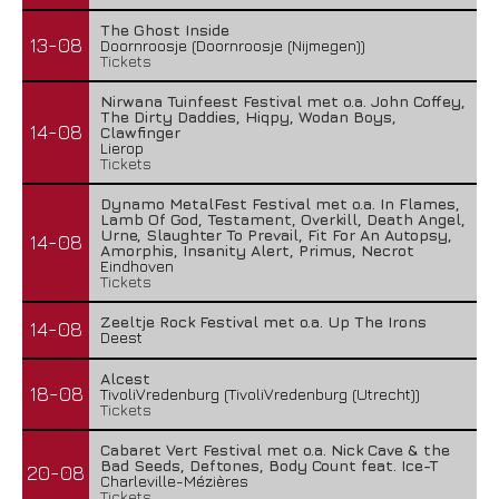
The Ghost Inside
13-08
Doornroosje (Doornroosje (Nijmegen))
Tickets
Nirwana Tuinfeest Festival met o.a. John Coffey,
The Dirty Daddies, Hiqpy, Wodan Boys,
14-08
Clawfinger
Lierop
Tickets
Dynamo MetalFest Festival met o.a. In Flames,
Lamb Of God, Testament, Overkill, Death Angel,
Urne, Slaughter To Prevail, Fit For An Autopsy,
14-08
Amorphis, Insanity Alert, Primus, Necrot
Eindhoven
Tickets
Zeeltje Rock Festival met o.a. Up The Irons
14-08
Deest
Alcest
18-08
TivoliVredenburg (TivoliVredenburg (Utrecht))
Tickets
Cabaret Vert Festival met o.a. Nick Cave & the
Bad Seeds, Deftones, Body Count feat. Ice-T
20-08
Charleville-Mézières
Tickets