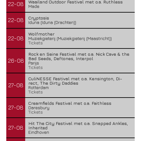
Waailand Outdoor Festival met o.a. Ruthless
22-08
Made
Cryptosis
22-08
Iduna (Iduna (Drachten))
Wolfmother
22-08
Muziekgieterij (Muziekgieterij (Maastricht))
Tickets
Rock en Seine Festival met o.a. Nick Cave & the
Bad Seeds, Deftones, Interpol
26-08
Parijs
Tickets
CuliNESSE Festival met o.a. Kensington, Di-
rect, The Dirty Daddies
27-08
Rotterdam
Tickets
Creamfields Festival met o.a. Faithless
27-08
Daresbury
Tickets
Hit The City Festival met o.a. Snapped Ankles,
27-08
Inherited
Eindhoven