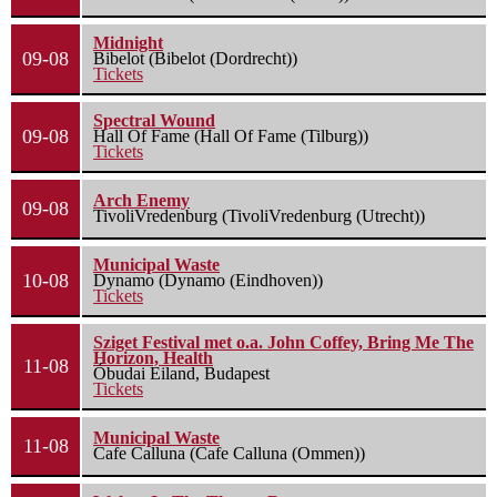
Midnight
09-08
Bibelot (Bibelot (Dordrecht))
Tickets
Spectral Wound
09-08
Hall Of Fame (Hall Of Fame (Tilburg))
Tickets
Arch Enemy
09-08
TivoliVredenburg (TivoliVredenburg (Utrecht))
Municipal Waste
10-08
Dynamo (Dynamo (Eindhoven))
Tickets
Sziget Festival met o.a. John Coffey, Bring Me The
Horizon, Health
11-08
Óbudai Eiland, Budapest
Tickets
Municipal Waste
11-08
Cafe Calluna (Cafe Calluna (Ommen))