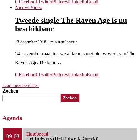
0
Facebook
Twitter
Pinterest
Linkedin
Email
Nieuws
Video
Tweede single The Raven Age is nu
beschikbaar
13 december 2018
1 minuten leestijd
24 november maakten we al kennis met nieuw werk van The
Raven Age. De band …
0
Facebook
Twitter
Pinterest
Linkedin
Email
Laad meer berichten
Zoeken
Zoeken
Agenda
Hatebreed
09-08
Het Bolwerk (Het Bolwerk (Sneek))