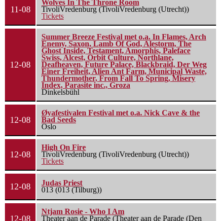
Wolves In The Throne Room
11-08
TivoliVredenburg (TivoliVredenburg (Utrecht))
Tickets
Summer Breeze Festival met o.a. In Flames, Arch
Enemy, Saxon, Lamb Of God, Alestorm, The
Ghost Inside, Testament, Amorphis, Paleface
Swiss, Alcest, Orbit Culture, Northlane,
12-08
Deafheaven, Future Palace, Blackbraid, Der Weg
Einer Freiheit, Alien Ant Farm, Municipal Waste,
Thundermother, From Fall To Spring, Misery
Index, Parasite inc., Groza
Dinkelsbühl
Øyafestivalen Festival met o.a. Nick Cave & the
12-08
Bad Seeds
Oslo
High On Fire
12-08
TivoliVredenburg (TivoliVredenburg (Utrecht))
Tickets
Judas Priest
12-08
013 (013 (Tilburg))
Ntjam Rosie - Who I Am
12-08
Theater aan de Parade (Theater aan de Parade (Den