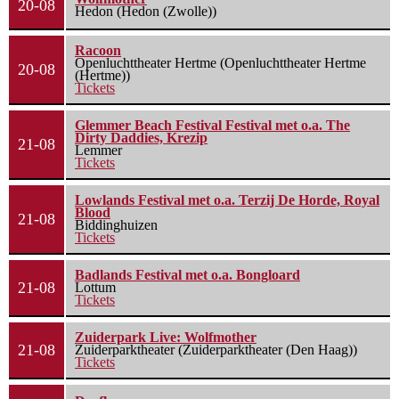
20-08
Hedon (Hedon (Zwolle))
Racoon
Openluchttheater Hertme (Openluchttheater Hertme
20-08
(Hertme))
Tickets
Glemmer Beach Festival Festival met o.a. The
Dirty Daddies, Krezip
21-08
Lemmer
Tickets
Lowlands Festival met o.a. Terzij De Horde, Royal
Blood
21-08
Biddinghuizen
Tickets
Badlands Festival met o.a. Bongloard
21-08
Lottum
Tickets
Zuiderpark Live: Wolfmother
21-08
Zuiderparktheater (Zuiderparktheater (Den Haag))
Tickets