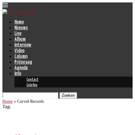
Home
Nieuws
Live
Album
Interview
Video
Column
Prijsvraag
Agenda
Info
Contact
Colofon
Zoeken
Home
»
Corvid Records
Tag:
Corvid Records