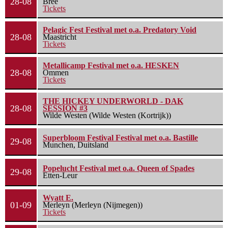
28-08
Bree
Tickets
Pelagic Fest Festival met o.a. Predatory Void
28-08
Maastricht
Tickets
Metallicamp Festival met o.a. HESKEN
28-08
Ommen
Tickets
THE HICKEY UNDERWORLD - DAK
28-08
SESSION #3
Wilde Westen (Wilde Westen (Kortrijk))
Superbloom Festival Festival met o.a. Bastille
29-08
Munchen, Duitsland
Popelucht Festival met o.a. Queen of Spades
29-08
Etten-Leur
Wyatt E.
01-09
Merleyn (Merleyn (Nijmegen))
Tickets