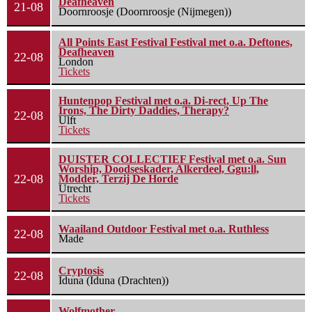
Deafheaven
21-08
Doornroosje (Doornroosje (Nijmegen))
All Points East Festival Festival met o.a. Deftones,
Deafheaven
22-08
London
Tickets
Huntenpop Festival met o.a. Di-rect, Up The
Irons, The Dirty Daddies, Therapy?
22-08
Ulft
Tickets
DUISTER COLLECTIEF Festival met o.a. Sun
Worship, Doodseskader, Alkerdeel, Ggu:ll,
22-08
Modder, Terzij De Horde
Utrecht
Tickets
Waailand Outdoor Festival met o.a. Ruthless
22-08
Made
Cryptosis
22-08
Iduna (Iduna (Drachten))
Wolfmother