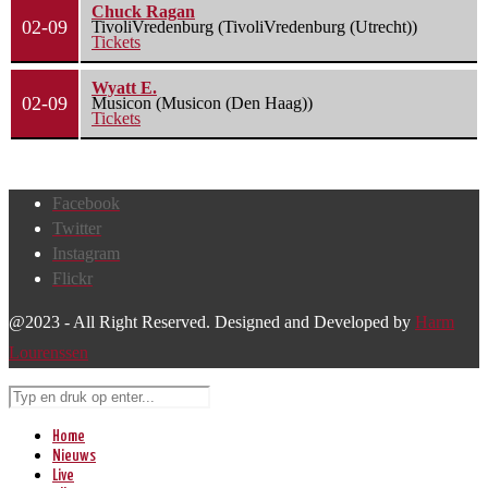
Chuck Ragan
02-09
TivoliVredenburg (TivoliVredenburg (Utrecht))
Tickets
Wyatt E.
02-09
Musicon (Musicon (Den Haag))
Tickets
Facebook
Twitter
Instagram
Flickr
@2023 - All Right Reserved. Designed and Developed by
Harm
Lourenssen
Home
Nieuws
Live