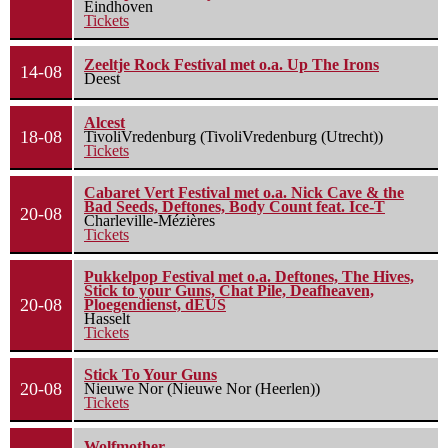
Eindhoven
Tickets
Zeeltje Rock Festival met o.a. Up The Irons
14-08
Deest
Alcest
18-08
TivoliVredenburg (TivoliVredenburg (Utrecht))
Tickets
Cabaret Vert Festival met o.a. Nick Cave & the
Bad Seeds, Deftones, Body Count feat. Ice-T
20-08
Charleville-Mézières
Tickets
Pukkelpop Festival met o.a. Deftones, The Hives,
Stick to your Guns, Chat Pile, Deafheaven,
20-08
Ploegendienst, dEUS
Hasselt
Tickets
Stick To Your Guns
20-08
Nieuwe Nor (Nieuwe Nor (Heerlen))
Tickets
Wolfmother