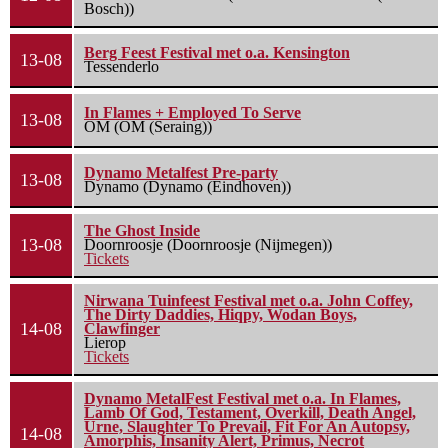
Bosch))
Berg Feest Festival met o.a. Kensington
13-08
Tessenderlo
In Flames + Employed To Serve
13-08
OM (OM (Seraing))
Dynamo Metalfest Pre-party
13-08
Dynamo (Dynamo (Eindhoven))
The Ghost Inside
13-08
Doornroosje (Doornroosje (Nijmegen))
Tickets
Nirwana Tuinfeest Festival met o.a. John Coffey,
The Dirty Daddies, Hiqpy, Wodan Boys,
14-08
Clawfinger
Lierop
Tickets
Dynamo MetalFest Festival met o.a. In Flames,
Lamb Of God, Testament, Overkill, Death Angel,
Urne, Slaughter To Prevail, Fit For An Autopsy,
14-08
Amorphis, Insanity Alert, Primus, Necrot