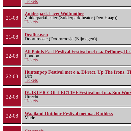
Tickets
Zuiderpark Live: Wolfmother
21-08
Zuiderparktheater (Zuiderparktheater (Den Haag))
Tickets
Deafheaven
21-08
Doornroosje (Doornroosje (Nijmegen))
All Points East Festival Festival met o.a. Deftones, D
22-08
London
Tickets
Huntenpop Festival met o.a. Di-rect, Up The Irons, 
22-08
Ulft
Tickets
DUISTER COLLECTIEF Festival met o.a. Sun Worship
22-08
Utrecht
Tickets
Waailand Outdoor Festival met o.a. Ruthless
22-08
Made