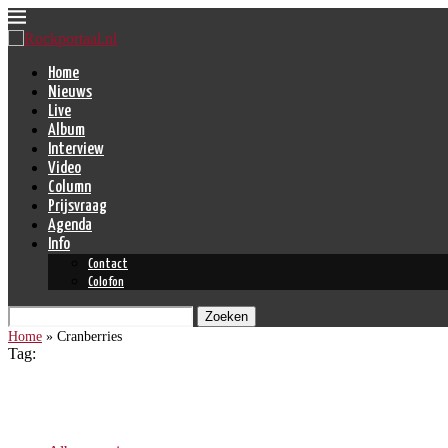
Home
Nieuws
Live
Album
Interview
Video
Column
Prijsvraag
Agenda
Info
Contact
Colofon
Zoeken
Home
»
Cranberries
Tag:
Cranberries