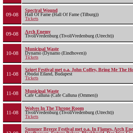
Spectral Wound
09-08
Hall Of Fame (Hall Of Fame (Tilburg))
Tickets
Arch Enemy
09-08
TivoliVredenburg (TivoliVredenburg (Utrecht))
Municipal Waste
10-08
Dynamo (Dynamo (Eindhoven))
Tickets
Sziget Festival met o.a. John Coffey, Bring Me The H
11-08
Óbudai Eiland, Budapest
Tickets
Municipal Waste
11-08
Cafe Calluna (Cafe Calluna (Ommen))
Wolves In The Throne Room
11-08
TivoliVredenburg (TivoliVredenburg (Utrecht))
Tickets
Summer Breeze Festival met o.a. In Flames, Arch Ene