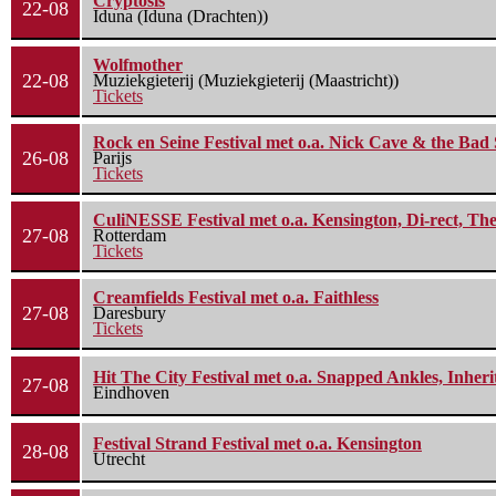
Cryptosis
22-08
Iduna (Iduna (Drachten))
Wolfmother
22-08
Muziekgieterij (Muziekgieterij (Maastricht))
Tickets
Rock en Seine Festival met o.a. Nick Cave & the Bad 
26-08
Parijs
Tickets
CuliNESSE Festival met o.a. Kensington, Di-rect, Th
27-08
Rotterdam
Tickets
Creamfields Festival met o.a. Faithless
27-08
Daresbury
Tickets
Hit The City Festival met o.a. Snapped Ankles, Inheri
27-08
Eindhoven
Festival Strand Festival met o.a. Kensington
28-08
Utrecht