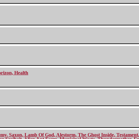
orizon, Health
my, Saxon, Lamb Of God, Alestorm, The Ghost Inside, Testament, A