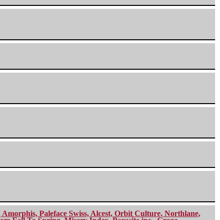
morphis, Paleface Swiss, Alcest, Orbit Culture, Northlane,