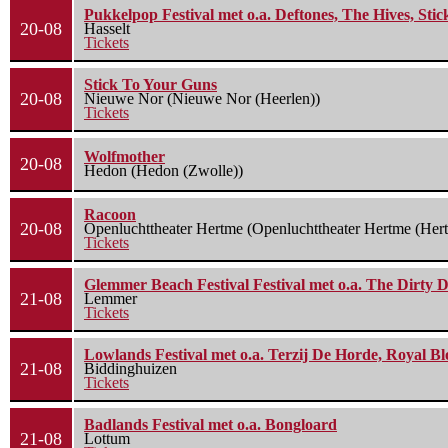
Pukkelpop Festival met o.a. Deftones, The Hives, Sti
20-08
Hasselt
Tickets
Stick To Your Guns
20-08
Nieuwe Nor (Nieuwe Nor (Heerlen))
Tickets
Wolfmother
20-08
Hedon (Hedon (Zwolle))
Racoon
20-08
Openluchttheater Hertme (Openluchttheater Hertme (Her
Tickets
Glemmer Beach Festival Festival met o.a. The Dirty D
21-08
Lemmer
Tickets
Lowlands Festival met o.a. Terzij De Horde, Royal B
21-08
Biddinghuizen
Tickets
Badlands Festival met o.a. Bongloard
21-08
Lottum