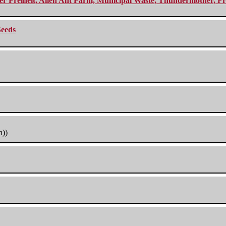
r Freiheit, Alien Ant Farm, Municipal Waste, Thundermother, Fro
Seeds
h))