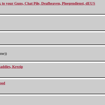
ck to your Guns, Chat Pile, Deafheaven, Ploegendienst, dEUS
tme))
addies, Krezip
lood