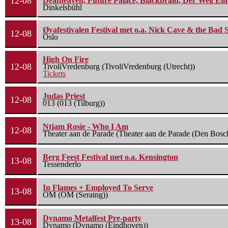
12-08
Deafheaven, Future Palace, Blackbraid, Der Weg Eine
Dinkelsbühl
Øyafestivalen Festival met o.a. Nick Cave & the Bad 
12-08
Oslo
High On Fire
12-08
TivoliVredenburg (TivoliVredenburg (Utrecht))
Tickets
Judas Priest
12-08
013 (013 (Tilburg))
Ntjam Rosie - Who I Am
12-08
Theater aan de Parade (Theater aan de Parade (Den Bosc
Berg Feest Festival met o.a. Kensington
13-08
Tessenderlo
In Flames + Employed To Serve
13-08
OM (OM (Seraing))
Dynamo Metalfest Pre-party
13-08
Dynamo (Dynamo (Eindhoven))