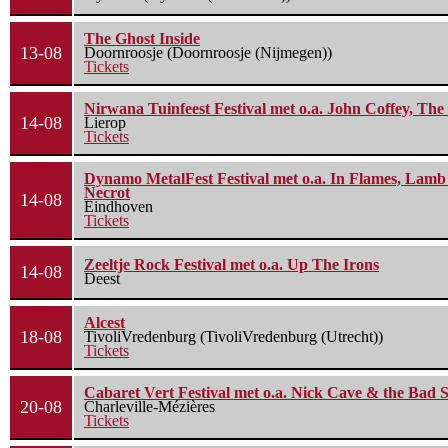
The Ghost Inside
13-08
Doornroosje (Doornroosje (Nijmegen))
Tickets
Nirwana Tuinfeest Festival met o.a. John Coffey, Th
14-08
Lierop
Tickets
Dynamo MetalFest Festival met o.a. In Flames, Lamb O
Necrot
14-08
Eindhoven
Tickets
Zeeltje Rock Festival met o.a. Up The Irons
14-08
Deest
Alcest
18-08
TivoliVredenburg (TivoliVredenburg (Utrecht))
Tickets
Cabaret Vert Festival met o.a. Nick Cave & the Bad S
20-08
Charleville-Mézières
Tickets