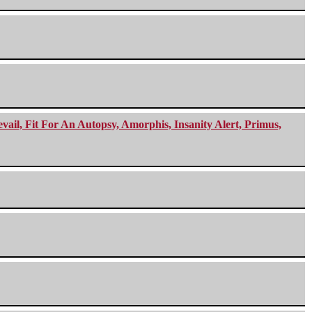
ail, Fit For An Autopsy, Amorphis, Insanity Alert, Primus,