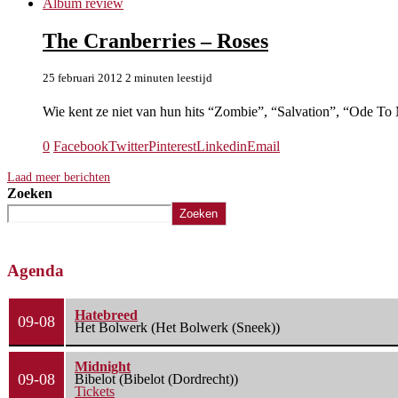
Album review
The Cranberries – Roses
25 februari 2012
2 minuten leestijd
Wie kent ze niet van hun hits “Zombie”, “Salvation”, “Ode T
0
Facebook
Twitter
Pinterest
Linkedin
Email
Laad meer berichten
Zoeken
Zoeken
Agenda
Hatebreed
09-08
Het Bolwerk (Het Bolwerk (Sneek))
Midnight
09-08
Bibelot (Bibelot (Dordrecht))
Tickets