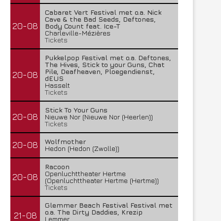
Cabaret Vert Festival met o.a. Nick
Cave & the Bad Seeds, Deftones,
20-08
Body Count feat. Ice-T
Charleville-Mézières
Tickets
Pukkelpop Festival met o.a. Deftones,
The Hives, Stick to your Guns, Chat
Pile, Deafheaven, Ploegendienst,
20-08
dEUS
Hasselt
Tickets
Stick To Your Guns
20-08
Nieuwe Nor (Nieuwe Nor (Heerlen))
Tickets
Wolfmother
20-08
Hedon (Hedon (Zwolle))
Racoon
Openluchttheater Hertme
20-08
(Openluchttheater Hertme (Hertme))
Tickets
Glemmer Beach Festival Festival met
o.a. The Dirty Daddies, Krezip
21-08
Lemmer