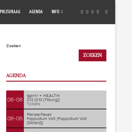
PRIJSVRAAG
AGENDA
INFO
Zoeken
ZOEKEN
AGENDA
Igorrr + HEALTH
06-08
013 (013 (Tilburg))
Tickets
Panzerfaust
06-08
Poppodium Volt (Poppodium Volt
(Sittard))