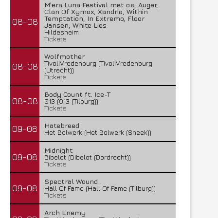
M'era Luna Festival met o.a. Auger,
Clan Of Xymox, Xandria, Within
Temptation, In Extremo, Floor
08-08
Jansen, White Lies
Hildesheim
Tickets
Wolfmother
TivoliVredenburg (TivoliVredenburg
08-08
(Utrecht))
Tickets
Body Count ft. Ice-T
08-08
013 (013 (Tilburg))
Tickets
Hatebreed
09-08
Het Bolwerk (Het Bolwerk (Sneek))
Midnight
09-08
Bibelot (Bibelot (Dordrecht))
Tickets
Spectral Wound
09-08
Hall Of Fame (Hall Of Fame (Tilburg))
Tickets
Arch Enemy