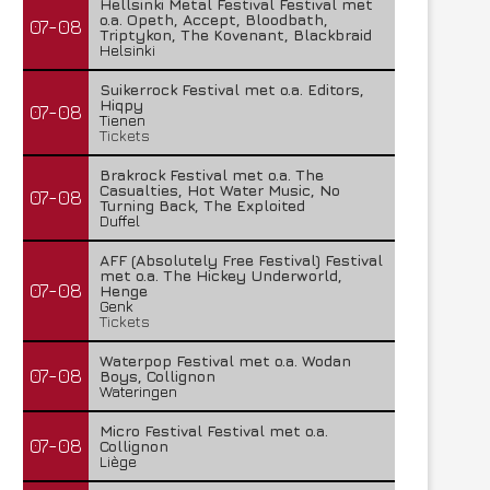
Hellsinki Metal Festival Festival met
o.a. Opeth, Accept, Bloodbath,
07-08
Triptykon, The Kovenant, Blackbraid
Helsinki
Suikerrock Festival met o.a. Editors,
Hiqpy
07-08
Tienen
Tickets
Brakrock Festival met o.a. The
Casualties, Hot Water Music, No
07-08
Turning Back, The Exploited
Duffel
AFF (Absolutely Free Festival) Festival
met o.a. The Hickey Underworld,
07-08
Henge
Genk
Tickets
Waterpop Festival met o.a. Wodan
07-08
Boys, Collignon
Wateringen
Micro Festival Festival met o.a.
07-08
Collignon
Liège