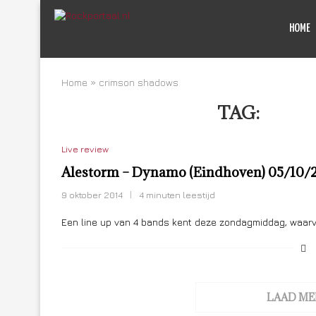
HOME
Home
»
crimson shadows
TAG:
CRIM
Live review
Alestorm – Dynamo (Eindhoven) 05/10/
9 oktober 2014
4 minuten leestijd
Een line up van 4 bands kent deze zondagmiddag, waarv
LAAD ME