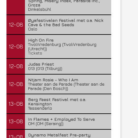
Spring, Misery Index, Parasite inc.,
Groza
Dinkelsbühl
Øyafestivalen Festival met o.a. Nick
12-08
Cave & the Bad Seeds
Oslo
High On Fire
TivoliVredenburg (TivoliVredenburg
12-08
(Utrecht))
Tickets
Judas Priest
12-08
013 (013 (Tilburg))
Ntjam Rosie - Who I Am
12-08
Theater aan de Parade (Theater aan de
Parade (Den Bosch))
Berg Feest Festival met o.a.
13-08
Kensington
Tessenderlo
In Flames + Employed To Serve
13-08
OM (OM (Seraing))
Dynamo Metalfest Pre-party
13-08