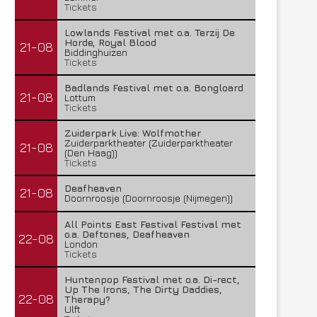
Tickets
Lowlands Festival met o.a. Terzij De
Horde, Royal Blood
21-08
Biddinghuizen
Tickets
Badlands Festival met o.a. Bongloard
21-08
Lottum
Tickets
Zuiderpark Live: Wolfmother
Zuiderparktheater (Zuiderparktheater
21-08
(Den Haag))
Tickets
Deafheaven
21-08
Doornroosje (Doornroosje (Nijmegen))
All Points East Festival Festival met
o.a. Deftones, Deafheaven
22-08
London
Tickets
Huntenpop Festival met o.a. Di-rect,
Up The Irons, The Dirty Daddies,
22-08
Therapy?
Ulft