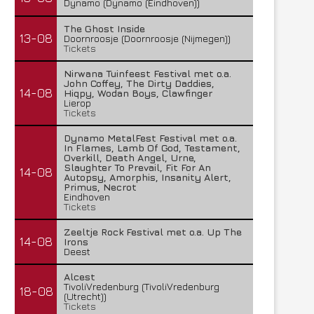
Dynamo (Dynamo (Eindhoven))
The Ghost Inside
13-08
Doornroosje (Doornroosje (Nijmegen))
Tickets
Nirwana Tuinfeest Festival met o.a.
John Coffey, The Dirty Daddies,
14-08
Hiqpy, Wodan Boys, Clawfinger
Lierop
Tickets
Dynamo MetalFest Festival met o.a.
In Flames, Lamb Of God, Testament,
Overkill, Death Angel, Urne,
Slaughter To Prevail, Fit For An
14-08
Autopsy, Amorphis, Insanity Alert,
Primus, Necrot
Eindhoven
Tickets
Zeeltje Rock Festival met o.a. Up The
14-08
Irons
Deest
Alcest
TivoliVredenburg (TivoliVredenburg
18-08
(Utrecht))
Tickets