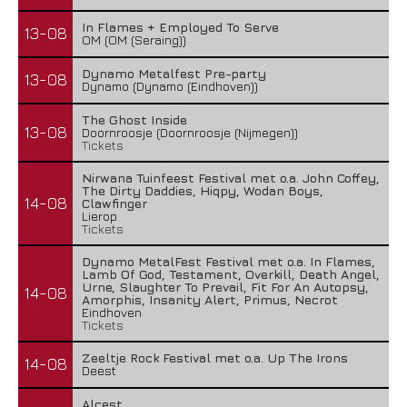
In Flames + Employed To Serve
13-08
OM (OM (Seraing))
Dynamo Metalfest Pre-party
13-08
Dynamo (Dynamo (Eindhoven))
The Ghost Inside
13-08
Doornroosje (Doornroosje (Nijmegen))
Tickets
Nirwana Tuinfeest Festival met o.a. John Coffey,
The Dirty Daddies, Hiqpy, Wodan Boys,
14-08
Clawfinger
Lierop
Tickets
Dynamo MetalFest Festival met o.a. In Flames,
Lamb Of God, Testament, Overkill, Death Angel,
Urne, Slaughter To Prevail, Fit For An Autopsy,
14-08
Amorphis, Insanity Alert, Primus, Necrot
Eindhoven
Tickets
Zeeltje Rock Festival met o.a. Up The Irons
14-08
Deest
Alcest