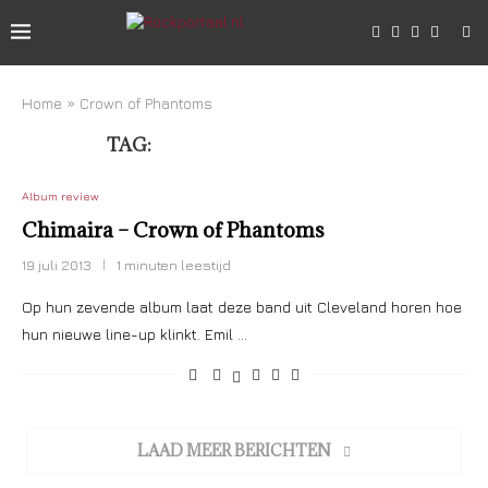
Home
»
Crown of Phantoms
TAG:
CROWN OF PHANTOMS
Album review
Chimaira – Crown of Phantoms
19 juli 2013
1 minuten leestijd
Op hun zevende album laat deze band uit Cleveland horen hoe
hun nieuwe line-up klinkt. Emil …
LAAD MEER BERICHTEN