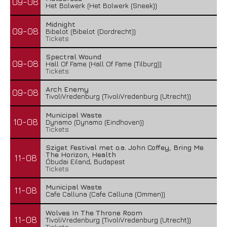
09-08
Het Bolwerk (Het Bolwerk (Sneek))
Midnight
09-08
Bibelot (Bibelot (Dordrecht))
Tickets
Spectral Wound
09-08
Hall Of Fame (Hall Of Fame (Tilburg))
Tickets
Arch Enemy
09-08
TivoliVredenburg (TivoliVredenburg (Utrecht))
Municipal Waste
10-08
Dynamo (Dynamo (Eindhoven))
Tickets
Sziget Festival met o.a. John Coffey, Bring Me
The Horizon, Health
11-08
Óbudai Eiland, Budapest
Tickets
Municipal Waste
11-08
Cafe Calluna (Cafe Calluna (Ommen))
Wolves In The Throne Room
11-08
TivoliVredenburg (TivoliVredenburg (Utrecht))
Tickets