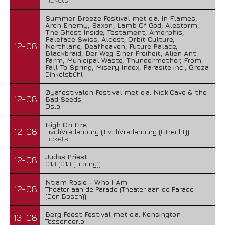
Summer Breeze Festival met o.a. In Flames,
Arch Enemy, Saxon, Lamb Of God, Alestorm,
The Ghost Inside, Testament, Amorphis,
Paleface Swiss, Alcest, Orbit Culture,
12-08
Northlane, Deafheaven, Future Palace,
Blackbraid, Der Weg Einer Freiheit, Alien Ant
Farm, Municipal Waste, Thundermother, From
Fall To Spring, Misery Index, Parasite inc., Groza
Dinkelsbühl
Øyafestivalen Festival met o.a. Nick Cave & the
12-08
Bad Seeds
Oslo
High On Fire
12-08
TivoliVredenburg (TivoliVredenburg (Utrecht))
Tickets
Judas Priest
12-08
013 (013 (Tilburg))
Ntjam Rosie - Who I Am
12-08
Theater aan de Parade (Theater aan de Parade
(Den Bosch))
Berg Feest Festival met o.a. Kensington
13-08
Tessenderlo