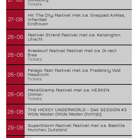
Tickets
Hit The City Festival met o.a. Snapped Ankles,
27-08
Inherited
Eindhoven
Festival Strand Festival met o.a. Kensington
28-08
Utrecht
Breekout! Festival Festival met o.a. Di-rect
28-08
Bree
Tickets
Pelagic Fest Festival met o.a. Predatory Void
28-08
Maastricht
Tickets
Metallicamp Festival met o.a. HESKEN
28-08
Ommen
Tickets
THE HICKEY UNDERWORLD - DAK SESSION #3
28-08
Wilde Westen (Wilde Westen (Kortrijk))
Superbloom Festival Festival met o.a. Bastille
29-08
Munchen, Duitsland