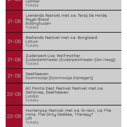
Lemmer
Tickets
Lowlands Festival met o.a. Terzij De Horde,
Royal Blood
21-08
Biddinghuizen
Tickets
Badlands Festival met o.a. Bongloard
21-08
Lottum
Tickets
Zuiderpark Live: Wolfmother
21-08
Zuiderparktheater (Zuiderparktheater (Den Haag))
Tickets
Deafheaven
21-08
Doornroosje (Doornroosje (Nijmegen))
All Points East Festival Festival met o.a.
Deftones, Deafheaven
22-08
London
Tickets
Huntenpop Festival met o.a. Di-rect, Up The
Irons, The Dirty Daddies, Therapy?
22-08
Ulft
Tickets