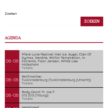
Zoeken
ZOEKEN
AGENDA
M'era Luna Festival met o.a. Auger, Clan Of
Xymox, Xandria, Within Temptation, In
08-08
Extremo, Floor Jansen, White Lies
Hildesheim
Tickets
Wolfmother
08-08
TivoliVredenburg (TivoliVredenburg (Utrecht))
Tickets
Body Count ft. Ice-T
08-08
013 (013 (Tilburg))
Tickets
Hatebreed