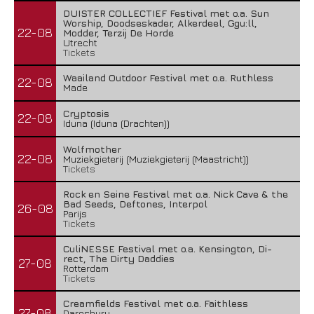
DUISTER COLLECTIEF Festival met o.a. Sun
Worship, Doodseskader, Alkerdeel, Ggu:ll,
22-08
Modder, Terzij De Horde
Utrecht
Tickets
Waailand Outdoor Festival met o.a. Ruthless
22-08
Made
Cryptosis
22-08
Iduna (Iduna (Drachten))
Wolfmother
22-08
Muziekgieterij (Muziekgieterij (Maastricht))
Tickets
Rock en Seine Festival met o.a. Nick Cave & the
Bad Seeds, Deftones, Interpol
26-08
Parijs
Tickets
CuliNESSE Festival met o.a. Kensington, Di-
rect, The Dirty Daddies
27-08
Rotterdam
Tickets
Creamfields Festival met o.a. Faithless
27-08
Daresbury