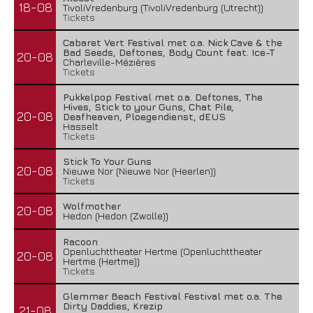
18-08
TivoliVredenburg (TivoliVredenburg (Utrecht))
Tickets
Cabaret Vert Festival met o.a. Nick Cave & the
Bad Seeds, Deftones, Body Count feat. Ice-T
20-08
Charleville-Mézières
Tickets
Pukkelpop Festival met o.a. Deftones, The
Hives, Stick to your Guns, Chat Pile,
20-08
Deafheaven, Ploegendienst, dEUS
Hasselt
Tickets
Stick To Your Guns
20-08
Nieuwe Nor (Nieuwe Nor (Heerlen))
Tickets
Wolfmother
20-08
Hedon (Hedon (Zwolle))
Racoon
Openluchttheater Hertme (Openluchttheater
20-08
Hertme (Hertme))
Tickets
Glemmer Beach Festival Festival met o.a. The
Dirty Daddies, Krezip
21-08