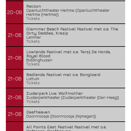
Racoon
Openluchttheater Hertme (Openluchttheater
20-08
Hertme (Hertme))
Tickets
Glemmer Beach Festival Festival met o.a. The
Dirty Daddies, Krezip
21-08
Lemmer
Tickets
Lowlands Festival met o.a. Terzij De Horde,
Royal Blood
21-08
Biddinghuizen
Tickets
Badlands Festival met o.a. Bongloard
21-08
Lottum
Tickets
Zuiderpark Live: Wolfmother
21-08
Zuiderparktheater (Zuiderparktheater (Den Haag))
Tickets
Deafheaven
21-08
Doornroosje (Doornroosje (Nijmegen))
All Points East Festival Festival met o.a.
Deftones, Deafheaven