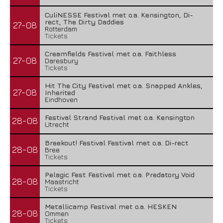
CuliNESSE Festival met o.a. Kensington, Di-
rect, The Dirty Daddies
27-08
Rotterdam
Tickets
Creamfields Festival met o.a. Faithless
27-08
Daresbury
Tickets
Hit The City Festival met o.a. Snapped Ankles,
27-08
Inherited
Eindhoven
Festival Strand Festival met o.a. Kensington
28-08
Utrecht
Breekout! Festival Festival met o.a. Di-rect
28-08
Bree
Tickets
Pelagic Fest Festival met o.a. Predatory Void
28-08
Maastricht
Tickets
Metallicamp Festival met o.a. HESKEN
28-08
Ommen
Tickets