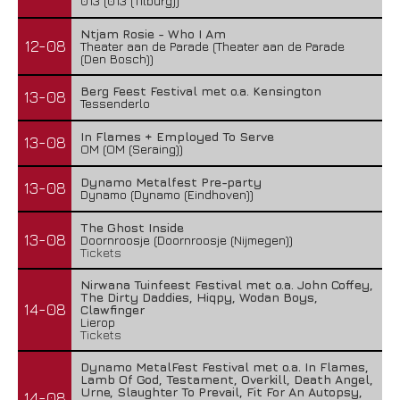
013 (013 (Tilburg))
Ntjam Rosie - Who I Am
12-08
Theater aan de Parade (Theater aan de Parade
(Den Bosch))
Berg Feest Festival met o.a. Kensington
13-08
Tessenderlo
In Flames + Employed To Serve
13-08
OM (OM (Seraing))
Dynamo Metalfest Pre-party
13-08
Dynamo (Dynamo (Eindhoven))
The Ghost Inside
13-08
Doornroosje (Doornroosje (Nijmegen))
Tickets
Nirwana Tuinfeest Festival met o.a. John Coffey,
The Dirty Daddies, Hiqpy, Wodan Boys,
14-08
Clawfinger
Lierop
Tickets
Dynamo MetalFest Festival met o.a. In Flames,
Lamb Of God, Testament, Overkill, Death Angel,
Urne, Slaughter To Prevail, Fit For An Autopsy,
14-08