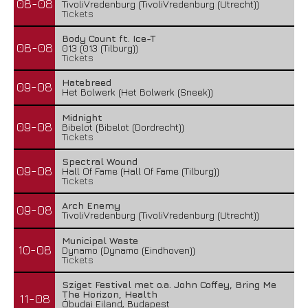
08-08
TivoliVredenburg (TivoliVredenburg (Utrecht))
Tickets
Body Count ft. Ice-T
08-08
013 (013 (Tilburg))
Tickets
Hatebreed
09-08
Het Bolwerk (Het Bolwerk (Sneek))
Midnight
09-08
Bibelot (Bibelot (Dordrecht))
Tickets
Spectral Wound
09-08
Hall Of Fame (Hall Of Fame (Tilburg))
Tickets
Arch Enemy
09-08
TivoliVredenburg (TivoliVredenburg (Utrecht))
Municipal Waste
10-08
Dynamo (Dynamo (Eindhoven))
Tickets
Sziget Festival met o.a. John Coffey, Bring Me
The Horizon, Health
11-08
Óbudai Eiland, Budapest