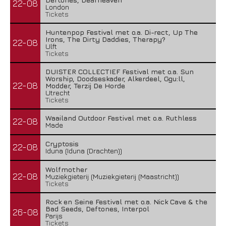
22-08
London
Tickets
Huntenpop Festival met o.a. Di-rect, Up The
Irons, The Dirty Daddies, Therapy?
22-08
Ulft
Tickets
DUISTER COLLECTIEF Festival met o.a. Sun
Worship, Doodseskader, Alkerdeel, Ggu:ll,
22-08
Modder, Terzij De Horde
Utrecht
Tickets
Waailand Outdoor Festival met o.a. Ruthless
22-08
Made
Cryptosis
22-08
Iduna (Iduna (Drachten))
Wolfmother
22-08
Muziekgieterij (Muziekgieterij (Maastricht))
Tickets
Rock en Seine Festival met o.a. Nick Cave & the
Bad Seeds, Deftones, Interpol
26-08
Parijs
Tickets