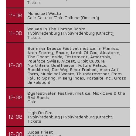
Tickets
Municipal Waste
11-08
Cafe Calluna (Cafe Calluna (Ommen))
Wolves In The Throne Room
11-08
TivoliVredenburg (TivoliVredenburg (Utrecht))
Tickets
Summer Breeze Festival met o.a. In Flames,
Arch Enemy, Saxon, Lamb Of God, Alestorm,
The Ghost Inside, Testament, Amorphis,
Paleface Swiss, Alcest, Orbit Culture,
12-08
Northlane, Deafheaven, Future Palace,
Blackbraid, Der Weg Einer Freiheit, Alien Ant
Farm, Municipal Waste, Thundermother, From
Fall To Spring, Misery Index, Parasite inc., Groza
Dinkelsbühl
Øyafestivalen Festival met o.a. Nick Cave & the
12-08
Bad Seeds
Oslo
High On Fire
12-08
TivoliVredenburg (TivoliVredenburg (Utrecht))
Tickets
Judas Priest
12-08