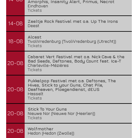
Amorphis, Insanity Alert, Primus, Necrot
Eindhoven
Tickets
Zeeltje Rock Festival met o.a. Up The Irons
14-08
Deest
Alcest
18-08
TivoliVredenburg (TivoliVredenburg (Utrecht))
Tickets
Cabaret Vert Festival met o.a. Nick Cave & the
Bad Seeds, Deftones, Body Count feat. Ice-T
20-08
Charleville-Mézières
Tickets
Pukkelpop Festival met o.a. Deftones, The
Hives, Stick to your Guns, Chat Pile,
20-08
Deafheaven, Ploegendienst, dEUS
Hasselt
Tickets
Stick To Your Guns
20-08
Nieuwe Nor (Nieuwe Nor (Heerlen))
Tickets
Wolfmother
20-08
Hedon (Hedon (Zwolle))