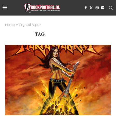
Home
»
Crystal Viper
TAG:
CRYSTAL VIPER