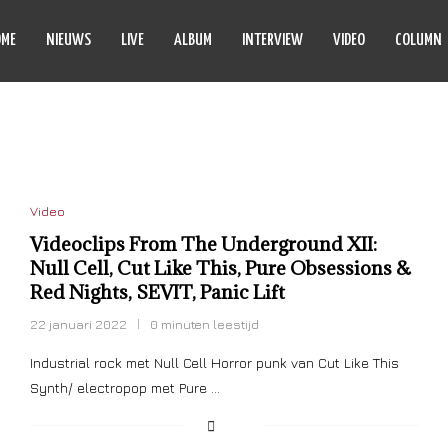
OME
NIEUWS
LIVE
ALBUM
INTERVIEW
VIDEO
COLUMN
T LIKE THIS
Video
Videoclips From The Underground XII:
Null Cell, Cut Like This, Pure Obsessions &
Red Nights, SEVIT, Panic Lift
22 januari 2022
0 minuten leestijd
Industrial rock met Null Cell Horror punk van Cut Like This
Synth/ electropop met Pure …