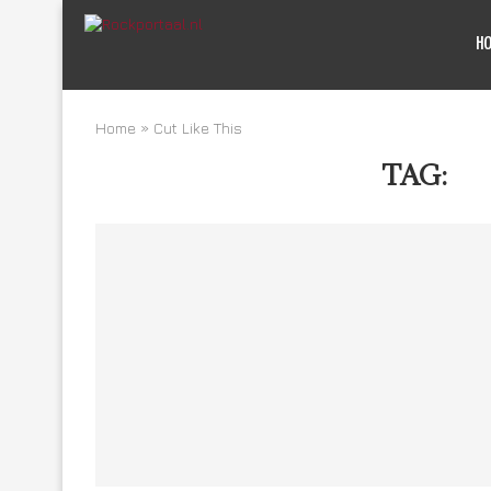
H
Home
»
Cut Like This
TAG:
CU