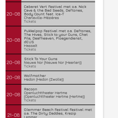
Cabaret Vert Festival met o.a. Nick
Cave & the Bad Seeds, Deftones,
20-08
Body Count feat. Ice-T
Charleville-Mézières
Tickets
Pukkelpop Festival met o.a. Deftones,
The Hives, Stick to your Guns, Chat
Pile, Deafheaven, Ploegendienst,
20-08
dEUS
Hasselt
Tickets
Stick To Your Guns
20-08
Nieuwe Nor (Nieuwe Nor (Heerlen))
Tickets
Wolfmother
20-08
Hedon (Hedon (Zwolle))
Racoon
Openluchttheater Hertme
20-08
(Openluchttheater Hertme (Hertme))
Tickets
Glemmer Beach Festival Festival met
o.a. The Dirty Daddies, Krezip
21-08
Lemmer