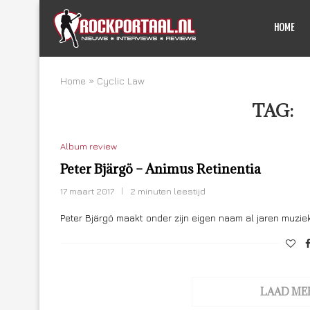
HOME
Home
»
Cyclic Law
TAG:
C
Album review
Peter Bjärgö – Animus Retinentia
17 maart 2017
2 minuten leestijd
Peter Bjärgö maakt onder zijn eigen naam al jaren muziek 
LAAD ME