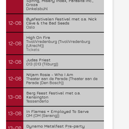
Spring, Misery Index, Parasite inc.,
Groza
Dinkelsbühl
Øyafestivalen Festival met o.a. Nick
12-08
Cave & the Bad Seeds
Oslo
High On Fire
TivoliVredenburg (TivoliVredenburg
12-08
(Utrecht))
Tickets
Judas Priest
12-08
013 (013 (Tilburg))
Ntjam Rosie - Who I Am
12-08
Theater aan de Parade (Theater aan de
Parade (Den Bosch))
Berg Feest Festival met o.a.
13-08
Kensington
Tessenderlo
In Flames + Employed To Serve
13-08
OM (OM (Seraing))
Dynamo Metalfest Pre-party
13-08