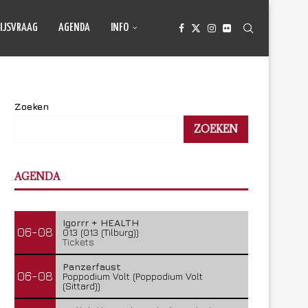
IJSVRAAG
AGENDA
INFO
Zoeken
ZOEKEN
AGENDA
Igorrr + HEALTH
06-08
013 (013 (Tilburg))
Tickets
Panzerfaust
06-08
Poppodium Volt (Poppodium Volt
(Sittard))