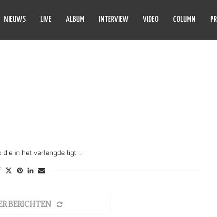
NIEUWS
LIVE
ALBUM
INTERVIEW
VIDEO
COLUMN
PR
YCLIC LAW
die in het verlengde ligt …
ER BERICHTEN