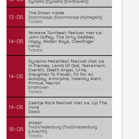
Dynamo (Dynamo (Eindhoven))
The Ghost Inside
13-08
Doornroosje (Doornroosje (Nijmegen))
Tickets
Nirwana Tuinfeest Festival met o.a.
John Coffey, The Dirty Daddies,
14-08
Hiqpy, Wodan Boys, Clawfinger
Lierop
Tickets
Dynamo MetalFest Festival met o.a.
In Flames, Lamb Of God, Testament,
Overkill, Death Angel, Urne,
Slaughter To Prevail, Fit For An
14-08
Autopsy, Amorphis, Insanity Alert,
Primus, Necrot
Eindhoven
Tickets
Zeeltje Rock Festival met o.a. Up The
14-08
Irons
Deest
Alcest
TivoliVredenburg (TivoliVredenburg
18-08
(Utrecht))
Tickets