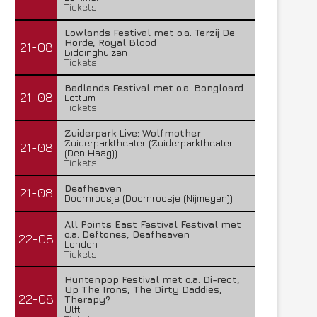
Tickets
Lowlands Festival met o.a. Terzij De
Horde, Royal Blood
21-08
Biddinghuizen
Tickets
Badlands Festival met o.a. Bongloard
21-08
Lottum
Tickets
Zuiderpark Live: Wolfmother
Zuiderparktheater (Zuiderparktheater
21-08
(Den Haag))
Tickets
Deafheaven
21-08
Doornroosje (Doornroosje (Nijmegen))
All Points East Festival Festival met
o.a. Deftones, Deafheaven
22-08
London
Tickets
Huntenpop Festival met o.a. Di-rect,
Up The Irons, The Dirty Daddies,
22-08
Therapy?
Ulft