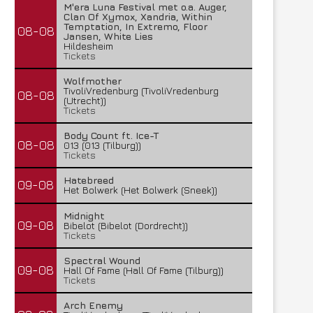
M'era Luna Festival met o.a. Auger,
Clan Of Xymox, Xandria, Within
Temptation, In Extremo, Floor
08-08
Jansen, White Lies
Hildesheim
Tickets
Wolfmother
TivoliVredenburg (TivoliVredenburg
08-08
(Utrecht))
Tickets
Body Count ft. Ice-T
08-08
013 (013 (Tilburg))
Tickets
Hatebreed
09-08
Het Bolwerk (Het Bolwerk (Sneek))
Midnight
09-08
Bibelot (Bibelot (Dordrecht))
Tickets
Spectral Wound
09-08
Hall Of Fame (Hall Of Fame (Tilburg))
Tickets
Arch Enemy