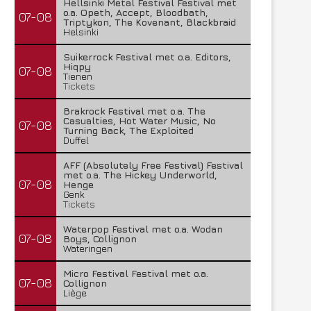
Hellsinki Metal Festival Festival met
o.a. Opeth, Accept, Bloodbath,
07-08
Triptykon, The Kovenant, Blackbraid
Helsinki
Suikerrock Festival met o.a. Editors,
Hiqpy
07-08
Tienen
Tickets
Brakrock Festival met o.a. The
Casualties, Hot Water Music, No
07-08
Turning Back, The Exploited
Duffel
AFF (Absolutely Free Festival) Festival
met o.a. The Hickey Underworld,
07-08
Henge
Genk
Tickets
Waterpop Festival met o.a. Wodan
07-08
Boys, Collignon
Wateringen
Micro Festival Festival met o.a.
07-08
Collignon
Liège