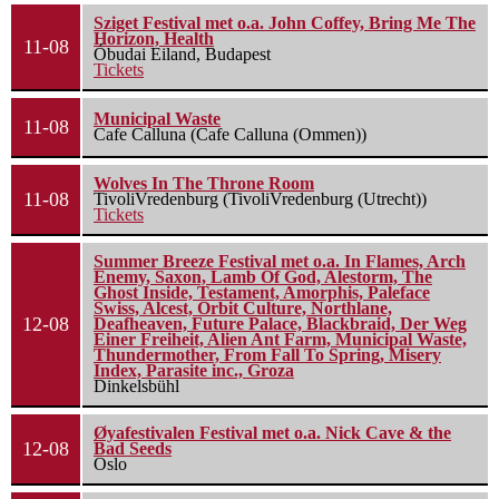
Sziget Festival met o.a. John Coffey, Bring Me The
Horizon, Health
11-08
Óbudai Eiland, Budapest
Tickets
Municipal Waste
11-08
Cafe Calluna (Cafe Calluna (Ommen))
Wolves In The Throne Room
11-08
TivoliVredenburg (TivoliVredenburg (Utrecht))
Tickets
Summer Breeze Festival met o.a. In Flames, Arch
Enemy, Saxon, Lamb Of God, Alestorm, The
Ghost Inside, Testament, Amorphis, Paleface
Swiss, Alcest, Orbit Culture, Northlane,
12-08
Deafheaven, Future Palace, Blackbraid, Der Weg
Einer Freiheit, Alien Ant Farm, Municipal Waste,
Thundermother, From Fall To Spring, Misery
Index, Parasite inc., Groza
Dinkelsbühl
Øyafestivalen Festival met o.a. Nick Cave & the
12-08
Bad Seeds
Oslo