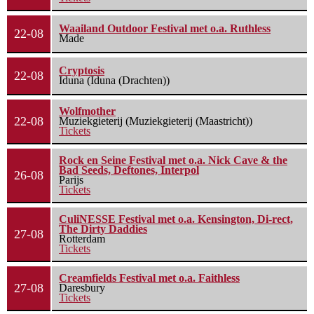
Waailand Outdoor Festival met o.a. Ruthless
22-08
Made
Cryptosis
22-08
Iduna (Iduna (Drachten))
Wolfmother
22-08
Muziekgieterij (Muziekgieterij (Maastricht))
Tickets
Rock en Seine Festival met o.a. Nick Cave & the
Bad Seeds, Deftones, Interpol
26-08
Parijs
Tickets
CuliNESSE Festival met o.a. Kensington, Di-rect,
The Dirty Daddies
27-08
Rotterdam
Tickets
Creamfields Festival met o.a. Faithless
27-08
Daresbury
Tickets