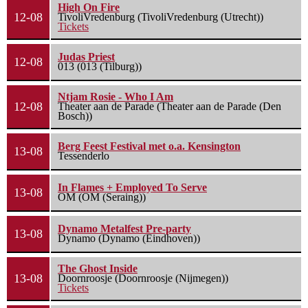
High On Fire
12-08
TivoliVredenburg (TivoliVredenburg (Utrecht))
Tickets
Judas Priest
12-08
013 (013 (Tilburg))
Ntjam Rosie - Who I Am
12-08
Theater aan de Parade (Theater aan de Parade (Den
Bosch))
Berg Feest Festival met o.a. Kensington
13-08
Tessenderlo
In Flames + Employed To Serve
13-08
OM (OM (Seraing))
Dynamo Metalfest Pre-party
13-08
Dynamo (Dynamo (Eindhoven))
The Ghost Inside
13-08
Doornroosje (Doornroosje (Nijmegen))
Tickets