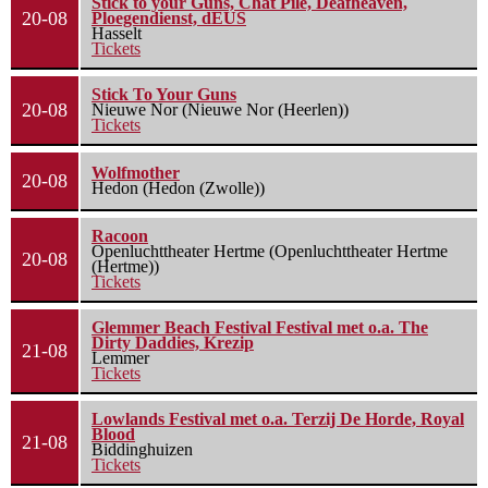
Stick to your Guns, Chat Pile, Deafheaven,
20-08
Ploegendienst, dEUS
Hasselt
Tickets
Stick To Your Guns
20-08
Nieuwe Nor (Nieuwe Nor (Heerlen))
Tickets
Wolfmother
20-08
Hedon (Hedon (Zwolle))
Racoon
Openluchttheater Hertme (Openluchttheater Hertme
20-08
(Hertme))
Tickets
Glemmer Beach Festival Festival met o.a. The
Dirty Daddies, Krezip
21-08
Lemmer
Tickets
Lowlands Festival met o.a. Terzij De Horde, Royal
Blood
21-08
Biddinghuizen
Tickets