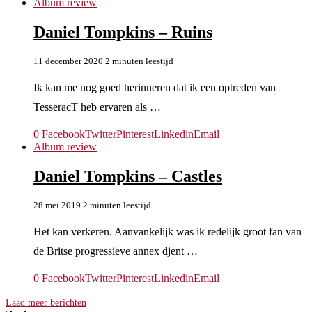
Album review
Daniel Tompkins – Ruins
11 december 2020
2 minuten leestijd
Ik kan me nog goed herinneren dat ik een optreden van
TesseracT heb ervaren als …
0
Facebook
Twitter
Pinterest
Linkedin
Email
Album review
Daniel Tompkins – Castles
28 mei 2019
2 minuten leestijd
Het kan verkeren. Aanvankelijk was ik redelijk groot fan van
de Britse progressieve annex djent …
0
Facebook
Twitter
Pinterest
Linkedin
Email
Laad meer berichten