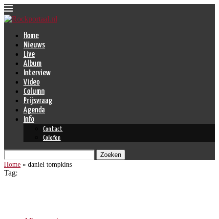
Home
Nieuws
Live
Album
Interview
Video
Column
Prijsvraag
Agenda
Info
Contact
Colofon
Zoeken
Home
»
daniel tompkins
Tag:
daniel tompkins