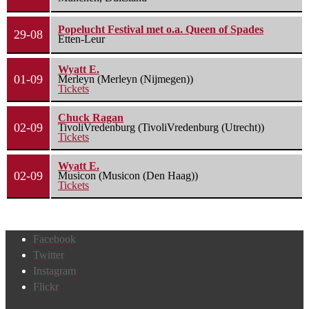
Popelucht Festival met o.a. Queen of Spades
29-08
Etten-Leur
Wyatt E.
01-09
Merleyn (Merleyn (Nijmegen))
Tickets
Chuck Ragan
02-09
TivoliVredenburg (TivoliVredenburg (Utrecht))
Tickets
Wyatt E.
02-09
Musicon (Musicon (Den Haag))
Tickets
Facebook
Twitter
Instagram
Flickr