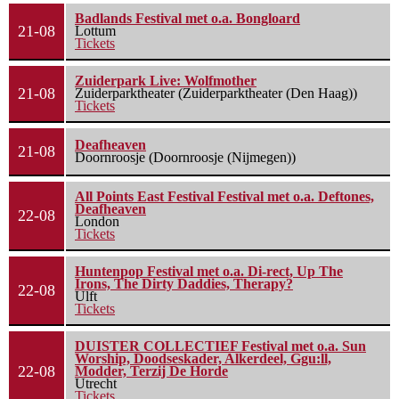
Badlands Festival met o.a. Bongloard
21-08
Lottum
Tickets
Zuiderpark Live: Wolfmother
21-08
Zuiderparktheater (Zuiderparktheater (Den Haag))
Tickets
Deafheaven
21-08
Doornroosje (Doornroosje (Nijmegen))
All Points East Festival Festival met o.a. Deftones,
Deafheaven
22-08
London
Tickets
Huntenpop Festival met o.a. Di-rect, Up The
Irons, The Dirty Daddies, Therapy?
22-08
Ulft
Tickets
DUISTER COLLECTIEF Festival met o.a. Sun
Worship, Doodseskader, Alkerdeel, Ggu:ll,
22-08
Modder, Terzij De Horde
Utrecht
Tickets