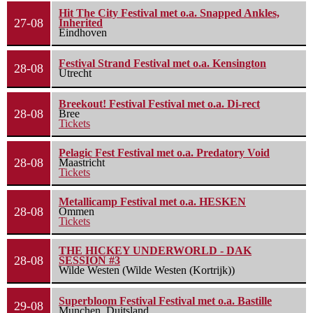
Hit The City Festival met o.a. Snapped Ankles,
27-08
Inherited
Eindhoven
Festival Strand Festival met o.a. Kensington
28-08
Utrecht
Breekout! Festival Festival met o.a. Di-rect
28-08
Bree
Tickets
Pelagic Fest Festival met o.a. Predatory Void
28-08
Maastricht
Tickets
Metallicamp Festival met o.a. HESKEN
28-08
Ommen
Tickets
THE HICKEY UNDERWORLD - DAK
28-08
SESSION #3
Wilde Westen (Wilde Westen (Kortrijk))
Superbloom Festival Festival met o.a. Bastille
29-08
Munchen, Duitsland