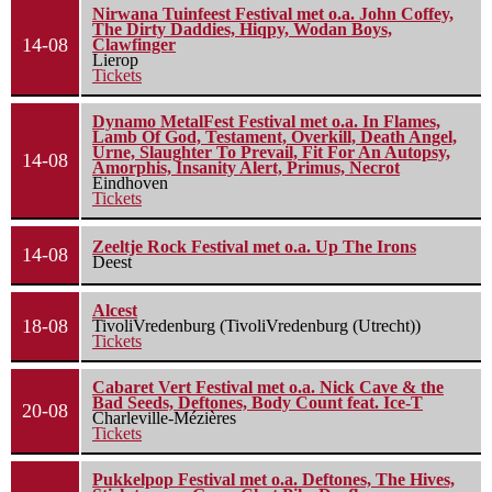
Nirwana Tuinfeest Festival met o.a. John Coffey,
The Dirty Daddies, Hiqpy, Wodan Boys,
14-08
Clawfinger
Lierop
Tickets
Dynamo MetalFest Festival met o.a. In Flames,
Lamb Of God, Testament, Overkill, Death Angel,
Urne, Slaughter To Prevail, Fit For An Autopsy,
14-08
Amorphis, Insanity Alert, Primus, Necrot
Eindhoven
Tickets
Zeeltje Rock Festival met o.a. Up The Irons
14-08
Deest
Alcest
18-08
TivoliVredenburg (TivoliVredenburg (Utrecht))
Tickets
Cabaret Vert Festival met o.a. Nick Cave & the
Bad Seeds, Deftones, Body Count feat. Ice-T
20-08
Charleville-Mézières
Tickets
Pukkelpop Festival met o.a. Deftones, The Hives,