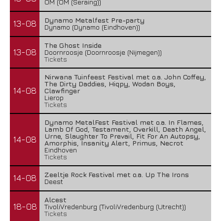
OM (OM (Seraing))
Dynamo Metalfest Pre-party
13-08
Dynamo (Dynamo (Eindhoven))
The Ghost Inside
13-08
Doornroosje (Doornroosje (Nijmegen))
Tickets
Nirwana Tuinfeest Festival met o.a. John Coffey,
The Dirty Daddies, Hiqpy, Wodan Boys,
14-08
Clawfinger
Lierop
Tickets
Dynamo MetalFest Festival met o.a. In Flames,
Lamb Of God, Testament, Overkill, Death Angel,
Urne, Slaughter To Prevail, Fit For An Autopsy,
14-08
Amorphis, Insanity Alert, Primus, Necrot
Eindhoven
Tickets
Zeeltje Rock Festival met o.a. Up The Irons
14-08
Deest
Alcest
18-08
TivoliVredenburg (TivoliVredenburg (Utrecht))
Tickets