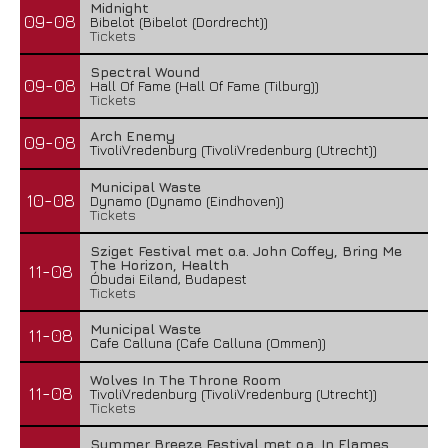
Midnight
09-08
Bibelot (Bibelot (Dordrecht))
Tickets
Spectral Wound
09-08
Hall Of Fame (Hall Of Fame (Tilburg))
Tickets
Arch Enemy
09-08
TivoliVredenburg (TivoliVredenburg (Utrecht))
Municipal Waste
10-08
Dynamo (Dynamo (Eindhoven))
Tickets
Sziget Festival met o.a. John Coffey, Bring Me
The Horizon, Health
11-08
Óbudai Eiland, Budapest
Tickets
Municipal Waste
11-08
Cafe Calluna (Cafe Calluna (Ommen))
Wolves In The Throne Room
11-08
TivoliVredenburg (TivoliVredenburg (Utrecht))
Tickets
Summer Breeze Festival met o.a. In Flames,