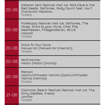
Cabaret Vert Festival met o.a. Nick Cave & the
Bad Seeds, Deftones, Body Count feat. Ice-T
20-08
Charleville-Mézières
Tickets
Pukkelpop Festival met o.a. Deftones, The
Hives, Stick to your Guns, Chat Pile,
20-08
Deafheaven, Ploegendienst, dEUS
Hasselt
Tickets
Stick To Your Guns
20-08
Nieuwe Nor (Nieuwe Nor (Heerlen))
Tickets
Wolfmother
20-08
Hedon (Hedon (Zwolle))
Racoon
Openluchttheater Hertme (Openluchttheater
20-08
Hertme (Hertme))
Tickets
Glemmer Beach Festival Festival met o.a. The
Dirty Daddies, Krezip
21-08
Lemmer
Tickets