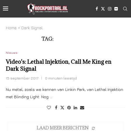
Home
»
Dark Signal
TAG:
DARK SIGNAL
Nieuws
Video's: Lethal Injektion, Call Me King en
Dark Signal
15 september 2017
0 minuten leestijd
Nu metal, zoals we kennen van Linkin Park, van Lethal Injektion
met Blinding Light: Nog …
LAAD MEER BERICHTEN