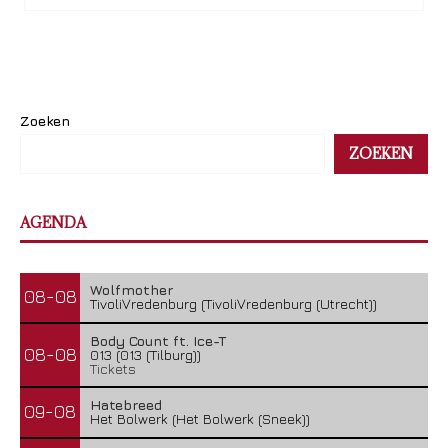
Zoeken
ZOEKEN
AGENDA
Wolfmother
08-08
TivoliVredenburg (TivoliVredenburg (Utrecht))
Body Count ft. Ice-T
08-08
013 (013 (Tilburg))
Tickets
Hatebreed
09-08
Het Bolwerk (Het Bolwerk (Sneek))