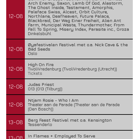
Arch Enemy, Saxon, Lamb Of God, Alestorm,
The Ghost Inside, Testament, Amorphis,
Paleface Swiss, Alcest, Orbit Culture,
12-08
Northlane, Deafheaven, Future Palace,
Blackbraid, Der Weg Einer Freiheit, Alien Ant
Farm, Municipal Waste, Thundermother, From
Fall To Spring, Misery Index, Parasite inc., Groza
Dinkelsbühl
Øyafestivalen Festival met o.a. Nick Cave & the
12-08
Bad Seeds
Oslo
High On Fire
12-08
TivoliVredenburg (TivoliVredenburg (Utrecht))
Tickets
Judas Priest
12-08
013 (013 (Tilburg))
Ntjam Rosie - Who I Am
12-08
Theater aan de Parade (Theater aan de Parade
(Den Bosch))
Berg Feest Festival met o.a. Kensington
13-08
Tessenderlo
In Flames + Employed To Serve
13-08