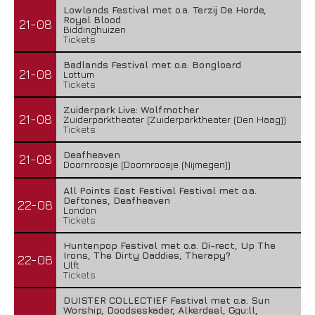
Lowlands Festival met o.a. Terzij De Horde,
Royal Blood
21-08
Biddinghuizen
Tickets
Badlands Festival met o.a. Bongloard
21-08
Lottum
Tickets
Zuiderpark Live: Wolfmother
21-08
Zuiderparktheater (Zuiderparktheater (Den Haag))
Tickets
Deafheaven
21-08
Doornroosje (Doornroosje (Nijmegen))
All Points East Festival Festival met o.a.
Deftones, Deafheaven
22-08
London
Tickets
Huntenpop Festival met o.a. Di-rect, Up The
Irons, The Dirty Daddies, Therapy?
22-08
Ulft
Tickets
DUISTER COLLECTIEF Festival met o.a. Sun
Worship, Doodseskader, Alkerdeel, Ggu:ll,