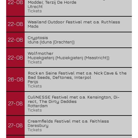
22-08
Modder, Terzij De Horde
Utrecht
Tickets
Waailand Outdoor Festival met o.a. Ruthless
22-08
Made
Cryptosis
22-08
Iduna (Iduna (Drachten))
Wolfmother
22-08
Muziekgieterij (Muziekgieterij (Maastricht))
Tickets
Rock en Seine Festival met o.a. Nick Cave & the
Bad Seeds, Deftones, Interpol
26-08
Parijs
Tickets
CuliNESSE Festival met o.a. Kensington, Di-
rect, The Dirty Daddies
27-08
Rotterdam
Tickets
Creamfields Festival met o.a. Faithless
27-08
Daresbury
Tickets