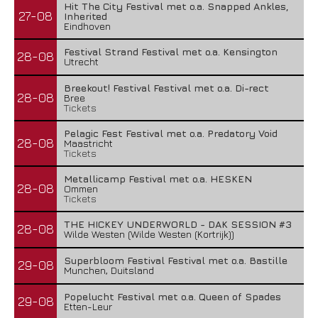
Hit The City Festival met o.a. Snapped Ankles,
27-08
Inherited
Eindhoven
Festival Strand Festival met o.a. Kensington
28-08
Utrecht
Breekout! Festival Festival met o.a. Di-rect
28-08
Bree
Tickets
Pelagic Fest Festival met o.a. Predatory Void
28-08
Maastricht
Tickets
Metallicamp Festival met o.a. HESKEN
28-08
Ommen
Tickets
THE HICKEY UNDERWORLD - DAK SESSION #3
28-08
Wilde Westen (Wilde Westen (Kortrijk))
Superbloom Festival Festival met o.a. Bastille
29-08
Munchen, Duitsland
Popelucht Festival met o.a. Queen of Spades
29-08
Etten-Leur