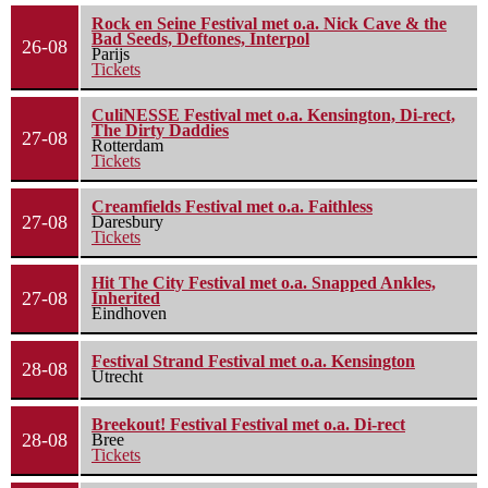
Rock en Seine Festival met o.a. Nick Cave & the
Bad Seeds, Deftones, Interpol
26-08
Parijs
Tickets
CuliNESSE Festival met o.a. Kensington, Di-rect,
The Dirty Daddies
27-08
Rotterdam
Tickets
Creamfields Festival met o.a. Faithless
27-08
Daresbury
Tickets
Hit The City Festival met o.a. Snapped Ankles,
27-08
Inherited
Eindhoven
Festival Strand Festival met o.a. Kensington
28-08
Utrecht
Breekout! Festival Festival met o.a. Di-rect
28-08
Bree
Tickets