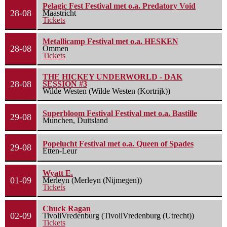
Pelagic Fest Festival met o.a. Predatory Void
28-08
Maastricht
Tickets
Metallicamp Festival met o.a. HESKEN
28-08
Ommen
Tickets
THE HICKEY UNDERWORLD - DAK
28-08
SESSION #3
Wilde Westen (Wilde Westen (Kortrijk))
Superbloom Festival Festival met o.a. Bastille
29-08
Munchen, Duitsland
Popelucht Festival met o.a. Queen of Spades
29-08
Etten-Leur
Wyatt E.
01-09
Merleyn (Merleyn (Nijmegen))
Tickets
Chuck Ragan
02-09
TivoliVredenburg (TivoliVredenburg (Utrecht))
Tickets