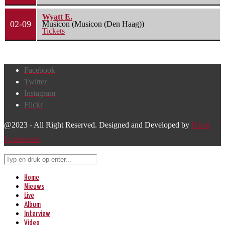
Wyatt E.
02-09
Musicon (Musicon (Den Haag))
Tickets
Facebook
Twitter
Instagram
Flickr
@2023 - All Right Reserved. Designed and Developed by
Harm
Lourenssen
Home
Nieuws
Live
Album
Interview
Video