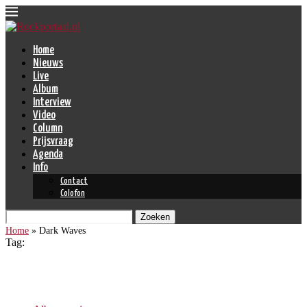
Home
Nieuws
Live
Album
Interview
Video
Column
Prijsvraag
Agenda
Info
Contact
Colofon
Zoeken
Home
»
Dark Waves
Tag:
Dark Waves