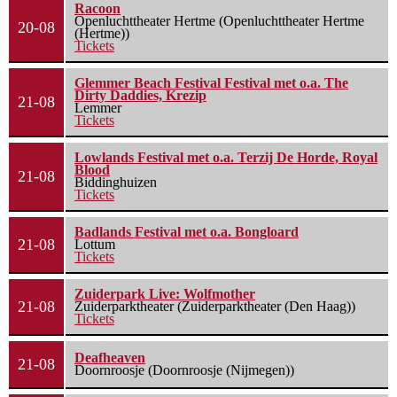
Racoon
Openluchttheater Hertme (Openluchttheater Hertme
20-08
(Hertme))
Tickets
Glemmer Beach Festival Festival met o.a. The
Dirty Daddies, Krezip
21-08
Lemmer
Tickets
Lowlands Festival met o.a. Terzij De Horde, Royal
Blood
21-08
Biddinghuizen
Tickets
Badlands Festival met o.a. Bongloard
21-08
Lottum
Tickets
Zuiderpark Live: Wolfmother
21-08
Zuiderparktheater (Zuiderparktheater (Den Haag))
Tickets
Deafheaven
21-08
Doornroosje (Doornroosje (Nijmegen))