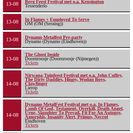
Berg Feest Festival met o.a. Kensington
13-08
Tessenderlo
In Flames + Employed To Serve
13-08
OM (OM (Seraing))
Dynamo Metalfest Pre-party
13-08
Dynamo (Dynamo (Eindhoven))
The Ghost Inside
13-08
Doornroosje (Doornroosje (Nijmegen))
Tickets
Nirwana Tuinfeest Festival met o.a. John Coffey,
The Dirty Daddies, Hiqpy, Wodan Boys,
14-08
Clawfinger
Lierop
Tickets
Dynamo MetalFest Festival met o.a. In Flames,
Lamb Of God, Testament, Overkill, Death Angel,
Urne, Slaughter To Prevail, Fit For An Autopsy,
14-08
Amorphis, Insanity Alert, Primus, Necrot
Eindhoven
Tickets