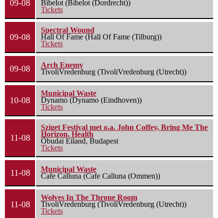
09-08
Bibelot (Bibelot (Dordrecht))
Tickets
Spectral Wound
09-08
Hall Of Fame (Hall Of Fame (Tilburg))
Tickets
Arch Enemy
09-08
TivoliVredenburg (TivoliVredenburg (Utrecht))
Municipal Waste
10-08
Dynamo (Dynamo (Eindhoven))
Tickets
Sziget Festival met o.a. John Coffey, Bring Me The
Horizon, Health
11-08
Óbudai Eiland, Budapest
Tickets
Municipal Waste
11-08
Cafe Calluna (Cafe Calluna (Ommen))
Wolves In The Throne Room
11-08
TivoliVredenburg (TivoliVredenburg (Utrecht))
Tickets