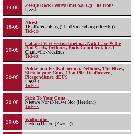
Zeeltje Rock Festival met o.a. Up The Irons
14-08
Deest
Alcest
18-08
TivoliVredenburg (TivoliVredenburg (Utrecht))
Tickets
Cabaret Vert Festival met o.a. Nick Cave & the
Bad Seeds, Deftones, Body Count feat. Ice-T
20-08
Charleville-Mézières
Tickets
Pukkelpop Festival met o.a. Deftones, The Hives,
Stick to your Guns, Chat Pile, Deafheaven,
20-08
Ploegendienst, dEUS
Hasselt
Tickets
Stick To Your Guns
20-08
Nieuwe Nor (Nieuwe Nor (Heerlen))
Tickets
Wolfmother
20-08
Hedon (Hedon (Zwolle))