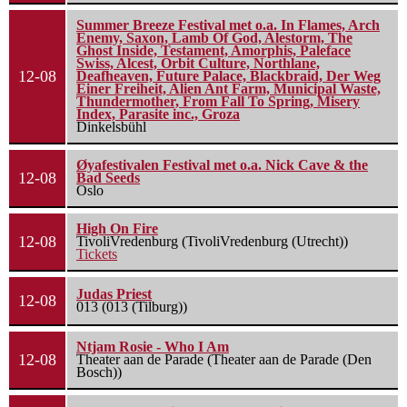
Summer Breeze Festival met o.a. In Flames, Arch
Enemy, Saxon, Lamb Of God, Alestorm, The
Ghost Inside, Testament, Amorphis, Paleface
Swiss, Alcest, Orbit Culture, Northlane,
12-08
Deafheaven, Future Palace, Blackbraid, Der Weg
Einer Freiheit, Alien Ant Farm, Municipal Waste,
Thundermother, From Fall To Spring, Misery
Index, Parasite inc., Groza
Dinkelsbühl
Øyafestivalen Festival met o.a. Nick Cave & the
12-08
Bad Seeds
Oslo
High On Fire
12-08
TivoliVredenburg (TivoliVredenburg (Utrecht))
Tickets
Judas Priest
12-08
013 (013 (Tilburg))
Ntjam Rosie - Who I Am
12-08
Theater aan de Parade (Theater aan de Parade (Den
Bosch))