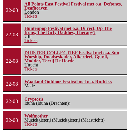
All Points East Festival Festival met o.a. Deftones,
Deafheaven
22-08
London
Tickets
Huntenpop Festival met o.a. Di-rect, Up The
Irons, The Dirty Daddies, Therapy?
22-08
Ulft
Tickets
DUISTER COLLECTIEF Festival met o.a. Sun
Worship, Doodseskader, Alkerdeel, Ggu:ll,
22-08
Modder, Terzij De Horde
Utrecht
Tickets
Waailand Outdoor Festival met o.a. Ruthless
22-08
Made
Cryptosis
22-08
Iduna (Iduna (Drachten))
Wolfmother
22-08
Muziekgieterij (Muziekgieterij (Maastricht))
Tickets