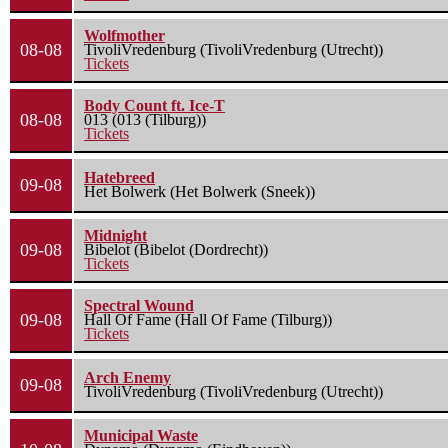
Wolfmother
08-08
TivoliVredenburg (TivoliVredenburg (Utrecht))
Tickets
Body Count ft. Ice-T
08-08
013 (013 (Tilburg))
Tickets
Hatebreed
09-08
Het Bolwerk (Het Bolwerk (Sneek))
Midnight
09-08
Bibelot (Bibelot (Dordrecht))
Tickets
Spectral Wound
09-08
Hall Of Fame (Hall Of Fame (Tilburg))
Tickets
Arch Enemy
09-08
TivoliVredenburg (TivoliVredenburg (Utrecht))
Municipal Waste