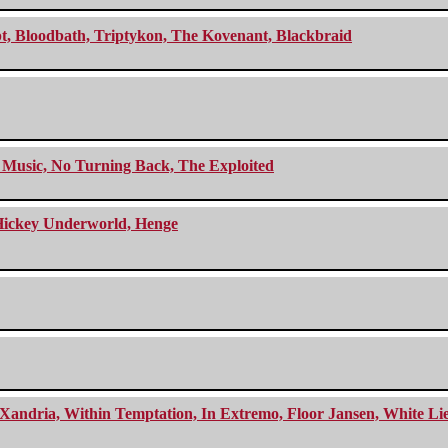
cept, Bloodbath, Triptykon, The Kovenant, Blackbraid
r Music, No Turning Back, The Exploited
e Hickey Underworld, Henge
Xandria, Within Temptation, In Extremo, Floor Jansen, White Li