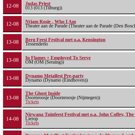
Judas Priest
12-08
013 (013 (Tilburg))
Ntjam Rosie - Who I Am
12-08
Theater aan de Parade (Theater aan de Parade (Den Bosc
Berg Feest Festival met o.a. Kensington
13-08
Tessenderlo
In Flames + Employed To Serve
13-08
OM (OM (Seraing))
Dynamo Metalfest Pre-party
13-08
Dynamo (Dynamo (Eindhoven))
The Ghost Inside
13-08
Doornroosje (Doornroosje (Nijmegen))
Tickets
Nirwana Tuinfeest Festival met o.a. John Coffey, Th
14-08
Lierop
Tickets