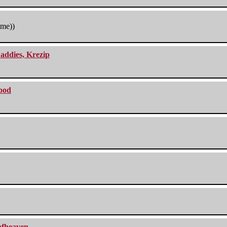
tme))
addies, Krezip
lood
eafheaven