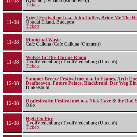
10-08
Dynamo (Dynamo (Eindhoven))
Tickets
Sziget Festival met o.a. John Coffey, Bring Me The H
11-08
Óbudai Eiland, Budapest
Tickets
Municipal Waste
11-08
Cafe Calluna (Cafe Calluna (Ommen))
Wolves In The Throne Room
11-08
TivoliVredenburg (TivoliVredenburg (Utrecht))
Tickets
Summer Breeze Festival met o.a. In Flames, Arch Ene
12-08
Deafheaven, Future Palace, Blackbraid, Der Weg Eine
Dinkelsbühl
Øyafestivalen Festival met o.a. Nick Cave & the Bad 
12-08
Oslo
High On Fire
12-08
TivoliVredenburg (TivoliVredenburg (Utrecht))
Tickets