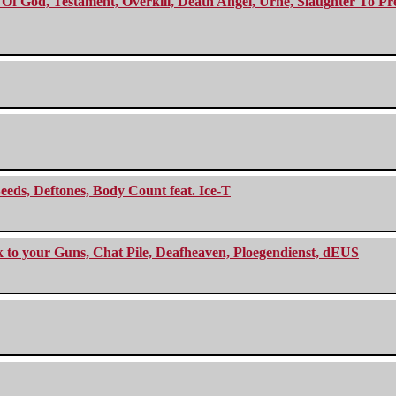
f God, Testament, Overkill, Death Angel, Urne, Slaughter To Prev
eeds, Deftones, Body Count feat. Ice-T
ck to your Guns, Chat Pile, Deafheaven, Ploegendienst, dEUS