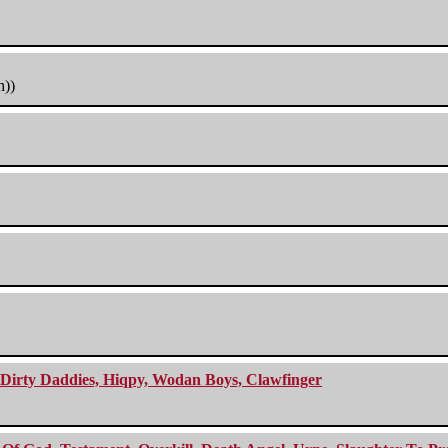
h))
e Dirty Daddies, Hiqpy, Wodan Boys, Clawfinger