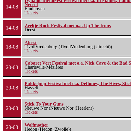
Dynamo MetalFest Festival met o.a. In Flames, Lamb O
Necrot
14-08
Eindhoven
Tickets
Zeeltje Rock Festival met o.a. Up The Irons
14-08
Deest
Alcest
18-08
TivoliVredenburg (TivoliVredenburg (Utrecht))
Tickets
Cabaret Vert Festival met o.a. Nick Cave & the Bad S
20-08
Charleville-Mézières
Tickets
Pukkelpop Festival met o.a. Deftones, The Hives, Sti
20-08
Hasselt
Tickets
Stick To Your Guns
20-08
Nieuwe Nor (Nieuwe Nor (Heerlen))
Tickets
Wolfmother
20-08
Hedon (Hedon (Zwolle))