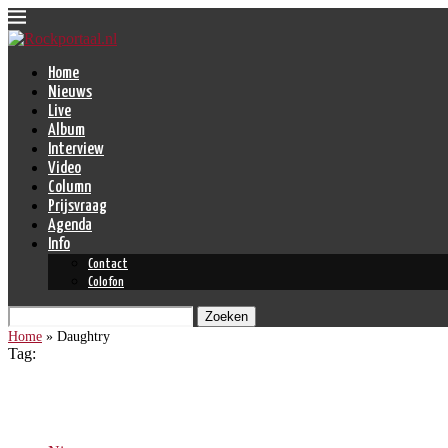
Home
Nieuws
Live
Album
Interview
Video
Column
Prijsvraag
Agenda
Info
Contact
Colofon
Zoeken
Home
»
Daughtry
Tag:
Daughtry