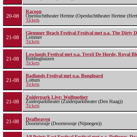
Racoon
20-08
Openluchttheater Hertme (Openluchttheater Hertme (Her
Tickets
Glemmer Beach Festival Festival met o.a. The Dirty D
21-08
Lemmer
Tickets
Lowlands Festival met o.a. Terzij De Horde, Royal B
21-08
Biddinghuizen
Tickets
Badlands Festival met o.a. Bongloard
21-08
Lottum
Tickets
Zuiderpark Live: Wolfmother
21-08
Zuiderparktheater (Zuiderparktheater (Den Haag))
Tickets
Deafheaven
21-08
Doornroosje (Doornroosje (Nijmegen))
All Points East Festival Festival met o.a. Deftones, D