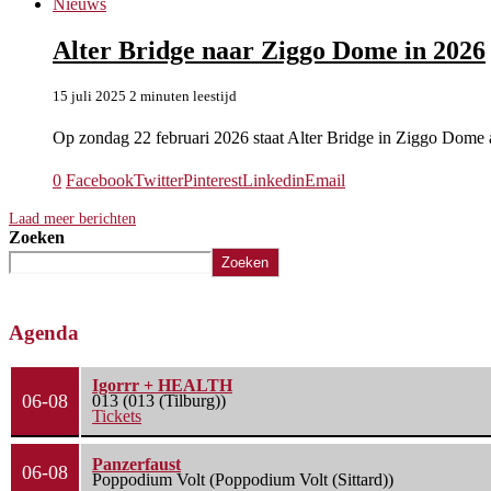
Nieuws
Alter Bridge naar Ziggo Dome in 2026
15 juli 2025
2 minuten leestijd
Op zondag 22 februari 2026 staat Alter Bridge in Ziggo Dome
0
Facebook
Twitter
Pinterest
Linkedin
Email
Laad meer berichten
Zoeken
Zoeken
Agenda
Igorrr + HEALTH
06-08
013 (013 (Tilburg))
Tickets
Panzerfaust
06-08
Poppodium Volt (Poppodium Volt (Sittard))