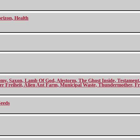
orizon, Health
my, Saxon, Lamb Of God, Alestorm, The Ghost Inside, Testament, A
r Freiheit, Alien Ant Farm, Municipal Waste, Thundermother, Fro
Seeds