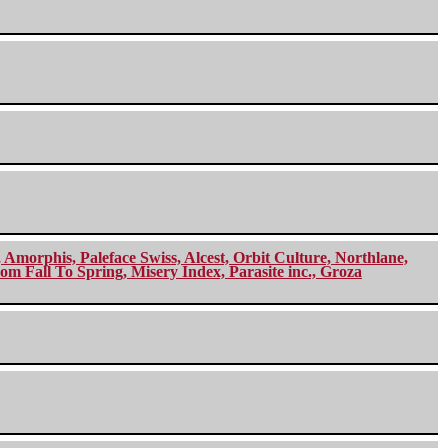
morphis, Paleface Swiss, Alcest, Orbit Culture, Northlane,
m Fall To Spring, Misery Index, Parasite inc., Groza