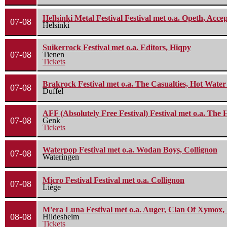
Hellsinki Metal Festival Festival met o.a. Opeth, Ac
07-08
Helsinki
Suikerrock Festival met o.a. Editors, Hiqpy
07-08
Tienen
Tickets
Brakrock Festival met o.a. The Casualties, Hot Wate
07-08
Duffel
AFF (Absolutely Free Festival) Festival met o.a. Th
07-08
Genk
Tickets
Waterpop Festival met o.a. Wodan Boys, Collignon
07-08
Wateringen
Micro Festival Festival met o.a. Collignon
07-08
Liège
M'era Luna Festival met o.a. Auger, Clan Of Xymox, 
08-08
Hildesheim
Tickets