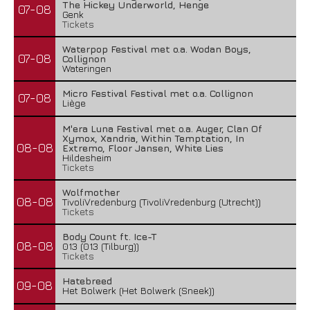
The Hickey Underworld, Henge
07-08
Genk
Tickets
Waterpop Festival met o.a. Wodan Boys,
07-08
Collignon
Wateringen
Micro Festival Festival met o.a. Collignon
07-08
Liège
M'era Luna Festival met o.a. Auger, Clan Of
Xymox, Xandria, Within Temptation, In
08-08
Extremo, Floor Jansen, White Lies
Hildesheim
Tickets
Wolfmother
08-08
TivoliVredenburg (TivoliVredenburg (Utrecht))
Tickets
Body Count ft. Ice-T
08-08
013 (013 (Tilburg))
Tickets
Hatebreed
09-08
Het Bolwerk (Het Bolwerk (Sneek))