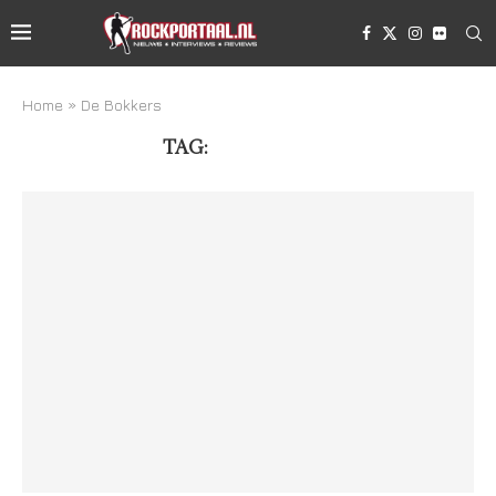
Home
»
De Bokkers
TAG:
DE BOKKERS