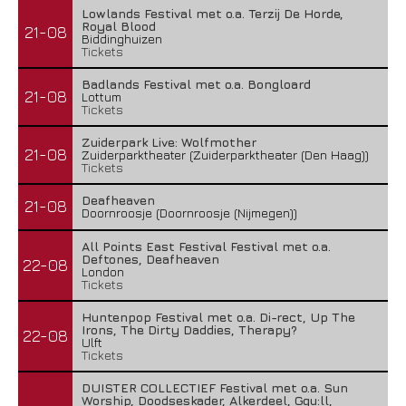
Lowlands Festival met o.a. Terzij De Horde,
Royal Blood
21-08
Biddinghuizen
Tickets
Badlands Festival met o.a. Bongloard
21-08
Lottum
Tickets
Zuiderpark Live: Wolfmother
21-08
Zuiderparktheater (Zuiderparktheater (Den Haag))
Tickets
Deafheaven
21-08
Doornroosje (Doornroosje (Nijmegen))
All Points East Festival Festival met o.a.
Deftones, Deafheaven
22-08
London
Tickets
Huntenpop Festival met o.a. Di-rect, Up The
Irons, The Dirty Daddies, Therapy?
22-08
Ulft
Tickets
DUISTER COLLECTIEF Festival met o.a. Sun
Worship, Doodseskader, Alkerdeel, Ggu:ll,