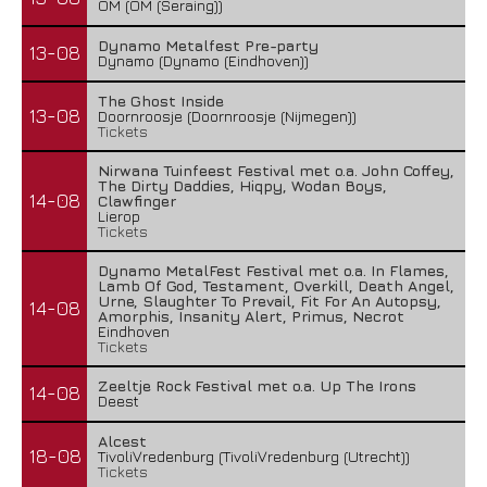
OM (OM (Seraing))
Dynamo Metalfest Pre-party
13-08
Dynamo (Dynamo (Eindhoven))
The Ghost Inside
13-08
Doornroosje (Doornroosje (Nijmegen))
Tickets
Nirwana Tuinfeest Festival met o.a. John Coffey,
The Dirty Daddies, Hiqpy, Wodan Boys,
14-08
Clawfinger
Lierop
Tickets
Dynamo MetalFest Festival met o.a. In Flames,
Lamb Of God, Testament, Overkill, Death Angel,
Urne, Slaughter To Prevail, Fit For An Autopsy,
14-08
Amorphis, Insanity Alert, Primus, Necrot
Eindhoven
Tickets
Zeeltje Rock Festival met o.a. Up The Irons
14-08
Deest
Alcest
18-08
TivoliVredenburg (TivoliVredenburg (Utrecht))
Tickets