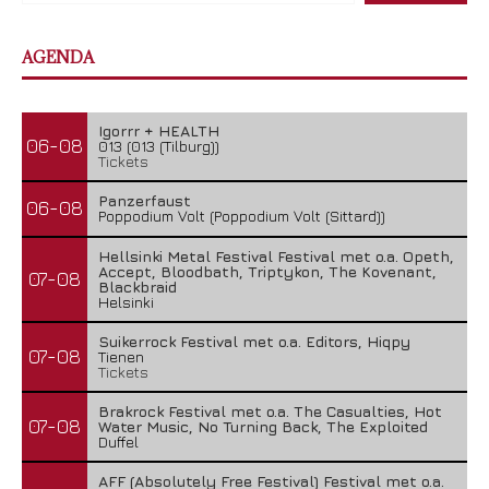
AGENDA
Igorrr + HEALTH
06-08
013 (013 (Tilburg))
Tickets
Panzerfaust
06-08
Poppodium Volt (Poppodium Volt (Sittard))
Hellsinki Metal Festival Festival met o.a. Opeth,
Accept, Bloodbath, Triptykon, The Kovenant,
07-08
Blackbraid
Helsinki
Suikerrock Festival met o.a. Editors, Hiqpy
07-08
Tienen
Tickets
Brakrock Festival met o.a. The Casualties, Hot
07-08
Water Music, No Turning Back, The Exploited
Duffel
AFF (Absolutely Free Festival) Festival met o.a.