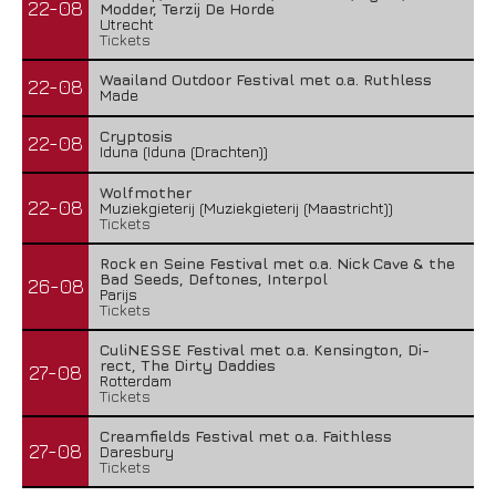
22-08
Modder, Terzij De Horde
Utrecht
Tickets
Waailand Outdoor Festival met o.a. Ruthless
22-08
Made
Cryptosis
22-08
Iduna (Iduna (Drachten))
Wolfmother
22-08
Muziekgieterij (Muziekgieterij (Maastricht))
Tickets
Rock en Seine Festival met o.a. Nick Cave & the
Bad Seeds, Deftones, Interpol
26-08
Parijs
Tickets
CuliNESSE Festival met o.a. Kensington, Di-
rect, The Dirty Daddies
27-08
Rotterdam
Tickets
Creamfields Festival met o.a. Faithless
27-08
Daresbury
Tickets