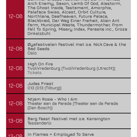
Arch Enemy, Saxon, Lamb Of God, Alestorm,
The Ghost Inside, Testament, Amorphis,
Paleface Swiss, Alcest, Orbit Culture,
12-08
Northlane, Deafheaven, Future Palace,
Blackbraid, Der Weg Einer Freiheit, Alien Ant
Farm, Municipal Waste, Thundermother, From
Fall To Spring, Misery Index, Parasite inc., Groza
Dinkelsbühl
Øyafestivalen Festival met o.a. Nick Cave & the
12-08
Bad Seeds
Oslo
High On Fire
12-08
TivoliVredenburg (TivoliVredenburg (Utrecht))
Tickets
Judas Priest
12-08
013 (013 (Tilburg))
Ntjam Rosie - Who I Am
12-08
Theater aan de Parade (Theater aan de Parade
(Den Bosch))
Berg Feest Festival met o.a. Kensington
13-08
Tessenderlo
In Flames + Employed To Serve
13-08