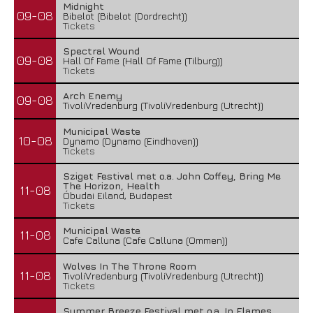
Midnight
09-08
Bibelot (Bibelot (Dordrecht))
Tickets
Spectral Wound
09-08
Hall Of Fame (Hall Of Fame (Tilburg))
Tickets
Arch Enemy
09-08
TivoliVredenburg (TivoliVredenburg (Utrecht))
Municipal Waste
10-08
Dynamo (Dynamo (Eindhoven))
Tickets
Sziget Festival met o.a. John Coffey, Bring Me
The Horizon, Health
11-08
Óbudai Eiland, Budapest
Tickets
Municipal Waste
11-08
Cafe Calluna (Cafe Calluna (Ommen))
Wolves In The Throne Room
11-08
TivoliVredenburg (TivoliVredenburg (Utrecht))
Tickets
Summer Breeze Festival met o.a. In Flames,