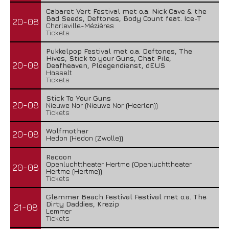
Cabaret Vert Festival met o.a. Nick Cave & the
Bad Seeds, Deftones, Body Count feat. Ice-T
20-08
Charleville-Mézières
Tickets
Pukkelpop Festival met o.a. Deftones, The
Hives, Stick to your Guns, Chat Pile,
20-08
Deafheaven, Ploegendienst, dEUS
Hasselt
Tickets
Stick To Your Guns
20-08
Nieuwe Nor (Nieuwe Nor (Heerlen))
Tickets
Wolfmother
20-08
Hedon (Hedon (Zwolle))
Racoon
Openluchttheater Hertme (Openluchttheater
20-08
Hertme (Hertme))
Tickets
Glemmer Beach Festival Festival met o.a. The
Dirty Daddies, Krezip
21-08
Lemmer
Tickets