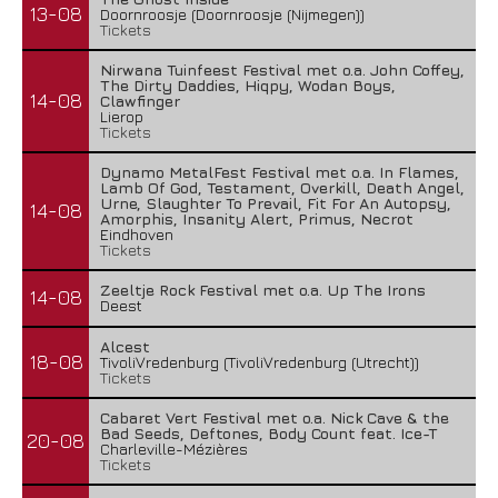
13-08
Doornroosje (Doornroosje (Nijmegen))
Tickets
Nirwana Tuinfeest Festival met o.a. John Coffey,
The Dirty Daddies, Hiqpy, Wodan Boys,
14-08
Clawfinger
Lierop
Tickets
Dynamo MetalFest Festival met o.a. In Flames,
Lamb Of God, Testament, Overkill, Death Angel,
Urne, Slaughter To Prevail, Fit For An Autopsy,
14-08
Amorphis, Insanity Alert, Primus, Necrot
Eindhoven
Tickets
Zeeltje Rock Festival met o.a. Up The Irons
14-08
Deest
Alcest
18-08
TivoliVredenburg (TivoliVredenburg (Utrecht))
Tickets
Cabaret Vert Festival met o.a. Nick Cave & the
Bad Seeds, Deftones, Body Count feat. Ice-T
20-08
Charleville-Mézières
Tickets