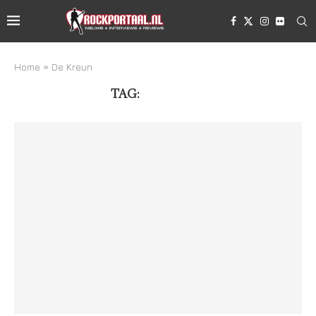
Home
»
De Kreun
TAG:
DE KREUN