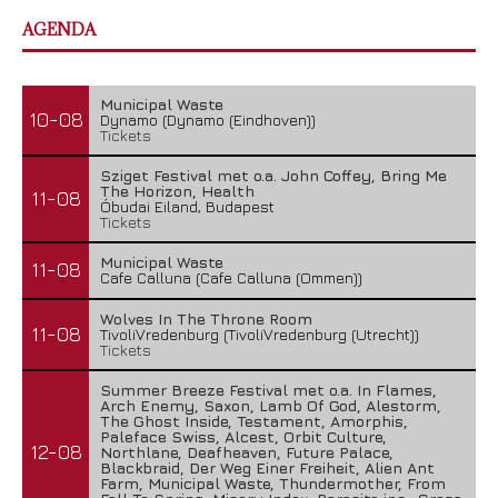
AGENDA
Municipal Waste
10-08
Dynamo (Dynamo (Eindhoven))
Tickets
Sziget Festival met o.a. John Coffey, Bring Me
The Horizon, Health
11-08
Óbudai Eiland, Budapest
Tickets
Municipal Waste
11-08
Cafe Calluna (Cafe Calluna (Ommen))
Wolves In The Throne Room
11-08
TivoliVredenburg (TivoliVredenburg (Utrecht))
Tickets
Summer Breeze Festival met o.a. In Flames,
Arch Enemy, Saxon, Lamb Of God, Alestorm,
The Ghost Inside, Testament, Amorphis,
Paleface Swiss, Alcest, Orbit Culture,
12-08
Northlane, Deafheaven, Future Palace,
Blackbraid, Der Weg Einer Freiheit, Alien Ant
Farm, Municipal Waste, Thundermother, From