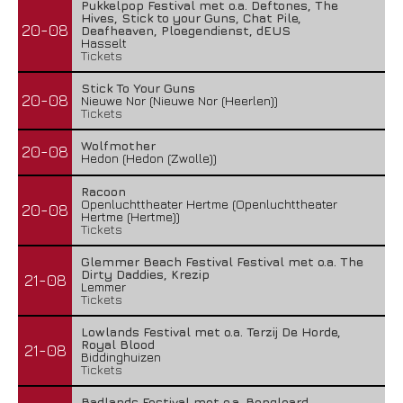
Pukkelpop Festival met o.a. Deftones, The
Hives, Stick to your Guns, Chat Pile,
20-08
Deafheaven, Ploegendienst, dEUS
Hasselt
Tickets
Stick To Your Guns
20-08
Nieuwe Nor (Nieuwe Nor (Heerlen))
Tickets
Wolfmother
20-08
Hedon (Hedon (Zwolle))
Racoon
Openluchttheater Hertme (Openluchttheater
20-08
Hertme (Hertme))
Tickets
Glemmer Beach Festival Festival met o.a. The
Dirty Daddies, Krezip
21-08
Lemmer
Tickets
Lowlands Festival met o.a. Terzij De Horde,
Royal Blood
21-08
Biddinghuizen
Tickets
Badlands Festival met o.a. Bongloard