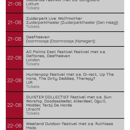
21-08
Lottum
Tickets
Zuiderpark Live: Wolfmother
21-08
Zuiderparktheater (Zuiderparktheater (Den Haag))
Tickets
Deafheaven
21-08
Doornroosje (Doornroosje (Nijmegen))
All Points East Festival Festival met o.a.
Deftones, Deafheaven
22-08
London
Tickets
Huntenpop Festival met o.a. Di-rect, Up The
Irons, The Dirty Daddies, Therapy?
22-08
Ulft
Tickets
DUISTER COLLECTIEF Festival met o.a. Sun
Worship, Doodseskader, Alkerdeel, Ggu:ll,
22-08
Modder, Terzij De Horde
Utrecht
Tickets
Waailand Outdoor Festival met o.a. Ruthless
22-08
Made