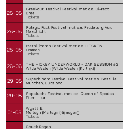
Breekout! Festival Festival met o.a. Di-rect
28-08
Bree
Tickets
Pelagic Fest Festival met o.a. Predatory Void
28-08
Maastricht
Tickets
Metallicamp Festival met o.a. HESKEN
28-08
Ommen
Tickets
THE HICKEY UNDERWORLD - DAK SESSION #3
28-08
Wilde Westen (Wilde Westen (Kortrijk))
Superbloom Festival Festival met o.a. Bastille
29-08
Munchen, Duitsland
Popelucht Festival met o.a. Queen of Spades
29-08
Etten-Leur
Wyatt E.
01-09
Merleyn (Merleyn (Nijmegen))
Tickets
Chuck Ragan