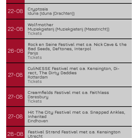
Cryptosis
22-08
Iduna (Iduna (Drachten))
Wolfmother
22-08
Muziekgieterij (Muziekgieterij (Maastricht))
Tickets
Rock en Seine Festival met o.a. Nick Cave & the
Bad Seeds, Deftones, Interpol
26-08
Parijs
Tickets
CuliNESSE Festival met o.a. Kensington, Di-
rect, The Dirty Daddies
27-08
Rotterdam
Tickets
Creamfields Festival met o.a. Faithless
27-08
Daresbury
Tickets
Hit The City Festival met o.a. Snapped Ankles,
27-08
Inherited
Eindhoven
Festival Strand Festival met o.a. Kensington
28-08
Utrecht