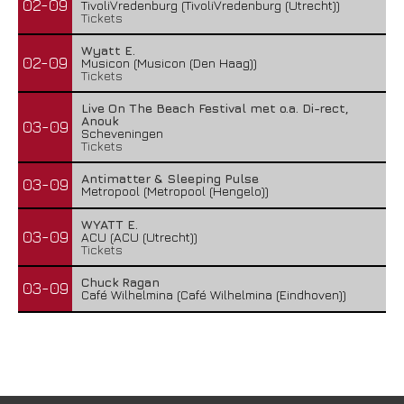
02-09
TivoliVredenburg (TivoliVredenburg (Utrecht))
Tickets
Wyatt E.
02-09
Musicon (Musicon (Den Haag))
Tickets
Live On The Beach Festival met o.a. Di-rect,
Anouk
03-09
Scheveningen
Tickets
Antimatter & Sleeping Pulse
03-09
Metropool (Metropool (Hengelo))
WYATT E.
03-09
ACU (ACU (Utrecht))
Tickets
Chuck Ragan
03-09
Café Wilhelmina (Café Wilhelmina (Eindhoven))