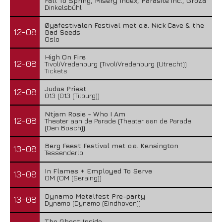
Fall To Spring, Misery Index, Parasite inc., Groza
Dinkelsbühl
Øyafestivalen Festival met o.a. Nick Cave & the
12-08
Bad Seeds
Oslo
High On Fire
12-08
TivoliVredenburg (TivoliVredenburg (Utrecht))
Tickets
Judas Priest
12-08
013 (013 (Tilburg))
Ntjam Rosie - Who I Am
12-08
Theater aan de Parade (Theater aan de Parade
(Den Bosch))
Berg Feest Festival met o.a. Kensington
13-08
Tessenderlo
In Flames + Employed To Serve
13-08
OM (OM (Seraing))
Dynamo Metalfest Pre-party
13-08
Dynamo (Dynamo (Eindhoven))
The Ghost Inside