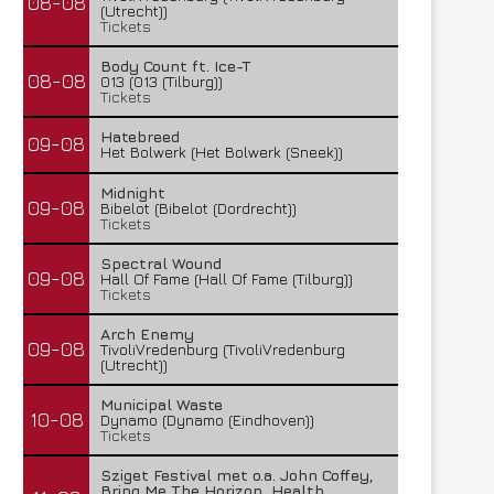
08-08
(Utrecht))
Tickets
Body Count ft. Ice-T
08-08
013 (013 (Tilburg))
Tickets
Hatebreed
09-08
Het Bolwerk (Het Bolwerk (Sneek))
Midnight
09-08
Bibelot (Bibelot (Dordrecht))
Tickets
Spectral Wound
09-08
Hall Of Fame (Hall Of Fame (Tilburg))
Tickets
Arch Enemy
09-08
TivoliVredenburg (TivoliVredenburg
(Utrecht))
Municipal Waste
10-08
Dynamo (Dynamo (Eindhoven))
Tickets
Sziget Festival met o.a. John Coffey,
Bring Me The Horizon, Health