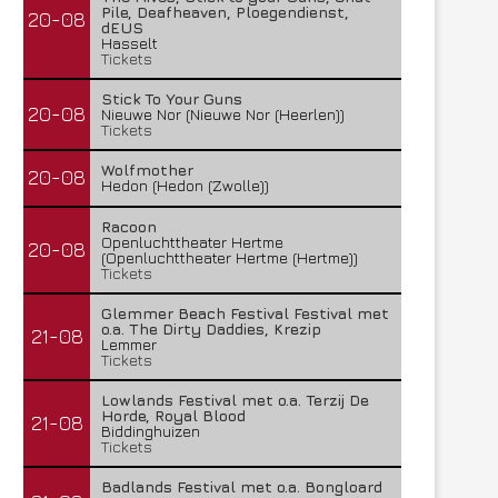
Pile, Deafheaven, Ploegendienst,
20-08
dEUS
Hasselt
Tickets
Stick To Your Guns
20-08
Nieuwe Nor (Nieuwe Nor (Heerlen))
Tickets
Wolfmother
20-08
Hedon (Hedon (Zwolle))
Racoon
Openluchttheater Hertme
20-08
(Openluchttheater Hertme (Hertme))
Tickets
Glemmer Beach Festival Festival met
o.a. The Dirty Daddies, Krezip
21-08
Lemmer
Tickets
Lowlands Festival met o.a. Terzij De
Horde, Royal Blood
21-08
Biddinghuizen
Tickets
Badlands Festival met o.a. Bongloard