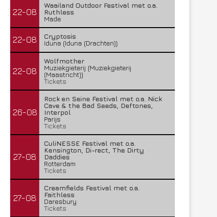
Waailand Outdoor Festival met o.a.
22-08
Ruthless
Made
Cryptosis
22-08
Iduna (Iduna (Drachten))
Wolfmother
Muziekgieterij (Muziekgieterij
22-08
(Maastricht))
Tickets
Rock en Seine Festival met o.a. Nick
Cave & the Bad Seeds, Deftones,
26-08
Interpol
Parijs
Tickets
CuliNESSE Festival met o.a.
Kensington, Di-rect, The Dirty
27-08
Daddies
Rotterdam
Tickets
Creamfields Festival met o.a.
Faithless
27-08
Daresbury
Tickets