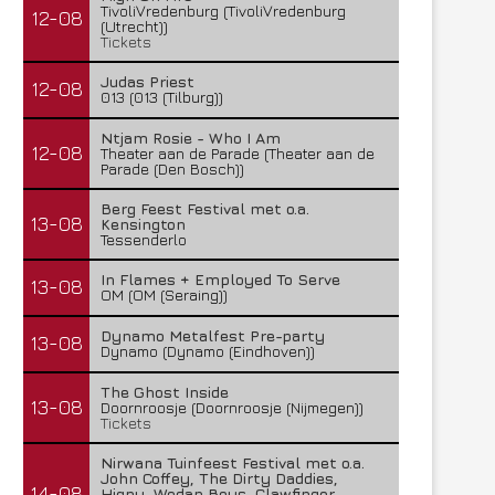
TivoliVredenburg (TivoliVredenburg
12-08
(Utrecht))
Tickets
Judas Priest
12-08
013 (013 (Tilburg))
Ntjam Rosie - Who I Am
12-08
Theater aan de Parade (Theater aan de
Parade (Den Bosch))
Berg Feest Festival met o.a.
13-08
Kensington
Tessenderlo
In Flames + Employed To Serve
13-08
OM (OM (Seraing))
Dynamo Metalfest Pre-party
13-08
Dynamo (Dynamo (Eindhoven))
The Ghost Inside
13-08
Doornroosje (Doornroosje (Nijmegen))
Tickets
Nirwana Tuinfeest Festival met o.a.
John Coffey, The Dirty Daddies,
14-08
Hiqpy, Wodan Boys, Clawfinger