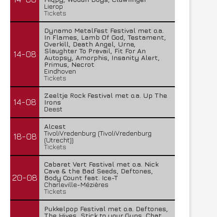
Lierop
Tickets
Dynamo MetalFest Festival met o.a.
In Flames, Lamb Of God, Testament,
Overkill, Death Angel, Urne,
Slaughter To Prevail, Fit For An
14-08
Autopsy, Amorphis, Insanity Alert,
Primus, Necrot
Eindhoven
Tickets
Zeeltje Rock Festival met o.a. Up The
14-08
Irons
Deest
Alcest
TivoliVredenburg (TivoliVredenburg
18-08
(Utrecht))
Tickets
Cabaret Vert Festival met o.a. Nick
Cave & the Bad Seeds, Deftones,
20-08
Body Count feat. Ice-T
Charleville-Mézières
Tickets
Pukkelpop Festival met o.a. Deftones,
The Hives, Stick to your Guns, Chat