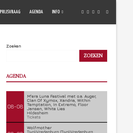
PRIJSVRAAG
AGENDA
INFO
Zoeken
ZOEKEN
AGENDA
M'era Luna Festival met o.a. Auger,
Clan Of Xymox, Xandria, Within
Temptation, In Extremo, Floor
08-08
Jansen, White Lies
Hildesheim
Tickets
Wolfmother
TivoliVredenburg (TivoliVredenburg