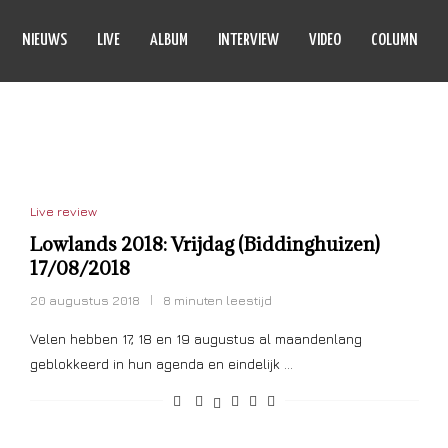
NIEUWS
LIVE
ALBUM
INTERVIEW
VIDEO
COLUMN
E LA SOUL
Live review
Lowlands 2018: Vrijdag (Biddinghuizen)
17/08/2018
20 augustus 2018
8 minuten leestijd
Velen hebben 17, 18 en 19 augustus al maandenlang
geblokkeerd in hun agenda en eindelijk …