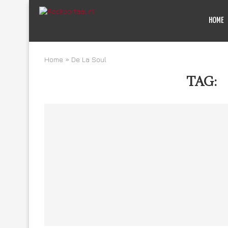
HOME
Home
»
De La Soul
TAG:
D