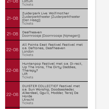
21-08
Lottum
Tickets
Zuiderpark Live: Wolfmother
Zuiderparktheater (Zuiderparktheater
21-08
(Den Haag))
Tickets
Deafheaven
21-08
Doornroosje (Doornroosje (Nijmegen))
All Points East Festival Festival met
o.a. Deftones, Deafheaven
22-08
London
Tickets
Huntenpop Festival met o.a. Di-rect,
Up The Irons, The Dirty Daddies,
22-08
Therapy?
Ulft
Tickets
DUISTER COLLECTIEF Festival met
o.a. Sun Worship, Doodseskader,
Alkerdeel, Ggu:ll, Modder, Terzij De
22-08
Horde
Utrecht
Tickets