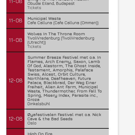
11-08
Óbudai Eiland, Budapest
Tickets
Municipal Waste
11-08
Cafe Calluna (Cafe Calluna (Ommen))
Wolves In The Throne Room
TivoliVredenburg (TivoliVredenburg
11-08
(Utrecht))
Tickets
Summer Breeze Festival met o.a. In
Flames, Arch Enemy, Saxon, Lamb
Of God, Alestorm, The Ghost Inside,
Testament, Amorphis, Paleface
Swiss, Alcest, Orbit Culture,
Northlane, Deafheaven, Future
12-08
Palace, Blackbraid, Der Weg Einer
Freiheit, Alien Ant Farm, Municipal
Waste, Thundermother, From Fall To
Spring, Misery Index, Parasite inc.,
Groza
Dinkelsbühl
Øyafestivalen Festival met o.a. Nick
12-08
Cave & the Bad Seeds
Oslo
High On Fire