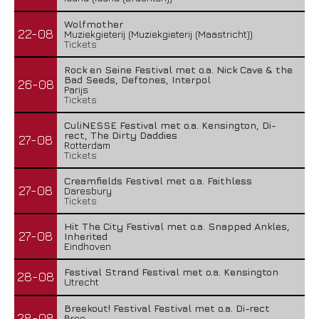
Wolfmother
22-08
Muziekgieterij (Muziekgieterij (Maastricht))
Tickets
Rock en Seine Festival met o.a. Nick Cave & the
Bad Seeds, Deftones, Interpol
26-08
Parijs
Tickets
CuliNESSE Festival met o.a. Kensington, Di-
rect, The Dirty Daddies
27-08
Rotterdam
Tickets
Creamfields Festival met o.a. Faithless
27-08
Daresbury
Tickets
Hit The City Festival met o.a. Snapped Ankles,
27-08
Inherited
Eindhoven
Festival Strand Festival met o.a. Kensington
28-08
Utrecht
Breekout! Festival Festival met o.a. Di-rect
28-08
Bree