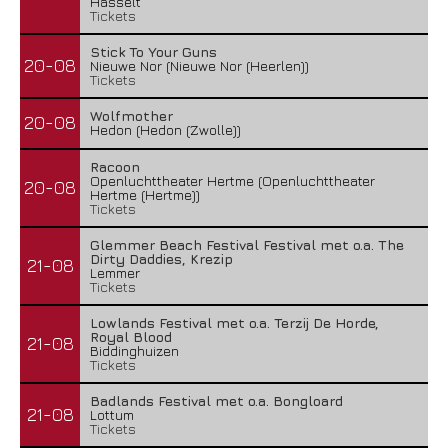
Hasselt
Tickets
Stick To Your Guns
20-08
Nieuwe Nor (Nieuwe Nor (Heerlen))
Tickets
Wolfmother
20-08
Hedon (Hedon (Zwolle))
Racoon
Openluchttheater Hertme (Openluchttheater
20-08
Hertme (Hertme))
Tickets
Glemmer Beach Festival Festival met o.a. The
Dirty Daddies, Krezip
21-08
Lemmer
Tickets
Lowlands Festival met o.a. Terzij De Horde,
Royal Blood
21-08
Biddinghuizen
Tickets
Badlands Festival met o.a. Bongloard
21-08
Lottum
Tickets