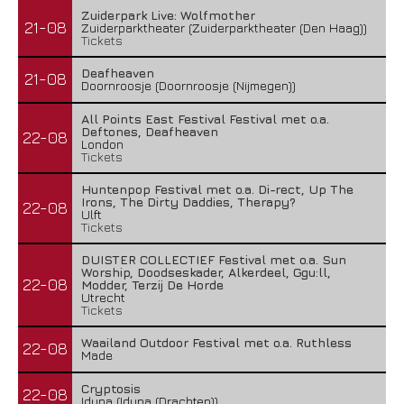
Zuiderpark Live: Wolfmother
21-08
Zuiderparktheater (Zuiderparktheater (Den Haag))
Tickets
Deafheaven
21-08
Doornroosje (Doornroosje (Nijmegen))
All Points East Festival Festival met o.a.
Deftones, Deafheaven
22-08
London
Tickets
Huntenpop Festival met o.a. Di-rect, Up The
Irons, The Dirty Daddies, Therapy?
22-08
Ulft
Tickets
DUISTER COLLECTIEF Festival met o.a. Sun
Worship, Doodseskader, Alkerdeel, Ggu:ll,
22-08
Modder, Terzij De Horde
Utrecht
Tickets
Waailand Outdoor Festival met o.a. Ruthless
22-08
Made
Cryptosis
22-08
Iduna (Iduna (Drachten))