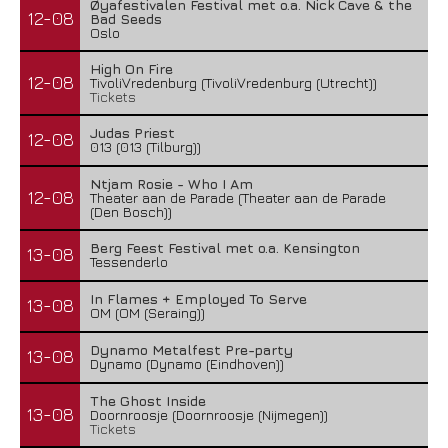
Øyafestivalen Festival met o.a. Nick Cave & the
12-08
Bad Seeds
Oslo
High On Fire
12-08
TivoliVredenburg (TivoliVredenburg (Utrecht))
Tickets
Judas Priest
12-08
013 (013 (Tilburg))
Ntjam Rosie - Who I Am
12-08
Theater aan de Parade (Theater aan de Parade
(Den Bosch))
Berg Feest Festival met o.a. Kensington
13-08
Tessenderlo
In Flames + Employed To Serve
13-08
OM (OM (Seraing))
Dynamo Metalfest Pre-party
13-08
Dynamo (Dynamo (Eindhoven))
The Ghost Inside
13-08
Doornroosje (Doornroosje (Nijmegen))
Tickets