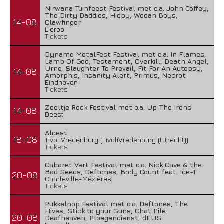
Nirwana Tuinfeest Festival met o.a. John Coffey,
The Dirty Daddies, Hiqpy, Wodan Boys,
14-08
Clawfinger
Lierop
Tickets
Dynamo MetalFest Festival met o.a. In Flames,
Lamb Of God, Testament, Overkill, Death Angel,
Urne, Slaughter To Prevail, Fit For An Autopsy,
14-08
Amorphis, Insanity Alert, Primus, Necrot
Eindhoven
Tickets
Zeeltje Rock Festival met o.a. Up The Irons
14-08
Deest
Alcest
18-08
TivoliVredenburg (TivoliVredenburg (Utrecht))
Tickets
Cabaret Vert Festival met o.a. Nick Cave & the
Bad Seeds, Deftones, Body Count feat. Ice-T
20-08
Charleville-Mézières
Tickets
Pukkelpop Festival met o.a. Deftones, The
Hives, Stick to your Guns, Chat Pile,
20-08
Deafheaven, Ploegendienst, dEUS