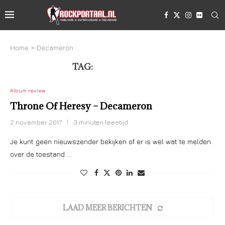
Home
»
Decameron
TAG:
DECAMERON
Album review
Throne Of Heresy – Decameron
2 november 2017
3 minuten leestijd
Je kunt geen nieuwszender bekijken of er is wel wat te melden
over de toestand …
LAAD MEER BERICHTEN