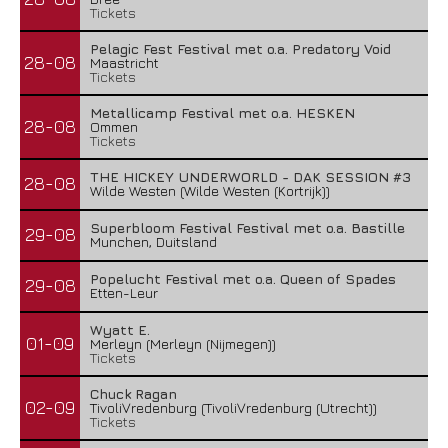
Tickets
Pelagic Fest Festival met o.a. Predatory Void
28-08
Maastricht
Tickets
Metallicamp Festival met o.a. HESKEN
28-08
Ommen
Tickets
THE HICKEY UNDERWORLD - DAK SESSION #3
28-08
Wilde Westen (Wilde Westen (Kortrijk))
Superbloom Festival Festival met o.a. Bastille
29-08
Munchen, Duitsland
Popelucht Festival met o.a. Queen of Spades
29-08
Etten-Leur
Wyatt E.
01-09
Merleyn (Merleyn (Nijmegen))
Tickets
Chuck Ragan
02-09
TivoliVredenburg (TivoliVredenburg (Utrecht))
Tickets