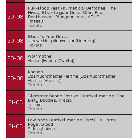
Pukkelpop Festival met o.a. Deftones, The
Hives, Stick to your Guns, Chat Pile,
20-08
Deafheaven, Ploegendienst, dEUS
Hasselt
Tickets
Stick To Your Guns
20-08
Nieuwe Nor (Nieuwe Nor (Heerlen))
Tickets
Wolfmother
20-08
Hedon (Hedon (Zwolle))
Racoon
Openluchttheater Hertme (Openluchttheater
20-08
Hertme (Hertme))
Tickets
Glemmer Beach Festival Festival met o.a. The
Dirty Daddies, Krezip
21-08
Lemmer
Tickets
Lowlands Festival met o.a. Terzij De Horde,
Royal Blood
21-08
Biddinghuizen
Tickets