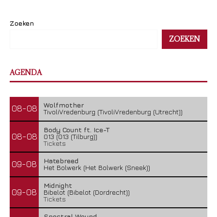
Zoeken
ZOEKEN
AGENDA
Wolfmother
08-08
TivoliVredenburg (TivoliVredenburg (Utrecht))
Body Count ft. Ice-T
08-08
013 (013 (Tilburg))
Tickets
Hatebreed
09-08
Het Bolwerk (Het Bolwerk (Sneek))
Midnight
09-08
Bibelot (Bibelot (Dordrecht))
Tickets
Spectral Wound