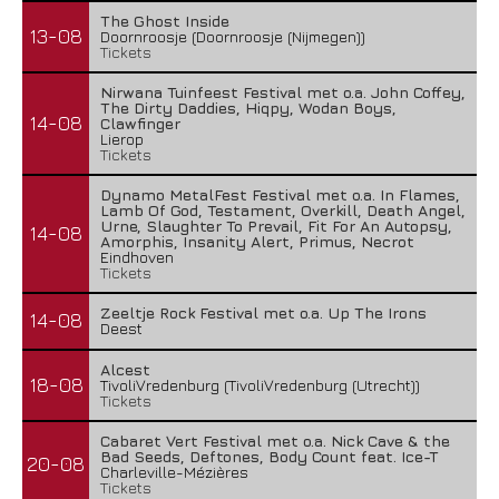
The Ghost Inside
13-08
Doornroosje (Doornroosje (Nijmegen))
Tickets
Nirwana Tuinfeest Festival met o.a. John Coffey,
The Dirty Daddies, Hiqpy, Wodan Boys,
14-08
Clawfinger
Lierop
Tickets
Dynamo MetalFest Festival met o.a. In Flames,
Lamb Of God, Testament, Overkill, Death Angel,
Urne, Slaughter To Prevail, Fit For An Autopsy,
14-08
Amorphis, Insanity Alert, Primus, Necrot
Eindhoven
Tickets
Zeeltje Rock Festival met o.a. Up The Irons
14-08
Deest
Alcest
18-08
TivoliVredenburg (TivoliVredenburg (Utrecht))
Tickets
Cabaret Vert Festival met o.a. Nick Cave & the
Bad Seeds, Deftones, Body Count feat. Ice-T
20-08
Charleville-Mézières
Tickets