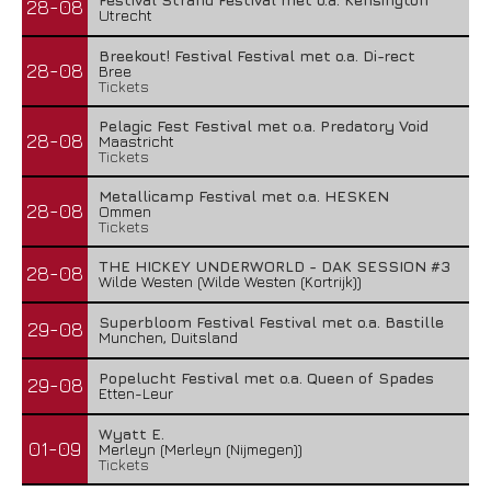
28-08
Utrecht
Breekout! Festival Festival met o.a. Di-rect
28-08
Bree
Tickets
Pelagic Fest Festival met o.a. Predatory Void
28-08
Maastricht
Tickets
Metallicamp Festival met o.a. HESKEN
28-08
Ommen
Tickets
THE HICKEY UNDERWORLD - DAK SESSION #3
28-08
Wilde Westen (Wilde Westen (Kortrijk))
Superbloom Festival Festival met o.a. Bastille
29-08
Munchen, Duitsland
Popelucht Festival met o.a. Queen of Spades
29-08
Etten-Leur
Wyatt E.
01-09
Merleyn (Merleyn (Nijmegen))
Tickets