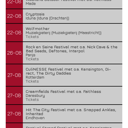
22-08
Made
Cryptosis
22-08
Iduna (Iduna (Drachten))
Wolfmother
22-08
Muziekgieterij (Muziekgieterij (Maastricht))
Tickets
Rock en Seine Festival met o.a. Nick Cave & the
Bad Seeds, Deftones, Interpol
26-08
Parijs
Tickets
CuliNESSE Festival met o.a. Kensington, Di-
rect, The Dirty Daddies
27-08
Rotterdam
Tickets
Creamfields Festival met o.a. Faithless
27-08
Daresbury
Tickets
Hit The City Festival met o.a. Snapped Ankles,
27-08
Inherited
Eindhoven
Festival Strand Festival met o.a. Kensington