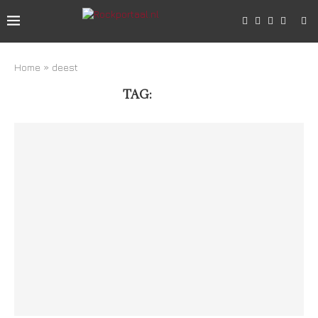
Home
»
deest
TAG:
DEEST