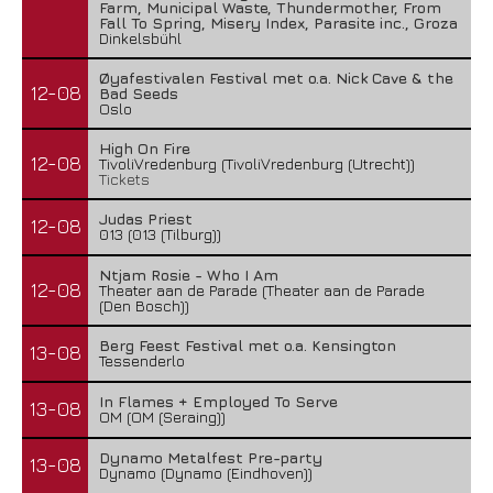
Farm, Municipal Waste, Thundermother, From
Fall To Spring, Misery Index, Parasite inc., Groza
Dinkelsbühl
Øyafestivalen Festival met o.a. Nick Cave & the
12-08
Bad Seeds
Oslo
High On Fire
12-08
TivoliVredenburg (TivoliVredenburg (Utrecht))
Tickets
Judas Priest
12-08
013 (013 (Tilburg))
Ntjam Rosie - Who I Am
12-08
Theater aan de Parade (Theater aan de Parade
(Den Bosch))
Berg Feest Festival met o.a. Kensington
13-08
Tessenderlo
In Flames + Employed To Serve
13-08
OM (OM (Seraing))
Dynamo Metalfest Pre-party
13-08
Dynamo (Dynamo (Eindhoven))