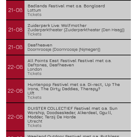
Badlands Festival met o.a. Bongloard
21-08
Lottum
Tickets
Zuiderpark Live: Wolfmother
21-08
Zuiderparktheater (Zuiderparktheater (Den Haag))
Tickets
Deafheaven
21-08
Doornroosje (Doornroosje (Nijmegen))
All Points East Festival Festival met o.a.
Deftones, Deafheaven
22-08
London
Tickets
Huntenpop Festival met o.a. Di-rect, Up The
Irons, The Dirty Daddies, Therapy?
22-08
Ulft
Tickets
DUISTER COLLECTIEF Festival met o.a. Sun
Worship, Doodseskader, Alkerdeel, Ggu:ll,
22-08
Modder, Terzij De Horde
Utrecht
Tickets
Waailand Outdoor Festival met o.a. Ruthless