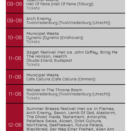
09-08
Hall Of Fame (Hall Of Fame (Tilburg))
Tickets
Arch Enemy
09-08
TivoliVredenburg (TivoliVredenburg (Utrecht))
Municipal Waste
10-08
Dynamo (Dynamo (Eindhoven))
Tickets
Sziget Festival met o.a. John Coffey, Bring Me
The Horizon, Health
11-08
Óbudai Eiland, Budapest
Tickets
Municipal Waste
11-08
Cafe Calluna (Cafe Calluna (Ommen))
Wolves In The Throne Room
11-08
TivoliVredenburg (TivoliVredenburg (Utrecht))
Tickets
Summer Breeze Festival met o.a. In Flames,
Arch Enemy, Saxon, Lamb Of God, Alestorm,
The Ghost Inside, Testament, Amorphis,
Paleface Swiss, Alcest, Orbit Culture,
12-08
Northlane, Deafheaven, Future Palace,
Blackbraid, Der Weg Einer Freiheit, Alien Ant