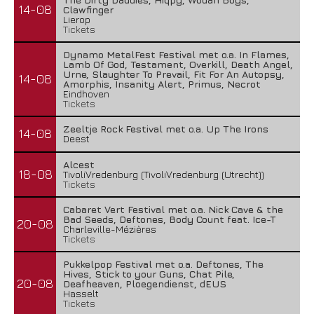
14-08
Clawfinger
Lierop
Tickets
Dynamo MetalFest Festival met o.a. In Flames,
Lamb Of God, Testament, Overkill, Death Angel,
Urne, Slaughter To Prevail, Fit For An Autopsy,
14-08
Amorphis, Insanity Alert, Primus, Necrot
Eindhoven
Tickets
Zeeltje Rock Festival met o.a. Up The Irons
14-08
Deest
Alcest
18-08
TivoliVredenburg (TivoliVredenburg (Utrecht))
Tickets
Cabaret Vert Festival met o.a. Nick Cave & the
Bad Seeds, Deftones, Body Count feat. Ice-T
20-08
Charleville-Mézières
Tickets
Pukkelpop Festival met o.a. Deftones, The
Hives, Stick to your Guns, Chat Pile,
20-08
Deafheaven, Ploegendienst, dEUS
Hasselt
Tickets