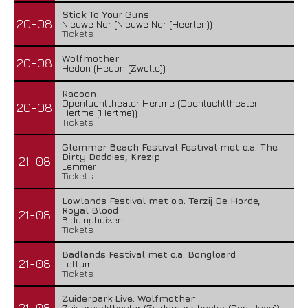
Stick To Your Guns
20-08
Nieuwe Nor (Nieuwe Nor (Heerlen))
Tickets
Wolfmother
20-08
Hedon (Hedon (Zwolle))
Racoon
Openluchttheater Hertme (Openluchttheater
20-08
Hertme (Hertme))
Tickets
Glemmer Beach Festival Festival met o.a. The
Dirty Daddies, Krezip
21-08
Lemmer
Tickets
Lowlands Festival met o.a. Terzij De Horde,
Royal Blood
21-08
Biddinghuizen
Tickets
Badlands Festival met o.a. Bongloard
21-08
Lottum
Tickets
Zuiderpark Live: Wolfmother
21-08
Zuiderparktheater (Zuiderparktheater (Den Haag))