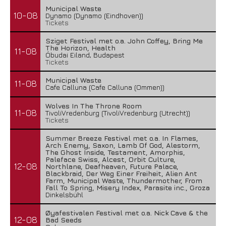
Municipal Waste
10-08
Dynamo (Dynamo (Eindhoven))
Tickets
Sziget Festival met o.a. John Coffey, Bring Me
The Horizon, Health
11-08
Óbudai Eiland, Budapest
Tickets
Municipal Waste
11-08
Cafe Calluna (Cafe Calluna (Ommen))
Wolves In The Throne Room
11-08
TivoliVredenburg (TivoliVredenburg (Utrecht))
Tickets
Summer Breeze Festival met o.a. In Flames,
Arch Enemy, Saxon, Lamb Of God, Alestorm,
The Ghost Inside, Testament, Amorphis,
Paleface Swiss, Alcest, Orbit Culture,
12-08
Northlane, Deafheaven, Future Palace,
Blackbraid, Der Weg Einer Freiheit, Alien Ant
Farm, Municipal Waste, Thundermother, From
Fall To Spring, Misery Index, Parasite inc., Groza
Dinkelsbühl
Øyafestivalen Festival met o.a. Nick Cave & the
12-08
Bad Seeds