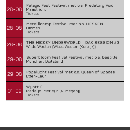
Pelagic Fest Festival met o.a. Predatory Void
28-08
Maastricht
Tickets
Metallicamp Festival met o.a. HESKEN
28-08
Ommen
Tickets
THE HICKEY UNDERWORLD - DAK SESSION #3
28-08
Wilde Westen (Wilde Westen (Kortrijk))
Superbloom Festival Festival met o.a. Bastille
29-08
Munchen, Duitsland
Popelucht Festival met o.a. Queen of Spades
29-08
Etten-Leur
Wyatt E.
01-09
Merleyn (Merleyn (Nijmegen))
Tickets