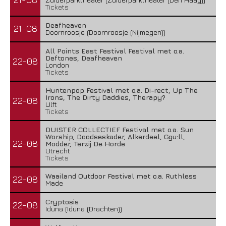
Tickets
Deafheaven
21-08
Doornroosje (Doornroosje (Nijmegen))
All Points East Festival Festival met o.a.
Deftones, Deafheaven
22-08
London
Tickets
Huntenpop Festival met o.a. Di-rect, Up The
Irons, The Dirty Daddies, Therapy?
22-08
Ulft
Tickets
DUISTER COLLECTIEF Festival met o.a. Sun
Worship, Doodseskader, Alkerdeel, Ggu:ll,
22-08
Modder, Terzij De Horde
Utrecht
Tickets
Waailand Outdoor Festival met o.a. Ruthless
22-08
Made
Cryptosis
22-08
Iduna (Iduna (Drachten))