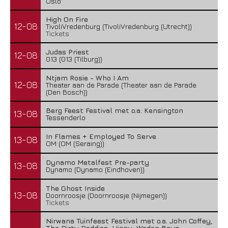
Oslo
High On Fire
12-08
TivoliVredenburg (TivoliVredenburg (Utrecht))
Tickets
Judas Priest
12-08
013 (013 (Tilburg))
Ntjam Rosie - Who I Am
12-08
Theater aan de Parade (Theater aan de Parade
(Den Bosch))
Berg Feest Festival met o.a. Kensington
13-08
Tessenderlo
In Flames + Employed To Serve
13-08
OM (OM (Seraing))
Dynamo Metalfest Pre-party
13-08
Dynamo (Dynamo (Eindhoven))
The Ghost Inside
13-08
Doornroosje (Doornroosje (Nijmegen))
Tickets
Nirwana Tuinfeest Festival met o.a. John Coffey,
The Dirty Daddies, Hiqpy, Wodan Boys,