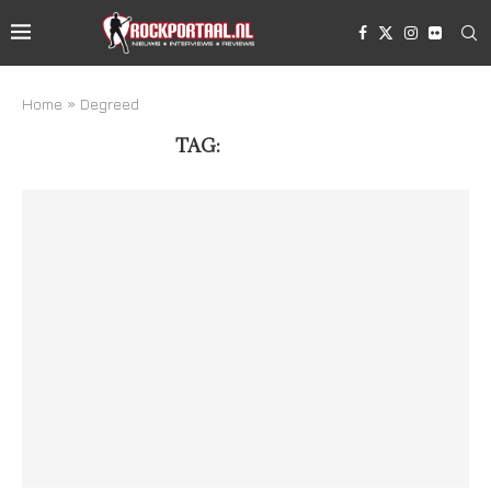
Home
»
Degreed
TAG:
DEGREED