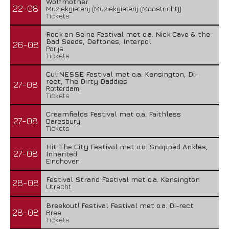
Wolfmother
22-08
Muziekgieterij (Muziekgieterij (Maastricht))
Tickets
Rock en Seine Festival met o.a. Nick Cave & the
Bad Seeds, Deftones, Interpol
26-08
Parijs
Tickets
CuliNESSE Festival met o.a. Kensington, Di-
rect, The Dirty Daddies
27-08
Rotterdam
Tickets
Creamfields Festival met o.a. Faithless
27-08
Daresbury
Tickets
Hit The City Festival met o.a. Snapped Ankles,
27-08
Inherited
Eindhoven
Festival Strand Festival met o.a. Kensington
28-08
Utrecht
Breekout! Festival Festival met o.a. Di-rect
28-08
Bree
Tickets