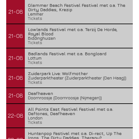
Glemmer Beach Festival Festival met o.a. The
Dirty Daddies, Krezip
21-08
Lemmer
Tickets
Lowlands Festival met o.a. Terzij De Horde,
Royal Blood
21-08
Biddinghuizen
Tickets
Badlands Festival met o.a. Bongloard
21-08
Lottum
Tickets
Zuiderpark Live: Wolfmother
21-08
Zuiderparktheater (Zuiderparktheater (Den Haag))
Tickets
Deafheaven
21-08
Doornroosje (Doornroosje (Nijmegen))
All Points East Festival Festival met o.a.
Deftones, Deafheaven
22-08
London
Tickets
Huntenpop Festival met o.a. Di-rect, Up The
Irons, The Dirty Daddies, Therapy?