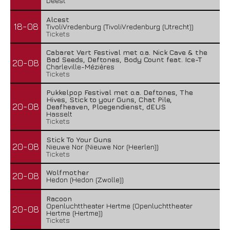
Deest
Alcest
18-08
TivoliVredenburg (TivoliVredenburg (Utrecht))
Tickets
Cabaret Vert Festival met o.a. Nick Cave & the
Bad Seeds, Deftones, Body Count feat. Ice-T
20-08
Charleville-Mézières
Tickets
Pukkelpop Festival met o.a. Deftones, The
Hives, Stick to your Guns, Chat Pile,
20-08
Deafheaven, Ploegendienst, dEUS
Hasselt
Tickets
Stick To Your Guns
20-08
Nieuwe Nor (Nieuwe Nor (Heerlen))
Tickets
Wolfmother
20-08
Hedon (Hedon (Zwolle))
Racoon
Openluchttheater Hertme (Openluchttheater
20-08
Hertme (Hertme))
Tickets