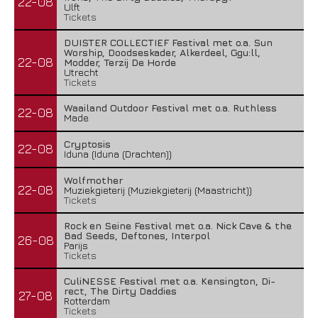
22-08
Ulft
Tickets
DUISTER COLLECTIEF Festival met o.a. Sun
Worship, Doodseskader, Alkerdeel, Ggu:ll,
22-08
Modder, Terzij De Horde
Utrecht
Tickets
Waailand Outdoor Festival met o.a. Ruthless
22-08
Made
Cryptosis
22-08
Iduna (Iduna (Drachten))
Wolfmother
22-08
Muziekgieterij (Muziekgieterij (Maastricht))
Tickets
Rock en Seine Festival met o.a. Nick Cave & the
Bad Seeds, Deftones, Interpol
26-08
Parijs
Tickets
CuliNESSE Festival met o.a. Kensington, Di-
rect, The Dirty Daddies
27-08
Rotterdam
Tickets