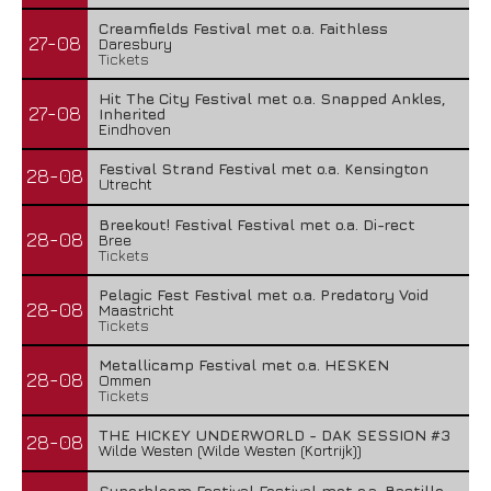
Creamfields Festival met o.a. Faithless
27-08
Daresbury
Tickets
Hit The City Festival met o.a. Snapped Ankles,
27-08
Inherited
Eindhoven
Festival Strand Festival met o.a. Kensington
28-08
Utrecht
Breekout! Festival Festival met o.a. Di-rect
28-08
Bree
Tickets
Pelagic Fest Festival met o.a. Predatory Void
28-08
Maastricht
Tickets
Metallicamp Festival met o.a. HESKEN
28-08
Ommen
Tickets
THE HICKEY UNDERWORLD - DAK SESSION #3
28-08
Wilde Westen (Wilde Westen (Kortrijk))
Superbloom Festival Festival met o.a. Bastille