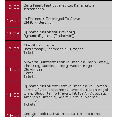
Berg Feest Festival met o.a. Kensington
13-08
Tessenderlo
In Flames + Employed To Serve
13-08
OM (OM (Seraing))
Dynamo Metalfest Pre-party
13-08
Dynamo (Dynamo (Eindhoven))
The Ghost Inside
13-08
Doornroosje (Doornroosje (Nijmegen))
Tickets
Nirwana Tuinfeest Festival met o.a. John Coffey,
The Dirty Daddies, Hiqpy, Wodan Boys,
14-08
Clawfinger
Lierop
Tickets
Dynamo MetalFest Festival met o.a. In Flames,
Lamb Of God, Testament, Overkill, Death Angel,
Urne, Slaughter To Prevail, Fit For An Autopsy,
14-08
Amorphis, Insanity Alert, Primus, Necrot
Eindhoven
Tickets
Zeeltje Rock Festival met o.a. Up The Irons
14-08