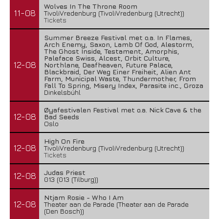
Wolves In The Throne Room
11-08
TivoliVredenburg (TivoliVredenburg (Utrecht))
Tickets
Summer Breeze Festival met o.a. In Flames,
Arch Enemy, Saxon, Lamb Of God, Alestorm,
The Ghost Inside, Testament, Amorphis,
Paleface Swiss, Alcest, Orbit Culture,
12-08
Northlane, Deafheaven, Future Palace,
Blackbraid, Der Weg Einer Freiheit, Alien Ant
Farm, Municipal Waste, Thundermother, From
Fall To Spring, Misery Index, Parasite inc., Groza
Dinkelsbühl
Øyafestivalen Festival met o.a. Nick Cave & the
12-08
Bad Seeds
Oslo
High On Fire
12-08
TivoliVredenburg (TivoliVredenburg (Utrecht))
Tickets
Judas Priest
12-08
013 (013 (Tilburg))
Ntjam Rosie - Who I Am
12-08
Theater aan de Parade (Theater aan de Parade
(Den Bosch))