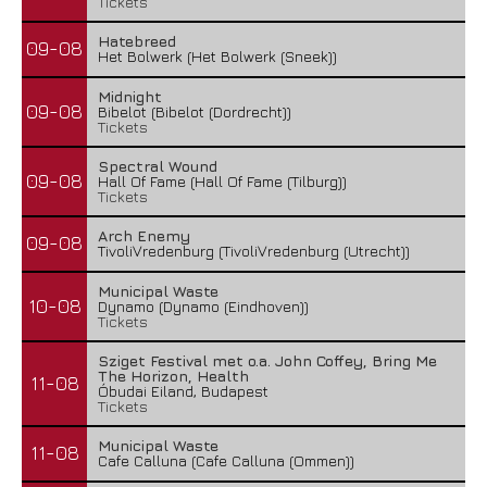
Tickets
Hatebreed
09-08
Het Bolwerk (Het Bolwerk (Sneek))
Midnight
09-08
Bibelot (Bibelot (Dordrecht))
Tickets
Spectral Wound
09-08
Hall Of Fame (Hall Of Fame (Tilburg))
Tickets
Arch Enemy
09-08
TivoliVredenburg (TivoliVredenburg (Utrecht))
Municipal Waste
10-08
Dynamo (Dynamo (Eindhoven))
Tickets
Sziget Festival met o.a. John Coffey, Bring Me
The Horizon, Health
11-08
Óbudai Eiland, Budapest
Tickets
Municipal Waste
11-08
Cafe Calluna (Cafe Calluna (Ommen))