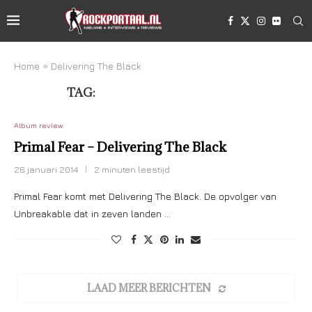
Home
»
Delivering The Black
TAG:
DELIVERING THE BLACK
Album review
Primal Fear – Delivering The Black
26 januari 2014
2 minuten leestijd
Primal Fear komt met Delivering The Black. De opvolger van
Unbreakable dat in zeven landen …
LAAD MEER BERICHTEN