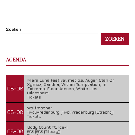
Zoeken
ZOEKEN
AGENDA
M'era Luna Festival met o.a. Auger, Clan Of
Xymox, Xandria, Within Temptation, In
08-08
Extremo, Floor Jansen, White Lies
Hildesheim
Tickets
Wolfmother
08-08
TivoliVredenburg (TivoliVredenburg (Utrecht))
Tickets
Body Count ft. Ice-T
08-08
013 (013 (Tilburg))