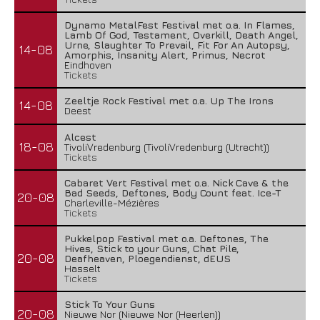
Dynamo MetalFest Festival met o.a. In Flames,
Lamb Of God, Testament, Overkill, Death Angel,
Urne, Slaughter To Prevail, Fit For An Autopsy,
14-08
Amorphis, Insanity Alert, Primus, Necrot
Eindhoven
Tickets
Zeeltje Rock Festival met o.a. Up The Irons
14-08
Deest
Alcest
18-08
TivoliVredenburg (TivoliVredenburg (Utrecht))
Tickets
Cabaret Vert Festival met o.a. Nick Cave & the
Bad Seeds, Deftones, Body Count feat. Ice-T
20-08
Charleville-Mézières
Tickets
Pukkelpop Festival met o.a. Deftones, The
Hives, Stick to your Guns, Chat Pile,
20-08
Deafheaven, Ploegendienst, dEUS
Hasselt
Tickets
Stick To Your Guns
20-08
Nieuwe Nor (Nieuwe Nor (Heerlen))