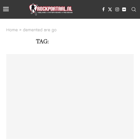
Home
»
demented are go
TAG:
DEMENTED ARE GO