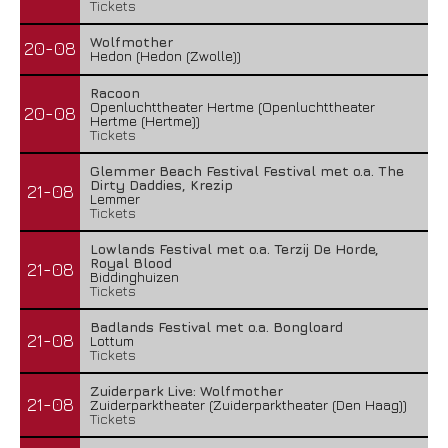
Tickets
Wolfmother
20-08
Hedon (Hedon (Zwolle))
Racoon
Openluchttheater Hertme (Openluchttheater
20-08
Hertme (Hertme))
Tickets
Glemmer Beach Festival Festival met o.a. The
Dirty Daddies, Krezip
21-08
Lemmer
Tickets
Lowlands Festival met o.a. Terzij De Horde,
Royal Blood
21-08
Biddinghuizen
Tickets
Badlands Festival met o.a. Bongloard
21-08
Lottum
Tickets
Zuiderpark Live: Wolfmother
21-08
Zuiderparktheater (Zuiderparktheater (Den Haag))
Tickets