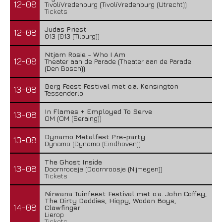
12-08
TivoliVredenburg (TivoliVredenburg (Utrecht))
Tickets
Judas Priest
12-08
013 (013 (Tilburg))
Ntjam Rosie - Who I Am
12-08
Theater aan de Parade (Theater aan de Parade
(Den Bosch))
Berg Feest Festival met o.a. Kensington
13-08
Tessenderlo
In Flames + Employed To Serve
13-08
OM (OM (Seraing))
Dynamo Metalfest Pre-party
13-08
Dynamo (Dynamo (Eindhoven))
The Ghost Inside
13-08
Doornroosje (Doornroosje (Nijmegen))
Tickets
Nirwana Tuinfeest Festival met o.a. John Coffey,
The Dirty Daddies, Hiqpy, Wodan Boys,
14-08
Clawfinger
Lierop
Tickets