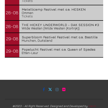
Tickets
Metallicamp Festival met o.a. HESKEN
28-08
Ommen
Tickets
THE HICKEY UNDERWORLD - DAK SESSION #3
28-08
Wilde Westen (Wilde Westen (Kortrijk))
Superbloom Festival Festival met o.a. Bastille
29-08
Munchen, Duitsland
Popelucht Festival met o.a. Queen of Spades
29-08
Etten-Leur
@2023 - All Right Reserved. Designed and Developed by
Harm