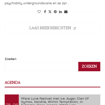
psychobilly undergroundscene en ze zijn …
LAAD MEER BERICHTEN
Zoeken
ZOEKEN
AGENDA
M'era Luna Festival met o.a. Auger, Clan Of
Xymox, Xandria, Within Temptation, In
08-08
Extremo, Floor Jansen, White Lies