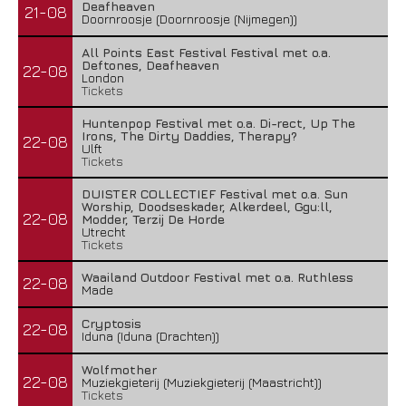
Deafheaven
21-08
Doornroosje (Doornroosje (Nijmegen))
All Points East Festival Festival met o.a.
Deftones, Deafheaven
22-08
London
Tickets
Huntenpop Festival met o.a. Di-rect, Up The
Irons, The Dirty Daddies, Therapy?
22-08
Ulft
Tickets
DUISTER COLLECTIEF Festival met o.a. Sun
Worship, Doodseskader, Alkerdeel, Ggu:ll,
22-08
Modder, Terzij De Horde
Utrecht
Tickets
Waailand Outdoor Festival met o.a. Ruthless
22-08
Made
Cryptosis
22-08
Iduna (Iduna (Drachten))
Wolfmother
22-08
Muziekgieterij (Muziekgieterij (Maastricht))
Tickets