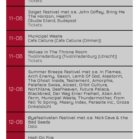
Tickets
Sziget Festival met o.a. John Coffey, Bring Me
The Horizon, Health
11-08
Óbudai Eiland, Budapest
Tickets
Municipal Waste
11-08
Cafe Calluna (Cafe Calluna (Ommen))
Wolves In The Throne Room
11-08
TivoliVredenburg (TivoliVredenburg (Utrecht))
Tickets
Summer Breeze Festival met o.a. In Flames,
Arch Enemy, Saxon, Lamb Of God, Alestorm,
The Ghost Inside, Testament, Amorphis,
Paleface Swiss, Alcest, Orbit Culture,
12-08
Northlane, Deafheaven, Future Palace,
Blackbraid, Der Weg Einer Freiheit, Alien Ant
Farm, Municipal Waste, Thundermother, From
Fall To Spring, Misery Index, Parasite inc., Groza
Dinkelsbühl
Øyafestivalen Festival met o.a. Nick Cave & the
12-08
Bad Seeds
Oslo
High On Fire