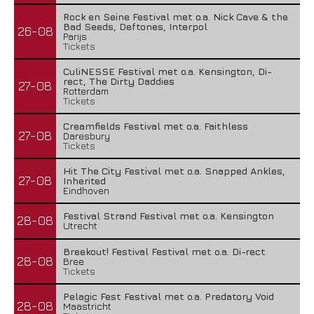
Rock en Seine Festival met o.a. Nick Cave & the
Bad Seeds, Deftones, Interpol
26-08
Parijs
Tickets
CuliNESSE Festival met o.a. Kensington, Di-
rect, The Dirty Daddies
27-08
Rotterdam
Tickets
Creamfields Festival met o.a. Faithless
27-08
Daresbury
Tickets
Hit The City Festival met o.a. Snapped Ankles,
27-08
Inherited
Eindhoven
Festival Strand Festival met o.a. Kensington
28-08
Utrecht
Breekout! Festival Festival met o.a. Di-rect
28-08
Bree
Tickets
Pelagic Fest Festival met o.a. Predatory Void
28-08
Maastricht