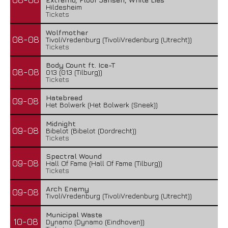
Hildesheim
Tickets
Wolfmother
08-08
TivoliVredenburg (TivoliVredenburg (Utrecht))
Tickets
Body Count ft. Ice-T
08-08
013 (013 (Tilburg))
Tickets
Hatebreed
09-08
Het Bolwerk (Het Bolwerk (Sneek))
Midnight
09-08
Bibelot (Bibelot (Dordrecht))
Tickets
Spectral Wound
09-08
Hall Of Fame (Hall Of Fame (Tilburg))
Tickets
Arch Enemy
09-08
TivoliVredenburg (TivoliVredenburg (Utrecht))
Municipal Waste
10-08
Dynamo (Dynamo (Eindhoven))