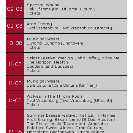
Spectral Wound
09-08
Hall Of Fame (Hall Of Fame (Tilburg))
Tickets
Arch Enemy
09-08
TivoliVredenburg (TivoliVredenburg (Utrecht))
Municipal Waste
10-08
Dynamo (Dynamo (Eindhoven))
Tickets
Sziget Festival met o.a. John Coffey, Bring Me
The Horizon, Health
11-08
Óbudai Eiland, Budapest
Tickets
Municipal Waste
11-08
Cafe Calluna (Cafe Calluna (Ommen))
Wolves In The Throne Room
11-08
TivoliVredenburg (TivoliVredenburg (Utrecht))
Tickets
Summer Breeze Festival met o.a. In Flames,
Arch Enemy, Saxon, Lamb Of God, Alestorm,
The Ghost Inside, Testament, Amorphis,
Paleface Swiss, Alcest, Orbit Culture,
12-08
Northlane, Deafheaven, Future Palace,