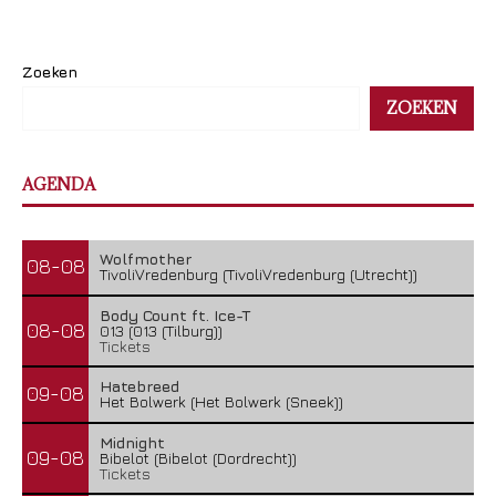
Zoeken
ZOEKEN
AGENDA
Wolfmother
08-08
TivoliVredenburg (TivoliVredenburg (Utrecht))
Body Count ft. Ice-T
08-08
013 (013 (Tilburg))
Tickets
Hatebreed
09-08
Het Bolwerk (Het Bolwerk (Sneek))
Midnight
09-08
Bibelot (Bibelot (Dordrecht))
Tickets