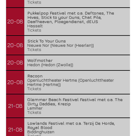
Tickets
Pukkelpop Festival met o.a. Deftones, The
Hives, Stick to your Guns, Chat Pile,
20-08
Deafheaven, Ploegendienst, dEUS
Hasselt
Tickets
Stick To Your Guns
20-08
Nieuwe Nor (Nieuwe Nor (Heerlen))
Tickets
Wolfmother
20-08
Hedon (Hedon (Zwolle))
Racoon
Openluchttheater Hertme (Openluchttheater
20-08
Hertme (Hertme))
Tickets
Glemmer Beach Festival Festival met o.a. The
Dirty Daddies, Krezip
21-08
Lemmer
Tickets
Lowlands Festival met o.a. Terzij De Horde,
Royal Blood
21-08
Biddinghuizen
Tickets