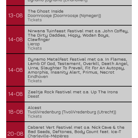
The Ghost Inside
13-08
Doornroosje (Doornroosje (Nijmegen))
Tickets
Nirwana Tuinfeest Festival met o.a. John Coffey,
The Dirty Daddies, Hiqpy, Wodan Boys,
14-08
Clawfinger
Lierop
Tickets
Dynamo MetalFest Festival met o.a. In Flames,
Lamb Of God, Testament, Overkill, Death Angel,
Urne, Slaughter To Prevail, Fit For An Autopsy,
14-08
Amorphis, Insanity Alert, Primus, Necrot
Eindhoven
Tickets
Zeeltje Rock Festival met o.a. Up The Irons
14-08
Deest
Alcest
18-08
TivoliVredenburg (TivoliVredenburg (Utrecht))
Tickets
Cabaret Vert Festival met o.a. Nick Cave & the
Bad Seeds, Deftones, Body Count feat. Ice-T
20-08
Charleville-Mézières