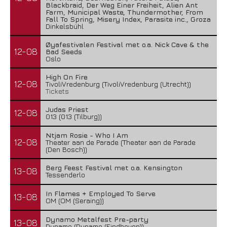
Blackbraid, Der Weg Einer Freiheit, Alien Ant
Farm, Municipal Waste, Thundermother, From
Fall To Spring, Misery Index, Parasite inc., Groza
Dinkelsbühl
Øyafestivalen Festival met o.a. Nick Cave & the
12-08
Bad Seeds
Oslo
High On Fire
12-08
TivoliVredenburg (TivoliVredenburg (Utrecht))
Tickets
Judas Priest
12-08
013 (013 (Tilburg))
Ntjam Rosie - Who I Am
12-08
Theater aan de Parade (Theater aan de Parade
(Den Bosch))
Berg Feest Festival met o.a. Kensington
13-08
Tessenderlo
In Flames + Employed To Serve
13-08
OM (OM (Seraing))
Dynamo Metalfest Pre-party
13-08
Dynamo (Dynamo (Eindhoven))