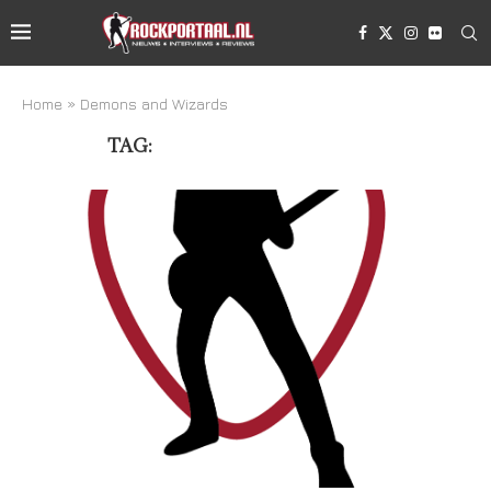
Home
»
Demons and Wizards
TAG:
DEMONS AND WIZARDS