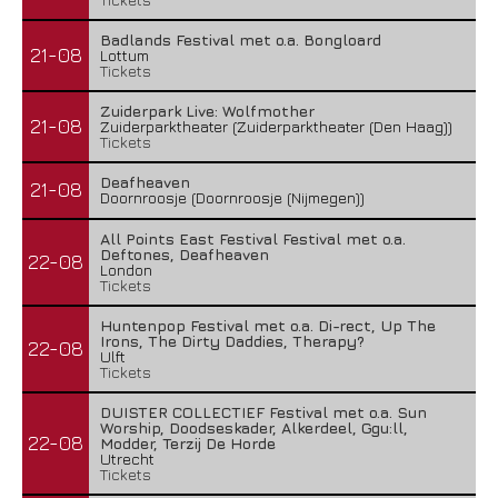
Badlands Festival met o.a. Bongloard
21-08
Lottum
Tickets
Zuiderpark Live: Wolfmother
21-08
Zuiderparktheater (Zuiderparktheater (Den Haag))
Tickets
Deafheaven
21-08
Doornroosje (Doornroosje (Nijmegen))
All Points East Festival Festival met o.a.
Deftones, Deafheaven
22-08
London
Tickets
Huntenpop Festival met o.a. Di-rect, Up The
Irons, The Dirty Daddies, Therapy?
22-08
Ulft
Tickets
DUISTER COLLECTIEF Festival met o.a. Sun
Worship, Doodseskader, Alkerdeel, Ggu:ll,
22-08
Modder, Terzij De Horde
Utrecht
Tickets