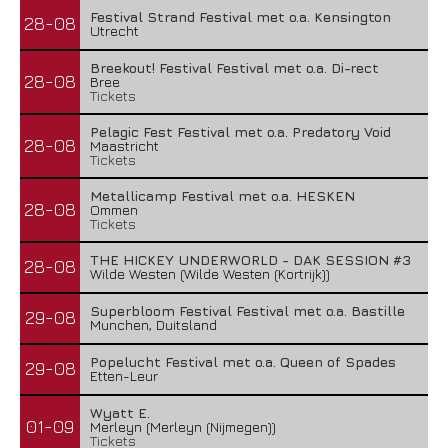
Festival Strand Festival met o.a. Kensington
28-08
Utrecht
Breekout! Festival Festival met o.a. Di-rect
28-08
Bree
Tickets
Pelagic Fest Festival met o.a. Predatory Void
28-08
Maastricht
Tickets
Metallicamp Festival met o.a. HESKEN
28-08
Ommen
Tickets
THE HICKEY UNDERWORLD - DAK SESSION #3
28-08
Wilde Westen (Wilde Westen (Kortrijk))
Superbloom Festival Festival met o.a. Bastille
29-08
Munchen, Duitsland
Popelucht Festival met o.a. Queen of Spades
29-08
Etten-Leur
Wyatt E.
01-09
Merleyn (Merleyn (Nijmegen))
Tickets