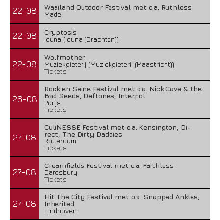
Waailand Outdoor Festival met o.a. Ruthless
22-08
Made
Cryptosis
22-08
Iduna (Iduna (Drachten))
Wolfmother
22-08
Muziekgieterij (Muziekgieterij (Maastricht))
Tickets
Rock en Seine Festival met o.a. Nick Cave & the
Bad Seeds, Deftones, Interpol
26-08
Parijs
Tickets
CuliNESSE Festival met o.a. Kensington, Di-
rect, The Dirty Daddies
27-08
Rotterdam
Tickets
Creamfields Festival met o.a. Faithless
27-08
Daresbury
Tickets
Hit The City Festival met o.a. Snapped Ankles,
27-08
Inherited
Eindhoven