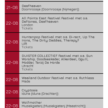
Deafheaven
21-08
Doornroosje (Doornroosje (Nijmegen))
All Points East Festival Festival met o.a.
Deftones, Deafheaven
22-08
London
Tickets
Huntenpop Festival met o.a. Di-rect, Up The
Irons, The Dirty Daddies, Therapy?
22-08
Ulft
Tickets
DUISTER COLLECTIEF Festival met o.a. Sun
Worship, Doodseskader, Alkerdeel, Ggu:ll,
22-08
Modder, Terzij De Horde
Utrecht
Tickets
Waailand Outdoor Festival met o.a. Ruthless
22-08
Made
Cryptosis
22-08
Iduna (Iduna (Drachten))
Wolfmother
22-08
Muziekgieterij (Muziekgieterij (Maastricht))