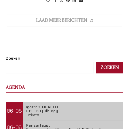
LAAD MEER BERICHTEN
Zoeken
ZOEKEN
AGENDA
Igorrr + HEALTH
06-08
013 (013 (Tilburg))
Tickets
Panzerfaust
06-08