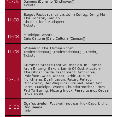
10-08
Dynamo (Dynamo (Eindhoven))
Tickets
Sziget Festival met o.a. John Coffey, Bring Me
The Horizon, Health
11-08
Óbudai Eiland, Budapest
Tickets
Municipal Waste
11-08
Cafe Calluna (Cafe Calluna (Ommen))
Wolves In The Throne Room
11-08
TivoliVredenburg (TivoliVredenburg (Utrecht))
Tickets
Summer Breeze Festival met o.a. In Flames,
Arch Enemy, Saxon, Lamb Of God, Alestorm,
The Ghost Inside, Testament, Amorphis,
Paleface Swiss, Alcest, Orbit Culture,
12-08
Northlane, Deafheaven, Future Palace,
Blackbraid, Der Weg Einer Freiheit, Alien Ant
Farm, Municipal Waste, Thundermother, From
Fall To Spring, Misery Index, Parasite inc., Groza
Dinkelsbühl
Øyafestivalen Festival met o.a. Nick Cave & the
12-08
Bad Seeds
Oslo