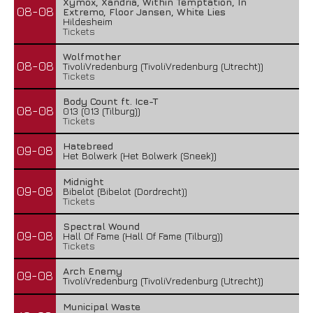
Xymox, Xandria, Within Temptation, In
08-08
Extremo, Floor Jansen, White Lies
Hildesheim
Tickets
Wolfmother
08-08
TivoliVredenburg (TivoliVredenburg (Utrecht))
Tickets
Body Count ft. Ice-T
08-08
013 (013 (Tilburg))
Tickets
Hatebreed
09-08
Het Bolwerk (Het Bolwerk (Sneek))
Midnight
09-08
Bibelot (Bibelot (Dordrecht))
Tickets
Spectral Wound
09-08
Hall Of Fame (Hall Of Fame (Tilburg))
Tickets
Arch Enemy
09-08
TivoliVredenburg (TivoliVredenburg (Utrecht))
Municipal Waste