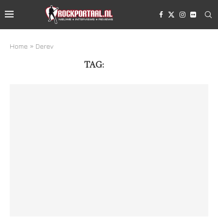
Home
»
Derev
TAG:
DEREV