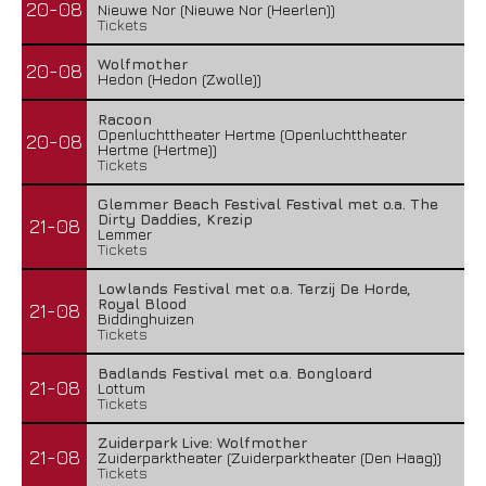
20-08
Nieuwe Nor (Nieuwe Nor (Heerlen))
Tickets
Wolfmother
20-08
Hedon (Hedon (Zwolle))
Racoon
Openluchttheater Hertme (Openluchttheater
20-08
Hertme (Hertme))
Tickets
Glemmer Beach Festival Festival met o.a. The
Dirty Daddies, Krezip
21-08
Lemmer
Tickets
Lowlands Festival met o.a. Terzij De Horde,
Royal Blood
21-08
Biddinghuizen
Tickets
Badlands Festival met o.a. Bongloard
21-08
Lottum
Tickets
Zuiderpark Live: Wolfmother
21-08
Zuiderparktheater (Zuiderparktheater (Den Haag))
Tickets