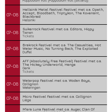
Poppodium Volt (Poppodium Volt (Sittard))
Hellsinki Metal Festival Festival met o.a. Opeth,
Accept, Bloodbath, Triptykon, The Kovenant,
07-08
Blackbraid
Helsinki
Suikerrock Festival met o.a. Editors, Hiqpy
07-08
Tienen
Tickets
Brakrock Festival met o.a. The Casualties, Hot
07-08
Water Music, No Turning Back, The Exploited
Duffel
AFF (Absolutely Free Festival) Festival met o.a.
The Hickey Underworld, Henge
07-08
Genk
Tickets
Waterpop Festival met o.a. Wodan Boys,
07-08
Collignon
Wateringen
Micro Festival Festival met o.a. Collignon
07-08
Liège
M'era Luna Festival met o.a. Auger, Clan Of