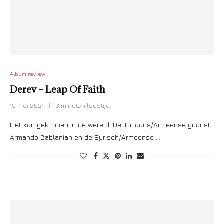
Album review
Derev – Leap Of Faith
19 mei 2021
3 minuten leestijd
Het kan gek lopen in de wereld. De Italiaans/Armeense gitarist
Armando Bablanian en de Syrisch/Armeense …