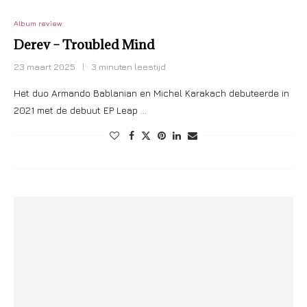
Album review
Derev – Troubled Mind
23 maart 2025
3 minuten leestijd
Het duo Armando Bablanian en Michel Karakach debuteerde in
2021 met de debuut EP Leap …