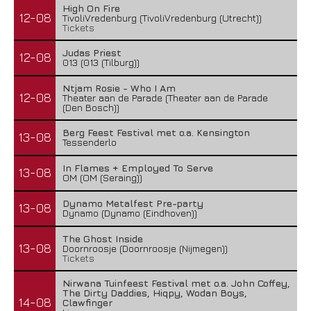
High On Fire
12-08
TivoliVredenburg (TivoliVredenburg (Utrecht))
Tickets
Judas Priest
12-08
013 (013 (Tilburg))
Ntjam Rosie - Who I Am
12-08
Theater aan de Parade (Theater aan de Parade
(Den Bosch))
Berg Feest Festival met o.a. Kensington
13-08
Tessenderlo
In Flames + Employed To Serve
13-08
OM (OM (Seraing))
Dynamo Metalfest Pre-party
13-08
Dynamo (Dynamo (Eindhoven))
The Ghost Inside
13-08
Doornroosje (Doornroosje (Nijmegen))
Tickets
Nirwana Tuinfeest Festival met o.a. John Coffey,
The Dirty Daddies, Hiqpy, Wodan Boys,
14-08
Clawfinger