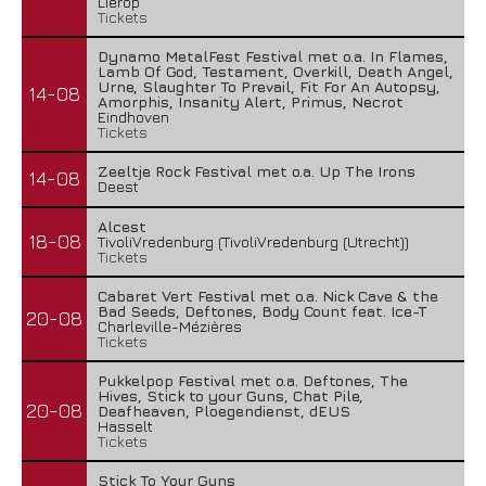
Lierop
Tickets
Dynamo MetalFest Festival met o.a. In Flames,
Lamb Of God, Testament, Overkill, Death Angel,
Urne, Slaughter To Prevail, Fit For An Autopsy,
14-08
Amorphis, Insanity Alert, Primus, Necrot
Eindhoven
Tickets
Zeeltje Rock Festival met o.a. Up The Irons
14-08
Deest
Alcest
18-08
TivoliVredenburg (TivoliVredenburg (Utrecht))
Tickets
Cabaret Vert Festival met o.a. Nick Cave & the
Bad Seeds, Deftones, Body Count feat. Ice-T
20-08
Charleville-Mézières
Tickets
Pukkelpop Festival met o.a. Deftones, The
Hives, Stick to your Guns, Chat Pile,
20-08
Deafheaven, Ploegendienst, dEUS
Hasselt
Tickets
Stick To Your Guns