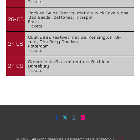
Tickets
Rock en Seine Festival met o.a. Nick Cave & the
Bad Seeds, Deftones, Interpol
26-08
Parijs
Tickets
CuliNESSE Festival met o.a. Kensington, Di-
rect, The Dirty Daddies
27-08
Rotterdam
Tickets
Creamfields Festival met o.a. Faithless
27-08
Daresbury
Tickets
@2023 - All Right Reserved. Designed and Developed by
Harm