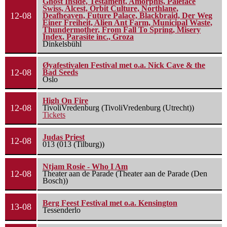
Ghost Inside, Testament, Amorphis, Paleface
Swiss, Alcest, Orbit Culture, Northlane,
12-08
Deafheaven, Future Palace, Blackbraid, Der Weg
Einer Freiheit, Alien Ant Farm, Municipal Waste,
Thundermother, From Fall To Spring, Misery
Index, Parasite inc., Groza
Dinkelsbühl
Øyafestivalen Festival met o.a. Nick Cave & the
12-08
Bad Seeds
Oslo
High On Fire
12-08
TivoliVredenburg (TivoliVredenburg (Utrecht))
Tickets
Judas Priest
12-08
013 (013 (Tilburg))
Ntjam Rosie - Who I Am
12-08
Theater aan de Parade (Theater aan de Parade (Den
Bosch))
Berg Feest Festival met o.a. Kensington
13-08
Tessenderlo