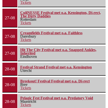
Tickets
CuliNESSE Festival met o.a. Kensington, Di-rect,
The Dirty Daddies
27-08
Rotterdam
Tickets
Creamfields Festival met o.a. Faithless
27-08
Daresbury
Tickets
Hit The City Festival met o.a. Snapped Ankles,
27-08
Inherited
Eindhoven
Festival Strand Festival met o.a. Kensington
28-08
Utrecht
Breekout! Festival Festival met o.a. Di-rect
28-08
Bree
Tickets
Pelagic Fest Festival met o.a. Predatory Void
28-08
Maastricht
Tickets