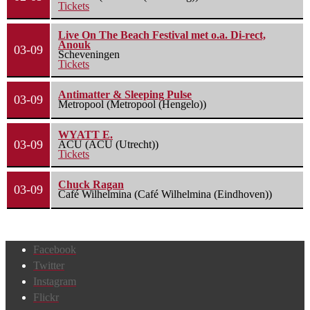
Tickets
Live On The Beach Festival met o.a. Di-rect,
Anouk
03-09
Scheveningen
Tickets
Antimatter & Sleeping Pulse
03-09
Metropool (Metropool (Hengelo))
WYATT E.
03-09
ACU (ACU (Utrecht))
Tickets
Chuck Ragan
03-09
Café Wilhelmina (Café Wilhelmina (Eindhoven))
Facebook
Twitter
Instagram
Flickr