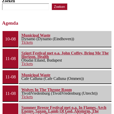
Zoeken
Zoeken
Agenda
Municipal Waste
10-08
Dynamo (Dynamo (Eindhoven))
Tickets
Sziget Festival met o.a. John Coffey, Bring Me The
Horizon, Health
11-08
Óbudai Eiland, Budapest
Tickets
Municipal Waste
11-08
Cafe Calluna (Cafe Calluna (Ommen))
Wolves In The Throne Room
11-08
TivoliVredenburg (TivoliVredenburg (Utrecht))
Tickets
Summer Breeze Festival met o.a. In Flames, Arch
Enemy, Saxon, Lamb Of God, Alestorm, The