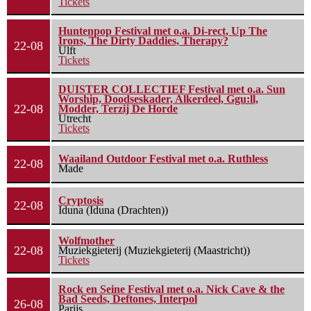
Tickets
Huntenpop Festival met o.a. Di-rect, Up The
Irons, The Dirty Daddies, Therapy?
22-08
Ulft
Tickets
DUISTER COLLECTIEF Festival met o.a. Sun
Worship, Doodseskader, Alkerdeel, Ggu:ll,
22-08
Modder, Terzij De Horde
Utrecht
Tickets
Waailand Outdoor Festival met o.a. Ruthless
22-08
Made
Cryptosis
22-08
Iduna (Iduna (Drachten))
Wolfmother
22-08
Muziekgieterij (Muziekgieterij (Maastricht))
Tickets
Rock en Seine Festival met o.a. Nick Cave & the
Bad Seeds, Deftones, Interpol
26-08
Parijs