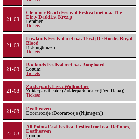
Glemmer Beach Festival Festival met o.a. The
Dirty Daddies, Krezip
21-08
Lemmer
Tickets
Lowlands Festival met o.a. Terzij De Horde, Royal
Blood
21-08
Biddinghuizen
Tickets
Badlands Festival met o.a. Bongloard
21-08
Lottum
Tickets
Zuiderpark Live: Wolfmother
21-08
Zuiderparktheater (Zuiderparktheater (Den Haag))
Tickets
Deafheaven
21-08
Doornroosje (Doornroosje (Nijmegen))
All Points East Festival Festival met o.a. Deftones,
Deafheaven
22-08
London