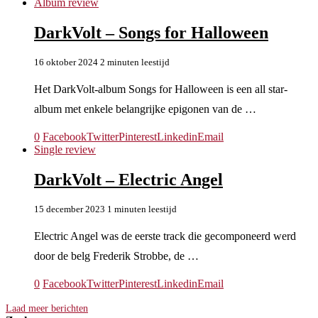
Album review
DarkVolt – Songs for Halloween
16 oktober 2024
2 minuten leestijd
Het DarkVolt-album Songs for Halloween is een all star-
album met enkele belangrijke epigonen van de …
0
Facebook
Twitter
Pinterest
Linkedin
Email
Single review
DarkVolt – Electric Angel
15 december 2023
1 minuten leestijd
Electric Angel was de eerste track die gecomponeerd werd
door de belg Frederik Strobbe, de …
0
Facebook
Twitter
Pinterest
Linkedin
Email
Laad meer berichten