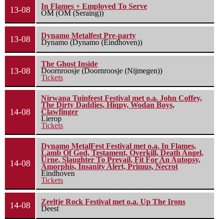
In Flames + Employed To Serve
13-08
OM (OM (Seraing))
Dynamo Metalfest Pre-party
13-08
Dynamo (Dynamo (Eindhoven))
The Ghost Inside
13-08
Doornroosje (Doornroosje (Nijmegen))
Tickets
Nirwana Tuinfeest Festival met o.a. John Coffey,
The Dirty Daddies, Hiqpy, Wodan Boys,
14-08
Clawfinger
Lierop
Tickets
Dynamo MetalFest Festival met o.a. In Flames,
Lamb Of God, Testament, Overkill, Death Angel,
Urne, Slaughter To Prevail, Fit For An Autopsy,
14-08
Amorphis, Insanity Alert, Primus, Necrot
Eindhoven
Tickets
Zeeltje Rock Festival met o.a. Up The Irons
14-08
Deest