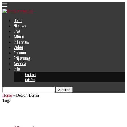
Home
Nieuws
Live
Album
Interview
Video
Column
Prijsvraag
Agenda
Info
Contact
Colofon
Zoeken
Home
»
Detroit-Berlin
Tag:
Detroit-Berlin