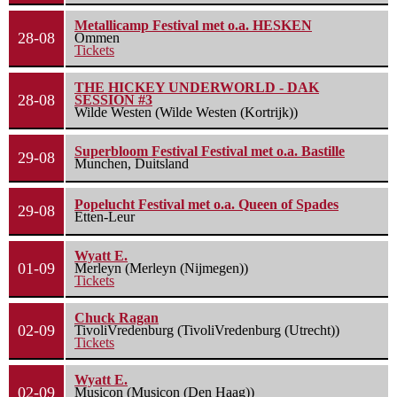
Metallicamp Festival met o.a. HESKEN
28-08
Ommen
Tickets
THE HICKEY UNDERWORLD - DAK
28-08
SESSION #3
Wilde Westen (Wilde Westen (Kortrijk))
Superbloom Festival Festival met o.a. Bastille
29-08
Munchen, Duitsland
Popelucht Festival met o.a. Queen of Spades
29-08
Etten-Leur
Wyatt E.
01-09
Merleyn (Merleyn (Nijmegen))
Tickets
Chuck Ragan
02-09
TivoliVredenburg (TivoliVredenburg (Utrecht))
Tickets
Wyatt E.
02-09
Musicon (Musicon (Den Haag))