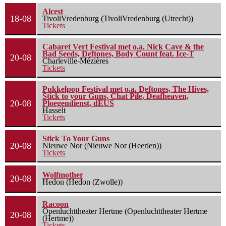
Alcest
18-08
TivoliVredenburg (TivoliVredenburg (Utrecht))
Tickets
Cabaret Vert Festival met o.a. Nick Cave & the
Bad Seeds, Deftones, Body Count feat. Ice-T
20-08
Charleville-Mézières
Tickets
Pukkelpop Festival met o.a. Deftones, The Hives,
Stick to your Guns, Chat Pile, Deafheaven,
20-08
Ploegendienst, dEUS
Hasselt
Tickets
Stick To Your Guns
20-08
Nieuwe Nor (Nieuwe Nor (Heerlen))
Tickets
Wolfmother
20-08
Hedon (Hedon (Zwolle))
Racoon
Openluchttheater Hertme (Openluchttheater Hertme
20-08
(Hertme))
Tickets