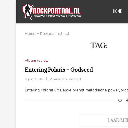
HOME
Home
»
Devious Instinct
TAG:
DEVI
Album review
Entering Polaris – Godseed
8 juni 2018
2 minuten leestijd
Entering Polaris uit België brengt melodische power/pro
LAAD ME