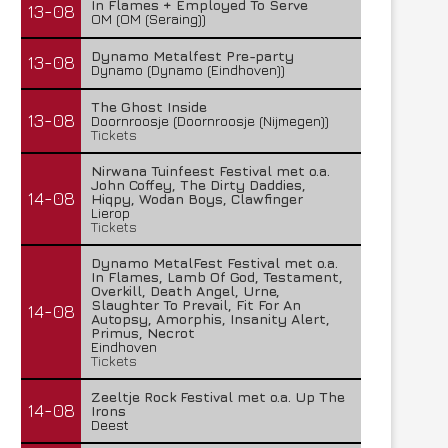
In Flames + Employed To Serve
13-08
OM (OM (Seraing))
Dynamo Metalfest Pre-party
13-08
Dynamo (Dynamo (Eindhoven))
The Ghost Inside
13-08
Doornroosje (Doornroosje (Nijmegen))
Tickets
Nirwana Tuinfeest Festival met o.a.
John Coffey, The Dirty Daddies,
14-08
Hiqpy, Wodan Boys, Clawfinger
Lierop
Tickets
Dynamo MetalFest Festival met o.a.
In Flames, Lamb Of God, Testament,
Overkill, Death Angel, Urne,
Slaughter To Prevail, Fit For An
14-08
Autopsy, Amorphis, Insanity Alert,
Primus, Necrot
Eindhoven
Tickets
Zeeltje Rock Festival met o.a. Up The
14-08
Irons
Deest