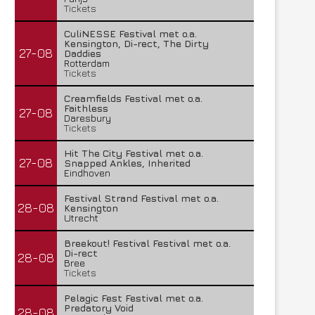
Tickets
CuliNESSE Festival met o.a.
Kensington, Di-rect, The Dirty
27-08
Daddies
Rotterdam
Tickets
Creamfields Festival met o.a.
Faithless
27-08
Daresbury
Tickets
Hit The City Festival met o.a.
27-08
Snapped Ankles, Inherited
Eindhoven
Festival Strand Festival met o.a.
28-08
Kensington
Utrecht
Breekout! Festival Festival met o.a.
Di-rect
28-08
Bree
Tickets
Pelagic Fest Festival met o.a.
Predatory Void
28-08