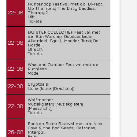
Huntenpop Festival met o.a. Di-rect,
Up The Irons, The Dirty Daddies,
22-08
Therapy?
Ulft
Tickets
DUISTER COLLECTIEF Festival met
o.a. Sun Worship, Doodseskader,
Alkerdeel, Ggu:ll, Modder, Terzij De
22-08
Horde
Utrecht
Tickets
Waailand Outdoor Festival met o.a.
22-08
Ruthless
Made
Cryptosis
22-08
Iduna (Iduna (Drachten))
Wolfmother
Muziekgieterij (Muziekgieterij
22-08
(Maastricht))
Tickets
Rock en Seine Festival met o.a. Nick
Cave & the Bad Seeds, Deftones,
26-08
Interpol
Parijs