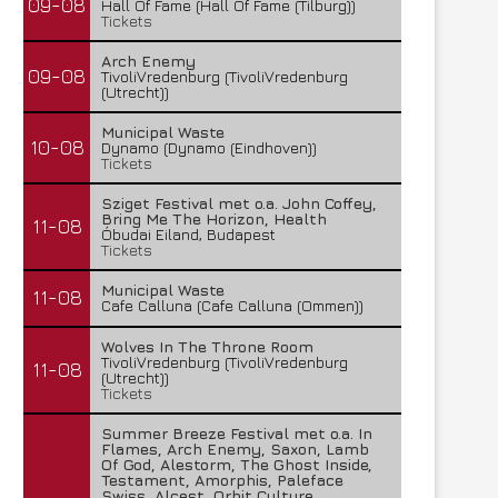
09-08
Hall Of Fame (Hall Of Fame (Tilburg))
Tickets
Arch Enemy
09-08
TivoliVredenburg (TivoliVredenburg
(Utrecht))
Municipal Waste
10-08
Dynamo (Dynamo (Eindhoven))
Tickets
Sziget Festival met o.a. John Coffey,
Bring Me The Horizon, Health
11-08
Óbudai Eiland, Budapest
Tickets
Municipal Waste
11-08
Cafe Calluna (Cafe Calluna (Ommen))
Wolves In The Throne Room
TivoliVredenburg (TivoliVredenburg
11-08
(Utrecht))
Tickets
Summer Breeze Festival met o.a. In
Flames, Arch Enemy, Saxon, Lamb
Of God, Alestorm, The Ghost Inside,
Testament, Amorphis, Paleface
Swiss, Alcest, Orbit Culture,