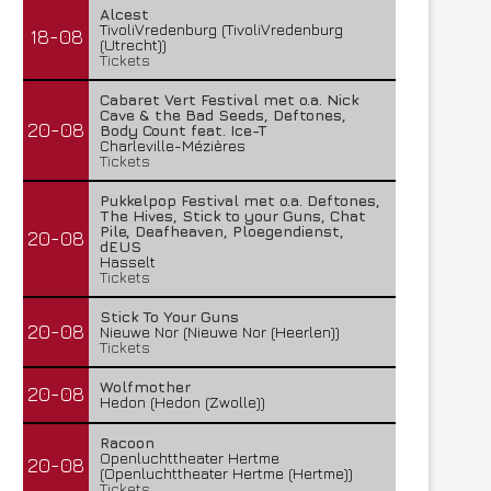
Alcest
TivoliVredenburg (TivoliVredenburg
18-08
(Utrecht))
Tickets
Cabaret Vert Festival met o.a. Nick
Cave & the Bad Seeds, Deftones,
20-08
Body Count feat. Ice-T
Charleville-Mézières
Tickets
Pukkelpop Festival met o.a. Deftones,
The Hives, Stick to your Guns, Chat
Pile, Deafheaven, Ploegendienst,
20-08
dEUS
Hasselt
Tickets
Stick To Your Guns
20-08
Nieuwe Nor (Nieuwe Nor (Heerlen))
Tickets
Wolfmother
20-08
Hedon (Hedon (Zwolle))
Racoon
Openluchttheater Hertme
20-08
(Openluchttheater Hertme (Hertme))
Tickets