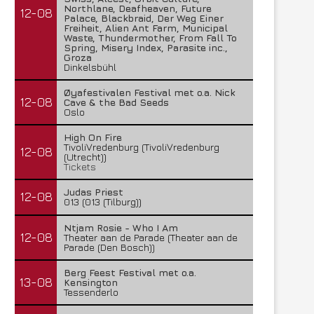
Northlane, Deafheaven, Future
12-08
Palace, Blackbraid, Der Weg Einer
Freiheit, Alien Ant Farm, Municipal
Waste, Thundermother, From Fall To
Spring, Misery Index, Parasite inc.,
Groza
Dinkelsbühl
Øyafestivalen Festival met o.a. Nick
12-08
Cave & the Bad Seeds
Oslo
High On Fire
TivoliVredenburg (TivoliVredenburg
12-08
(Utrecht))
Tickets
Judas Priest
12-08
013 (013 (Tilburg))
Ntjam Rosie - Who I Am
12-08
Theater aan de Parade (Theater aan de
Parade (Den Bosch))
Berg Feest Festival met o.a.
13-08
Kensington
Tessenderlo