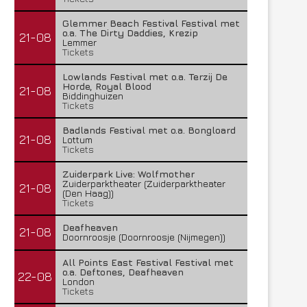
Glemmer Beach Festival Festival met
o.a. The Dirty Daddies, Krezip
21-08
Lemmer
Tickets
Lowlands Festival met o.a. Terzij De
Horde, Royal Blood
21-08
Biddinghuizen
Tickets
Badlands Festival met o.a. Bongloard
21-08
Lottum
Tickets
Zuiderpark Live: Wolfmother
Zuiderparktheater (Zuiderparktheater
21-08
(Den Haag))
Tickets
Deafheaven
21-08
Doornroosje (Doornroosje (Nijmegen))
All Points East Festival Festival met
o.a. Deftones, Deafheaven
22-08
London
Tickets