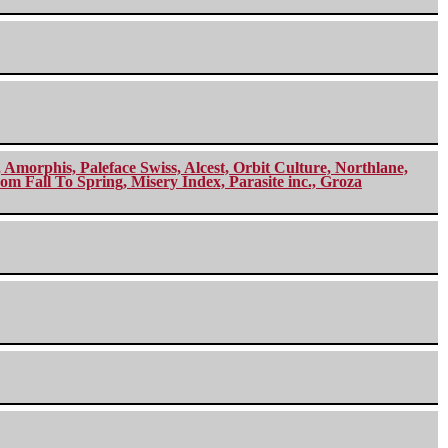
morphis, Paleface Swiss, Alcest, Orbit Culture, Northlane,
m Fall To Spring, Misery Index, Parasite inc., Groza