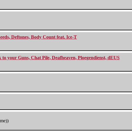
eeds, Deftones, Body Count feat. Ice-T
ck to your Guns, Chat Pile, Deafheaven, Ploegendienst, dEUS
tme))