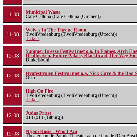
Municipal Waste
11-08
Cafe Calluna (Cafe Calluna (Ommen))
Wolves In The Throne Room
11-08
TivoliVredenburg (TivoliVredenburg (Utrecht))
Tickets
Summer Breeze Festival met o.a. In Flames, Arch Ene
12-08
Deafheaven, Future Palace, Blackbraid, Der Weg Eine
Dinkelsbühl
Øyafestivalen Festival met o.a. Nick Cave & the Bad 
12-08
Oslo
High On Fire
12-08
TivoliVredenburg (TivoliVredenburg (Utrecht))
Tickets
Judas Priest
12-08
013 (013 (Tilburg))
Ntjam Rosie - Who I Am
12-08
Theater aan de Parade (Theater aan de Parade (Den Bosc