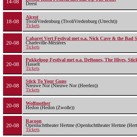
14-08
Deest
Alcest
18-08
TivoliVredenburg (TivoliVredenburg (Utrecht))
Tickets
Cabaret Vert Festival met o.a. Nick Cave & the Bad S
20-08
Charleville-Mézières
Tickets
Pukkelpop Festival met o.a. Deftones, The Hives, Sti
20-08
Hasselt
Tickets
Stick To Your Guns
20-08
Nieuwe Nor (Nieuwe Nor (Heerlen))
Tickets
Wolfmother
20-08
Hedon (Hedon (Zwolle))
Racoon
20-08
Openluchttheater Hertme (Openluchttheater Hertme (Her
Tickets