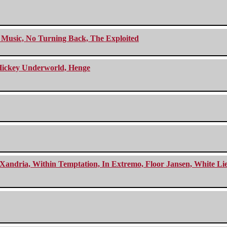
r Music, No Turning Back, The Exploited
e Hickey Underworld, Henge
Xandria, Within Temptation, In Extremo, Floor Jansen, White Li