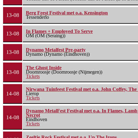
Berg Feest Festival met o.a. Kensington
13-08
Tessenderlo
In Flames + Employed To Serve
13-08
OM (OM (Seraing))
Dynamo Metalfest Pre-party
13-08
Dynamo (Dynamo (Eindhoven))
The Ghost Inside
13-08
Doornroosje (Doornroosje (Nijmegen))
Tickets
Nirwana Tuinfeest Festival met o.a. John Coffey, Th
14-08
Lierop
Tickets
Dynamo MetalFest Festival met o.a. In Flames, Lamb O
Necrot
14-08
Eindhoven
Tickets
Zeeltje Rock Festival met o.a. Up The Irons