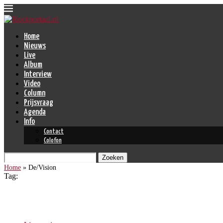
Home
Nieuws
Live
Album
Interview
Video
Column
Prijsvraag
Agenda
Info
Contact
Colofon
Zoeken
Home
»
De/Vision
Tag:
De/Vision