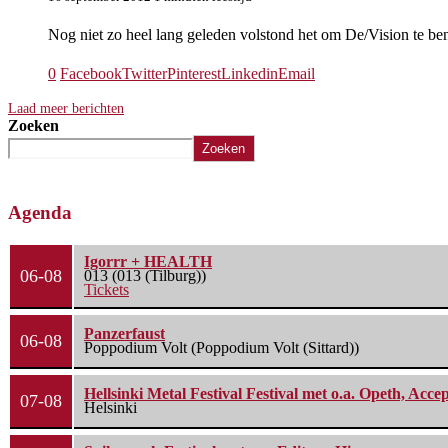
Nog niet zo heel lang geleden volstond het om De/Vision te b
0
Facebook
Twitter
Pinterest
Linkedin
Email
Laad meer berichten
Zoeken
Zoeken
Agenda
Igorrr + HEALTH
06-08
013 (013 (Tilburg))
Tickets
Panzerfaust
06-08
Poppodium Volt (Poppodium Volt (Sittard))
Hellsinki Metal Festival Festival met o.a. Opeth, Ac
07-08
Helsinki