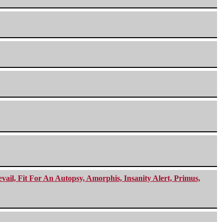
ail, Fit For An Autopsy, Amorphis, Insanity Alert, Primus,