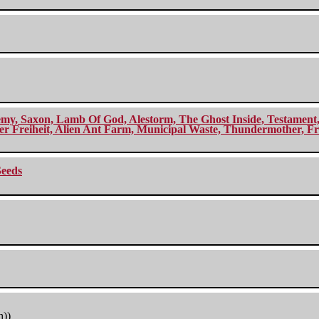
my, Saxon, Lamb Of God, Alestorm, The Ghost Inside, Testament, A
r Freiheit, Alien Ant Farm, Municipal Waste, Thundermother, Fro
Seeds
h))