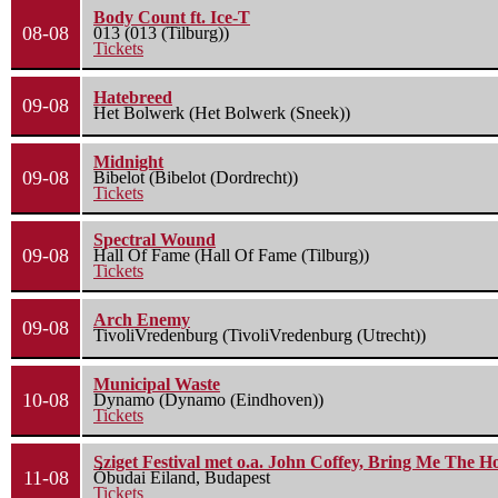
Body Count ft. Ice-T
08-08
013 (013 (Tilburg))
Tickets
Hatebreed
09-08
Het Bolwerk (Het Bolwerk (Sneek))
Midnight
09-08
Bibelot (Bibelot (Dordrecht))
Tickets
Spectral Wound
09-08
Hall Of Fame (Hall Of Fame (Tilburg))
Tickets
Arch Enemy
09-08
TivoliVredenburg (TivoliVredenburg (Utrecht))
Municipal Waste
10-08
Dynamo (Dynamo (Eindhoven))
Tickets
Sziget Festival met o.a. John Coffey, Bring Me The H
11-08
Óbudai Eiland, Budapest
Tickets