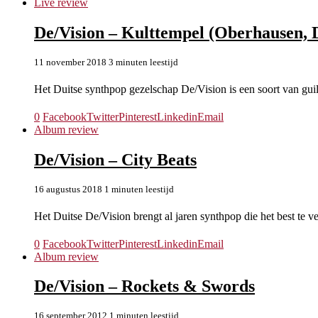
Live review
De/Vision – Kulttempel (Oberhausen, D
11 november 2018
3 minuten leestijd
Het Duitse synthpop gezelschap De/Vision is een soort van guil
0
Facebook
Twitter
Pinterest
Linkedin
Email
Album review
De/Vision – City Beats
16 augustus 2018
1 minuten leestijd
Het Duitse De/Vision brengt al jaren synthpop die het best te 
0
Facebook
Twitter
Pinterest
Linkedin
Email
Album review
De/Vision – Rockets & Swords
16 september 2012
1 minuten leestijd