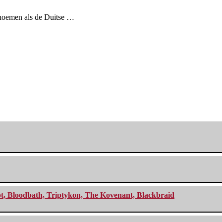
enoemen als de Duitse …
cept, Bloodbath, Triptykon, The Kovenant, Blackbraid