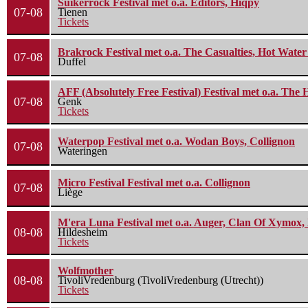
Suikerrock Festival met o.a. Editors, Hiqpy
07-08
Tienen
Tickets
Brakrock Festival met o.a. The Casualties, Hot Wate
07-08
Duffel
AFF (Absolutely Free Festival) Festival met o.a. Th
07-08
Genk
Tickets
Waterpop Festival met o.a. Wodan Boys, Collignon
07-08
Wateringen
Micro Festival Festival met o.a. Collignon
07-08
Liège
M'era Luna Festival met o.a. Auger, Clan Of Xymox, 
08-08
Hildesheim
Tickets
Wolfmother
08-08
TivoliVredenburg (TivoliVredenburg (Utrecht))
Tickets