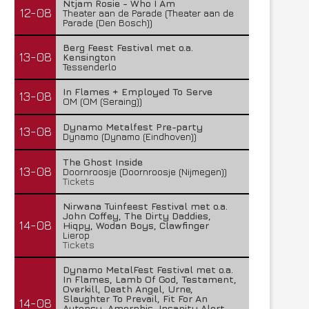
Ntjam Rosie - Who I Am
12-08
Theater aan de Parade (Theater aan de
Parade (Den Bosch))
Berg Feest Festival met o.a.
13-08
Kensington
Tessenderlo
In Flames + Employed To Serve
13-08
OM (OM (Seraing))
Dynamo Metalfest Pre-party
13-08
Dynamo (Dynamo (Eindhoven))
The Ghost Inside
13-08
Doornroosje (Doornroosje (Nijmegen))
Tickets
Nirwana Tuinfeest Festival met o.a.
John Coffey, The Dirty Daddies,
14-08
Hiqpy, Wodan Boys, Clawfinger
Lierop
Tickets
Dynamo MetalFest Festival met o.a.
In Flames, Lamb Of God, Testament,
Overkill, Death Angel, Urne,
Slaughter To Prevail, Fit For An
14-08
Autopsy, Amorphis, Insanity Alert,