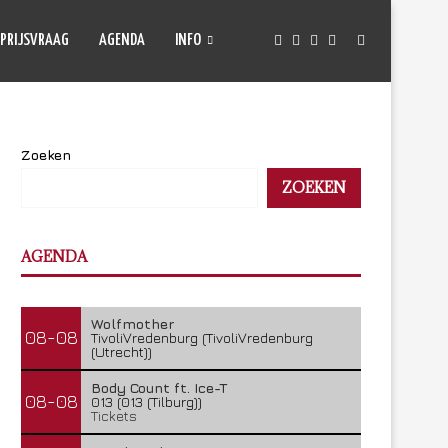
PRIJSVRAAG
AGENDA
INFO
Zoeken
ZOEKEN
AGENDA
Wolfmother
08-08
TivoliVredenburg (TivoliVredenburg
(Utrecht))
Body Count ft. Ice-T
08-08
013 (013 (Tilburg))
Tickets