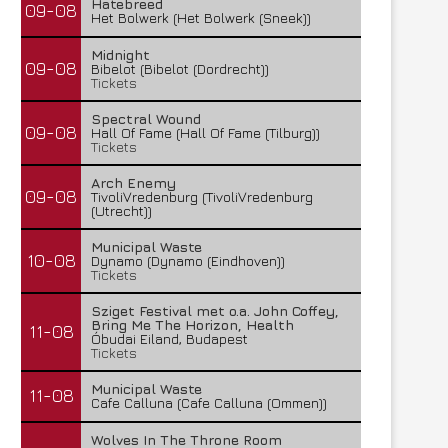
Hatebreed
09-08
Het Bolwerk (Het Bolwerk (Sneek))
Midnight
09-08
Bibelot (Bibelot (Dordrecht))
Tickets
Spectral Wound
09-08
Hall Of Fame (Hall Of Fame (Tilburg))
Tickets
Arch Enemy
09-08
TivoliVredenburg (TivoliVredenburg
(Utrecht))
Municipal Waste
10-08
Dynamo (Dynamo (Eindhoven))
Tickets
Sziget Festival met o.a. John Coffey,
Bring Me The Horizon, Health
11-08
Óbudai Eiland, Budapest
Tickets
Municipal Waste
11-08
Cafe Calluna (Cafe Calluna (Ommen))
Wolves In The Throne Room