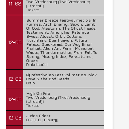
TivoliVredenburg (TivoliVredenburg
11-08
(Utrecht))
Tickets
Summer Breeze Festival met o.a. In
Flames, Arch Enemy, Saxon, Lamb
Of God, Alestorm, The Ghost Inside,
Testament, Amorphis, Paleface
Swiss, Alcest, Orbit Culture,
Northlane, Deafheaven, Future
12-08
Palace, Blackbraid, Der Weg Einer
Freiheit, Alien Ant Farm, Municipal
Waste, Thundermother, From Fall To
Spring, Misery Index, Parasite inc.,
Groza
Dinkelsbühl
Øyafestivalen Festival met o.a. Nick
12-08
Cave & the Bad Seeds
Oslo
High On Fire
TivoliVredenburg (TivoliVredenburg
12-08
(Utrecht))
Tickets
Judas Priest
12-08
013 (013 (Tilburg))