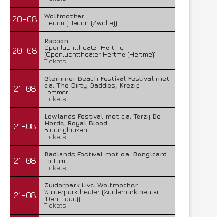
Wolfmother
20-08
Hedon (Hedon (Zwolle))
Racoon
Openluchttheater Hertme
20-08
(Openluchttheater Hertme (Hertme))
Tickets
Glemmer Beach Festival Festival met
o.a. The Dirty Daddies, Krezip
21-08
Lemmer
Tickets
Lowlands Festival met o.a. Terzij De
Horde, Royal Blood
21-08
Biddinghuizen
Tickets
Badlands Festival met o.a. Bongloard
21-08
Lottum
Tickets
Zuiderpark Live: Wolfmother
Zuiderparktheater (Zuiderparktheater
21-08
(Den Haag))
Tickets