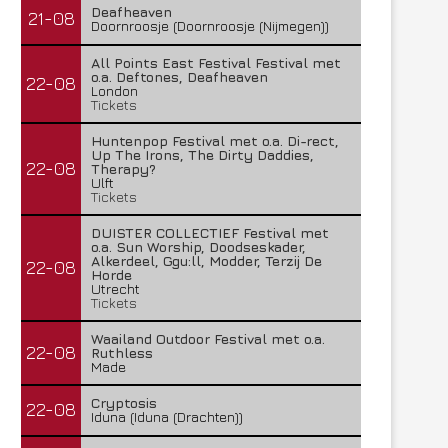
Deafheaven
21-08
Doornroosje (Doornroosje (Nijmegen))
All Points East Festival Festival met
o.a. Deftones, Deafheaven
22-08
London
Tickets
Huntenpop Festival met o.a. Di-rect,
Up The Irons, The Dirty Daddies,
22-08
Therapy?
Ulft
Tickets
DUISTER COLLECTIEF Festival met
o.a. Sun Worship, Doodseskader,
Alkerdeel, Ggu:ll, Modder, Terzij De
22-08
Horde
Utrecht
Tickets
Waailand Outdoor Festival met o.a.
22-08
Ruthless
Made
Cryptosis
22-08
Iduna (Iduna (Drachten))