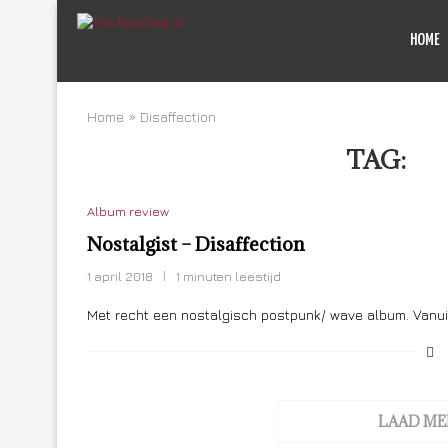
HOME
Home
»
Disaffection
TAG:
DI
Album review
Nostalgist – Disaffection
1 april 2018
1 minuten leestijd
Met recht een nostalgisch postpunk/ wave album. Vanui
LAAD ME