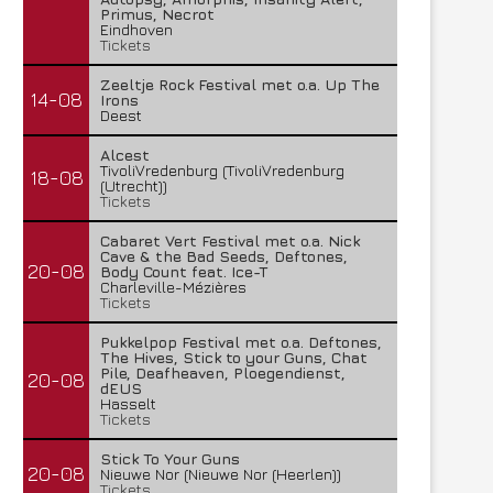
Primus, Necrot
Eindhoven
Tickets
Zeeltje Rock Festival met o.a. Up The
14-08
Irons
Deest
Alcest
TivoliVredenburg (TivoliVredenburg
18-08
(Utrecht))
Tickets
Cabaret Vert Festival met o.a. Nick
Cave & the Bad Seeds, Deftones,
20-08
Body Count feat. Ice-T
Charleville-Mézières
Tickets
Pukkelpop Festival met o.a. Deftones,
The Hives, Stick to your Guns, Chat
Pile, Deafheaven, Ploegendienst,
20-08
dEUS
Hasselt
Tickets
Stick To Your Guns
20-08
Nieuwe Nor (Nieuwe Nor (Heerlen))
Tickets