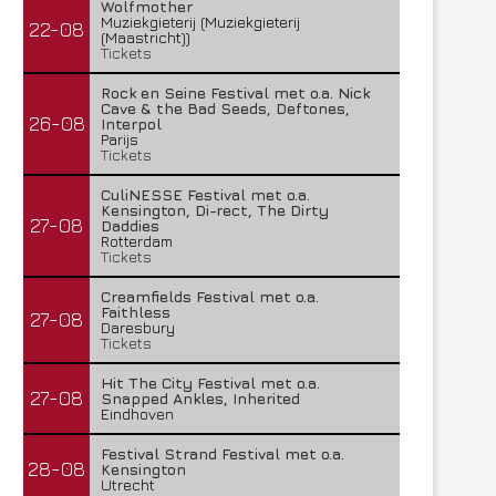
Wolfmother
Muziekgieterij (Muziekgieterij
22-08
(Maastricht))
Tickets
Rock en Seine Festival met o.a. Nick
Cave & the Bad Seeds, Deftones,
26-08
Interpol
Parijs
Tickets
CuliNESSE Festival met o.a.
Kensington, Di-rect, The Dirty
27-08
Daddies
Rotterdam
Tickets
Creamfields Festival met o.a.
Faithless
27-08
Daresbury
Tickets
Hit The City Festival met o.a.
27-08
Snapped Ankles, Inherited
Eindhoven
Festival Strand Festival met o.a.
28-08
Kensington
Utrecht