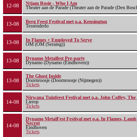
Ntjam Rosie - Who I Am
12-08
Theater aan de Parade (Theater aan de Parade (Den Bosc
Berg Feest Festival met o.a. Kensington
13-08
Tessenderlo
In Flames + Employed To Serve
13-08
OM (OM (Seraing))
Dynamo Metalfest Pre-party
13-08
Dynamo (Dynamo (Eindhoven))
The Ghost Inside
13-08
Doornroosje (Doornroosje (Nijmegen))
Tickets
Nirwana Tuinfeest Festival met o.a. John Coffey, Th
14-08
Lierop
Tickets
Dynamo MetalFest Festival met o.a. In Flames, Lamb O
Necrot
14-08
Eindhoven
Tickets