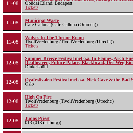
11-08
Óbudai Eiland, Budapest
Tickets
Municipal Waste
11-08
Cafe Calluna (Cafe Calluna (Ommen))
Wolves In The Throne Room
11-08
TivoliVredenburg (TivoliVredenburg (Utrecht))
Tickets
Summer Breeze Festival met o.a. In Flames, Arch Ene
12-08
Deafheaven, Future Palace, Blackbraid, Der Weg Eine
Dinkelsbühl
Øyafestivalen Festival met o.a. Nick Cave & the Bad 
12-08
Oslo
High On Fire
12-08
TivoliVredenburg (TivoliVredenburg (Utrecht))
Tickets
Judas Priest
12-08
013 (013 (Tilburg))