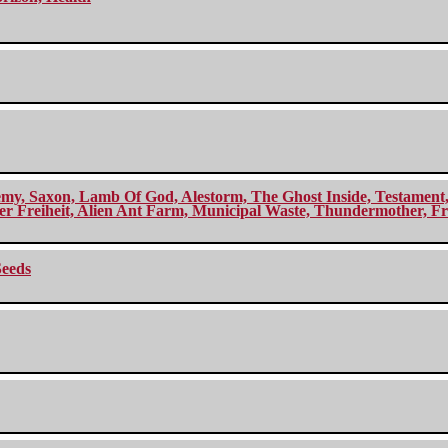
my, Saxon, Lamb Of God, Alestorm, The Ghost Inside, Testament, A
r Freiheit, Alien Ant Farm, Municipal Waste, Thundermother, Fro
Seeds