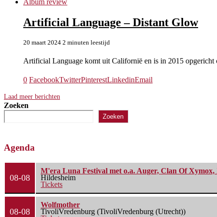
Album review
Artificial Language – Distant Glow
20 maart 2024
2 minuten leestijd
Artificial Language komt uit Californië en is in 2015 opgericht
0
Facebook
Twitter
Pinterest
Linkedin
Email
Laad meer berichten
Zoeken
Zoeken
Agenda
M'era Luna Festival met o.a. Auger, Clan Of Xymox, 
08-08
Hildesheim
Tickets
Wolfmother
08-08
TivoliVredenburg (TivoliVredenburg (Utrecht))