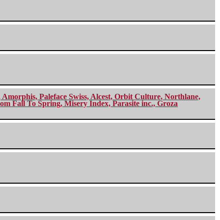
morphis, Paleface Swiss, Alcest, Orbit Culture, Northlane,
m Fall To Spring, Misery Index, Parasite inc., Groza