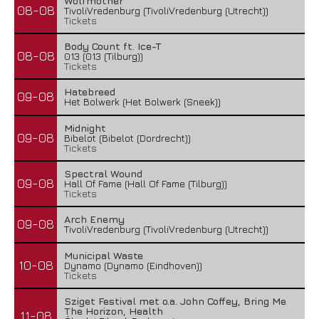
Wolfmother
08-08
TivoliVredenburg (TivoliVredenburg (Utrecht))
Tickets
Body Count ft. Ice-T
08-08
013 (013 (Tilburg))
Tickets
Hatebreed
09-08
Het Bolwerk (Het Bolwerk (Sneek))
Midnight
09-08
Bibelot (Bibelot (Dordrecht))
Tickets
Spectral Wound
09-08
Hall Of Fame (Hall Of Fame (Tilburg))
Tickets
Arch Enemy
09-08
TivoliVredenburg (TivoliVredenburg (Utrecht))
Municipal Waste
10-08
Dynamo (Dynamo (Eindhoven))
Tickets
Sziget Festival met o.a. John Coffey, Bring Me
The Horizon, Health
11-08