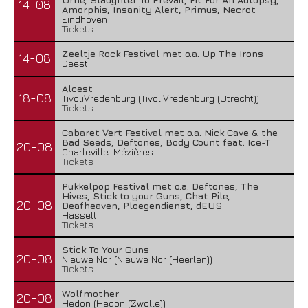
14-08
Amorphis, Insanity Alert, Primus, Necrot
Eindhoven
Tickets
Zeeltje Rock Festival met o.a. Up The Irons
14-08
Deest
Alcest
18-08
TivoliVredenburg (TivoliVredenburg (Utrecht))
Tickets
Cabaret Vert Festival met o.a. Nick Cave & the
Bad Seeds, Deftones, Body Count feat. Ice-T
20-08
Charleville-Mézières
Tickets
Pukkelpop Festival met o.a. Deftones, The
Hives, Stick to your Guns, Chat Pile,
20-08
Deafheaven, Ploegendienst, dEUS
Hasselt
Tickets
Stick To Your Guns
20-08
Nieuwe Nor (Nieuwe Nor (Heerlen))
Tickets
Wolfmother
20-08
Hedon (Hedon (Zwolle))