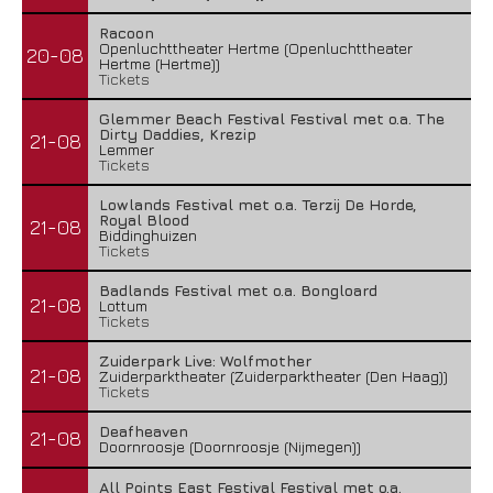
Racoon
Openluchttheater Hertme (Openluchttheater
20-08
Hertme (Hertme))
Tickets
Glemmer Beach Festival Festival met o.a. The
Dirty Daddies, Krezip
21-08
Lemmer
Tickets
Lowlands Festival met o.a. Terzij De Horde,
Royal Blood
21-08
Biddinghuizen
Tickets
Badlands Festival met o.a. Bongloard
21-08
Lottum
Tickets
Zuiderpark Live: Wolfmother
21-08
Zuiderparktheater (Zuiderparktheater (Den Haag))
Tickets
Deafheaven
21-08
Doornroosje (Doornroosje (Nijmegen))
All Points East Festival Festival met o.a.