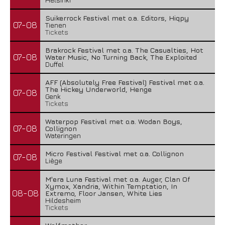
Suikerrock Festival met o.a. Editors, Hiqpy
07-08
Tienen
Tickets
Brakrock Festival met o.a. The Casualties, Hot
07-08
Water Music, No Turning Back, The Exploited
Duffel
AFF (Absolutely Free Festival) Festival met o.a.
The Hickey Underworld, Henge
07-08
Genk
Tickets
Waterpop Festival met o.a. Wodan Boys,
07-08
Collignon
Wateringen
Micro Festival Festival met o.a. Collignon
07-08
Liège
M'era Luna Festival met o.a. Auger, Clan Of
Xymox, Xandria, Within Temptation, In
08-08
Extremo, Floor Jansen, White Lies
Hildesheim
Tickets