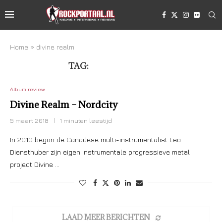
Home
»
divine realm
TAG:
DIVINE REALM
Album review
Divine Realm – Nordcity
5 maart 2018
1 minuten leestijd
In 2010 begon de Canadese multi-instrumentalist Leo
Diensthuber zijn eigen instrumentale progressieve metal
project Divine …
LAAD MEER BERICHTEN