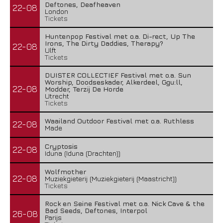
Deftones, Deafheaven
22-08
London
Tickets
Huntenpop Festival met o.a. Di-rect, Up The
Irons, The Dirty Daddies, Therapy?
22-08
Ulft
Tickets
DUISTER COLLECTIEF Festival met o.a. Sun
Worship, Doodseskader, Alkerdeel, Ggu:ll,
22-08
Modder, Terzij De Horde
Utrecht
Tickets
Waailand Outdoor Festival met o.a. Ruthless
22-08
Made
Cryptosis
22-08
Iduna (Iduna (Drachten))
Wolfmother
22-08
Muziekgieterij (Muziekgieterij (Maastricht))
Tickets
Rock en Seine Festival met o.a. Nick Cave & the
Bad Seeds, Deftones, Interpol
26-08
Parijs