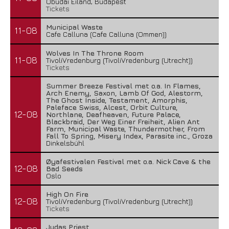
Óbudai Eiland, Budapest
Tickets
Municipal Waste
11-08
Cafe Calluna (Cafe Calluna (Ommen))
Wolves In The Throne Room
11-08
TivoliVredenburg (TivoliVredenburg (Utrecht))
Tickets
Summer Breeze Festival met o.a. In Flames,
Arch Enemy, Saxon, Lamb Of God, Alestorm,
The Ghost Inside, Testament, Amorphis,
Paleface Swiss, Alcest, Orbit Culture,
12-08
Northlane, Deafheaven, Future Palace,
Blackbraid, Der Weg Einer Freiheit, Alien Ant
Farm, Municipal Waste, Thundermother, From
Fall To Spring, Misery Index, Parasite inc., Groza
Dinkelsbühl
Øyafestivalen Festival met o.a. Nick Cave & the
12-08
Bad Seeds
Oslo
High On Fire
12-08
TivoliVredenburg (TivoliVredenburg (Utrecht))
Tickets
Judas Priest