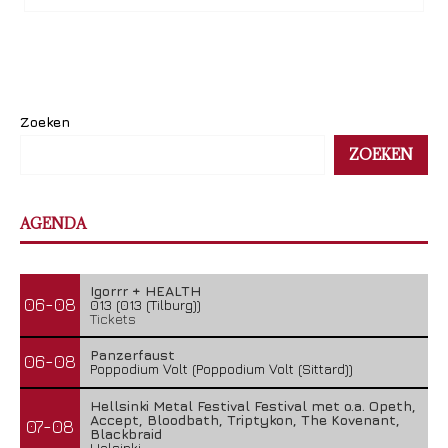
Zoeken
ZOEKEN
AGENDA
Igorrr + HEALTH
06-08
013 (013 (Tilburg))
Tickets
Panzerfaust
06-08
Poppodium Volt (Poppodium Volt (Sittard))
Hellsinki Metal Festival Festival met o.a. Opeth,
Accept, Bloodbath, Triptykon, The Kovenant,
07-08
Blackbraid
Helsinki