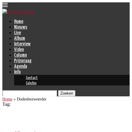
Home
Nieuws
Live
Album
Interview
Video
Column
Prijsvraag
Agenda
Info
Contact
Colofon
Zoeken
Home
»
Dodenbezweerder
Tag:
Dodenbezweerder