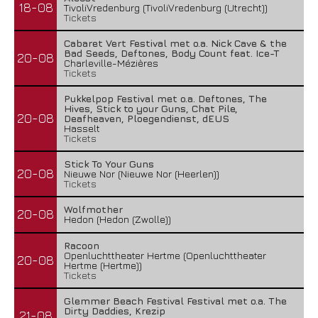
18-08
TivoliVredenburg (TivoliVredenburg (Utrecht))
Tickets
Cabaret Vert Festival met o.a. Nick Cave & the
Bad Seeds, Deftones, Body Count feat. Ice-T
20-08
Charleville-Mézières
Tickets
Pukkelpop Festival met o.a. Deftones, The
Hives, Stick to your Guns, Chat Pile,
20-08
Deafheaven, Ploegendienst, dEUS
Hasselt
Tickets
Stick To Your Guns
20-08
Nieuwe Nor (Nieuwe Nor (Heerlen))
Tickets
Wolfmother
20-08
Hedon (Hedon (Zwolle))
Racoon
Openluchttheater Hertme (Openluchttheater
20-08
Hertme (Hertme))
Tickets
Glemmer Beach Festival Festival met o.a. The
Dirty Daddies, Krezip
21-08