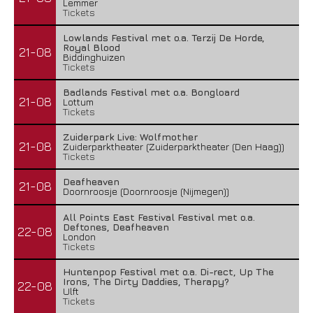
Lemmer
Tickets
Lowlands Festival met o.a. Terzij De Horde,
Royal Blood
21-08
Biddinghuizen
Tickets
Badlands Festival met o.a. Bongloard
21-08
Lottum
Tickets
Zuiderpark Live: Wolfmother
21-08
Zuiderparktheater (Zuiderparktheater (Den Haag))
Tickets
Deafheaven
21-08
Doornroosje (Doornroosje (Nijmegen))
All Points East Festival Festival met o.a.
Deftones, Deafheaven
22-08
London
Tickets
Huntenpop Festival met o.a. Di-rect, Up The
Irons, The Dirty Daddies, Therapy?
22-08
Ulft
Tickets