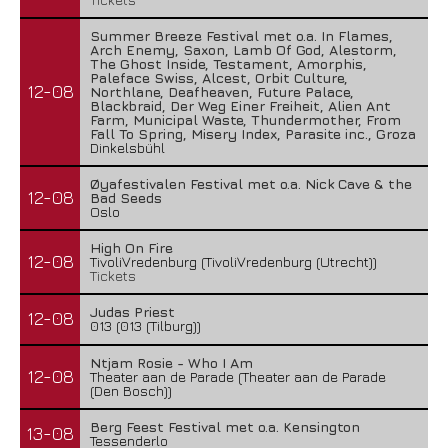
Summer Breeze Festival met o.a. In Flames,
Arch Enemy, Saxon, Lamb Of God, Alestorm,
The Ghost Inside, Testament, Amorphis,
Paleface Swiss, Alcest, Orbit Culture,
12-08
Northlane, Deafheaven, Future Palace,
Blackbraid, Der Weg Einer Freiheit, Alien Ant
Farm, Municipal Waste, Thundermother, From
Fall To Spring, Misery Index, Parasite inc., Groza
Dinkelsbühl
Øyafestivalen Festival met o.a. Nick Cave & the
12-08
Bad Seeds
Oslo
High On Fire
12-08
TivoliVredenburg (TivoliVredenburg (Utrecht))
Tickets
Judas Priest
12-08
013 (013 (Tilburg))
Ntjam Rosie - Who I Am
12-08
Theater aan de Parade (Theater aan de Parade
(Den Bosch))
Berg Feest Festival met o.a. Kensington
13-08
Tessenderlo