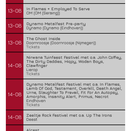
In Flames + Employed To Serve
13-08
OM (OM (Seraing))
Dynamo Metalfest Pre-party
13-08
Dynamo (Dynamo (Eindhoven))
The Ghost Inside
13-08
Doornroosje (Doornroosje (Nijmegen))
Tickets
Nirwana Tuinfeest Festival met o.a. John Coffey,
The Dirty Daddies, Hiqpy, Wodan Boys,
14-08
Clawfinger
Lierop
Tickets
Dynamo MetalFest Festival met o.a. In Flames,
Lamb Of God, Testament, Overkill, Death Angel,
Urne, Slaughter To Prevail, Fit For An Autopsy,
14-08
Amorphis, Insanity Alert, Primus, Necrot
Eindhoven
Tickets
Zeeltje Rock Festival met o.a. Up The Irons
14-08
Deest
Alcest