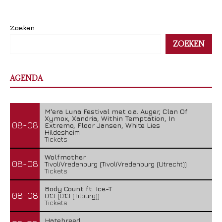
Zoeken
ZOEKEN
AGENDA
M'era Luna Festival met o.a. Auger, Clan Of
Xymox, Xandria, Within Temptation, In
08-08
Extremo, Floor Jansen, White Lies
Hildesheim
Tickets
Wolfmother
08-08
TivoliVredenburg (TivoliVredenburg (Utrecht))
Tickets
Body Count ft. Ice-T
08-08
013 (013 (Tilburg))
Tickets
Hatebreed