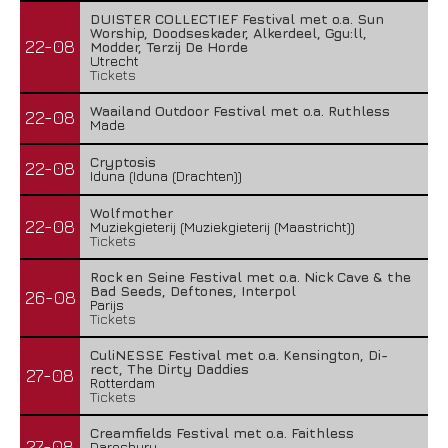
DUISTER COLLECTIEF Festival met o.a. Sun
Worship, Doodseskader, Alkerdeel, Ggu:ll,
22-08
Modder, Terzij De Horde
Utrecht
Tickets
Waailand Outdoor Festival met o.a. Ruthless
22-08
Made
Cryptosis
22-08
Iduna (Iduna (Drachten))
Wolfmother
22-08
Muziekgieterij (Muziekgieterij (Maastricht))
Tickets
Rock en Seine Festival met o.a. Nick Cave & the
Bad Seeds, Deftones, Interpol
26-08
Parijs
Tickets
CuliNESSE Festival met o.a. Kensington, Di-
rect, The Dirty Daddies
27-08
Rotterdam
Tickets
Creamfields Festival met o.a. Faithless
27-08
Daresbury