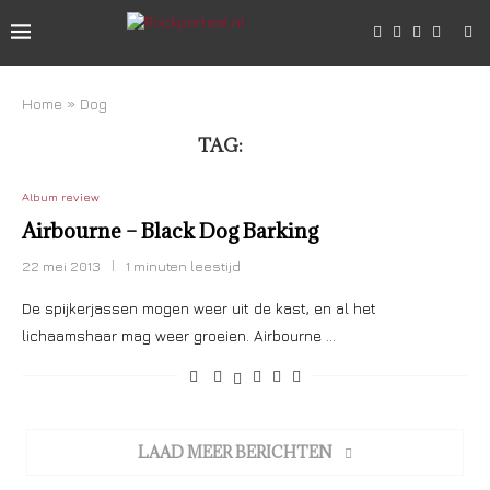
Home
»
Dog
TAG:
DOG
Album review
Airbourne – Black Dog Barking
22 mei 2013
1 minuten leestijd
De spijkerjassen mogen weer uit de kast, en al het
lichaamshaar mag weer groeien. Airbourne …
LAAD MEER BERICHTEN