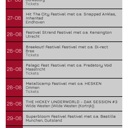
Tickets
Hit The City Festival met o.a. Snapped Ankles,
27-08
Inherited
Eindhoven
Festival Strand Festival met o.a. Kensington
28-08
Utrecht
Breekout! Festival Festival met o.a. Di-rect
28-08
Bree
Tickets
Pelagic Fest Festival met o.a. Predatory Void
28-08
Maastricht
Tickets
Metallicamp Festival met o.a. HESKEN
28-08
Ommen
Tickets
THE HICKEY UNDERWORLD - DAK SESSION #3
28-08
Wilde Westen (Wilde Westen (Kortrijk))
Superbloom Festival Festival met o.a. Bastille
29-08
Munchen, Duitsland