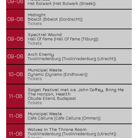
09-08
Het Bolwerk (Het Bolwerk (Sneek))
Midnight
09-08
Bibelot (Bibelot (Dordrecht))
Tickets
Spectral Wound
09-08
Hall Of Fame (Hall Of Fame (Tilburg))
Tickets
Arch Enemy
09-08
TivoliVredenburg (TivoliVredenburg (Utrecht))
Municipal Waste
10-08
Dynamo (Dynamo (Eindhoven))
Tickets
Sziget Festival met o.a. John Coffey, Bring Me
The Horizon, Health
11-08
Óbudai Eiland, Budapest
Tickets
Municipal Waste
11-08
Cafe Calluna (Cafe Calluna (Ommen))
Wolves In The Throne Room
11-08
TivoliVredenburg (TivoliVredenburg (Utrecht))
Tickets