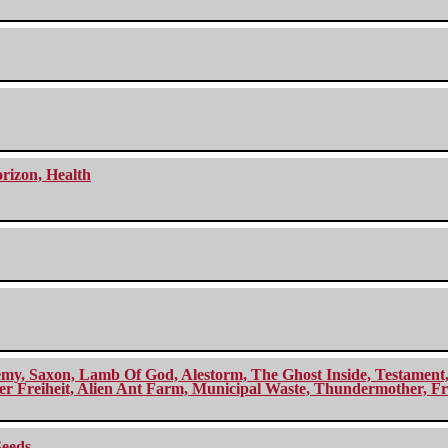
orizon, Health
my, Saxon, Lamb Of God, Alestorm, The Ghost Inside, Testament, A
r Freiheit, Alien Ant Farm, Municipal Waste, Thundermother, Fro
Seeds