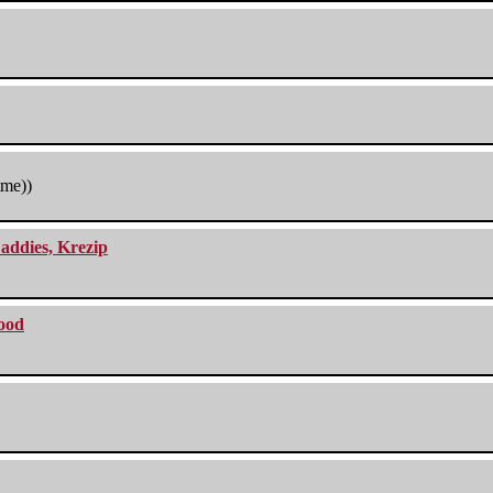
tme))
addies, Krezip
lood