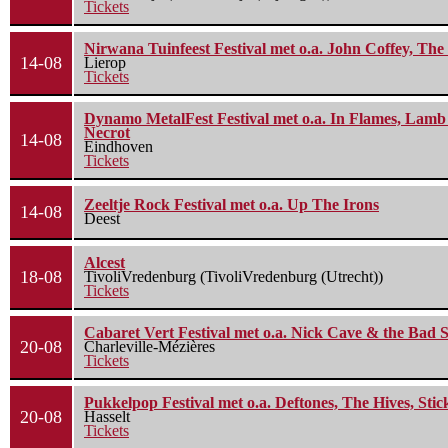
Tickets
Nirwana Tuinfeest Festival met o.a. John Coffey, Th
14-08
Lierop
Tickets
Dynamo MetalFest Festival met o.a. In Flames, Lamb O
Necrot
14-08
Eindhoven
Tickets
Zeeltje Rock Festival met o.a. Up The Irons
14-08
Deest
Alcest
18-08
TivoliVredenburg (TivoliVredenburg (Utrecht))
Tickets
Cabaret Vert Festival met o.a. Nick Cave & the Bad S
20-08
Charleville-Mézières
Tickets
Pukkelpop Festival met o.a. Deftones, The Hives, Sti
20-08
Hasselt
Tickets