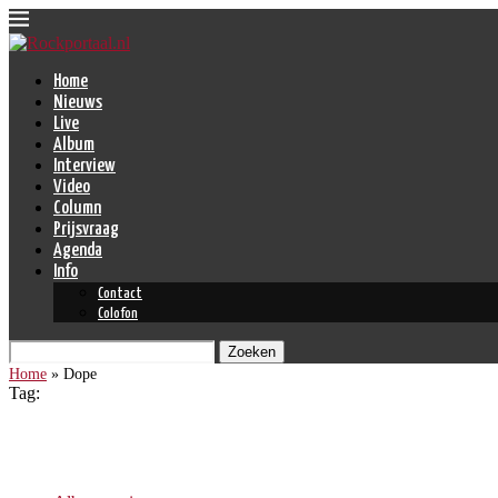
Home
Nieuws
Live
Album
Interview
Video
Column
Prijsvraag
Agenda
Info
Contact
Colofon
Zoeken
Home
»
Dope
Tag:
Dope