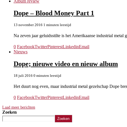
Album review
Dope – Blood Money Part 1
13 november 2016
1 minuten leestijd
Na zeven jaar geluidsstilte is het Amerikaanse industrial met
0
Facebook
Twitter
Pinterest
Linkedin
Email
Nieuws
Dope; nieuwe video en nieuw album
18 juli 2016
0 minuten leestijd
Het duurt nog even, maar industrial metal gezelschap Dope b
0
Facebook
Twitter
Pinterest
Linkedin
Email
Laad meer berichten
Zoeken
Zoeken