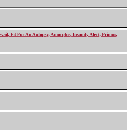
ail, Fit For An Autopsy, Amorphis, Insanity Alert, Primus,