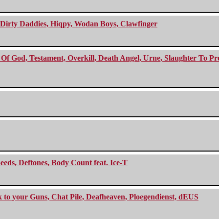
e Dirty Daddies, Hiqpy, Wodan Boys, Clawfinger
f God, Testament, Overkill, Death Angel, Urne, Slaughter To Prev
eeds, Deftones, Body Count feat. Ice-T
ck to your Guns, Chat Pile, Deafheaven, Ploegendienst, dEUS