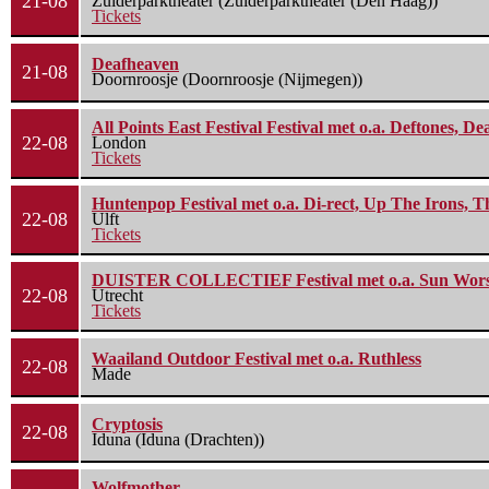
21-08
Zuiderparktheater (Zuiderparktheater (Den Haag))
Tickets
Deafheaven
21-08
Doornroosje (Doornroosje (Nijmegen))
All Points East Festival Festival met o.a. Deftones, D
22-08
London
Tickets
Huntenpop Festival met o.a. Di-rect, Up The Irons, 
22-08
Ulft
Tickets
DUISTER COLLECTIEF Festival met o.a. Sun Worship
22-08
Utrecht
Tickets
Waailand Outdoor Festival met o.a. Ruthless
22-08
Made
Cryptosis
22-08
Iduna (Iduna (Drachten))
Wolfmother