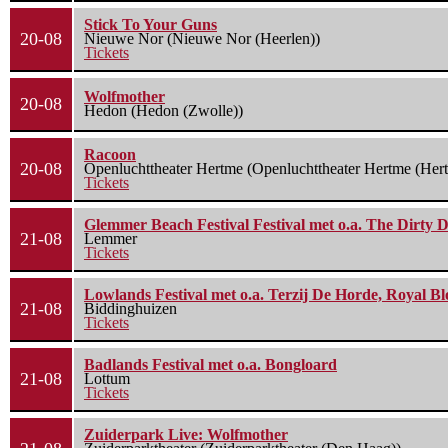
Stick To Your Guns
20-08
Nieuwe Nor (Nieuwe Nor (Heerlen))
Tickets
Wolfmother
20-08
Hedon (Hedon (Zwolle))
Racoon
20-08
Openluchttheater Hertme (Openluchttheater Hertme (Her
Tickets
Glemmer Beach Festival Festival met o.a. The Dirty D
21-08
Lemmer
Tickets
Lowlands Festival met o.a. Terzij De Horde, Royal B
21-08
Biddinghuizen
Tickets
Badlands Festival met o.a. Bongloard
21-08
Lottum
Tickets
Zuiderpark Live: Wolfmother