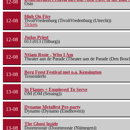
12-08
Oslo
High On Fire
12-08
TivoliVredenburg (TivoliVredenburg (Utrecht))
Tickets
Judas Priest
12-08
013 (013 (Tilburg))
Ntjam Rosie - Who I Am
12-08
Theater aan de Parade (Theater aan de Parade (Den Bosc
Berg Feest Festival met o.a. Kensington
13-08
Tessenderlo
In Flames + Employed To Serve
13-08
OM (OM (Seraing))
Dynamo Metalfest Pre-party
13-08
Dynamo (Dynamo (Eindhoven))
The Ghost Inside
13-08
Doornroosje (Doornroosje (Nijmegen))