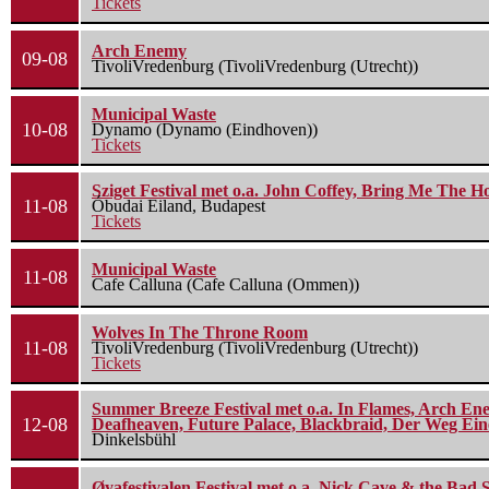
Tickets
Arch Enemy
09-08
TivoliVredenburg (TivoliVredenburg (Utrecht))
Municipal Waste
10-08
Dynamo (Dynamo (Eindhoven))
Tickets
Sziget Festival met o.a. John Coffey, Bring Me The H
11-08
Óbudai Eiland, Budapest
Tickets
Municipal Waste
11-08
Cafe Calluna (Cafe Calluna (Ommen))
Wolves In The Throne Room
11-08
TivoliVredenburg (TivoliVredenburg (Utrecht))
Tickets
Summer Breeze Festival met o.a. In Flames, Arch Ene
12-08
Deafheaven, Future Palace, Blackbraid, Der Weg Eine
Dinkelsbühl
Øyafestivalen Festival met o.a. Nick Cave & the Bad 