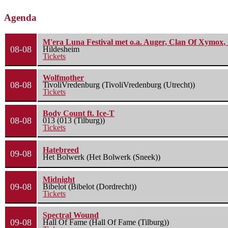
Agenda
M'era Luna Festival met o.a. Auger, Clan Of Xymox, 
08-08
Hildesheim
Tickets
Wolfmother
08-08
TivoliVredenburg (TivoliVredenburg (Utrecht))
Tickets
Body Count ft. Ice-T
08-08
013 (013 (Tilburg))
Tickets
Hatebreed
09-08
Het Bolwerk (Het Bolwerk (Sneek))
Midnight
09-08
Bibelot (Bibelot (Dordrecht))
Tickets
Spectral Wound
09-08
Hall Of Fame (Hall Of Fame (Tilburg))