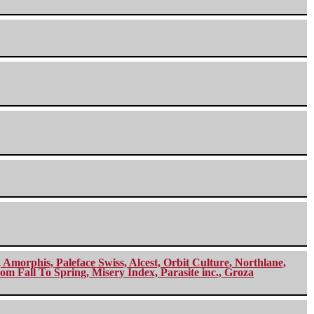
morphis, Paleface Swiss, Alcest, Orbit Culture, Northlane,
m Fall To Spring, Misery Index, Parasite inc., Groza