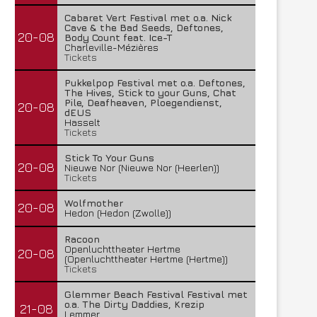
Cabaret Vert Festival met o.a. Nick
Cave & the Bad Seeds, Deftones,
20-08
Body Count feat. Ice-T
Charleville-Mézières
Tickets
Pukkelpop Festival met o.a. Deftones,
The Hives, Stick to your Guns, Chat
Pile, Deafheaven, Ploegendienst,
20-08
dEUS
Hasselt
Tickets
Stick To Your Guns
20-08
Nieuwe Nor (Nieuwe Nor (Heerlen))
Tickets
Wolfmother
20-08
Hedon (Hedon (Zwolle))
Racoon
Openluchttheater Hertme
20-08
(Openluchttheater Hertme (Hertme))
Tickets
Glemmer Beach Festival Festival met
o.a. The Dirty Daddies, Krezip
21-08
Lemmer