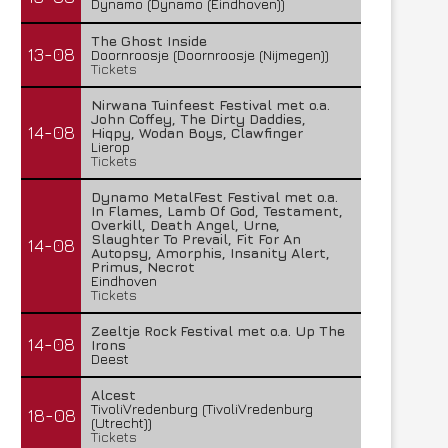
Dynamo (Dynamo (Eindhoven))
The Ghost Inside
13-08
Doornroosje (Doornroosje (Nijmegen))
Tickets
Nirwana Tuinfeest Festival met o.a.
John Coffey, The Dirty Daddies,
14-08
Hiqpy, Wodan Boys, Clawfinger
Lierop
Tickets
Dynamo MetalFest Festival met o.a.
In Flames, Lamb Of God, Testament,
Overkill, Death Angel, Urne,
Slaughter To Prevail, Fit For An
14-08
Autopsy, Amorphis, Insanity Alert,
Primus, Necrot
Eindhoven
Tickets
Zeeltje Rock Festival met o.a. Up The
14-08
Irons
Deest
Alcest
TivoliVredenburg (TivoliVredenburg
18-08
(Utrecht))
Tickets