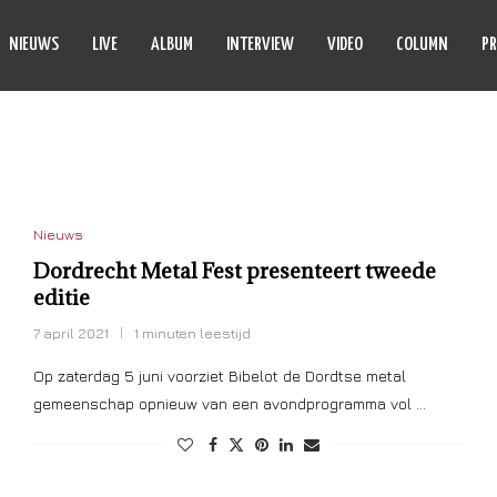
NIEUWS
LIVE
ALBUM
INTERVIEW
VIDEO
COLUMN
PR
CHT METAL FEST
Nieuws
Dordrecht Metal Fest presenteert tweede
editie
7 april 2021
1 minuten leestijd
Op zaterdag 5 juni voorziet Bibelot de Dordtse metal
gemeenschap opnieuw van een avondprogramma vol …