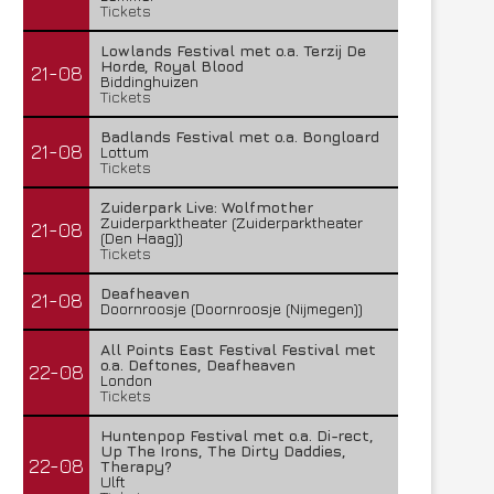
Tickets
Lowlands Festival met o.a. Terzij De
Horde, Royal Blood
21-08
Biddinghuizen
Tickets
Badlands Festival met o.a. Bongloard
21-08
Lottum
Tickets
Zuiderpark Live: Wolfmother
Zuiderparktheater (Zuiderparktheater
21-08
(Den Haag))
Tickets
Deafheaven
21-08
Doornroosje (Doornroosje (Nijmegen))
All Points East Festival Festival met
o.a. Deftones, Deafheaven
22-08
London
Tickets
Huntenpop Festival met o.a. Di-rect,
Up The Irons, The Dirty Daddies,
22-08
Therapy?
Ulft