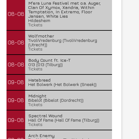
M'era Luna Festival met o.a. Auger,
Clan Of Xymox, Xandria, Within
Temptation, In Extremo, Floor
08-08
Jansen, White Lies
Hildesheim
Tickets
Wolfmother
TivoliVredenburg (TivoliVredenburg
08-08
(Utrecht))
Tickets
Body Count ft. Ice-T
08-08
013 (013 (Tilburg))
Tickets
Hatebreed
09-08
Het Bolwerk (Het Bolwerk (Sneek))
Midnight
09-08
Bibelot (Bibelot (Dordrecht))
Tickets
Spectral Wound
09-08
Hall Of Fame (Hall Of Fame (Tilburg))
Tickets
Arch Enemy