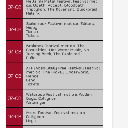
Hellsinki Metal Festival Festival met
o.a. Opeth, Accept, Bloodbath,
07-08
Triptykon, The Kovenant, Blackbraid
Helsinki
Suikerrock Festival met o.a. Editors,
Hiqpy
07-08
Tienen
Tickets
Brakrock Festival met o.a. The
Casualties, Hot Water Music, No
07-08
Turning Back, The Exploited
Duffel
AFF (Absolutely Free Festival) Festival
met o.a. The Hickey Underworld,
07-08
Henge
Genk
Tickets
Waterpop Festival met o.a. Wodan
07-08
Boys, Collignon
Wateringen
Micro Festival Festival met o.a.
07-08
Collignon
Liège