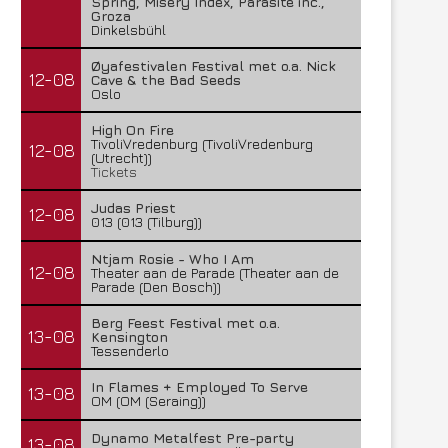
Spring, Misery Index, Parasite inc.,
Groza
Dinkelsbühl
Øyafestivalen Festival met o.a. Nick
12-08
Cave & the Bad Seeds
Oslo
High On Fire
TivoliVredenburg (TivoliVredenburg
12-08
(Utrecht))
Tickets
Judas Priest
12-08
013 (013 (Tilburg))
Ntjam Rosie - Who I Am
12-08
Theater aan de Parade (Theater aan de
Parade (Den Bosch))
Berg Feest Festival met o.a.
13-08
Kensington
Tessenderlo
In Flames + Employed To Serve
13-08
OM (OM (Seraing))
Dynamo Metalfest Pre-party
13-08