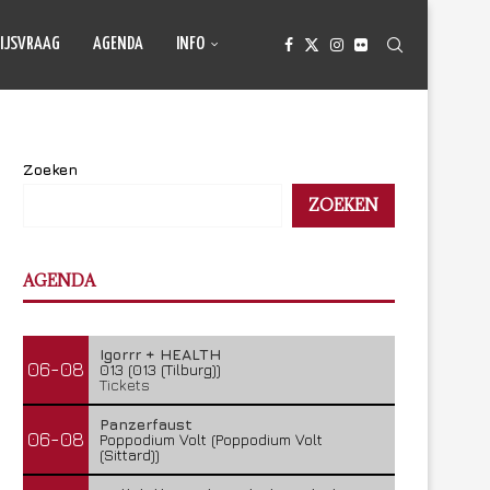
IJSVRAAG
AGENDA
INFO
Zoeken
ZOEKEN
AGENDA
Igorrr + HEALTH
06-08
013 (013 (Tilburg))
Tickets
Panzerfaust
06-08
Poppodium Volt (Poppodium Volt
(Sittard))