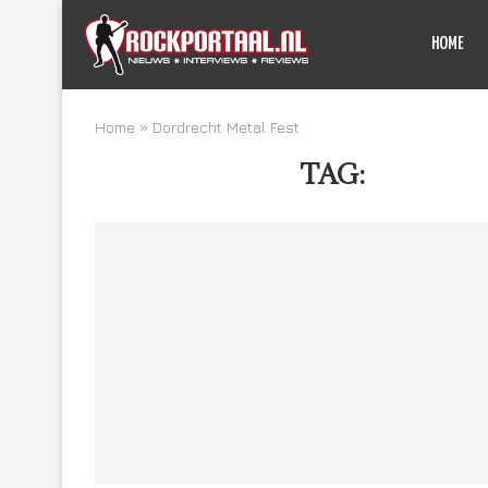
HOME
Home
»
Dordrecht Metal Fest
TAG:
DORDRE