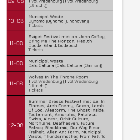
09-08
TivoliVredenburg (TivoliVredenburg
(Utrecht))
Municipal Waste
10-08
Dynamo (Dynamo (Eindhoven))
Tickets
Sziget Festival met o.a. John Coffey,
Bring Me The Horizon, Health
11-08
Óbudai Eiland, Budapest
Tickets
Municipal Waste
11-08
Cafe Calluna (Cafe Calluna (Ommen))
Wolves In The Throne Room
TivoliVredenburg (TivoliVredenburg
11-08
(Utrecht))
Tickets
Summer Breeze Festival met o.a. In
Flames, Arch Enemy, Saxon, Lamb
Of God, Alestorm, The Ghost Inside,
Testament, Amorphis, Paleface
Swiss, Alcest, Orbit Culture,
Northlane, Deafheaven, Future
12-08
Palace, Blackbraid, Der Weg Einer
Freiheit, Alien Ant Farm, Municipal
Waste, Thundermother, From Fall To