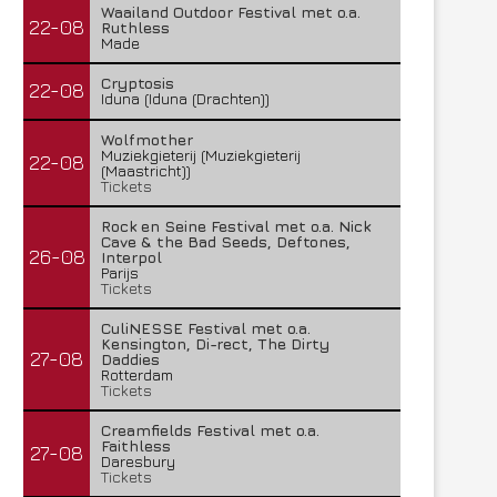
Waailand Outdoor Festival met o.a.
22-08
Ruthless
Made
Cryptosis
22-08
Iduna (Iduna (Drachten))
Wolfmother
Muziekgieterij (Muziekgieterij
22-08
(Maastricht))
Tickets
Rock en Seine Festival met o.a. Nick
Cave & the Bad Seeds, Deftones,
26-08
Interpol
Parijs
Tickets
CuliNESSE Festival met o.a.
Kensington, Di-rect, The Dirty
27-08
Daddies
Rotterdam
Tickets
Creamfields Festival met o.a.
Faithless
27-08
Daresbury
Tickets