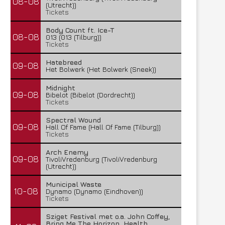
08-08
(Utrecht))
Tickets
Body Count ft. Ice-T
08-08
013 (013 (Tilburg))
Tickets
Hatebreed
09-08
Het Bolwerk (Het Bolwerk (Sneek))
Midnight
09-08
Bibelot (Bibelot (Dordrecht))
Tickets
Spectral Wound
09-08
Hall Of Fame (Hall Of Fame (Tilburg))
Tickets
Arch Enemy
09-08
TivoliVredenburg (TivoliVredenburg
(Utrecht))
Municipal Waste
10-08
Dynamo (Dynamo (Eindhoven))
Tickets
Sziget Festival met o.a. John Coffey,
Bring Me The Horizon, Health