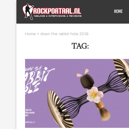
HOME
Home
»
down the rabbit hole 2019
TAG:
DOWN THE