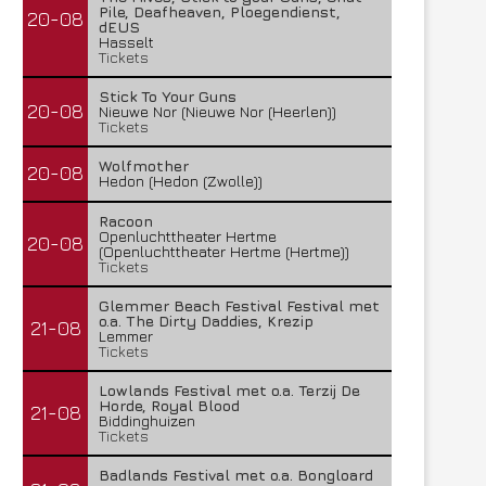
Pile, Deafheaven, Ploegendienst,
20-08
dEUS
Hasselt
Tickets
Stick To Your Guns
20-08
Nieuwe Nor (Nieuwe Nor (Heerlen))
Tickets
Wolfmother
20-08
Hedon (Hedon (Zwolle))
Racoon
Openluchttheater Hertme
20-08
(Openluchttheater Hertme (Hertme))
Tickets
Glemmer Beach Festival Festival met
o.a. The Dirty Daddies, Krezip
21-08
Lemmer
Tickets
Lowlands Festival met o.a. Terzij De
Horde, Royal Blood
21-08
Biddinghuizen
Tickets
Badlands Festival met o.a. Bongloard