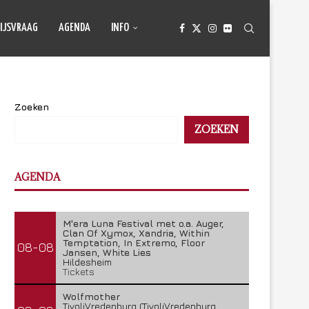
IJSVRAAG
AGENDA
INFO
Zoeken
ZOEKEN
AGENDA
M'era Luna Festival met o.a. Auger,
Clan Of Xymox, Xandria, Within
Temptation, In Extremo, Floor
08-08
Jansen, White Lies
Hildesheim
Tickets
Wolfmother
TivoliVredenburg (TivoliVredenburg