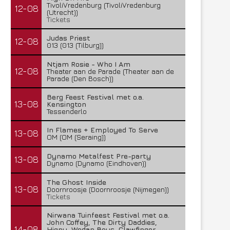
TivoliVredenburg (TivoliVredenburg
12-08
(Utrecht))
Tickets
Judas Priest
12-08
013 (013 (Tilburg))
Ntjam Rosie - Who I Am
12-08
Theater aan de Parade (Theater aan de
Parade (Den Bosch))
Berg Feest Festival met o.a.
13-08
Kensington
Tessenderlo
In Flames + Employed To Serve
13-08
OM (OM (Seraing))
Dynamo Metalfest Pre-party
13-08
Dynamo (Dynamo (Eindhoven))
The Ghost Inside
13-08
Doornroosje (Doornroosje (Nijmegen))
Tickets
Nirwana Tuinfeest Festival met o.a.
John Coffey, The Dirty Daddies,
14-08
Hiqpy, Wodan Boys, Clawfinger