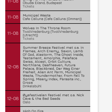
11-08
Óbudai Eiland, Budapest
Tickets
Municipal Waste
11-08
Cafe Calluna (Cafe Calluna (Ommen))
Wolves In The Throne Room
TivoliVredenburg (TivoliVredenburg
11-08
(Utrecht))
Tickets
Summer Breeze Festival met o.a. In
Flames, Arch Enemy, Saxon, Lamb
Of God, Alestorm, The Ghost Inside,
Testament, Amorphis, Paleface
Swiss, Alcest, Orbit Culture,
Northlane, Deafheaven, Future
12-08
Palace, Blackbraid, Der Weg Einer
Freiheit, Alien Ant Farm, Municipal
Waste, Thundermother, From Fall To
Spring, Misery Index, Parasite inc.,
Groza
Dinkelsbühl
Øyafestivalen Festival met o.a. Nick
12-08
Cave & the Bad Seeds
Oslo
High On Fire