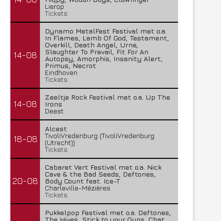
Lierop
Tickets
Dynamo MetalFest Festival met o.a.
In Flames, Lamb Of God, Testament,
Overkill, Death Angel, Urne,
Slaughter To Prevail, Fit For An
14-08
Autopsy, Amorphis, Insanity Alert,
Primus, Necrot
Eindhoven
Tickets
Zeeltje Rock Festival met o.a. Up The
14-08
Irons
Deest
Alcest
TivoliVredenburg (TivoliVredenburg
18-08
(Utrecht))
Tickets
Cabaret Vert Festival met o.a. Nick
Cave & the Bad Seeds, Deftones,
20-08
Body Count feat. Ice-T
Charleville-Mézières
Tickets
Pukkelpop Festival met o.a. Deftones,
The Hives, Stick to your Guns, Chat