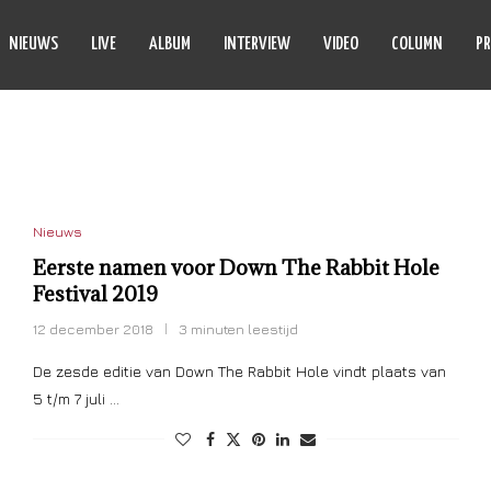
NIEUWS
LIVE
ALBUM
INTERVIEW
VIDEO
COLUMN
PR
 RABBIT HOLE 2019
Nieuws
Eerste namen voor Down The Rabbit Hole
Festival 2019
12 december 2018
3 minuten leestijd
De zesde editie van Down The Rabbit Hole vindt plaats van
5 t/m 7 juli …