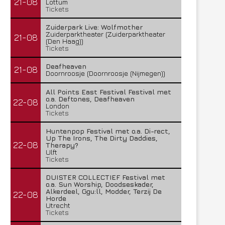
21-08
Lottum
Tickets
Zuiderpark Live: Wolfmother
Zuiderparktheater (Zuiderparktheater
21-08
(Den Haag))
Tickets
Deafheaven
21-08
Doornroosje (Doornroosje (Nijmegen))
All Points East Festival Festival met
o.a. Deftones, Deafheaven
22-08
London
Tickets
Huntenpop Festival met o.a. Di-rect,
Up The Irons, The Dirty Daddies,
22-08
Therapy?
Ulft
Tickets
DUISTER COLLECTIEF Festival met
o.a. Sun Worship, Doodseskader,
Alkerdeel, Ggu:ll, Modder, Terzij De
22-08
Horde
Utrecht
Tickets