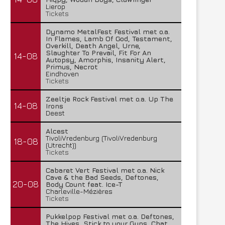
Lierop
Tickets
Dynamo MetalFest Festival met o.a.
In Flames, Lamb Of God, Testament,
Overkill, Death Angel, Urne,
Slaughter To Prevail, Fit For An
14-08
Autopsy, Amorphis, Insanity Alert,
Primus, Necrot
Eindhoven
Tickets
Zeeltje Rock Festival met o.a. Up The
14-08
Irons
Deest
Alcest
TivoliVredenburg (TivoliVredenburg
18-08
(Utrecht))
Tickets
Cabaret Vert Festival met o.a. Nick
Cave & the Bad Seeds, Deftones,
20-08
Body Count feat. Ice-T
Charleville-Mézières
Tickets
Pukkelpop Festival met o.a. Deftones,
The Hives, Stick to your Guns, Chat