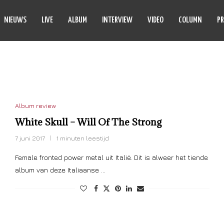
NIEUWS
LIVE
ALBUM
INTERVIEW
VIDEO
COLUMN
PR
HEART RECORDS
Album review
White Skull – Will Of The Strong
7 juni 2017
1 minuten leestijd
Female fronted power metal uit Italië. Dit is alweer het tiende
album van deze Italiaanse …