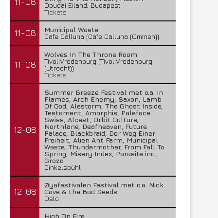
11-08
Óbudai Eiland, Budapest
Tickets
Municipal Waste
11-08
Cafe Calluna (Cafe Calluna (Ommen))
Wolves In The Throne Room
TivoliVredenburg (TivoliVredenburg
11-08
(Utrecht))
Tickets
Summer Breeze Festival met o.a. In
Flames, Arch Enemy, Saxon, Lamb
Of God, Alestorm, The Ghost Inside,
Testament, Amorphis, Paleface
Swiss, Alcest, Orbit Culture,
Northlane, Deafheaven, Future
12-08
Palace, Blackbraid, Der Weg Einer
Freiheit, Alien Ant Farm, Municipal
Waste, Thundermother, From Fall To
Spring, Misery Index, Parasite inc.,
Groza
Dinkelsbühl
Øyafestivalen Festival met o.a. Nick
12-08
Cave & the Bad Seeds
Oslo
High On Fire