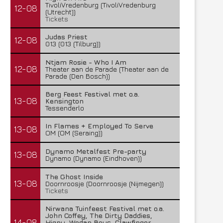
TivoliVredenburg (TivoliVredenburg
12-08
(Utrecht))
Tickets
Judas Priest
12-08
013 (013 (Tilburg))
Ntjam Rosie - Who I Am
12-08
Theater aan de Parade (Theater aan de
Parade (Den Bosch))
Berg Feest Festival met o.a.
13-08
Kensington
Tessenderlo
In Flames + Employed To Serve
13-08
OM (OM (Seraing))
Dynamo Metalfest Pre-party
13-08
Dynamo (Dynamo (Eindhoven))
The Ghost Inside
13-08
Doornroosje (Doornroosje (Nijmegen))
Tickets
Nirwana Tuinfeest Festival met o.a.
John Coffey, The Dirty Daddies,
14-08
Hiqpy, Wodan Boys, Clawfinger