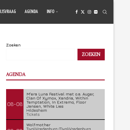
IJSVRAAG
AGENDA
INFO
Zoeken
ZOEKEN
AGENDA
M'era Luna Festival met o.a. Auger,
Clan Of Xymox, Xandria, Within
Temptation, In Extremo, Floor
08-08
Jansen, White Lies
Hildesheim
Tickets
Wolfmother
TivoliVredenburg (TivoliVredenburg