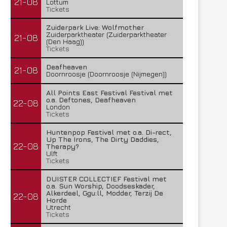
21-08
Lottum
Tickets
Zuiderpark Live: Wolfmother
Zuiderparktheater (Zuiderparktheater
21-08
(Den Haag))
Tickets
Deafheaven
21-08
Doornroosje (Doornroosje (Nijmegen))
All Points East Festival Festival met
o.a. Deftones, Deafheaven
22-08
London
Tickets
Huntenpop Festival met o.a. Di-rect,
Up The Irons, The Dirty Daddies,
22-08
Therapy?
Ulft
Tickets
DUISTER COLLECTIEF Festival met
o.a. Sun Worship, Doodseskader,
Alkerdeel, Ggu:ll, Modder, Terzij De
22-08
Horde
Utrecht
Tickets