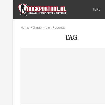
HOME
Home
»
Dragonheart Records
TAG:
DRAGON