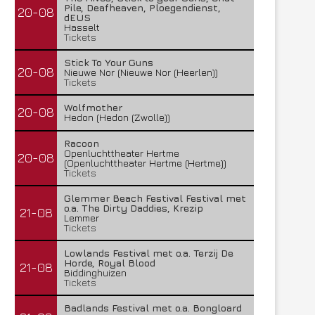
Pile, Deafheaven, Ploegendienst,
20-08
dEUS
Hasselt
Tickets
Stick To Your Guns
20-08
Nieuwe Nor (Nieuwe Nor (Heerlen))
Tickets
Wolfmother
20-08
Hedon (Hedon (Zwolle))
Racoon
Openluchttheater Hertme
20-08
(Openluchttheater Hertme (Hertme))
Tickets
Glemmer Beach Festival Festival met
o.a. The Dirty Daddies, Krezip
21-08
Lemmer
Tickets
Lowlands Festival met o.a. Terzij De
Horde, Royal Blood
21-08
Biddinghuizen
Tickets
Badlands Festival met o.a. Bongloard