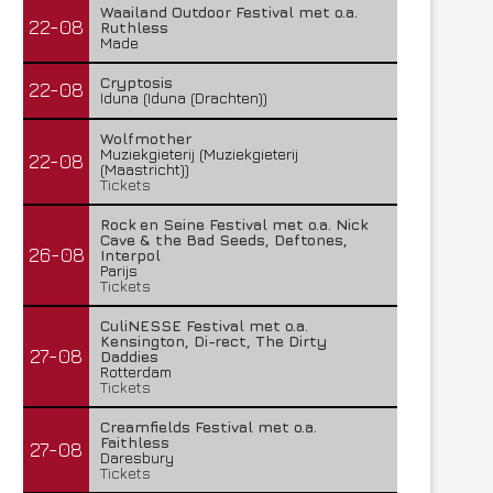
Waailand Outdoor Festival met o.a.
22-08
Ruthless
Made
Cryptosis
22-08
Iduna (Iduna (Drachten))
Wolfmother
Muziekgieterij (Muziekgieterij
22-08
(Maastricht))
Tickets
Rock en Seine Festival met o.a. Nick
Cave & the Bad Seeds, Deftones,
26-08
Interpol
Parijs
Tickets
CuliNESSE Festival met o.a.
Kensington, Di-rect, The Dirty
27-08
Daddies
Rotterdam
Tickets
Creamfields Festival met o.a.
Faithless
27-08
Daresbury
Tickets