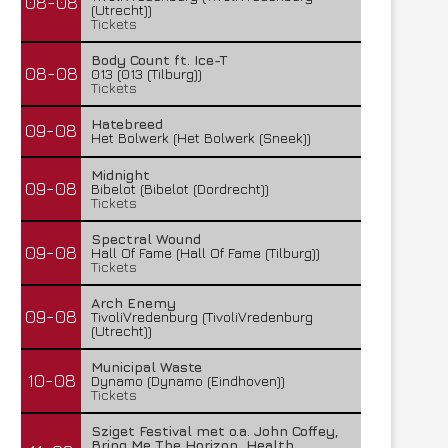
08-08
(Utrecht))
Tickets
Body Count ft. Ice-T
08-08
013 (013 (Tilburg))
Tickets
Hatebreed
09-08
Het Bolwerk (Het Bolwerk (Sneek))
Midnight
09-08
Bibelot (Bibelot (Dordrecht))
Tickets
Spectral Wound
09-08
Hall Of Fame (Hall Of Fame (Tilburg))
Tickets
Arch Enemy
09-08
TivoliVredenburg (TivoliVredenburg
(Utrecht))
Municipal Waste
10-08
Dynamo (Dynamo (Eindhoven))
Tickets
Sziget Festival met o.a. John Coffey,
Bring Me The Horizon, Health