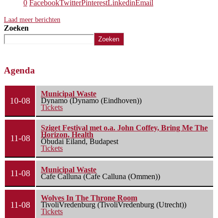
0
Facebook
Twitter
Pinterest
Linkedin
Email
Laad meer berichten
Zoeken
Zoeken
Agenda
Municipal Waste
10-08
Dynamo (Dynamo (Eindhoven))
Tickets
Sziget Festival met o.a. John Coffey, Bring Me The
Horizon, Health
11-08
Óbudai Eiland, Budapest
Tickets
Municipal Waste
11-08
Cafe Calluna (Cafe Calluna (Ommen))
Wolves In The Throne Room
11-08
TivoliVredenburg (TivoliVredenburg (Utrecht))
Tickets