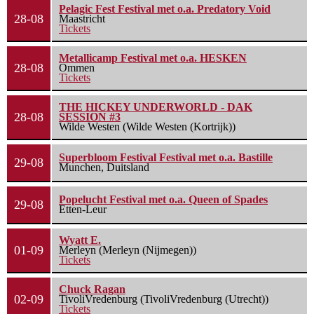
Pelagic Fest Festival met o.a. Predatory Void
28-08
Maastricht
Tickets
Metallicamp Festival met o.a. HESKEN
28-08
Ommen
Tickets
THE HICKEY UNDERWORLD - DAK
28-08
SESSION #3
Wilde Westen (Wilde Westen (Kortrijk))
Superbloom Festival Festival met o.a. Bastille
29-08
Munchen, Duitsland
Popelucht Festival met o.a. Queen of Spades
29-08
Etten-Leur
Wyatt E.
01-09
Merleyn (Merleyn (Nijmegen))
Tickets
Chuck Ragan
02-09
TivoliVredenburg (TivoliVredenburg (Utrecht))
Tickets