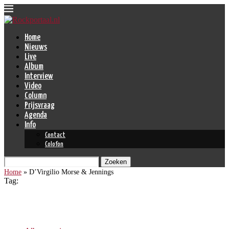
Home
Nieuws
Live
Album
Interview
Video
Column
Prijsvraag
Agenda
Info
Contact
Colofon
Zoeken
Home
»
D’Virgilio Morse & Jennings
Tag:
D’Virgilio Morse & Jennings