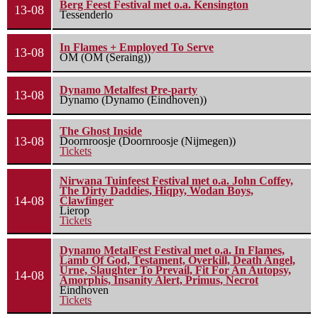
Berg Feest Festival met o.a. Kensington
13-08
Tessenderlo
In Flames + Employed To Serve
13-08
OM (OM (Seraing))
Dynamo Metalfest Pre-party
13-08
Dynamo (Dynamo (Eindhoven))
The Ghost Inside
13-08
Doornroosje (Doornroosje (Nijmegen))
Tickets
Nirwana Tuinfeest Festival met o.a. John Coffey,
The Dirty Daddies, Hiqpy, Wodan Boys,
14-08
Clawfinger
Lierop
Tickets
Dynamo MetalFest Festival met o.a. In Flames,
Lamb Of God, Testament, Overkill, Death Angel,
Urne, Slaughter To Prevail, Fit For An Autopsy,
14-08
Amorphis, Insanity Alert, Primus, Necrot
Eindhoven
Tickets