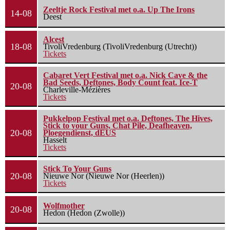
Zeeltje Rock Festival met o.a. Up The Irons
14-08
Deest
Alcest
18-08
TivoliVredenburg (TivoliVredenburg (Utrecht))
Tickets
Cabaret Vert Festival met o.a. Nick Cave & the
Bad Seeds, Deftones, Body Count feat. Ice-T
20-08
Charleville-Mézières
Tickets
Pukkelpop Festival met o.a. Deftones, The Hives,
Stick to your Guns, Chat Pile, Deafheaven,
20-08
Ploegendienst, dEUS
Hasselt
Tickets
Stick To Your Guns
20-08
Nieuwe Nor (Nieuwe Nor (Heerlen))
Tickets
Wolfmother
20-08
Hedon (Hedon (Zwolle))