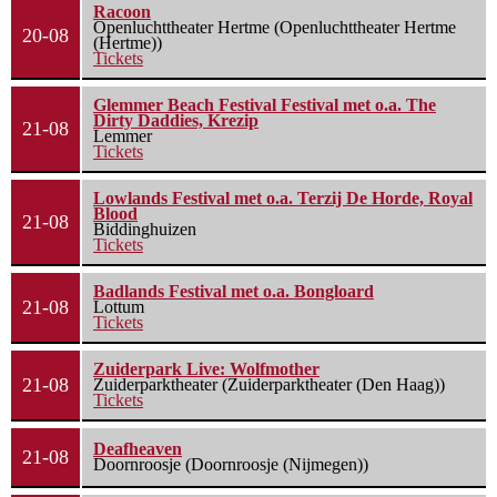
Racoon
Openluchttheater Hertme (Openluchttheater Hertme
20-08
(Hertme))
Tickets
Glemmer Beach Festival Festival met o.a. The
Dirty Daddies, Krezip
21-08
Lemmer
Tickets
Lowlands Festival met o.a. Terzij De Horde, Royal
Blood
21-08
Biddinghuizen
Tickets
Badlands Festival met o.a. Bongloard
21-08
Lottum
Tickets
Zuiderpark Live: Wolfmother
21-08
Zuiderparktheater (Zuiderparktheater (Den Haag))
Tickets
Deafheaven
21-08
Doornroosje (Doornroosje (Nijmegen))