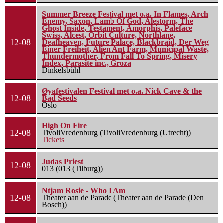
Summer Breeze Festival met o.a. In Flames, Arch
Enemy, Saxon, Lamb Of God, Alestorm, The
Ghost Inside, Testament, Amorphis, Paleface
Swiss, Alcest, Orbit Culture, Northlane,
12-08
Deafheaven, Future Palace, Blackbraid, Der Weg
Einer Freiheit, Alien Ant Farm, Municipal Waste,
Thundermother, From Fall To Spring, Misery
Index, Parasite inc., Groza
Dinkelsbühl
Øyafestivalen Festival met o.a. Nick Cave & the
12-08
Bad Seeds
Oslo
High On Fire
12-08
TivoliVredenburg (TivoliVredenburg (Utrecht))
Tickets
Judas Priest
12-08
013 (013 (Tilburg))
Ntjam Rosie - Who I Am
12-08
Theater aan de Parade (Theater aan de Parade (Den
Bosch))