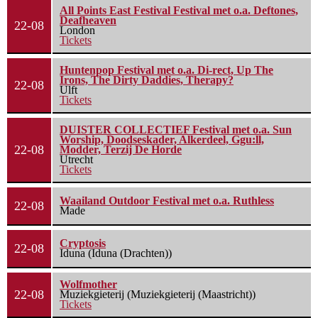
All Points East Festival Festival met o.a. Deftones,
Deafheaven
22-08
London
Tickets
Huntenpop Festival met o.a. Di-rect, Up The
Irons, The Dirty Daddies, Therapy?
22-08
Ulft
Tickets
DUISTER COLLECTIEF Festival met o.a. Sun
Worship, Doodseskader, Alkerdeel, Ggu:ll,
22-08
Modder, Terzij De Horde
Utrecht
Tickets
Waailand Outdoor Festival met o.a. Ruthless
22-08
Made
Cryptosis
22-08
Iduna (Iduna (Drachten))
Wolfmother
22-08
Muziekgieterij (Muziekgieterij (Maastricht))
Tickets