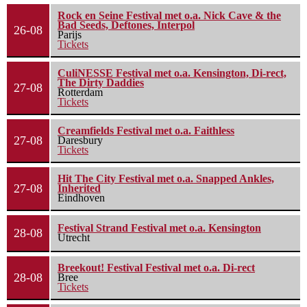
Rock en Seine Festival met o.a. Nick Cave & the
Bad Seeds, Deftones, Interpol
26-08
Parijs
Tickets
CuliNESSE Festival met o.a. Kensington, Di-rect,
The Dirty Daddies
27-08
Rotterdam
Tickets
Creamfields Festival met o.a. Faithless
27-08
Daresbury
Tickets
Hit The City Festival met o.a. Snapped Ankles,
27-08
Inherited
Eindhoven
Festival Strand Festival met o.a. Kensington
28-08
Utrecht
Breekout! Festival Festival met o.a. Di-rect
28-08
Bree
Tickets