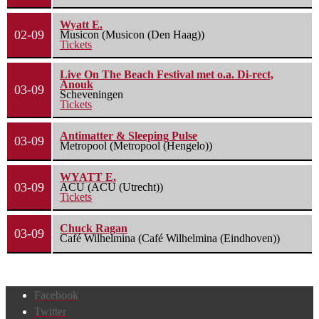
Wyatt E.
02-09
Musicon (Musicon (Den Haag))
Tickets
Live On The Beach Festival met o.a. Di-rect,
Anouk
03-09
Scheveningen
Tickets
Antimatter & Sleeping Pulse
03-09
Metropool (Metropool (Hengelo))
WYATT E.
03-09
ACU (ACU (Utrecht))
Tickets
Chuck Ragan
03-09
Café Wilhelmina (Café Wilhelmina (Eindhoven))
Facebook
Twitter