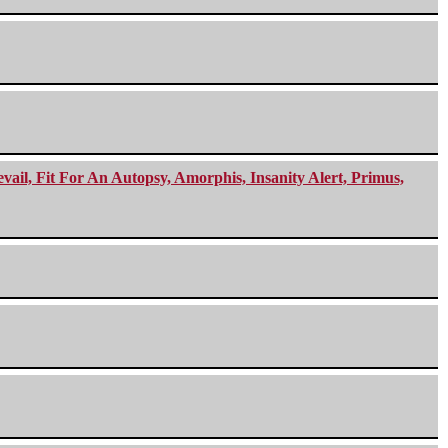
ail, Fit For An Autopsy, Amorphis, Insanity Alert, Primus,