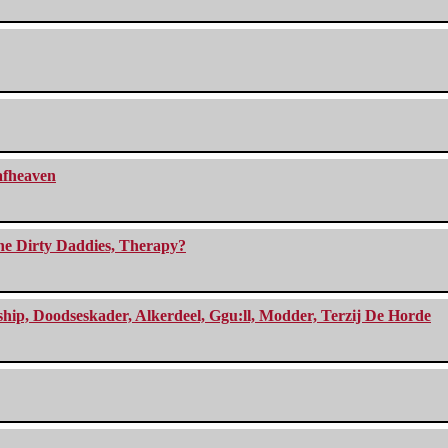
eafheaven
The Dirty Daddies, Therapy?
, Doodseskader, Alkerdeel, Ggu:ll, Modder, Terzij De Horde