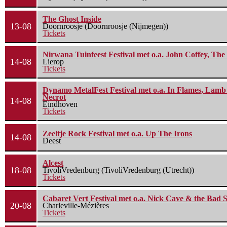
The Ghost Inside
13-08
Doornroosje (Doornroosje (Nijmegen))
Tickets
Nirwana Tuinfeest Festival met o.a. John Coffey, Th
14-08
Lierop
Tickets
Dynamo MetalFest Festival met o.a. In Flames, Lamb O
Necrot
14-08
Eindhoven
Tickets
Zeeltje Rock Festival met o.a. Up The Irons
14-08
Deest
Alcest
18-08
TivoliVredenburg (TivoliVredenburg (Utrecht))
Tickets
Cabaret Vert Festival met o.a. Nick Cave & the Bad S
20-08
Charleville-Mézières
Tickets