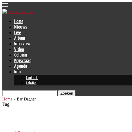
Home
Nieuws
Live
Album
Interview
Video
Column
Prijsvraag
Agenda
Info
Contact
Colofon
Zoeken
Home
»
Ear Dagner
Tag:
Ear Dagner