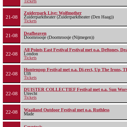
Tickets
Zuiderpark Live: Wolfmother
21-08
Zuiderparktheater (Zuiderparktheater (Den Haag))
Tickets
Deafheaven
21-08
Doornroosje (Doornroosje (Nijmegen))
All Points East Festival Festival met o.a. Deftones, D
22-08
London
Tickets
Huntenpop Festival met o.a. Di-rect, Up The Irons, 
22-08
Ulft
Tickets
DUISTER COLLECTIEF Festival met o.a. Sun Worship
22-08
Utrecht
Tickets
Waailand Outdoor Festival met o.a. Ruthless
22-08
Made
Cryptosis