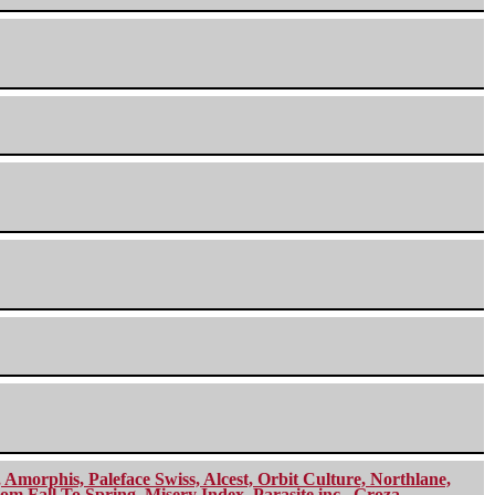
morphis, Paleface Swiss, Alcest, Orbit Culture, Northlane,
m Fall To Spring, Misery Index, Parasite inc., Groza