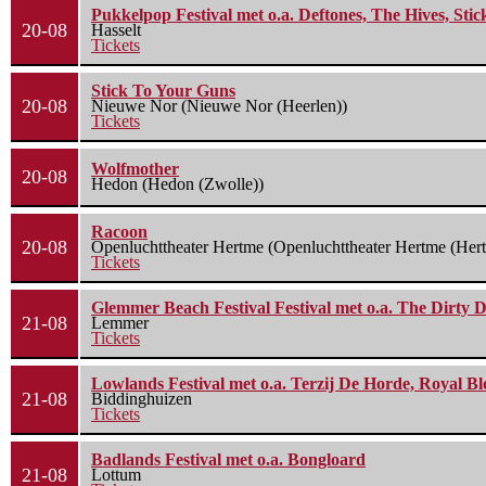
Pukkelpop Festival met o.a. Deftones, The Hives, Sti
20-08
Hasselt
Tickets
Stick To Your Guns
20-08
Nieuwe Nor (Nieuwe Nor (Heerlen))
Tickets
Wolfmother
20-08
Hedon (Hedon (Zwolle))
Racoon
20-08
Openluchttheater Hertme (Openluchttheater Hertme (Her
Tickets
Glemmer Beach Festival Festival met o.a. The Dirty D
21-08
Lemmer
Tickets
Lowlands Festival met o.a. Terzij De Horde, Royal B
21-08
Biddinghuizen
Tickets
Badlands Festival met o.a. Bongloard
21-08
Lottum