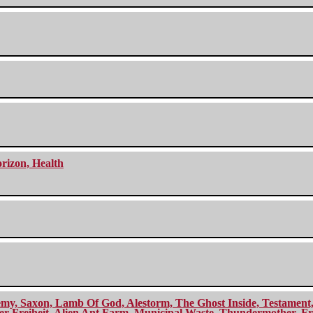
orizon, Health
my, Saxon, Lamb Of God, Alestorm, The Ghost Inside, Testament, A
r Freiheit, Alien Ant Farm, Municipal Waste, Thundermother, Fro