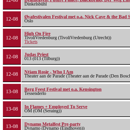
12-08
Dinkelsbühl
Øyafestivalen Festival met o.a. Nick Cave & the Bad 
12-08
Oslo
High On Fire
12-08
TivoliVredenburg (TivoliVredenburg (Utrecht))
Tickets
Judas Priest
12-08
013 (013 (Tilburg))
Ntjam Rosie - Who I Am
12-08
Theater aan de Parade (Theater aan de Parade (Den Bosc
Berg Feest Festival met o.a. Kensington
13-08
Tessenderlo
In Flames + Employed To Serve
13-08
OM (OM (Seraing))
Dynamo Metalfest Pre-party
13-08
Dynamo (Dynamo (Eindhoven))