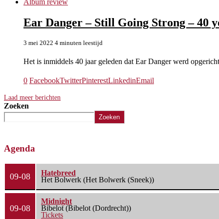
Album review
Ear Danger – Still Going Strong – 40 
3 mei 2022
4 minuten leestijd
Het is inmiddels 40 jaar geleden dat Ear Danger werd opgeri
0
Facebook
Twitter
Pinterest
Linkedin
Email
Laad meer berichten
Zoeken
Zoeken
Agenda
Hatebreed
09-08
Het Bolwerk (Het Bolwerk (Sneek))
Midnight
09-08
Bibelot (Bibelot (Dordrecht))
Tickets