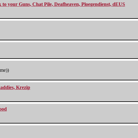
ck to your Guns, Chat Pile, Deafheaven, Ploegendienst, dEUS
tme))
addies, Krezip
lood