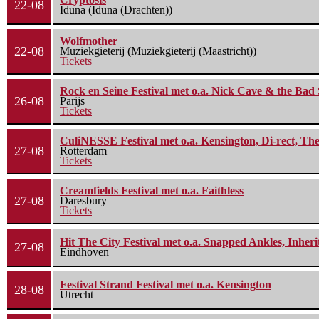
22-08
Iduna (Iduna (Drachten))
Wolfmother
22-08
Muziekgieterij (Muziekgieterij (Maastricht))
Tickets
Rock en Seine Festival met o.a. Nick Cave & the Bad 
26-08
Parijs
Tickets
CuliNESSE Festival met o.a. Kensington, Di-rect, Th
27-08
Rotterdam
Tickets
Creamfields Festival met o.a. Faithless
27-08
Daresbury
Tickets
Hit The City Festival met o.a. Snapped Ankles, Inheri
27-08
Eindhoven
Festival Strand Festival met o.a. Kensington
28-08
Utrecht