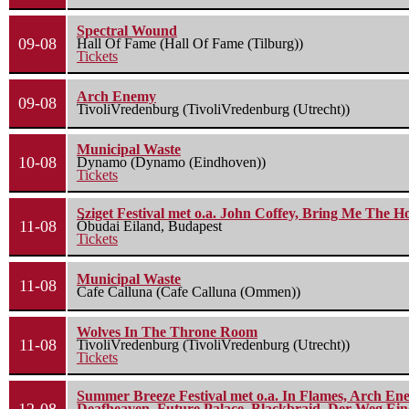
Spectral Wound
09-08
Hall Of Fame (Hall Of Fame (Tilburg))
Tickets
Arch Enemy
09-08
TivoliVredenburg (TivoliVredenburg (Utrecht))
Municipal Waste
10-08
Dynamo (Dynamo (Eindhoven))
Tickets
Sziget Festival met o.a. John Coffey, Bring Me The H
11-08
Óbudai Eiland, Budapest
Tickets
Municipal Waste
11-08
Cafe Calluna (Cafe Calluna (Ommen))
Wolves In The Throne Room
11-08
TivoliVredenburg (TivoliVredenburg (Utrecht))
Tickets
Summer Breeze Festival met o.a. In Flames, Arch Ene
Deafheaven, Future Palace, Blackbraid, Der Weg Eine