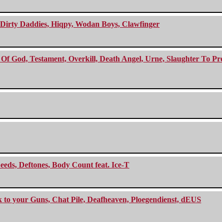
e Dirty Daddies, Hiqpy, Wodan Boys, Clawfinger
f God, Testament, Overkill, Death Angel, Urne, Slaughter To Prev
eeds, Deftones, Body Count feat. Ice-T
ck to your Guns, Chat Pile, Deafheaven, Ploegendienst, dEUS