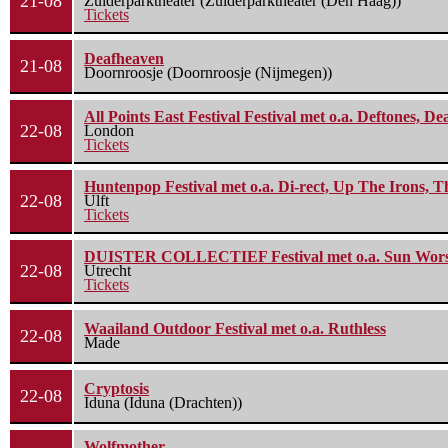
21-08
Zuiderparktheater (Zuiderparktheater (Den Haag))
Tickets
Deafheaven
21-08
Doornroosje (Doornroosje (Nijmegen))
All Points East Festival Festival met o.a. Deftones, D
22-08
London
Tickets
Huntenpop Festival met o.a. Di-rect, Up The Irons, 
22-08
Ulft
Tickets
DUISTER COLLECTIEF Festival met o.a. Sun Worship
22-08
Utrecht
Tickets
Waailand Outdoor Festival met o.a. Ruthless
22-08
Made
Cryptosis
22-08
Iduna (Iduna (Drachten))
Wolfmother