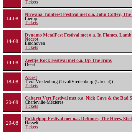
Tickets
Nirwana Tuinfeest Festival met o.a. John Coffey, Th
14-08
Lierop
Tickets
Dynamo MetalFest Festival met o.a. In Flames, Lamb O
Necrot
14-08
Eindhoven
Tickets
Zeeltje Rock Festival met o.a. Up The Irons
14-08
Deest
Alcest
18-08
TivoliVredenburg (TivoliVredenburg (Utrecht))
Tickets
Cabaret Vert Festival met o.a. Nick Cave & the Bad S
20-08
Charleville-Mézières
Tickets
Pukkelpop Festival met o.a. Deftones, The Hives, Sti
20-08
Hasselt
Tickets