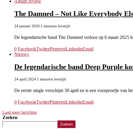
Album review
The Damned – Not Like Everybody El
24 januari 2026
1 minuten leestijd
De legendarische band The Damned verloor op 6 maart 2025 h
0
Facebook
Twitter
Pinterest
Linkedin
Email
Nieuws
De legendarische band Deep Purple ko
24 april 2024
1 minuten leestijd
De eerste single verschijnt 30 april en is een voorproefje van he
0
Facebook
Twitter
Pinterest
Linkedin
Email
Laad meer berichten
Zoeken
Zoeken