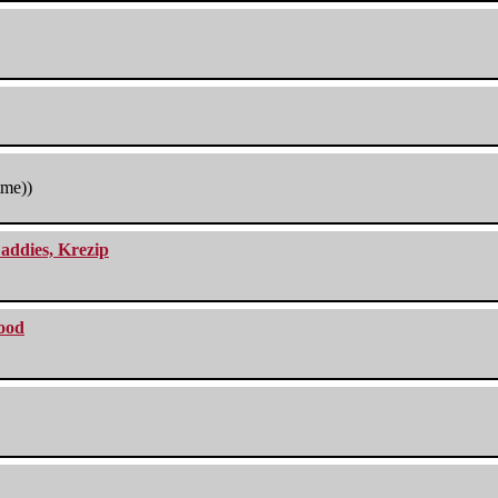
tme))
addies, Krezip
lood