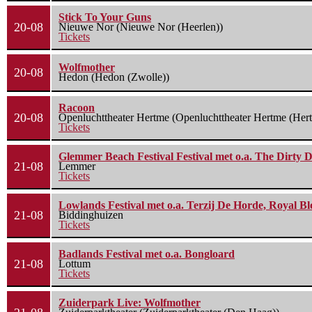
Stick To Your Guns
20-08
Nieuwe Nor (Nieuwe Nor (Heerlen))
Tickets
Wolfmother
20-08
Hedon (Hedon (Zwolle))
Racoon
20-08
Openluchttheater Hertme (Openluchttheater Hertme (Her
Tickets
Glemmer Beach Festival Festival met o.a. The Dirty D
21-08
Lemmer
Tickets
Lowlands Festival met o.a. Terzij De Horde, Royal B
21-08
Biddinghuizen
Tickets
Badlands Festival met o.a. Bongloard
21-08
Lottum
Tickets
Zuiderpark Live: Wolfmother