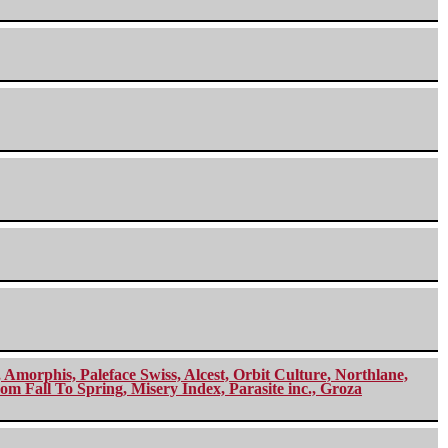
morphis, Paleface Swiss, Alcest, Orbit Culture, Northlane,
m Fall To Spring, Misery Index, Parasite inc., Groza