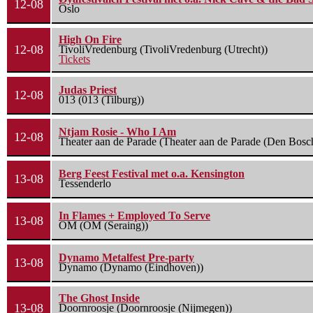
12-08
Oslo
High On Fire
12-08
TivoliVredenburg (TivoliVredenburg (Utrecht))
Tickets
Judas Priest
12-08
013 (013 (Tilburg))
Ntjam Rosie - Who I Am
12-08
Theater aan de Parade (Theater aan de Parade (Den Bosc
Berg Feest Festival met o.a. Kensington
13-08
Tessenderlo
In Flames + Employed To Serve
13-08
OM (OM (Seraing))
Dynamo Metalfest Pre-party
13-08
Dynamo (Dynamo (Eindhoven))
The Ghost Inside
13-08
Doornroosje (Doornroosje (Nijmegen))