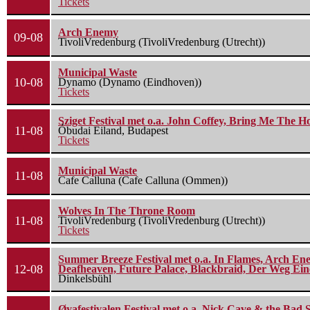
Tickets
Arch Enemy
09-08
TivoliVredenburg (TivoliVredenburg (Utrecht))
Municipal Waste
10-08
Dynamo (Dynamo (Eindhoven))
Tickets
Sziget Festival met o.a. John Coffey, Bring Me The H
11-08
Óbudai Eiland, Budapest
Tickets
Municipal Waste
11-08
Cafe Calluna (Cafe Calluna (Ommen))
Wolves In The Throne Room
11-08
TivoliVredenburg (TivoliVredenburg (Utrecht))
Tickets
Summer Breeze Festival met o.a. In Flames, Arch Ene
12-08
Deafheaven, Future Palace, Blackbraid, Der Weg Eine
Dinkelsbühl
Øyafestivalen Festival met o.a. Nick Cave & the Bad 