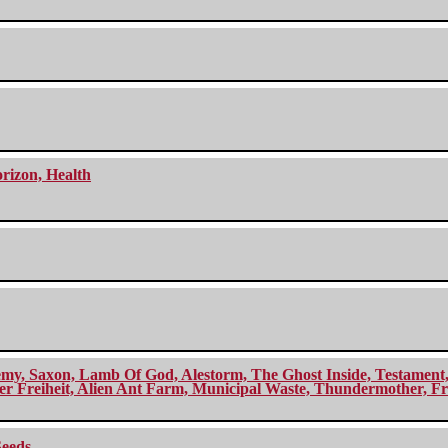
orizon, Health
my, Saxon, Lamb Of God, Alestorm, The Ghost Inside, Testament, A
r Freiheit, Alien Ant Farm, Municipal Waste, Thundermother, Fro
Seeds