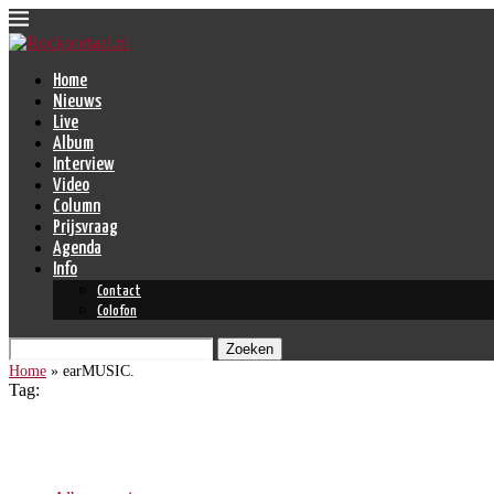
Home
Nieuws
Live
Album
Interview
Video
Column
Prijsvraag
Agenda
Info
Contact
Colofon
Zoeken
Home
»
earMUSIC.
Tag:
earMUSIC.