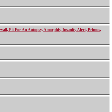
ail, Fit For An Autopsy, Amorphis, Insanity Alert, Primus,