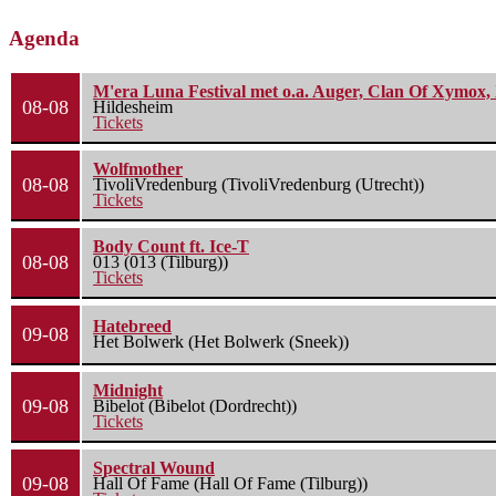
Agenda
M'era Luna Festival met o.a. Auger, Clan Of Xymox, 
08-08
Hildesheim
Tickets
Wolfmother
08-08
TivoliVredenburg (TivoliVredenburg (Utrecht))
Tickets
Body Count ft. Ice-T
08-08
013 (013 (Tilburg))
Tickets
Hatebreed
09-08
Het Bolwerk (Het Bolwerk (Sneek))
Midnight
09-08
Bibelot (Bibelot (Dordrecht))
Tickets
Spectral Wound
09-08
Hall Of Fame (Hall Of Fame (Tilburg))