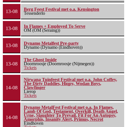
Berg Feest Festival met o.a. Kensington
13-08
Tessenderlo
In Flames + Employed To Serve
13-08
OM (OM (Seraing))
Dynamo Metalfest Pre-party
13-08
Dynamo (Dynamo (Eindhoven))
The Ghost Inside
13-08
Doornroosje (Doornroosje (Nijmegen))
Tickets
Nirwana Tuinfeest Festival met o.a. John Coffey,
The Dirty Daddies, Hiqpy, Wodan Boys,
14-08
Clawfinger
Lierop
Tickets
Dynamo MetalFest Festival met o.a. In Flames,
Lamb Of God, Testament, Overkill, Death Angel,
Urne, Slaughter To Prevail, Fit For An Autopsy,
14-08
Amorphis, Insanity Alert, Primus, Necrot
Eindhoven