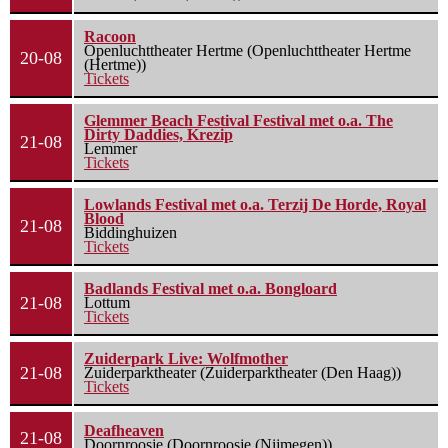
Racoon
Openluchttheater Hertme (Openluchttheater Hertme
20-08
(Hertme))
Tickets
Glemmer Beach Festival Festival met o.a. The
Dirty Daddies, Krezip
21-08
Lemmer
Tickets
Lowlands Festival met o.a. Terzij De Horde, Royal
Blood
21-08
Biddinghuizen
Tickets
Badlands Festival met o.a. Bongloard
21-08
Lottum
Tickets
Zuiderpark Live: Wolfmother
21-08
Zuiderparktheater (Zuiderparktheater (Den Haag))
Tickets
Deafheaven
21-08
Doornroosje (Doornroosje (Nijmegen))