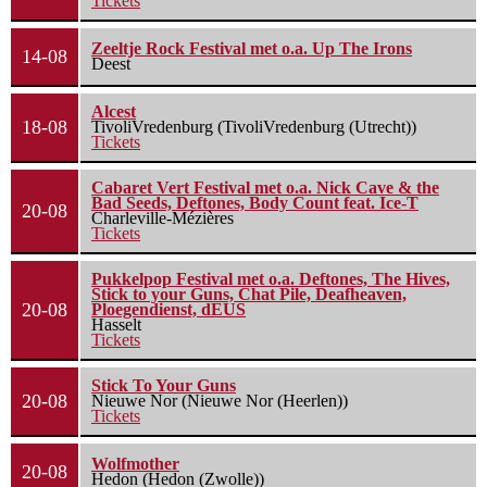
Tickets
Zeeltje Rock Festival met o.a. Up The Irons
14-08
Deest
Alcest
18-08
TivoliVredenburg (TivoliVredenburg (Utrecht))
Tickets
Cabaret Vert Festival met o.a. Nick Cave & the
Bad Seeds, Deftones, Body Count feat. Ice-T
20-08
Charleville-Mézières
Tickets
Pukkelpop Festival met o.a. Deftones, The Hives,
Stick to your Guns, Chat Pile, Deafheaven,
20-08
Ploegendienst, dEUS
Hasselt
Tickets
Stick To Your Guns
20-08
Nieuwe Nor (Nieuwe Nor (Heerlen))
Tickets
Wolfmother
20-08
Hedon (Hedon (Zwolle))