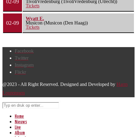
02-09
TivoliVredenburg (TivoliVredenburg (Utrecht))
Tickets
Wyatt E.
02-09
Musicon (Musicon (Den Haag))
Tickets
Facebook
Twitter
Instagram
Flickr
@2023 - All Right Reserved. Designed and Developed by
Harm
Lourenssen
Home
Nieuws
Live
Album