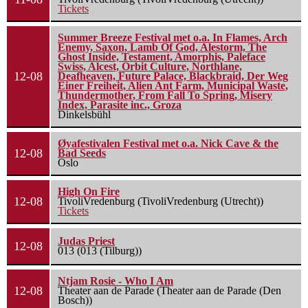
Tickets
Summer Breeze Festival met o.a. In Flames, Arch
Enemy, Saxon, Lamb Of God, Alestorm, The
Ghost Inside, Testament, Amorphis, Paleface
Swiss, Alcest, Orbit Culture, Northlane,
12-08
Deafheaven, Future Palace, Blackbraid, Der Weg
Einer Freiheit, Alien Ant Farm, Municipal Waste,
Thundermother, From Fall To Spring, Misery
Index, Parasite inc., Groza
Dinkelsbühl
Øyafestivalen Festival met o.a. Nick Cave & the
12-08
Bad Seeds
Oslo
High On Fire
12-08
TivoliVredenburg (TivoliVredenburg (Utrecht))
Tickets
Judas Priest
12-08
013 (013 (Tilburg))
Ntjam Rosie - Who I Am
12-08
Theater aan de Parade (Theater aan de Parade (Den
Bosch))