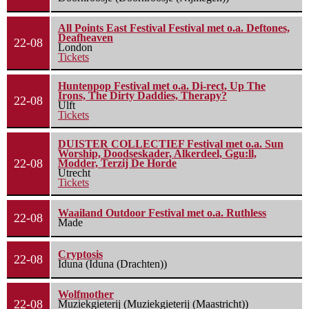
All Points East Festival Festival met o.a. Deftones,
Deafheaven
22-08
London
Tickets
Huntenpop Festival met o.a. Di-rect, Up The
Irons, The Dirty Daddies, Therapy?
22-08
Ulft
Tickets
DUISTER COLLECTIEF Festival met o.a. Sun
Worship, Doodseskader, Alkerdeel, Ggu:ll,
22-08
Modder, Terzij De Horde
Utrecht
Tickets
Waailand Outdoor Festival met o.a. Ruthless
22-08
Made
Cryptosis
22-08
Iduna (Iduna (Drachten))
Wolfmother
22-08
Muziekgieterij (Muziekgieterij (Maastricht))