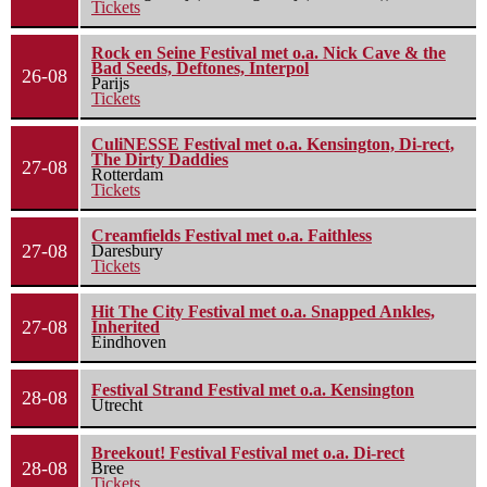
Tickets
Rock en Seine Festival met o.a. Nick Cave & the
Bad Seeds, Deftones, Interpol
26-08
Parijs
Tickets
CuliNESSE Festival met o.a. Kensington, Di-rect,
The Dirty Daddies
27-08
Rotterdam
Tickets
Creamfields Festival met o.a. Faithless
27-08
Daresbury
Tickets
Hit The City Festival met o.a. Snapped Ankles,
27-08
Inherited
Eindhoven
Festival Strand Festival met o.a. Kensington
28-08
Utrecht
Breekout! Festival Festival met o.a. Di-rect
28-08
Bree
Tickets