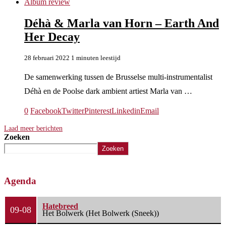
Album review
Déhà & Marla van Horn – Earth And
Her Decay
28 februari 2022
1 minuten leestijd
De samenwerking tussen de Brusselse multi-instrumentalist
Déhà en de Poolse dark ambient artiest Marla van …
0
Facebook
Twitter
Pinterest
Linkedin
Email
Laad meer berichten
Zoeken
Zoeken
Agenda
Hatebreed
09-08
Het Bolwerk (Het Bolwerk (Sneek))