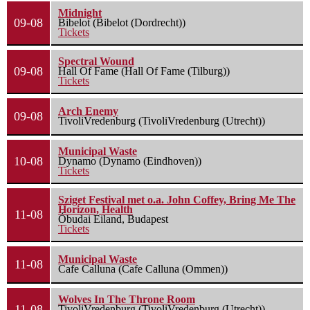
Midnight
09-08
Bibelot (Bibelot (Dordrecht))
Tickets
Spectral Wound
09-08
Hall Of Fame (Hall Of Fame (Tilburg))
Tickets
Arch Enemy
09-08
TivoliVredenburg (TivoliVredenburg (Utrecht))
Municipal Waste
10-08
Dynamo (Dynamo (Eindhoven))
Tickets
Sziget Festival met o.a. John Coffey, Bring Me The
Horizon, Health
11-08
Óbudai Eiland, Budapest
Tickets
Municipal Waste
11-08
Cafe Calluna (Cafe Calluna (Ommen))
Wolves In The Throne Room
11-08
TivoliVredenburg (TivoliVredenburg (Utrecht))