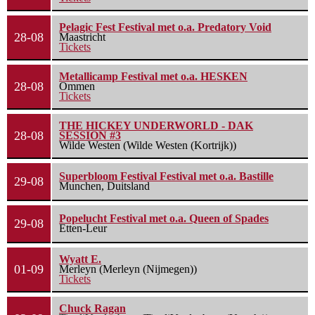
Pelagic Fest Festival met o.a. Predatory Void
28-08
Maastricht
Tickets
Metallicamp Festival met o.a. HESKEN
28-08
Ommen
Tickets
THE HICKEY UNDERWORLD - DAK
28-08
SESSION #3
Wilde Westen (Wilde Westen (Kortrijk))
Superbloom Festival Festival met o.a. Bastille
29-08
Munchen, Duitsland
Popelucht Festival met o.a. Queen of Spades
29-08
Etten-Leur
Wyatt E.
01-09
Merleyn (Merleyn (Nijmegen))
Tickets
Chuck Ragan