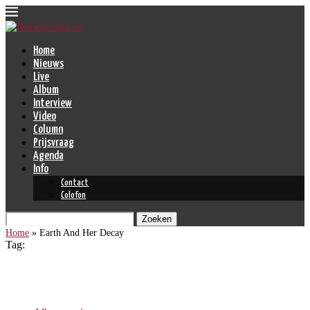
Home
Nieuws
Live
Album
Interview
Video
Column
Prijsvraag
Agenda
Info
Contact
Colofon
Zoeken
Home
»
Earth And Her Decay
Tag:
Earth And Her Decay