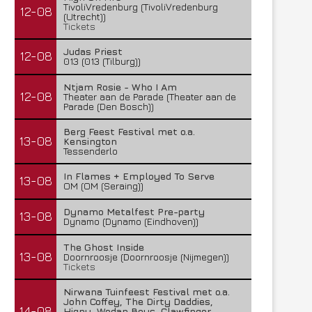
TivoliVredenburg (TivoliVredenburg
12-08
(Utrecht))
Tickets
Judas Priest
12-08
013 (013 (Tilburg))
Ntjam Rosie - Who I Am
12-08
Theater aan de Parade (Theater aan de
Parade (Den Bosch))
Berg Feest Festival met o.a.
13-08
Kensington
Tessenderlo
In Flames + Employed To Serve
13-08
OM (OM (Seraing))
Dynamo Metalfest Pre-party
13-08
Dynamo (Dynamo (Eindhoven))
The Ghost Inside
13-08
Doornroosje (Doornroosje (Nijmegen))
Tickets
Nirwana Tuinfeest Festival met o.a.
John Coffey, The Dirty Daddies,
14-08
Hiqpy, Wodan Boys, Clawfinger