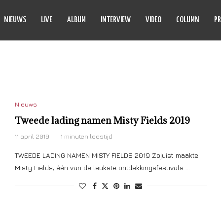
NIEUWS
LIVE
ALBUM
INTERVIEW
VIDEO
COLUMN
PR
YPTIAN BLUE!
Nieuws
Tweede lading namen Misty Fields 2019
11 april 2019
1 minuten leestijd
TWEEDE LADING NAMEN MISTY FIELDS 2019 Zojuist maakte
Misty Fields, één van de leukste ontdekkingsfestivals …