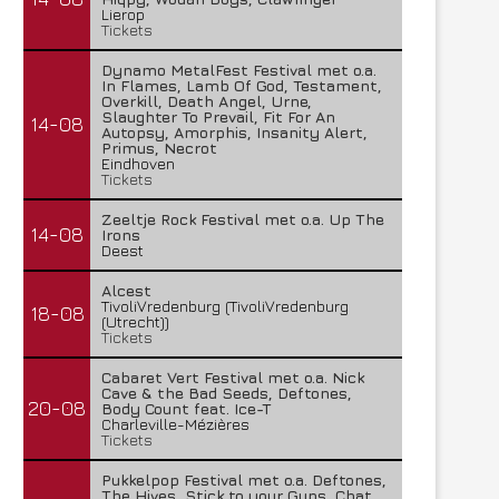
Lierop
Tickets
Dynamo MetalFest Festival met o.a.
In Flames, Lamb Of God, Testament,
Overkill, Death Angel, Urne,
Slaughter To Prevail, Fit For An
14-08
Autopsy, Amorphis, Insanity Alert,
Primus, Necrot
Eindhoven
Tickets
Zeeltje Rock Festival met o.a. Up The
14-08
Irons
Deest
Alcest
TivoliVredenburg (TivoliVredenburg
18-08
(Utrecht))
Tickets
Cabaret Vert Festival met o.a. Nick
Cave & the Bad Seeds, Deftones,
20-08
Body Count feat. Ice-T
Charleville-Mézières
Tickets
Pukkelpop Festival met o.a. Deftones,
The Hives, Stick to your Guns, Chat