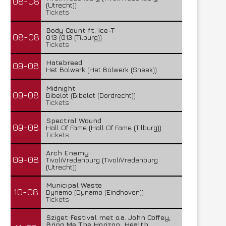
08-08
(Utrecht))
Tickets
Body Count ft. Ice-T
08-08
013 (013 (Tilburg))
Tickets
Hatebreed
09-08
Het Bolwerk (Het Bolwerk (Sneek))
Midnight
09-08
Bibelot (Bibelot (Dordrecht))
Tickets
Spectral Wound
09-08
Hall Of Fame (Hall Of Fame (Tilburg))
Tickets
Arch Enemy
09-08
TivoliVredenburg (TivoliVredenburg
(Utrecht))
Municipal Waste
10-08
Dynamo (Dynamo (Eindhoven))
Tickets
Sziget Festival met o.a. John Coffey,
Bring Me The Horizon, Health