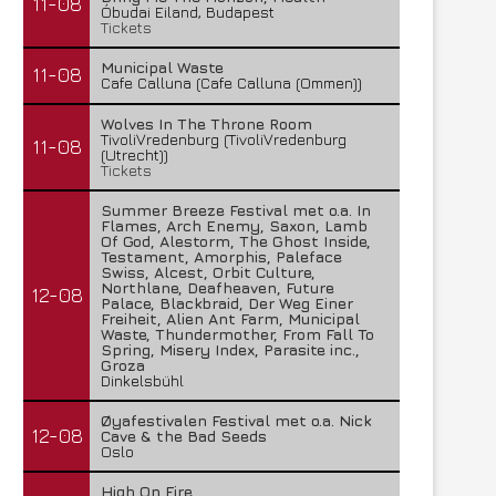
11-08
Óbudai Eiland, Budapest
Tickets
Municipal Waste
11-08
Cafe Calluna (Cafe Calluna (Ommen))
Wolves In The Throne Room
TivoliVredenburg (TivoliVredenburg
11-08
(Utrecht))
Tickets
Summer Breeze Festival met o.a. In
Flames, Arch Enemy, Saxon, Lamb
Of God, Alestorm, The Ghost Inside,
Testament, Amorphis, Paleface
Swiss, Alcest, Orbit Culture,
Northlane, Deafheaven, Future
12-08
Palace, Blackbraid, Der Weg Einer
Freiheit, Alien Ant Farm, Municipal
Waste, Thundermother, From Fall To
Spring, Misery Index, Parasite inc.,
Groza
Dinkelsbühl
Øyafestivalen Festival met o.a. Nick
12-08
Cave & the Bad Seeds
Oslo
High On Fire