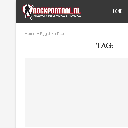
HOME
Home
»
Egyptian Blue!
TAG:
EG