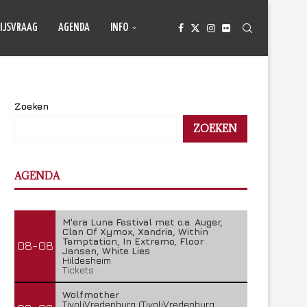
IJSVRAAG
AGENDA
INFO
Zoeken
ZOEKEN
AGENDA
M'era Luna Festival met o.a. Auger,
Clan Of Xymox, Xandria, Within
Temptation, In Extremo, Floor
08-08
Jansen, White Lies
Hildesheim
Tickets
Wolfmother
TivoliVredenburg (TivoliVredenburg