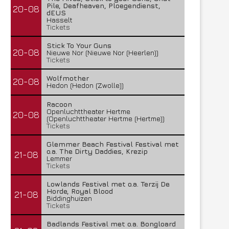
Pile, Deafheaven, Ploegendienst,
20-08
dEUS
Hasselt
Tickets
Stick To Your Guns
20-08
Nieuwe Nor (Nieuwe Nor (Heerlen))
Tickets
Wolfmother
20-08
Hedon (Hedon (Zwolle))
Racoon
Openluchttheater Hertme
20-08
(Openluchttheater Hertme (Hertme))
Tickets
Glemmer Beach Festival Festival met
o.a. The Dirty Daddies, Krezip
21-08
Lemmer
Tickets
Lowlands Festival met o.a. Terzij De
Horde, Royal Blood
21-08
Biddinghuizen
Tickets
Badlands Festival met o.a. Bongloard