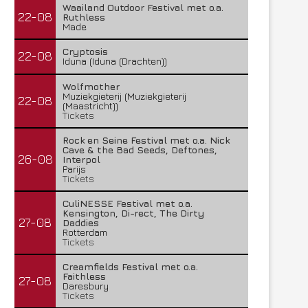
Waailand Outdoor Festival met o.a.
22-08
Ruthless
Made
Cryptosis
22-08
Iduna (Iduna (Drachten))
Wolfmother
Muziekgieterij (Muziekgieterij
22-08
(Maastricht))
Tickets
Rock en Seine Festival met o.a. Nick
Cave & the Bad Seeds, Deftones,
26-08
Interpol
Parijs
Tickets
CuliNESSE Festival met o.a.
Kensington, Di-rect, The Dirty
27-08
Daddies
Rotterdam
Tickets
Creamfields Festival met o.a.
Faithless
27-08
Daresbury
Tickets