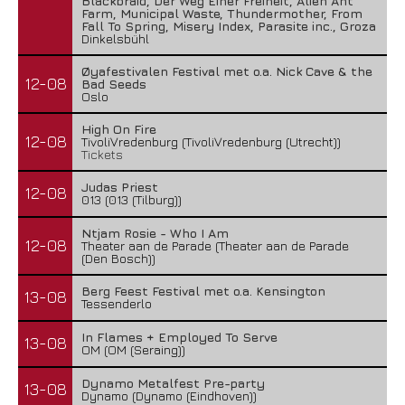
Blackbraid, Der Weg Einer Freiheit, Alien Ant
Farm, Municipal Waste, Thundermother, From
Fall To Spring, Misery Index, Parasite inc., Groza
Dinkelsbühl
Øyafestivalen Festival met o.a. Nick Cave & the
12-08
Bad Seeds
Oslo
High On Fire
12-08
TivoliVredenburg (TivoliVredenburg (Utrecht))
Tickets
Judas Priest
12-08
013 (013 (Tilburg))
Ntjam Rosie - Who I Am
12-08
Theater aan de Parade (Theater aan de Parade
(Den Bosch))
Berg Feest Festival met o.a. Kensington
13-08
Tessenderlo
In Flames + Employed To Serve
13-08
OM (OM (Seraing))
Dynamo Metalfest Pre-party
13-08
Dynamo (Dynamo (Eindhoven))