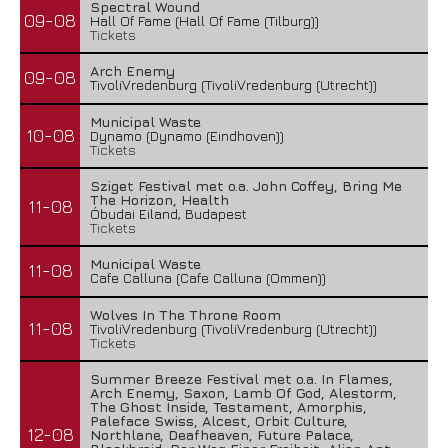
Spectral Wound
09-08
Hall Of Fame (Hall Of Fame (Tilburg))
Tickets
Arch Enemy
09-08
TivoliVredenburg (TivoliVredenburg (Utrecht))
Municipal Waste
10-08
Dynamo (Dynamo (Eindhoven))
Tickets
Sziget Festival met o.a. John Coffey, Bring Me
The Horizon, Health
11-08
Óbudai Eiland, Budapest
Tickets
Municipal Waste
11-08
Cafe Calluna (Cafe Calluna (Ommen))
Wolves In The Throne Room
11-08
TivoliVredenburg (TivoliVredenburg (Utrecht))
Tickets
Summer Breeze Festival met o.a. In Flames,
Arch Enemy, Saxon, Lamb Of God, Alestorm,
The Ghost Inside, Testament, Amorphis,
Paleface Swiss, Alcest, Orbit Culture,
12-08
Northlane, Deafheaven, Future Palace,