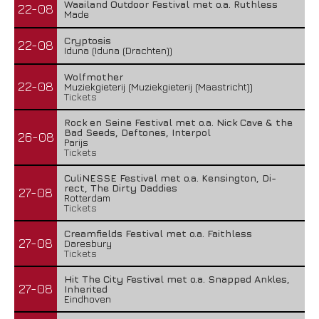
Waailand Outdoor Festival met o.a. Ruthless
22-08
Made
Cryptosis
22-08
Iduna (Iduna (Drachten))
Wolfmother
22-08
Muziekgieterij (Muziekgieterij (Maastricht))
Tickets
Rock en Seine Festival met o.a. Nick Cave & the
Bad Seeds, Deftones, Interpol
26-08
Parijs
Tickets
CuliNESSE Festival met o.a. Kensington, Di-
rect, The Dirty Daddies
27-08
Rotterdam
Tickets
Creamfields Festival met o.a. Faithless
27-08
Daresbury
Tickets
Hit The City Festival met o.a. Snapped Ankles,
27-08
Inherited
Eindhoven