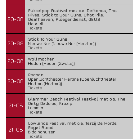
Pukkelpop Festival met o.a. Deftones, The
Hives, Stick to your Guns, Chat Pile,
20-08
Deafheaven, Ploegendienst, dEUS
Hasselt
Tickets
Stick To Your Guns
20-08
Nieuwe Nor (Nieuwe Nor (Heerlen))
Tickets
Wolfmother
20-08
Hedon (Hedon (Zwolle))
Racoon
Openluchttheater Hertme (Openluchttheater
20-08
Hertme (Hertme))
Tickets
Glemmer Beach Festival Festival met o.a. The
Dirty Daddies, Krezip
21-08
Lemmer
Tickets
Lowlands Festival met o.a. Terzij De Horde,
Royal Blood
21-08
Biddinghuizen
Tickets