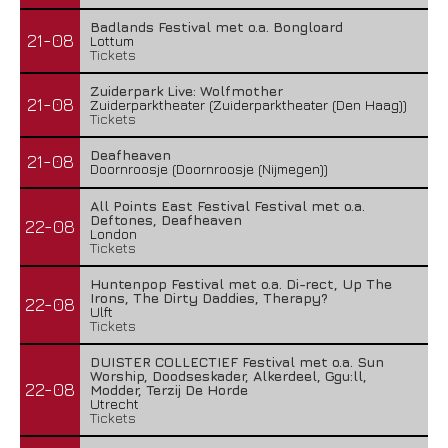
Badlands Festival met o.a. Bongloard
21-08
Lottum
Tickets
Zuiderpark Live: Wolfmother
21-08
Zuiderparktheater (Zuiderparktheater (Den Haag))
Tickets
Deafheaven
21-08
Doornroosje (Doornroosje (Nijmegen))
All Points East Festival Festival met o.a.
Deftones, Deafheaven
22-08
London
Tickets
Huntenpop Festival met o.a. Di-rect, Up The
Irons, The Dirty Daddies, Therapy?
22-08
Ulft
Tickets
DUISTER COLLECTIEF Festival met o.a. Sun
Worship, Doodseskader, Alkerdeel, Ggu:ll,
22-08
Modder, Terzij De Horde
Utrecht
Tickets