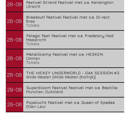
Festival Strand Festival met o.a. Kensington
28-08
Utrecht
Breekout! Festival Festival met o.a. Di-rect
28-08
Bree
Tickets
Pelagic Fest Festival met o.a. Predatory Void
28-08
Maastricht
Tickets
Metallicamp Festival met o.a. HESKEN
28-08
Ommen
Tickets
THE HICKEY UNDERWORLD - DAK SESSION #3
28-08
Wilde Westen (Wilde Westen (Kortrijk))
Superbloom Festival Festival met o.a. Bastille
29-08
Munchen, Duitsland
Popelucht Festival met o.a. Queen of Spades
29-08
Etten-Leur