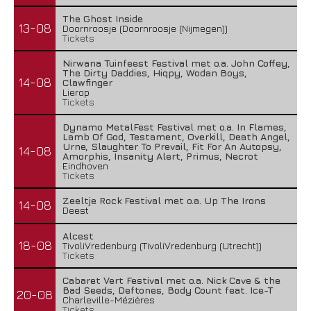
The Ghost Inside
13-08
Doornroosje (Doornroosje (Nijmegen))
Tickets
Nirwana Tuinfeest Festival met o.a. John Coffey,
The Dirty Daddies, Hiqpy, Wodan Boys,
14-08
Clawfinger
Lierop
Tickets
Dynamo MetalFest Festival met o.a. In Flames,
Lamb Of God, Testament, Overkill, Death Angel,
Urne, Slaughter To Prevail, Fit For An Autopsy,
14-08
Amorphis, Insanity Alert, Primus, Necrot
Eindhoven
Tickets
Zeeltje Rock Festival met o.a. Up The Irons
14-08
Deest
Alcest
18-08
TivoliVredenburg (TivoliVredenburg (Utrecht))
Tickets
Cabaret Vert Festival met o.a. Nick Cave & the
Bad Seeds, Deftones, Body Count feat. Ice-T
20-08
Charleville-Mézières
Tickets