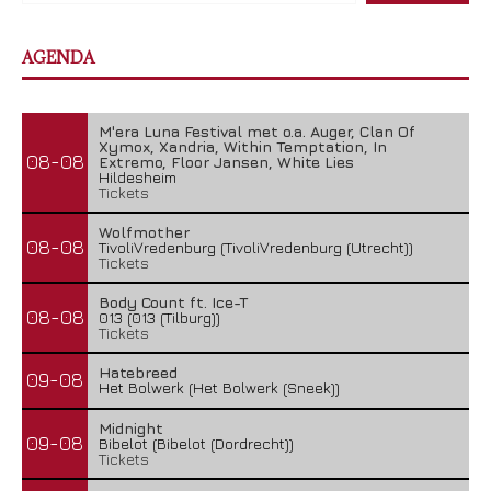
AGENDA
M'era Luna Festival met o.a. Auger, Clan Of
Xymox, Xandria, Within Temptation, In
08-08
Extremo, Floor Jansen, White Lies
Hildesheim
Tickets
Wolfmother
08-08
TivoliVredenburg (TivoliVredenburg (Utrecht))
Tickets
Body Count ft. Ice-T
08-08
013 (013 (Tilburg))
Tickets
Hatebreed
09-08
Het Bolwerk (Het Bolwerk (Sneek))
Midnight
09-08
Bibelot (Bibelot (Dordrecht))
Tickets