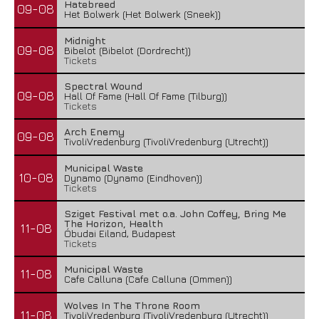
Hatebreed
09-08
Het Bolwerk (Het Bolwerk (Sneek))
Midnight
09-08
Bibelot (Bibelot (Dordrecht))
Tickets
Spectral Wound
09-08
Hall Of Fame (Hall Of Fame (Tilburg))
Tickets
Arch Enemy
09-08
TivoliVredenburg (TivoliVredenburg (Utrecht))
Municipal Waste
10-08
Dynamo (Dynamo (Eindhoven))
Tickets
Sziget Festival met o.a. John Coffey, Bring Me
The Horizon, Health
11-08
Óbudai Eiland, Budapest
Tickets
Municipal Waste
11-08
Cafe Calluna (Cafe Calluna (Ommen))
Wolves In The Throne Room
11-08
TivoliVredenburg (TivoliVredenburg (Utrecht))