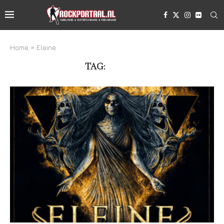
Home
»
Eleine
TAG:
ELEINE