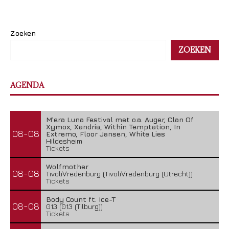
Zoeken
ZOEKEN
AGENDA
M'era Luna Festival met o.a. Auger, Clan Of
Xymox, Xandria, Within Temptation, In
08-08
Extremo, Floor Jansen, White Lies
Hildesheim
Tickets
Wolfmother
08-08
TivoliVredenburg (TivoliVredenburg (Utrecht))
Tickets
Body Count ft. Ice-T
08-08
013 (013 (Tilburg))
Tickets