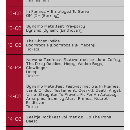
Tessenderlo
In Flames + Employed To Serve
13-08
OM (OM (Seraing))
Dynamo Metalfest Pre-party
13-08
Dynamo (Dynamo (Eindhoven))
The Ghost Inside
13-08
Doornroosje (Doornroosje (Nijmegen))
Tickets
Nirwana Tuinfeest Festival met o.a. John Coffey,
The Dirty Daddies, Hiqpy, Wodan Boys,
14-08
Clawfinger
Lierop
Tickets
Dynamo MetalFest Festival met o.a. In Flames,
Lamb Of God, Testament, Overkill, Death Angel,
Urne, Slaughter To Prevail, Fit For An Autopsy,
14-08
Amorphis, Insanity Alert, Primus, Necrot
Eindhoven
Tickets
Zeeltje Rock Festival met o.a. Up The Irons
14-08
Deest