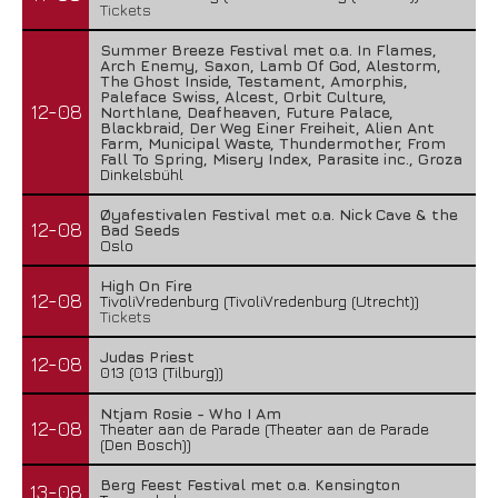
Tickets
Summer Breeze Festival met o.a. In Flames,
Arch Enemy, Saxon, Lamb Of God, Alestorm,
The Ghost Inside, Testament, Amorphis,
Paleface Swiss, Alcest, Orbit Culture,
12-08
Northlane, Deafheaven, Future Palace,
Blackbraid, Der Weg Einer Freiheit, Alien Ant
Farm, Municipal Waste, Thundermother, From
Fall To Spring, Misery Index, Parasite inc., Groza
Dinkelsbühl
Øyafestivalen Festival met o.a. Nick Cave & the
12-08
Bad Seeds
Oslo
High On Fire
12-08
TivoliVredenburg (TivoliVredenburg (Utrecht))
Tickets
Judas Priest
12-08
013 (013 (Tilburg))
Ntjam Rosie - Who I Am
12-08
Theater aan de Parade (Theater aan de Parade
(Den Bosch))
Berg Feest Festival met o.a. Kensington
13-08