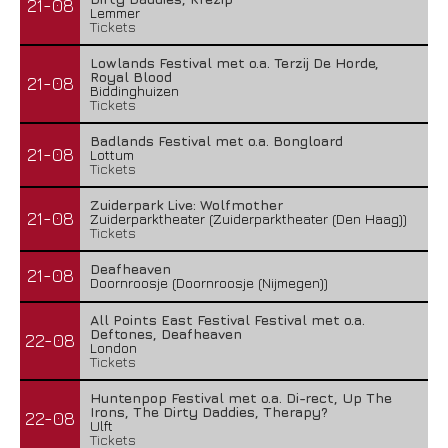
21-08
Lemmer
Tickets
Lowlands Festival met o.a. Terzij De Horde,
Royal Blood
21-08
Biddinghuizen
Tickets
Badlands Festival met o.a. Bongloard
21-08
Lottum
Tickets
Zuiderpark Live: Wolfmother
21-08
Zuiderparktheater (Zuiderparktheater (Den Haag))
Tickets
Deafheaven
21-08
Doornroosje (Doornroosje (Nijmegen))
All Points East Festival Festival met o.a.
Deftones, Deafheaven
22-08
London
Tickets
Huntenpop Festival met o.a. Di-rect, Up The
Irons, The Dirty Daddies, Therapy?
22-08
Ulft
Tickets