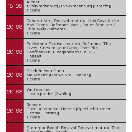
Alcest
18-08
TivoliVredenburg (TivoliVredenburg (Utrecht))
Tickets
Cabaret Vert Festival met o.a. Nick Cave & the
Bad Seeds, Deftones, Body Count feat. Ice-T
20-08
Charleville-Mézières
Tickets
Pukkelpop Festival met o.a. Deftones, The
Hives, Stick to your Guns, Chat Pile,
20-08
Deafheaven, Ploegendienst, dEUS
Hasselt
Tickets
Stick To Your Guns
20-08
Nieuwe Nor (Nieuwe Nor (Heerlen))
Tickets
Wolfmother
20-08
Hedon (Hedon (Zwolle))
Racoon
Openluchttheater Hertme (Openluchttheater
20-08
Hertme (Hertme))
Tickets
Glemmer Beach Festival Festival met o.a. The
Dirty Daddies, Krezip