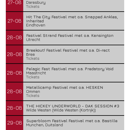
27-08
Daresbury
Tickets
Hit The City Festival met o.a. Snapped Ankles,
27-08
Inherited
Eindhoven
Festival Strand Festival met o.a. Kensington
28-08
Utrecht
Breekout! Festival Festival met o.a. Di-rect
28-08
Bree
Tickets
Pelagic Fest Festival met o.a. Predatory Void
28-08
Maastricht
Tickets
Metallicamp Festival met o.a. HESKEN
28-08
Ommen
Tickets
THE HICKEY UNDERWORLD - DAK SESSION #3
28-08
Wilde Westen (Wilde Westen (Kortrijk))
Superbloom Festival Festival met o.a. Bastille
29-08
Munchen, Duitsland