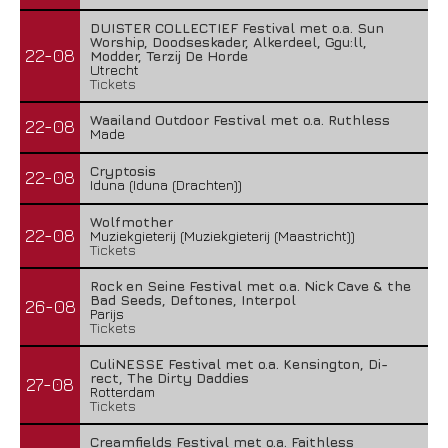
DUISTER COLLECTIEF Festival met o.a. Sun
Worship, Doodseskader, Alkerdeel, Ggu:ll,
22-08
Modder, Terzij De Horde
Utrecht
Tickets
Waailand Outdoor Festival met o.a. Ruthless
22-08
Made
Cryptosis
22-08
Iduna (Iduna (Drachten))
Wolfmother
22-08
Muziekgieterij (Muziekgieterij (Maastricht))
Tickets
Rock en Seine Festival met o.a. Nick Cave & the
Bad Seeds, Deftones, Interpol
26-08
Parijs
Tickets
CuliNESSE Festival met o.a. Kensington, Di-
rect, The Dirty Daddies
27-08
Rotterdam
Tickets
Creamfields Festival met o.a. Faithless