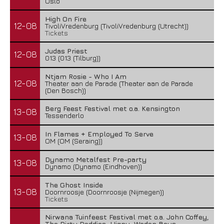
Oslo
High On Fire
12-08
TivoliVredenburg (TivoliVredenburg (Utrecht))
Tickets
Judas Priest
12-08
013 (013 (Tilburg))
Ntjam Rosie - Who I Am
12-08
Theater aan de Parade (Theater aan de Parade
(Den Bosch))
Berg Feest Festival met o.a. Kensington
13-08
Tessenderlo
In Flames + Employed To Serve
13-08
OM (OM (Seraing))
Dynamo Metalfest Pre-party
13-08
Dynamo (Dynamo (Eindhoven))
The Ghost Inside
13-08
Doornroosje (Doornroosje (Nijmegen))
Tickets
Nirwana Tuinfeest Festival met o.a. John Coffey,
The Dirty Daddies, Hiqpy, Wodan Boys,