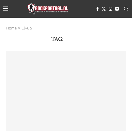
Home
»
Elvya
TAG:
ELVYA