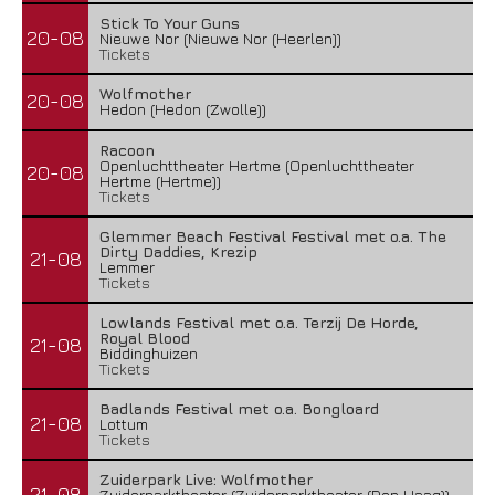
Stick To Your Guns
20-08
Nieuwe Nor (Nieuwe Nor (Heerlen))
Tickets
Wolfmother
20-08
Hedon (Hedon (Zwolle))
Racoon
Openluchttheater Hertme (Openluchttheater
20-08
Hertme (Hertme))
Tickets
Glemmer Beach Festival Festival met o.a. The
Dirty Daddies, Krezip
21-08
Lemmer
Tickets
Lowlands Festival met o.a. Terzij De Horde,
Royal Blood
21-08
Biddinghuizen
Tickets
Badlands Festival met o.a. Bongloard
21-08
Lottum
Tickets
Zuiderpark Live: Wolfmother
21-08
Zuiderparktheater (Zuiderparktheater (Den Haag))