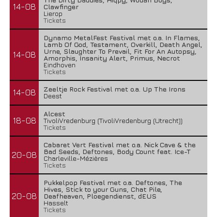
14-08
Clawfinger
Lierop
Tickets
Dynamo MetalFest Festival met o.a. In Flames,
Lamb Of God, Testament, Overkill, Death Angel,
Urne, Slaughter To Prevail, Fit For An Autopsy,
14-08
Amorphis, Insanity Alert, Primus, Necrot
Eindhoven
Tickets
Zeeltje Rock Festival met o.a. Up The Irons
14-08
Deest
Alcest
18-08
TivoliVredenburg (TivoliVredenburg (Utrecht))
Tickets
Cabaret Vert Festival met o.a. Nick Cave & the
Bad Seeds, Deftones, Body Count feat. Ice-T
20-08
Charleville-Mézières
Tickets
Pukkelpop Festival met o.a. Deftones, The
Hives, Stick to your Guns, Chat Pile,
20-08
Deafheaven, Ploegendienst, dEUS
Hasselt
Tickets