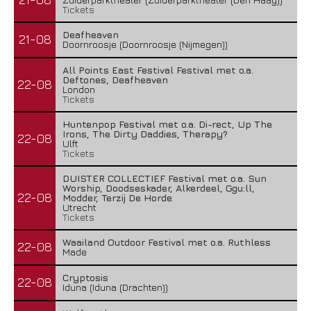
Tickets
Deafheaven
21-08
Doornroosje (Doornroosje (Nijmegen))
All Points East Festival Festival met o.a.
Deftones, Deafheaven
22-08
London
Tickets
Huntenpop Festival met o.a. Di-rect, Up The
Irons, The Dirty Daddies, Therapy?
22-08
Ulft
Tickets
DUISTER COLLECTIEF Festival met o.a. Sun
Worship, Doodseskader, Alkerdeel, Ggu:ll,
22-08
Modder, Terzij De Horde
Utrecht
Tickets
Waailand Outdoor Festival met o.a. Ruthless
22-08
Made
Cryptosis
22-08
Iduna (Iduna (Drachten))