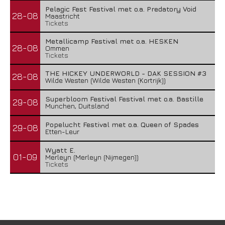
Pelagic Fest Festival met o.a. Predatory Void
28-08
Maastricht
Tickets
Metallicamp Festival met o.a. HESKEN
28-08
Ommen
Tickets
THE HICKEY UNDERWORLD - DAK SESSION #3
28-08
Wilde Westen (Wilde Westen (Kortrijk))
Superbloom Festival Festival met o.a. Bastille
29-08
Munchen, Duitsland
Popelucht Festival met o.a. Queen of Spades
29-08
Etten-Leur
Wyatt E.
01-09
Merleyn (Merleyn (Nijmegen))
Tickets