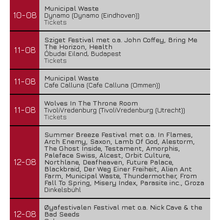
Municipal Waste
10-08
Dynamo (Dynamo (Eindhoven))
Tickets
Sziget Festival met o.a. John Coffey, Bring Me
The Horizon, Health
11-08
Óbudai Eiland, Budapest
Tickets
Municipal Waste
11-08
Cafe Calluna (Cafe Calluna (Ommen))
Wolves In The Throne Room
11-08
TivoliVredenburg (TivoliVredenburg (Utrecht))
Tickets
Summer Breeze Festival met o.a. In Flames,
Arch Enemy, Saxon, Lamb Of God, Alestorm,
The Ghost Inside, Testament, Amorphis,
Paleface Swiss, Alcest, Orbit Culture,
12-08
Northlane, Deafheaven, Future Palace,
Blackbraid, Der Weg Einer Freiheit, Alien Ant
Farm, Municipal Waste, Thundermother, From
Fall To Spring, Misery Index, Parasite inc., Groza
Dinkelsbühl
Øyafestivalen Festival met o.a. Nick Cave & the
12-08
Bad Seeds