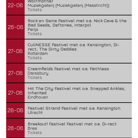
Wolfmother
22-08
Muziekgieterij (Muziekgieterij (Maastricht))
Tickets
Rock en Seine Festival met o.a. Nick Cave & the
Bad Seeds, Deftones, Interpol
26-08
Parijs
Tickets
CuliNESSE Festival met o.a. Kensington, Di-
rect, The Dirty Daddies
27-08
Rotterdam
Tickets
Creamfields Festival met o.a. Faithless
27-08
Daresbury
Tickets
Hit The City Festival met o.a. Snapped Ankles,
27-08
Inherited
Eindhoven
Festival Strand Festival met o.a. Kensington
28-08
Utrecht
Breekout! Festival Festival met o.a. Di-rect
28-08
Bree
Tickets