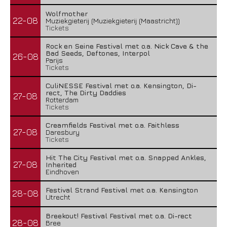
Wolfmother
22-08
Muziekgieterij (Muziekgieterij (Maastricht))
Tickets
Rock en Seine Festival met o.a. Nick Cave & the
Bad Seeds, Deftones, Interpol
26-08
Parijs
Tickets
CuliNESSE Festival met o.a. Kensington, Di-
rect, The Dirty Daddies
27-08
Rotterdam
Tickets
Creamfields Festival met o.a. Faithless
27-08
Daresbury
Tickets
Hit The City Festival met o.a. Snapped Ankles,
27-08
Inherited
Eindhoven
Festival Strand Festival met o.a. Kensington
28-08
Utrecht
Breekout! Festival Festival met o.a. Di-rect
28-08
Bree