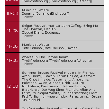
TivoliVredenburg (TivoliVredenburg (Utrecht))
Municipal Waste
10-08
Dynamo (Dynamo (Eindhoven))
Tickets
Sziget Festival met o.a. John Coffey, Bring Me
The Horizon, Health
11-08
Óbudai Eiland, Budapest
Tickets
Municipal Waste
11-08
Cafe Calluna (Cafe Calluna (Ommen))
Wolves In The Throne Room
11-08
TivoliVredenburg (TivoliVredenburg (Utrecht))
Tickets
Summer Breeze Festival met o.a. In Flames,
Arch Enemy, Saxon, Lamb Of God, Alestorm,
The Ghost Inside, Testament, Amorphis,
Paleface Swiss, Alcest, Orbit Culture,
12-08
Northlane, Deafheaven, Future Palace,
Blackbraid, Der Weg Einer Freiheit, Alien Ant
Farm, Municipal Waste, Thundermother, From
Fall To Spring, Misery Index, Parasite inc., Groza
Dinkelsbühl
Øyafestivalen Festival met o.a. Nick Cave & the