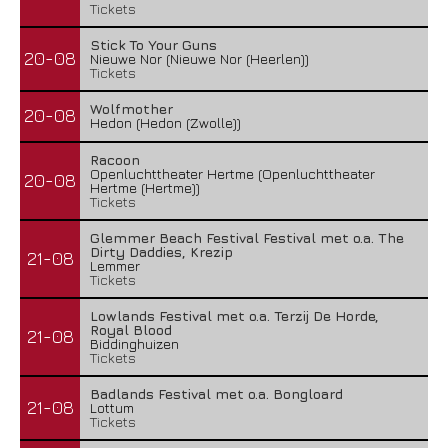
Tickets
Stick To Your Guns
20-08
Nieuwe Nor (Nieuwe Nor (Heerlen))
Tickets
Wolfmother
20-08
Hedon (Hedon (Zwolle))
Racoon
Openluchttheater Hertme (Openluchttheater
20-08
Hertme (Hertme))
Tickets
Glemmer Beach Festival Festival met o.a. The
Dirty Daddies, Krezip
21-08
Lemmer
Tickets
Lowlands Festival met o.a. Terzij De Horde,
Royal Blood
21-08
Biddinghuizen
Tickets
Badlands Festival met o.a. Bongloard
21-08
Lottum
Tickets