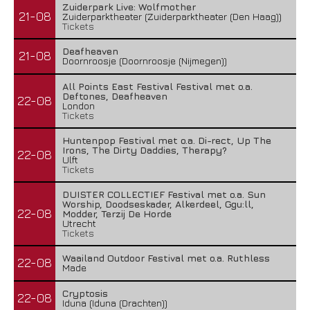
Zuiderpark Live: Wolfmother
21-08
Zuiderparktheater (Zuiderparktheater (Den Haag))
Tickets
Deafheaven
21-08
Doornroosje (Doornroosje (Nijmegen))
All Points East Festival Festival met o.a.
Deftones, Deafheaven
22-08
London
Tickets
Huntenpop Festival met o.a. Di-rect, Up The
Irons, The Dirty Daddies, Therapy?
22-08
Ulft
Tickets
DUISTER COLLECTIEF Festival met o.a. Sun
Worship, Doodseskader, Alkerdeel, Ggu:ll,
22-08
Modder, Terzij De Horde
Utrecht
Tickets
Waailand Outdoor Festival met o.a. Ruthless
22-08
Made
Cryptosis
22-08
Iduna (Iduna (Drachten))