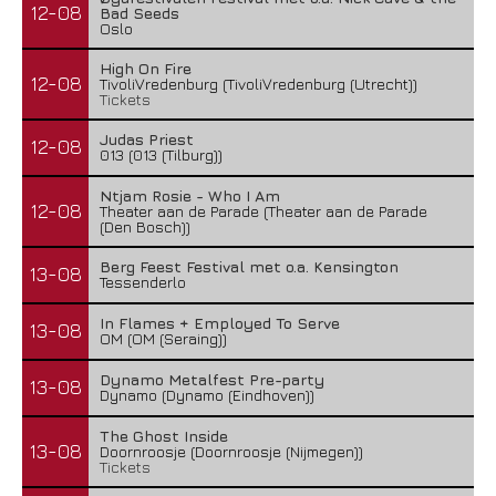
12-08
Bad Seeds
Oslo
High On Fire
12-08
TivoliVredenburg (TivoliVredenburg (Utrecht))
Tickets
Judas Priest
12-08
013 (013 (Tilburg))
Ntjam Rosie - Who I Am
12-08
Theater aan de Parade (Theater aan de Parade
(Den Bosch))
Berg Feest Festival met o.a. Kensington
13-08
Tessenderlo
In Flames + Employed To Serve
13-08
OM (OM (Seraing))
Dynamo Metalfest Pre-party
13-08
Dynamo (Dynamo (Eindhoven))
The Ghost Inside
13-08
Doornroosje (Doornroosje (Nijmegen))
Tickets