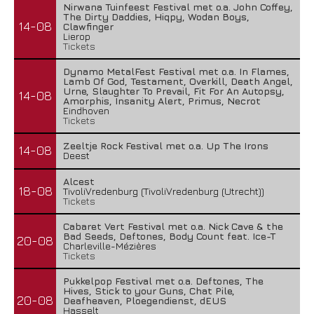
Nirwana Tuinfeest Festival met o.a. John Coffey,
The Dirty Daddies, Hiqpy, Wodan Boys,
14-08
Clawfinger
Lierop
Tickets
Dynamo MetalFest Festival met o.a. In Flames,
Lamb Of God, Testament, Overkill, Death Angel,
Urne, Slaughter To Prevail, Fit For An Autopsy,
14-08
Amorphis, Insanity Alert, Primus, Necrot
Eindhoven
Tickets
Zeeltje Rock Festival met o.a. Up The Irons
14-08
Deest
Alcest
18-08
TivoliVredenburg (TivoliVredenburg (Utrecht))
Tickets
Cabaret Vert Festival met o.a. Nick Cave & the
Bad Seeds, Deftones, Body Count feat. Ice-T
20-08
Charleville-Mézières
Tickets
Pukkelpop Festival met o.a. Deftones, The
Hives, Stick to your Guns, Chat Pile,
20-08
Deafheaven, Ploegendienst, dEUS
Hasselt