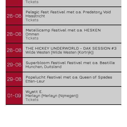
Tickets
Pelagic Fest Festival met o.a. Predatory Void
28-08
Maastricht
Tickets
Metallicamp Festival met o.a. HESKEN
28-08
Ommen
Tickets
THE HICKEY UNDERWORLD - DAK SESSION #3
28-08
Wilde Westen (Wilde Westen (Kortrijk))
Superbloom Festival Festival met o.a. Bastille
29-08
Munchen, Duitsland
Popelucht Festival met o.a. Queen of Spades
29-08
Etten-Leur
Wyatt E.
01-09
Merleyn (Merleyn (Nijmegen))
Tickets