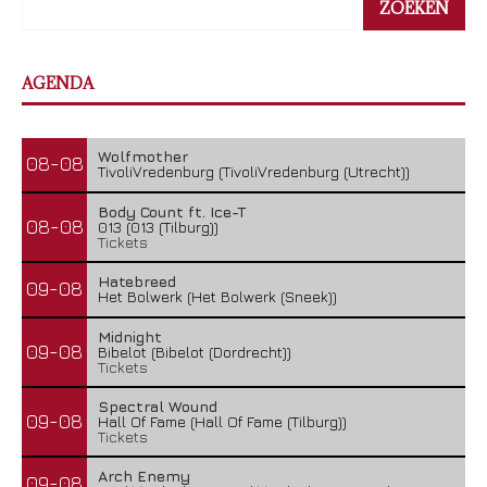
ZOEKEN
AGENDA
Wolfmother
08-08
TivoliVredenburg (TivoliVredenburg (Utrecht))
Body Count ft. Ice-T
08-08
013 (013 (Tilburg))
Tickets
Hatebreed
09-08
Het Bolwerk (Het Bolwerk (Sneek))
Midnight
09-08
Bibelot (Bibelot (Dordrecht))
Tickets
Spectral Wound
09-08
Hall Of Fame (Hall Of Fame (Tilburg))
Tickets
Arch Enemy
09-08