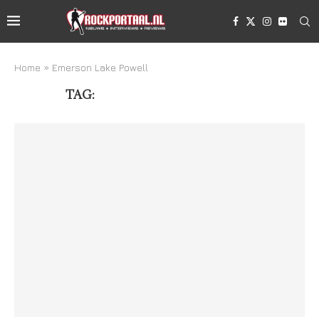
Home
»
Emerson Lake Powell
TAG:
EMERSON LAKE POWELL