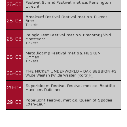
Festival Strand Festival met o.a. Kensington
28-08
Utrecht
Breekout! Festival Festival met o.a. Di-rect
28-08
Bree
Tickets
Pelagic Fest Festival met o.a. Predatory Void
28-08
Maastricht
Tickets
Metallicamp Festival met o.a. HESKEN
28-08
Ommen
Tickets
THE HICKEY UNDERWORLD - DAK SESSION #3
28-08
Wilde Westen (Wilde Westen (Kortrijk))
Superbloom Festival Festival met o.a. Bastille
29-08
Munchen, Duitsland
Popelucht Festival met o.a. Queen of Spades
29-08
Etten-Leur