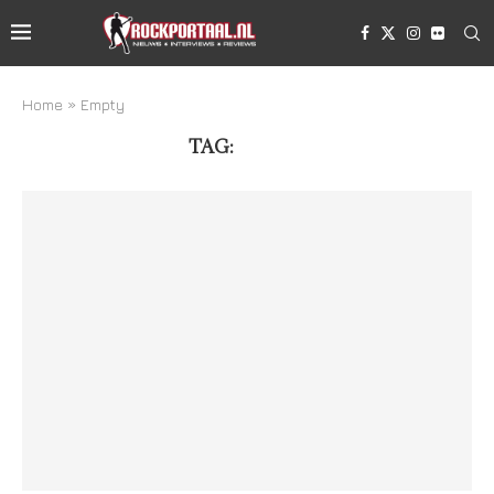
Home
»
Empty
TAG:
EMPTY