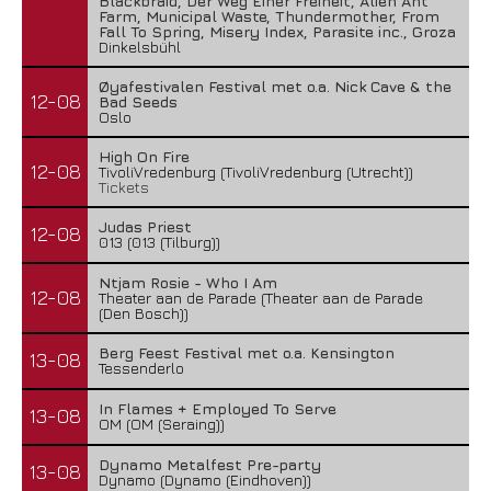
Blackbraid, Der Weg Einer Freiheit, Alien Ant
Farm, Municipal Waste, Thundermother, From
Fall To Spring, Misery Index, Parasite inc., Groza
Dinkelsbühl
Øyafestivalen Festival met o.a. Nick Cave & the
12-08
Bad Seeds
Oslo
High On Fire
12-08
TivoliVredenburg (TivoliVredenburg (Utrecht))
Tickets
Judas Priest
12-08
013 (013 (Tilburg))
Ntjam Rosie - Who I Am
12-08
Theater aan de Parade (Theater aan de Parade
(Den Bosch))
Berg Feest Festival met o.a. Kensington
13-08
Tessenderlo
In Flames + Employed To Serve
13-08
OM (OM (Seraing))
Dynamo Metalfest Pre-party
13-08
Dynamo (Dynamo (Eindhoven))