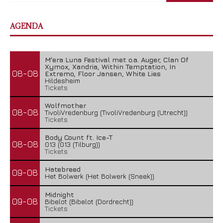
AGENDA
M'era Luna Festival met o.a. Auger, Clan Of
Xymox, Xandria, Within Temptation, In
08-08
Extremo, Floor Jansen, White Lies
Hildesheim
Tickets
Wolfmother
08-08
TivoliVredenburg (TivoliVredenburg (Utrecht))
Tickets
Body Count ft. Ice-T
08-08
013 (013 (Tilburg))
Tickets
Hatebreed
09-08
Het Bolwerk (Het Bolwerk (Sneek))
Midnight
09-08
Bibelot (Bibelot (Dordrecht))
Tickets