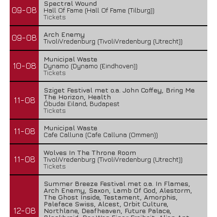
Spectral Wound
09-08
Hall Of Fame (Hall Of Fame (Tilburg))
Tickets
Arch Enemy
09-08
TivoliVredenburg (TivoliVredenburg (Utrecht))
Municipal Waste
10-08
Dynamo (Dynamo (Eindhoven))
Tickets
Sziget Festival met o.a. John Coffey, Bring Me
The Horizon, Health
11-08
Óbudai Eiland, Budapest
Tickets
Municipal Waste
11-08
Cafe Calluna (Cafe Calluna (Ommen))
Wolves In The Throne Room
11-08
TivoliVredenburg (TivoliVredenburg (Utrecht))
Tickets
Summer Breeze Festival met o.a. In Flames,
Arch Enemy, Saxon, Lamb Of God, Alestorm,
The Ghost Inside, Testament, Amorphis,
Paleface Swiss, Alcest, Orbit Culture,
12-08
Northlane, Deafheaven, Future Palace,