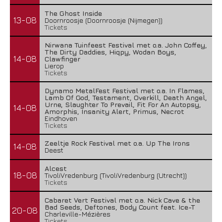
The Ghost Inside
13-08
Doornroosje (Doornroosje (Nijmegen))
Tickets
Nirwana Tuinfeest Festival met o.a. John Coffey,
The Dirty Daddies, Hiqpy, Wodan Boys,
14-08
Clawfinger
Lierop
Tickets
Dynamo MetalFest Festival met o.a. In Flames,
Lamb Of God, Testament, Overkill, Death Angel,
Urne, Slaughter To Prevail, Fit For An Autopsy,
14-08
Amorphis, Insanity Alert, Primus, Necrot
Eindhoven
Tickets
Zeeltje Rock Festival met o.a. Up The Irons
14-08
Deest
Alcest
18-08
TivoliVredenburg (TivoliVredenburg (Utrecht))
Tickets
Cabaret Vert Festival met o.a. Nick Cave & the
Bad Seeds, Deftones, Body Count feat. Ice-T
20-08
Charleville-Mézières
Tickets