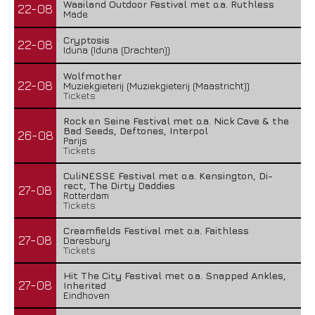
Waailand Outdoor Festival met o.a. Ruthless
22-08
Made
Cryptosis
22-08
Iduna (Iduna (Drachten))
Wolfmother
22-08
Muziekgieterij (Muziekgieterij (Maastricht))
Tickets
Rock en Seine Festival met o.a. Nick Cave & the
Bad Seeds, Deftones, Interpol
26-08
Parijs
Tickets
CuliNESSE Festival met o.a. Kensington, Di-
rect, The Dirty Daddies
27-08
Rotterdam
Tickets
Creamfields Festival met o.a. Faithless
27-08
Daresbury
Tickets
Hit The City Festival met o.a. Snapped Ankles,
27-08
Inherited
Eindhoven