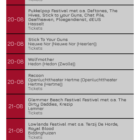
Pukkelpop Festival met o.a. Deftones, The
Hives, Stick to your Guns, Chat Pile,
20-08
Deafheaven, Ploegendienst, dEUS
Hasselt
Tickets
Stick To Your Guns
20-08
Nieuwe Nor (Nieuwe Nor (Heerlen))
Tickets
Wolfmother
20-08
Hedon (Hedon (Zwolle))
Racoon
Openluchttheater Hertme (Openluchttheater
20-08
Hertme (Hertme))
Tickets
Glemmer Beach Festival Festival met o.a. The
Dirty Daddies, Krezip
21-08
Lemmer
Tickets
Lowlands Festival met o.a. Terzij De Horde,
Royal Blood
21-08
Biddinghuizen
Tickets