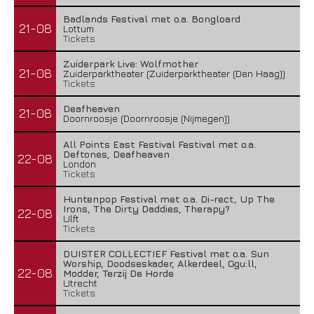
Badlands Festival met o.a. Bongloard
21-08
Lottum
Tickets
Zuiderpark Live: Wolfmother
21-08
Zuiderparktheater (Zuiderparktheater (Den Haag))
Tickets
Deafheaven
21-08
Doornroosje (Doornroosje (Nijmegen))
All Points East Festival Festival met o.a.
Deftones, Deafheaven
22-08
London
Tickets
Huntenpop Festival met o.a. Di-rect, Up The
Irons, The Dirty Daddies, Therapy?
22-08
Ulft
Tickets
DUISTER COLLECTIEF Festival met o.a. Sun
Worship, Doodseskader, Alkerdeel, Ggu:ll,
22-08
Modder, Terzij De Horde
Utrecht
Tickets