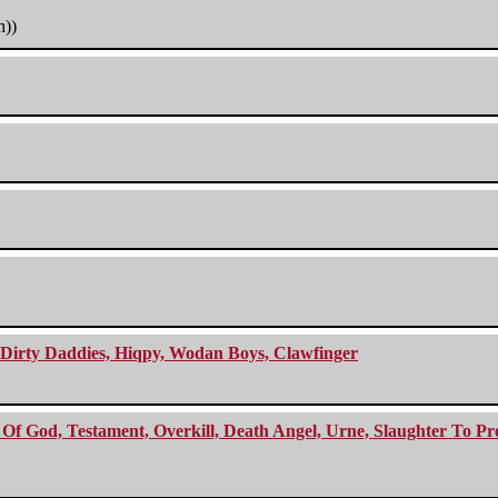
h))
e Dirty Daddies, Hiqpy, Wodan Boys, Clawfinger
f God, Testament, Overkill, Death Angel, Urne, Slaughter To Prev