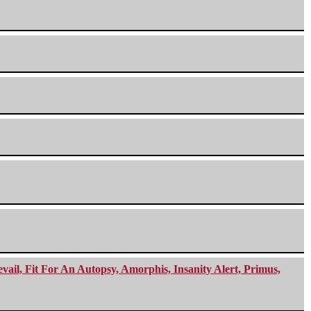
ail, Fit For An Autopsy, Amorphis, Insanity Alert, Primus,