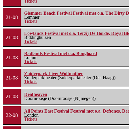
Tickets
Glemmer Beach Festival Festival met o.a. The Dirty D
21-08
Lemmer
Tickets
Lowlands Festival met o.a. Terzij De Horde, Royal B
21-08
Biddinghuizen
Tickets
Badlands Festival met o.a. Bongloard
21-08
Lottum
Tickets
Zuiderpark Live: Wolfmother
21-08
Zuiderparktheater (Zuiderparktheater (Den Haag))
Tickets
Deafheaven
21-08
Doornroosje (Doornroosje (Nijmegen))
All Points East Festival Festival met o.a. Deftones, D
22-08
London
Tickets