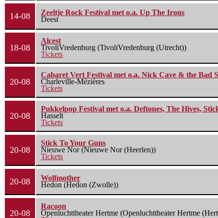
Zeeltje Rock Festival met o.a. Up The Irons
14-08
Deest
Alcest
18-08
TivoliVredenburg (TivoliVredenburg (Utrecht))
Tickets
Cabaret Vert Festival met o.a. Nick Cave & the Bad S
20-08
Charleville-Mézières
Tickets
Pukkelpop Festival met o.a. Deftones, The Hives, Sti
20-08
Hasselt
Tickets
Stick To Your Guns
20-08
Nieuwe Nor (Nieuwe Nor (Heerlen))
Tickets
Wolfmother
20-08
Hedon (Hedon (Zwolle))
Racoon
20-08
Openluchttheater Hertme (Openluchttheater Hertme (Her