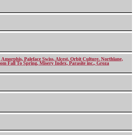
morphis, Paleface Swiss, Alcest, Orbit Culture, Northlane,
m Fall To Spring, Misery Index, Parasite inc., Groza