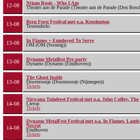
Ntjam Rosie - Who I Am
12-08
Theater aan de Parade (Theater aan de Parade (Den Bosc
Berg Feest Festival met o.a. Kensington
13-08
Tessenderlo
In Flames + Employed To Serve
13-08
OM (OM (Seraing))
Dynamo Metalfest Pre-party
13-08
Dynamo (Dynamo (Eindhoven))
The Ghost Inside
13-08
Doornroosje (Doornroosje (Nijmegen))
Tickets
Nirwana Tuinfeest Festival met o.a. John Coffey, Th
14-08
Lierop
Tickets
Dynamo MetalFest Festival met o.a. In Flames, Lamb O
Necrot
14-08
Eindhoven
Tickets