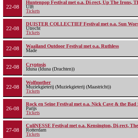
Huntenpop Festival met o.a. Di-rect, Up The Irons, 
22-08
Ulft
Tickets
DUISTER COLLECTIEF Festival met o.a. Sun Worship
22-08
Utrecht
Tickets
Waailand Outdoor Festival met o.a. Ruthless
22-08
Made
Cryptosis
22-08
Iduna (Iduna (Drachten))
Wolfmother
22-08
Muziekgieterij (Muziekgieterij (Maastricht))
Tickets
Rock en Seine Festival met o.a. Nick Cave & the Bad 
26-08
Parijs
Tickets
CuliNESSE Festival met o.a. Kensington, Di-rect, Th
27-08
Rotterdam
Tickets