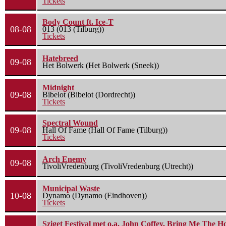
Tickets
Body Count ft. Ice-T
08-08
013 (013 (Tilburg))
Tickets
Hatebreed
09-08
Het Bolwerk (Het Bolwerk (Sneek))
Midnight
09-08
Bibelot (Bibelot (Dordrecht))
Tickets
Spectral Wound
09-08
Hall Of Fame (Hall Of Fame (Tilburg))
Tickets
Arch Enemy
09-08
TivoliVredenburg (TivoliVredenburg (Utrecht))
Municipal Waste
10-08
Dynamo (Dynamo (Eindhoven))
Tickets
Sziget Festival met o.a. John Coffey, Bring Me The H