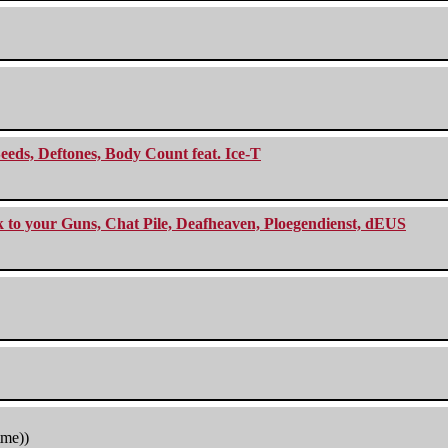
eeds, Deftones, Body Count feat. Ice-T
ck to your Guns, Chat Pile, Deafheaven, Ploegendienst, dEUS
tme))