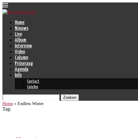
Home
Nieuws
Live
Album
Interview
Video
Column
Prijsvraag
Agenda
Info
Contact
Colofon
Zoeken
Home
»
Endless Winter
Tag:
Endless Winter