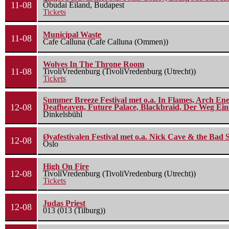
11-08
Óbudai Eiland, Budapest
Tickets
Municipal Waste
11-08
Cafe Calluna (Cafe Calluna (Ommen))
Wolves In The Throne Room
11-08
TivoliVredenburg (TivoliVredenburg (Utrecht))
Tickets
Summer Breeze Festival met o.a. In Flames, Arch Ene
12-08
Deafheaven, Future Palace, Blackbraid, Der Weg Eine
Dinkelsbühl
Øyafestivalen Festival met o.a. Nick Cave & the Bad 
12-08
Oslo
High On Fire
12-08
TivoliVredenburg (TivoliVredenburg (Utrecht))
Tickets
Judas Priest
12-08
013 (013 (Tilburg))