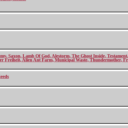
my, Saxon, Lamb Of God, Alestorm, The Ghost Inside, Testament, A
r Freiheit, Alien Ant Farm, Municipal Waste, Thundermother, Fro
Seeds