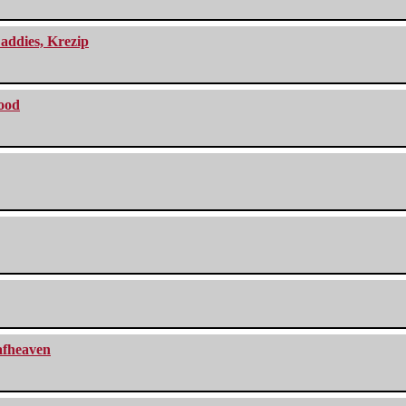
addies, Krezip
lood
eafheaven