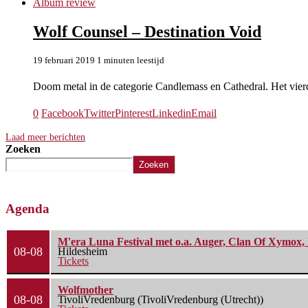
Album review
Wolf Counsel – Destination Void
19 februari 2019
1 minuten leestijd
Doom metal in de categorie Candlemass en Cathedral. Het vi
0
Facebook
Twitter
Pinterest
Linkedin
Email
Laad meer berichten
Zoeken
Zoeken
Agenda
M'era Luna Festival met o.a. Auger, Clan Of Xymox, 
08-08
Hildesheim
Tickets
Wolfmother
08-08
TivoliVredenburg (TivoliVredenburg (Utrecht))