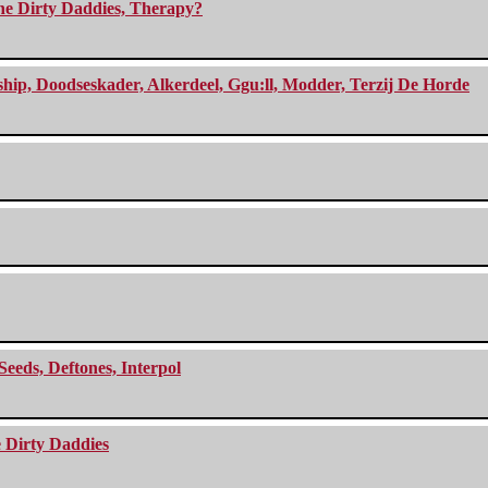
The Dirty Daddies, Therapy?
, Doodseskader, Alkerdeel, Ggu:ll, Modder, Terzij De Horde
Seeds, Deftones, Interpol
e Dirty Daddies