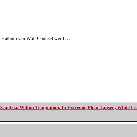
erde album van Wolf Counsel werd …
Xandria, Within Temptation, In Extremo, Floor Jansen, White Li