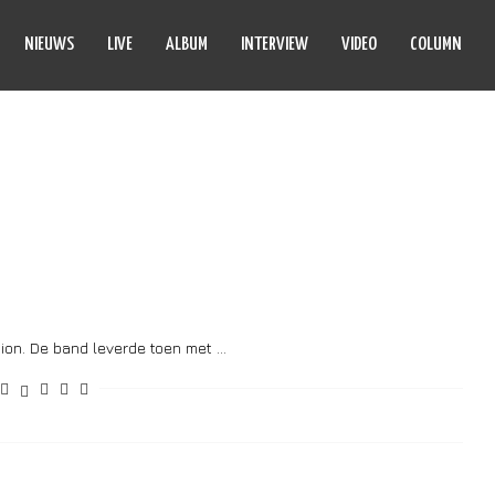
NIEUWS
LIVE
ALBUM
INTERVIEW
VIDEO
COLUMN
ED DISILLUSION
sion. De band leverde toen met …