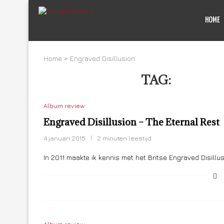
HOME
Home
»
Engraved Disillusion
TAG:
ENGRAV
Album review
Engraved Disillusion – The Eternal Rest
4 januari 2015
2 minuten leestijd
In 2011 maakte ik kennis met het Britse Engraved Disillu