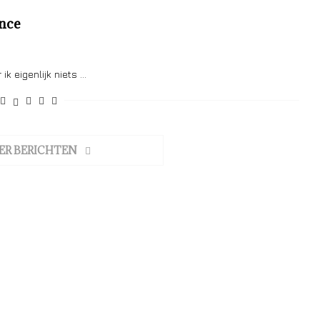
ence
ik eigenlijk niets …
ER BERICHTEN