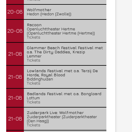
Wolfmother
20-08
Hedon (Hedon (Zwolle))
Racoon
Openluchttheater Hertme
20-08
(Openluchttheater Hertme (Hertme))
Tickets
Glemmer Beach Festival Festival met
o.a. The Dirty Daddies, Krezip
21-08
Lemmer
Tickets
Lowlands Festival met o.a. Terzij De
Horde, Royal Blood
21-08
Biddinghuizen
Tickets
Badlands Festival met o.a. Bongloard
21-08
Lottum
Tickets
Zuiderpark Live: Wolfmother
Zuiderparktheater (Zuiderparktheater
21-08
(Den Haag))
Tickets