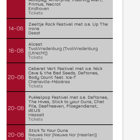
Primus, Necrot
Eindhoven
Tickets
Zeeltje Rock Festival met o.a. Up The
14-08
Irons
Deest
Alcest
TivoliVredenburg (TivoliVredenburg
18-08
(Utrecht))
Tickets
Cabaret Vert Festival met o.a. Nick
Cave & the Bad Seeds, Deftones,
20-08
Body Count feat. Ice-T
Charleville-Mézières
Tickets
Pukkelpop Festival met o.a. Deftones,
The Hives, Stick to your Guns, Chat
Pile, Deafheaven, Ploegendienst,
20-08
dEUS
Hasselt
Tickets
Stick To Your Guns
20-08
Nieuwe Nor (Nieuwe Nor (Heerlen))
Tickets