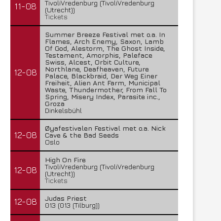
TivoliVredenburg (TivoliVredenburg
11-08
(Utrecht))
Tickets
Summer Breeze Festival met o.a. In
Flames, Arch Enemy, Saxon, Lamb
Of God, Alestorm, The Ghost Inside,
Testament, Amorphis, Paleface
Swiss, Alcest, Orbit Culture,
Northlane, Deafheaven, Future
12-08
Palace, Blackbraid, Der Weg Einer
Freiheit, Alien Ant Farm, Municipal
Waste, Thundermother, From Fall To
Spring, Misery Index, Parasite inc.,
Groza
Dinkelsbühl
Øyafestivalen Festival met o.a. Nick
12-08
Cave & the Bad Seeds
Oslo
High On Fire
TivoliVredenburg (TivoliVredenburg
12-08
(Utrecht))
Tickets
Judas Priest
12-08
013 (013 (Tilburg))