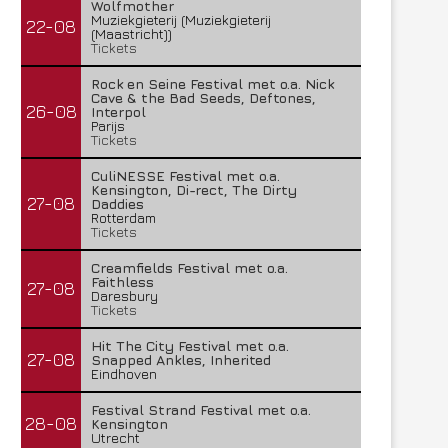
Wolfmother
Muziekgieterij (Muziekgieterij
22-08
(Maastricht))
Tickets
Rock en Seine Festival met o.a. Nick
Cave & the Bad Seeds, Deftones,
26-08
Interpol
Parijs
Tickets
CuliNESSE Festival met o.a.
Kensington, Di-rect, The Dirty
27-08
Daddies
Rotterdam
Tickets
Creamfields Festival met o.a.
Faithless
27-08
Daresbury
Tickets
Hit The City Festival met o.a.
27-08
Snapped Ankles, Inherited
Eindhoven
Festival Strand Festival met o.a.
28-08
Kensington
Utrecht