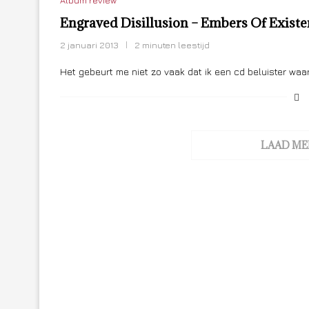
Album review
Engraved Disillusion – Embers Of Exist
2 januari 2013
2 minuten leestijd
Het gebeurt me niet zo vaak dat ik een cd beluister waar 
LAAD ME