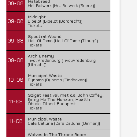
Hatebreed
09-08
Het Bolwerk (Het Bolwerk (Sneek))
Midnight
09-08
Bibelot (Bibelot (Dordrecht))
Tickets
Spectral Wound
09-08
Hall Of Fame (Hall Of Fame (Tilburg))
Tickets
Arch Enemy
09-08
TivoliVredenburg (TivoliVredenburg
(Utrecht))
Municipal Waste
10-08
Dynamo (Dynamo (Eindhoven))
Tickets
Sziget Festival met o.a. John Coffey,
Bring Me The Horizon, Health
11-08
Óbudai Eiland, Budapest
Tickets
Municipal Waste
11-08
Cafe Calluna (Cafe Calluna (Ommen))
Wolves In The Throne Room