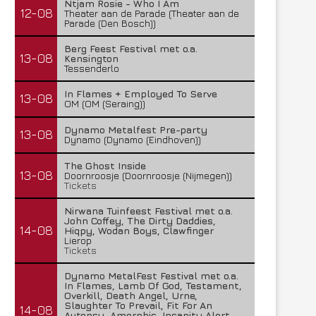
Ntjam Rosie - Who I Am
12-08
Theater aan de Parade (Theater aan de
Parade (Den Bosch))
Berg Feest Festival met o.a.
13-08
Kensington
Tessenderlo
In Flames + Employed To Serve
13-08
OM (OM (Seraing))
Dynamo Metalfest Pre-party
13-08
Dynamo (Dynamo (Eindhoven))
The Ghost Inside
13-08
Doornroosje (Doornroosje (Nijmegen))
Tickets
Nirwana Tuinfeest Festival met o.a.
John Coffey, The Dirty Daddies,
14-08
Hiqpy, Wodan Boys, Clawfinger
Lierop
Tickets
Dynamo MetalFest Festival met o.a.
In Flames, Lamb Of God, Testament,
Overkill, Death Angel, Urne,
Slaughter To Prevail, Fit For An
14-08
Autopsy, Amorphis, Insanity Alert,