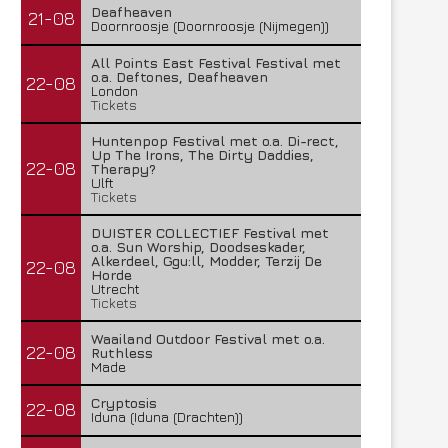
Deafheaven
21-08
Doornroosje (Doornroosje (Nijmegen))
All Points East Festival Festival met
o.a. Deftones, Deafheaven
22-08
London
Tickets
Huntenpop Festival met o.a. Di-rect,
Up The Irons, The Dirty Daddies,
22-08
Therapy?
Ulft
Tickets
DUISTER COLLECTIEF Festival met
o.a. Sun Worship, Doodseskader,
Alkerdeel, Ggu:ll, Modder, Terzij De
22-08
Horde
Utrecht
Tickets
Waailand Outdoor Festival met o.a.
22-08
Ruthless
Made
Cryptosis
22-08
Iduna (Iduna (Drachten))