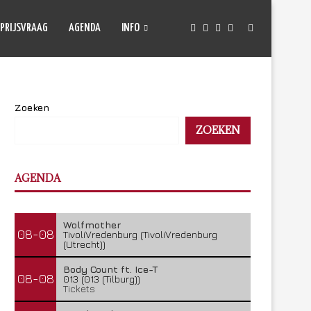
PRIJSVRAAG
AGENDA
INFO
Zoeken
ZOEKEN
AGENDA
Wolfmother
08-08
TivoliVredenburg (TivoliVredenburg
(Utrecht))
Body Count ft. Ice-T
08-08
013 (013 (Tilburg))
Tickets